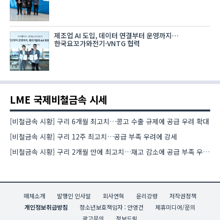
제조업 AI 도입, 데이터 연결부터 운영까지…
한국요꼬가와전기·VNTG 협력
LME 국제비철금속 시세
[비철금속 시황] 구리 6개월 최고치…콩고 수출 규제에 공급 우려 확대
[비철금속 시황] 구리 12주 최고치…공급 부족 우려에 강세
[비철금속 시황] 구리 2개월 만에 최고치…재고 감소에 공급 부족 우려 확대
매체소개
발행인 인사말
회사연혁
윤리강령
저작권정책
개인정보취급방침
청소년보호책임자 : 안영건
제휴미디어/문의
광고문의
정보드림