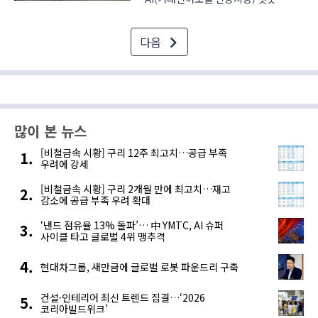
서비스 활용도가 증가하면서, 개인 정보
·기밀 데이터 유출에 주의를 기울여야
다음
한다는 경고도 커지고 있다.
통합보안전문기업 이스트시큐리티
(EST SECURITY)는 ‘제24회 세계
보안..
많이 본 뉴스
[비철금속 시황] 구리 12주 최고치…공급 부족
우려에 강세
[비철금속 시황] 구리 2개월 만에 최고치…재고
감소에 공급 부족 우려 확대
‘낸드 점유율 13% 돌파’… 中 YMTC, AI 슈퍼
사이클 타고 글로벌 4위 맹추격
현대차그룹, 새만금에 글로벌 로봇 파운드리 구축
건설·인테리어 최신 트렌드 집결…‘2026
코리아빌드위크’