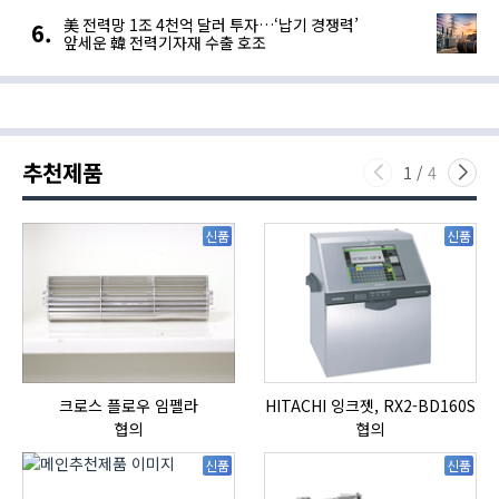
美 전력망 1조 4천억 달러 투자…‘납기 경쟁력’
앞세운 韓 전력기자재 수출 호조
추천제품
1
/
4
신품
신품
크로스 플로우 임펠라
HITACHI 잉크젯, RX2-BD160S
협의
협의
신품
신품