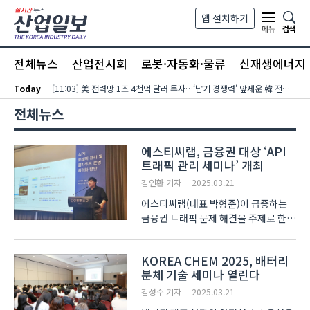
본문 바로가기
앱 설치하기
검색
메뉴
전체뉴스
산업전시회
로봇·자동화·물류
신재생에너지
Today
[11:03] 美 전력망 1조 4천억 달러 투자…‘납기 경쟁력’ 앞세운 韓 전력기자재 수출 호조
전체뉴스
에스티씨랩, 금융권 대상 ‘API
트래픽 관리 세미나’ 개최
김인환 기자
2025.03.21
에스티씨랩(대표 박형준)이 급증하는
금융권 트래픽 문제 해결을 주제로 한
세미나를 지난 20일 서울
콘래드호텔에서 개최했다. ‘API 트래픽
KOREA CHEM 2025, 배터리
관리 및 클라우드 운영 최적화 방안’을
분체 기술 세미나 열린다
주제로 열린 이번 행사에는 은행, 보험,
카드, 증권사 등 ..
김성수 기자
2025.03.21