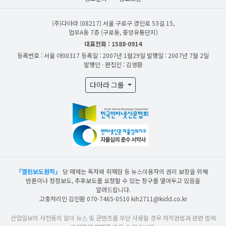
(주)다아라
(08217) 서울 구로구 경인로 53길 15,
업무A동 7층 (구로동, 중앙유통단지)
대표전화 : 1588-0914
등록번호 : 서울 아00317
등록일 : 2007년 1월29일
발행일 : 2007년 7월 2일
발행인 · 편집인 : 김영환
다아라 그룹
「열린보도원칙」
당 매체는 독자와 취재원 등 뉴스이용자의 권리 보장을 위해
반론이나 정정보도, 추후보도를 요청할 수 있는 창구를 열어두고 있음을
알려드립니다.
고충처리인 김인환 070-7465-0510 kih2711@kidd.co.kr
산업일보의 사전동의 없이 뉴스 및 콘텐츠를 무단 사용할 경우 저작권법과 관련 법에