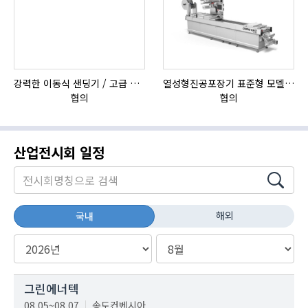
강력한 이동식 샌딩기 / 고급 이태리 IBIX샌드블라스터
열성형진공포장기 표준형 모델 OMNIVAC S-200
자
협의
협의
산업전시회 일정
해외
국내
그린에너텍
08.05~08.07
송도컨벤시아