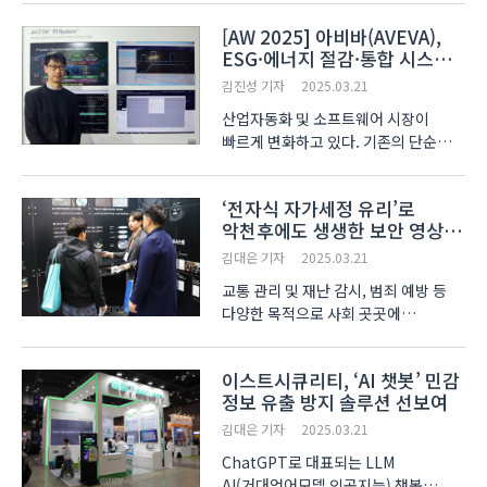
있다. 이는 금일 외환시장 개장 시점에..
[AW 2025] 아비바(AVEVA),
ESG·에너지 절감·통합 시스템
혁신에 앞장서
김진성 기자
2025.03.21
산업자동화 및 소프트웨어 시장이
빠르게 변화하고 있다. 기존의 단순한
데이터 수집에서 AI 최적화와 에너지
절감, ESG경영이 주요 화두로
‘전자식 자가세정 유리’로
대두되고 있는 가운데,기업들은 이를
악천후에도 생생한 보안 영상
반영한 디지털화를 강화하고 있다.
취득
산업용 소프트웨어 기업 아비바(..
김대은 기자
2025.03.21
교통 관리 및 재난 감시, 범죄 예방 등
다양한 목적으로 사회 곳곳에
보안카메라가 활용되고 있다. 그러나
보안카메라가 외부 환경에서 주로
이스트시큐리티, ‘AI 챗봇’ 민감
사용되는 만큼, 빗물과 이물질로 인한
정보 유출 방지 솔루션 선보여
오염물로 시인성이 저하된다는 한계가
지적된다. 일산 킨텍스(KINT..
김대은 기자
2025.03.21
ChatGPT로 대표되는 LLM
AI(거대언어모델 인공지능) 챗봇