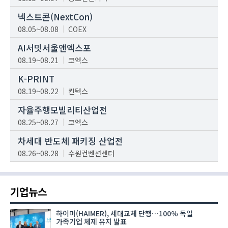
넥스트콘(NextCon)
08.05~08.08
COEX
AI서밋서울앤엑스포
08.19~08.21
코엑스
K-PRINT
08.19~08.22
킨텍스
자율주행모빌리티산업전
08.25~08.27
코엑스
차세대 반도체 패키징 산업전
08.26~08.28
수원컨벤션센터
기업뉴스
하이머(HAIMER), 세대교체 단행…100% 독일
가족기업 체제 유지 발표