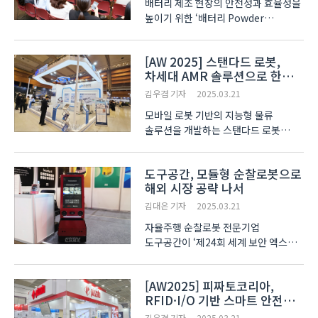
배터리 제조 현장의 안전성과 효율성을
높이기 위한 ‘배터리 Powder
Handling 세미나’가 4월 24일 고양
킨텍스 제1전시장 특설 세미나룸에서
[AW 2025] 스탠다드 로봇,
개최된다. 고차폐 이송 시스템과 공정
차세대 AMR 솔루션으로 한국
간 연계성 향상 기술을 중심으로,
물류시장 정조준
글로벌 분체 처리 전문 기업 ..
김우겸 기자
2025.03.21
모바일 로봇 기반의 지능형 물류
솔루션을 개발하는 스탠다드 로봇
(Standard Robots)이 지난 12일부터
14일까지 서울 코엑스에서 열린
도구공간, 모듈형 순찰로봇으로
스마트공장·자동화산업전
해외 시장 공략 나서
2025(Smart Factory+Automation
World 2025, AW 2025)에 참가해
김대은 기자
2025.03.21
차세대 AMR(자율이..
자율주행 순찰로봇 전문기업
도구공간이 ‘제24회 세계 보안 엑스포
& 제13회 전자정부 정보보호 솔루션
페어(SECON&eGISEC)’에서 모듈형
[AW2025] 피짜토코리아,
순찰로봇 모델인 ‘로브제(Robjet)
RFID·I/O 기반 스마트 안전
S4’를 선보였다. 도구공간의 로브제
시스템으로 한국 시장 공략 가속
로봇은 자율주행 구동부를 기반으로
김우겸 기자
2025.03.21