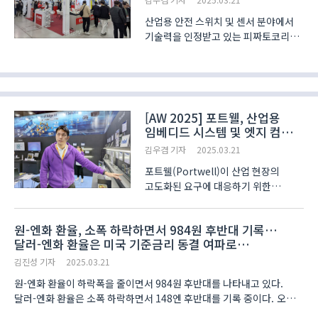
기..
산업용 안전 스위치 및 센서 분야에서
기술력을 인정받고 있는 피짜토코리아
(Pizzato Elettrica)가 12일부터
14일까지 서울 코엑스에서 열린
스마트공장·자동화산업전
2025(Smart Factory+Automation
World 2025, AW 2025)에 참가해,
[AW 2025] 포트웰, 산업용
다양한..
임베디드 시스템 및 엣지 컴퓨팅
솔루션 전면에 내세워
김우겸 기자
2025.03.21
포트웰(Portwell)이 산업 현장의
고도화된 요구에 대응하기 위한
임베디드 시스템과 엣지 컴퓨팅
솔루션을 공개했다. 고신뢰성 설계와
원-엔화 환율, 소폭 하락하면서 984원 후반대 기록…
실시간 데이터 처리 성능을 앞세운
달러-엔화 환율은 미국 기준금리 동결 여파로
제품들은 자동화, 스마트 팩토리, IoT
148.73엔으로 뒷걸음질
환경에 최적화돼 관람객들의 관심을 ..
김진성 기자
2025.03.21
원-엔화 환율이 하락폭을 줄이면서 984원 후반대를 나타내고 있다.
달러-엔화 환율은 소폭 하락하면서 148엔 후반대를 기록 중이다. 오전
11시 13분 현재 원-엔화 환율은 100엔 당 984.9원에 거래가 이뤄지고