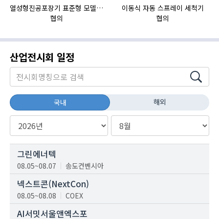
열성형진공포장기 표준형 모델 OMNIVAC S-200
이동식 자동 스프레이 세척기
자
협의
협의
산업전시회 일정
해외
국내
그린에너텍
08.05~08.07
송도컨벤시아
넥스트콘(NextCon)
08.05~08.08
COEX
AI서밋서울앤엑스포