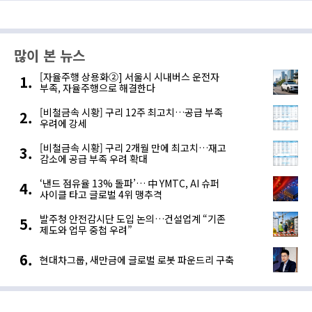
많이 본 뉴스
[자율주행 상용화②] 서울시 시내버스 운전자
부족, 자율주행으로 해결한다
[비철금속 시황] 구리 12주 최고치…공급 부족
우려에 강세
[비철금속 시황] 구리 2개월 만에 최고치…재고
감소에 공급 부족 우려 확대
‘낸드 점유율 13% 돌파’… 中 YMTC, AI 슈퍼
사이클 타고 글로벌 4위 맹추격
발주청 안전감시단 도입 논의…건설업계 “기존
제도와 업무 중첩 우려”
현대차그룹, 새만금에 글로벌 로봇 파운드리 구축