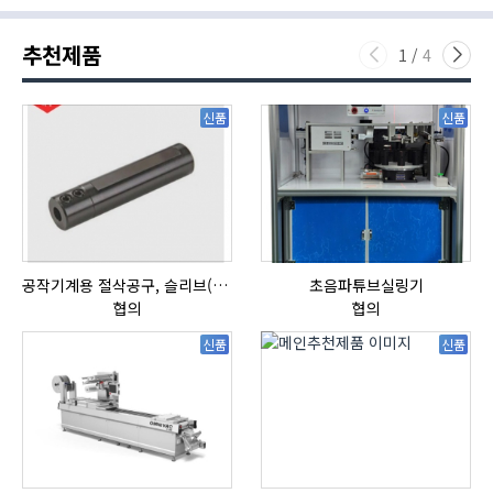
추천제품
1
/
4
신품
신품
공작기계용 절삭공구, 슬리브(SLEEVE)
초음파튜브실링기
협의
협의
신품
신품