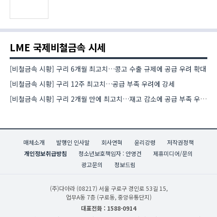
LME 국제비철금속 시세
[비철금속 시황] 구리 6개월 최고치…콩고 수출 규제에 공급 우려 확대
[비철금속 시황] 구리 12주 최고치…공급 부족 우려에 강세
[비철금속 시황] 구리 2개월 만에 최고치…재고 감소에 공급 부족 우려 확대
매체소개
발행인 인사말
회사연혁
윤리강령
저작권정책
개인정보취급방침
청소년보호책임자 : 안영건
제휴미디어/문의
광고문의
정보드림
(주)다아라
(08217) 서울 구로구 경인로 53길 15,
업무A동 7층 (구로동, 중앙유통단지)
대표전화 : 1588-0914