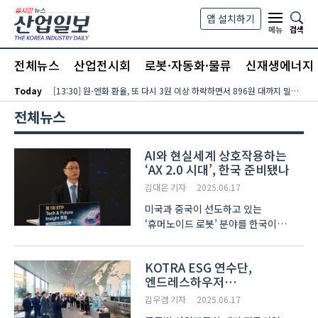
본문 바로가기
앱 설치하기
검색
메뉴
전체뉴스
산업전시회
로봇·자동화·물류
신재생에너지
Today
[13:30] 원-엔화 환율, 또 다시 3원 이상 하락하면서 896원 대까지 밀려…달러-엔화 환율은 미국 장기금리?유가 동반 상승에 158엔 대로 내려서
전체뉴스
AI와 현실세계 상호작용하는
‘AX 2.0 시대’, 한국 준비됐나
김대은 기자
2025.06.17
미국과 중국이 선도하고 있는
‘휴머노이드 로봇’ 분야를 한국이
추적하기 위해선, 부처 간 주도권
경쟁에서 벗어나 분야별 범부처 사업이
KOTRA ESG 연수단,
추진돼야 한다는 제언이 나왔다.
엔드레스하우저
정보통신기획평가원(IITP)의 홍진배
(Endress+Hauser) 스위스
원장은 16일 열린 ‘제1차 ..
김우겸 기자
2025.06.17
본사 방문