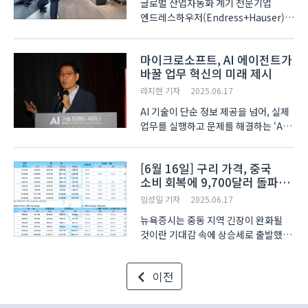
글로벌 산업자동화 계기 전문기업
엔드레스하우저(Endress+Hauser)가
KOTRA와 동반성장위원회가 주관한
ESG 벤치마킹 연수단을 스위스
마이크로소프트, AI 에이전트가
라이나흐 본사 및 생산시설에 초청해
바꿀 업무 혁신의 미래 제시
지속가능경영 전략과 적용 사례를
소개했다. 연수단은 엔드레스하우저
라지현 기자
2025.06.17
그..
AI 기술이 단순 정보 제공을 넘어, 실제
업무를 실행하고 문제를 해결하는 ‘AI
에이전트’로 진화하며 기업 업무 전반에
변화를 일으키고 있다. 마이크로소프트
[6월 16일] 구리 가격, 중국
이건복 상무가 16일 송도 갯벌타워에서
소비 회복에 9,700달러 돌파…
열린 ‘2025 인공지능(AI) 기술 트렌드 ..
LME 재고 1년 만에 최저(LME
임성일 기자
2025.06.17
Daily)
뉴욕증시는 중동 지역 긴장이 완화될
것이란 기대감 속에 상승세로 출발했다.
국제유가 하락이 투자심리를 지지한
가운데, 주요국의 중재 의지 표명이
이전
시장에 긍정적으로 작용했다. LME
비철금속 시장은 혼조세를 보였다. 이
중 구리 가격은 중국 ..