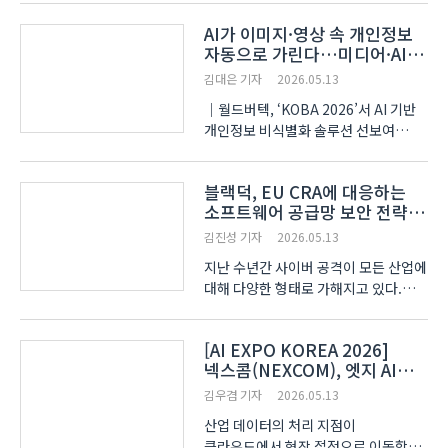
담고 AI 에이전트를 얹는 방식으로
AI가 이미지·영상 속 개인정보
시스템을 구축하고 있다. 그러나 이
자동으로 가린다…미디어·AI
방식은 초기 실험에는 유효하지만, 핵심
산업 수요 겨냥
시스템에 적용할 경우 ..
김대은 기자
2026.05.13
｜월드버텍, ‘KOBA 2026’서 AI 기반
개인정보 비식별화 솔루션 선보여
AI(인공지능)가 이미지·영상 속
개인정보를 찾아 자동으로
블랙덕, EU CRA에 대응하는
비식별화하는 솔루션이 ‘KOBA
소프트웨어 공급망 보안 전략
2026(제34회 국제 방송·미디어·음향·
공개
조명 전시회, 코바)’에서 소개됐다.
김진성 기자
2026.05.13
소프..
지난 수년간 사이버 공격이 모든 산업에
대해 다양한 형태로 가해지고 있다.
이러한 사이버 공격은 산업계에
치명적인 사고로 이어지지만 기업
[AI EXPO KOREA 2026]
입장에서는 이에 대한 보안 체계를
넥스콤(NEXCOM), 엣지 AI
마련하는 것에 대해 아직까지도 인색한
컴퓨팅 기반 산업별 지능화
행보를 보이고 있는 것이 ..
김우겸 기자
2026.05.13
솔루션 제시
산업 데이터의 처리 지점이
클라우드에서 현장 접점으로 이동함에