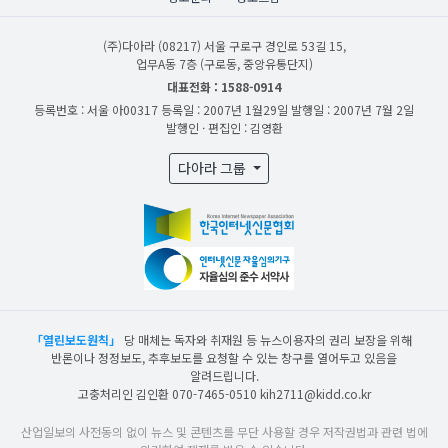
(주)다아라
(08217) 서울 구로구 경인로 53길 15,
업무A동 7층 (구로동, 중앙유통단지)
대표전화 : 1588-0914
등록번호 : 서울 아00317
등록일 : 2007년 1월29일
발행일 : 2007년 7월 2일
발행인 · 편집인 : 김영환
다아라 그룹
「열린보도원칙」
당 매체는 독자와 취재원 등 뉴스이용자의 권리 보장을 위해
반론이나 정정보도, 추후보도를 요청할 수 있는 창구를 열어두고 있음을
알려드립니다.
고충처리인 김인환 070-7465-0510 kih2711@kidd.co.kr
산업일보의 사전동의 없이 뉴스 및 콘텐츠를 무단 사용할 경우 저작권법과 관련 법에