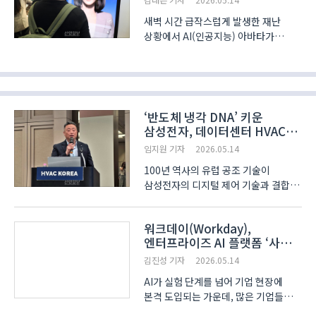
대한민..
새벽 시간 급작스럽게 발생한 재난
상황에서 AI(인공지능) 아바타가
속보를 전한다. KBS와 디지털휴먼·AI
전문 기업 오모션㈜(OMOTION)이
협력해 개발한 ‘AI 앵커 아바타’
솔루션이다. KBS는 서울 코엑스
(COEX)에서 진행 중인 ‘KOBA 2..
‘반도체 냉각 DNA’ 키운
삼성전자, 데이터센터 HVAC
시장 공략
임지원 기자
2026.05.14
100년 역사의 유럽 공조 기술이
삼성전자의 디지털 제어 기술과 결합해
데이터센터용 차세대 공조 솔루션으로
확장되고 있다. 방일재 삼성전자
워크데이(Workday),
DSS선행영업그룹 파트장은 14일 서울
엔터프라이즈 AI 플랫폼 ‘사나
삼성동 코엑스에서 열린 ‘데이터센터
(Sana)’ 공개
컨퍼런스’에서 플랙트그룹(F..
김진성 기자
2026.05.14
AI가 실험 단계를 넘어 기업 현장에
본격 도입되는 가운데, 많은 기업들이
기존 데이터를 추출해 데이터 레이크에