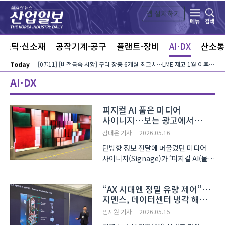
본문 바로가기
앱 설치하기
검색
메뉴
라스틱·신소재
공작기계·공구
플랜트·장비
AI·DX
산소통
Today
[07:11] [비철금속 시황] 구리 장중 6개월 최고치…LME 재고 1월 이후 최저
AI·DX
피지컬 AI 품은 미디어
사이니지…보는 광고에서
반응하는 미디어로
김대은 기자
2026.05.16
단방향 정보 전달에 머물렀던 미디어
사이니지(Signage)가 ‘피지컬 AI(물리
인공지능)’와 만나 양방향 ‘참여형
(Participatory) 미디어’로 진화하고
“AX 시대엔 정밀 유량 제어”…
있다. 서울 코엑스(COEX)에서
지멘스, 데이터센터 냉각 해법
12일부터 15일까지 진행된 ‘KOBA
제시
2026(제34회 국제 방송·..
임지원 기자
2026.05.15