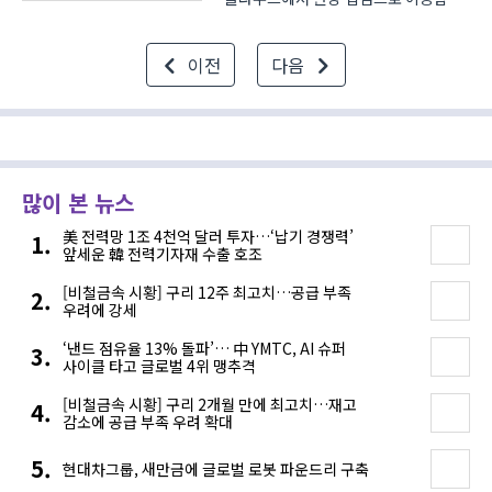
따라 대만 컴퓨팅 기기 전문 기업
넥스콤(NEXCOM)이 하드웨어 기반의
이전
다음
엣지 AI 솔루션을 공개했다. 넥스콤은
5월 6일부터 8일까지 서울 코엑스
(COEX)에서 열린 ‘AI EXPO KOR..
많이 본 뉴스
美 전력망 1조 4천억 달러 투자…‘납기 경쟁력’
앞세운 韓 전력기자재 수출 호조
[비철금속 시황] 구리 12주 최고치…공급 부족
우려에 강세
‘낸드 점유율 13% 돌파’… 中 YMTC, AI 슈퍼
사이클 타고 글로벌 4위 맹추격
[비철금속 시황] 구리 2개월 만에 최고치…재고
감소에 공급 부족 우려 확대
현대차그룹, 새만금에 글로벌 로봇 파운드리 구축