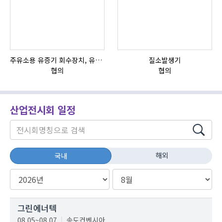
주유소용 유증기 회수장치, 유증기 회수장치, 방폭형, 방폭형 유증기 회수장치
질소발생기
HI
협의
협의
산업전시회 일정
해외
국내
그린에너텍
08.05~08.07
송도컨벤시아