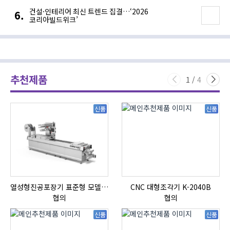
건설·인테리어 최신 트렌드 집결…‘2026
코리아빌드위크’
추천제품
1
/
4
신품
신품
열성형진공포장기 표준형 모델 OMNIVAC S-200
CNC 대형조각기 K-2040B
자
협의
협의
신품
신품