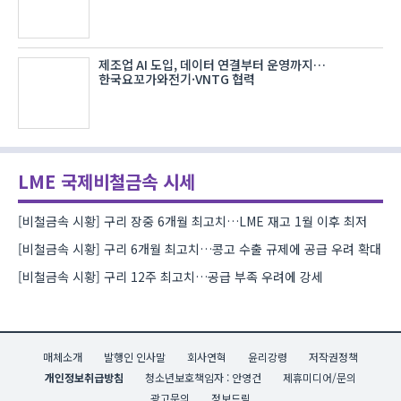
제조업 AI 도입, 데이터 연결부터 운영까지…
한국요꼬가와전기·VNTG 협력
LME 국제비철금속 시세
[비철금속 시황] 구리 장중 6개월 최고치…LME 재고 1월 이후 최저
[비철금속 시황] 구리 6개월 최고치…콩고 수출 규제에 공급 우려 확대
[비철금속 시황] 구리 12주 최고치…공급 부족 우려에 강세
매체소개
발행인 인사말
회사연혁
윤리강령
저작권정책
개인정보취급방침
청소년보호책임자 : 안영건
제휴미디어/문의
광고문의
정보드림