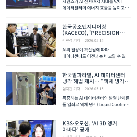
지멘스가 AI 전환(AX) 시대를 맞아
데이터센터의 에너지 효율을 높이고
운영 안정성을 확보할 수 있는 차세대
냉각 제어 솔루션을 소개했다. 김형준
한국공조엔지니어링
지멘스 부장은 14일 서울 삼성동
(KACECO), 'PRECISION
코엑스에서 열린 ‘데이터센터
LIQUID COOLING’으로
컨퍼런스’에서 “데이터센터 시장이..
김진성 기자
2026.05.15
데이터센터 열잡는다
AI의 활용이 확산됨에 따라
데이터센터도 이전과는 비교할 수 없을
정도의 많은 데이터를 처리하게 됐고 이
과정에서 필연적으로 생기는 ‘발열’을
한국알파라발, AI 데이터센터
관리하는 것이 모든 데이터센터 관련
냉각 해법 제시… “액체 냉각·
기업들의 공동 과제로 자리매김하고
열 재사용 필수”
있다. 5월 13일부터 1..
임지원 기자
2026.05.15
폭증하는 AI 데이터센터의 발열 난제를
풀 열쇠로 액체 냉각(Liquid Cooling)
과 폐열의 자원화인 ‘열 재사용(Heat-
to-X)’이 떠올랐다. 미래 인프라의
KBS·오모션, ‘AI 3D 앵커
사활을 걸 핵심 지표다.
아바타’ 공개
한국알파라발은 서울 삼성동
코엑스에서 13일 개막한 ‘2026
김대은 기자
2026.05.14