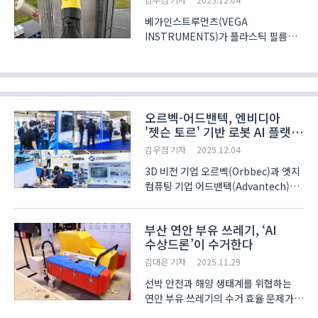
베가인스트루먼츠(VEGA
INSTRUMENTS)가 플라스틱 필름
제조 기업 레놀릿(Renolit)의 생산
공정에 레벨 및 압력 계측 기술을
적용해 에너지 효율을 높였다. 레놀릿은
2045년까지 탄소 중립 생산을 목표로
공정 내 에너지 소비량 모니터링
오르벡-어드밴텍, 엔비디아
시스템을 구..
'젯슨 토르' 기반 로봇 AI 플랫폼
공개
김우겸 기자
2025.12.04
3D 비전 기업 오르벡(Orbbec)과 엣지
컴퓨팅 기업 어드밴텍(Advantech)이
엔비디아(NVIDIA)의 가속 컴퓨팅
기술을 활용해 차세대 휴머노이드 로봇
부산 연안 부유 쓰레기, ‘AI
시장 공략에 나섰다. 두 기업은 지난
수상드론’이 수거한다
3일 일본 도쿄에서 열린 ‘2025
국제로봇전(iREX 20..
김대은 기자
2025.11.29
선박 안전과 해양 생태계를 위협하는
연안 부유 쓰레기의 수거 효율 문제가
지자체와 관계 기관의 오랜 고민으로