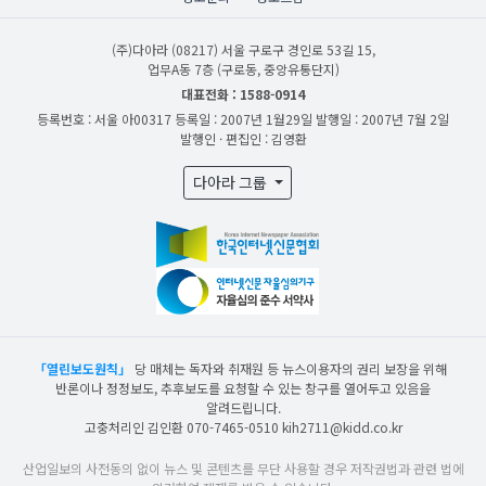
(주)다아라
(08217) 서울 구로구 경인로 53길 15,
업무A동 7층 (구로동, 중앙유통단지)
대표전화 : 1588-0914
등록번호 : 서울 아00317
등록일 : 2007년 1월29일
발행일 : 2007년 7월 2일
발행인 · 편집인 : 김영환
다아라 그룹
「열린보도원칙」
당 매체는 독자와 취재원 등 뉴스이용자의 권리 보장을 위해
반론이나 정정보도, 추후보도를 요청할 수 있는 창구를 열어두고 있음을
알려드립니다.
고충처리인 김인환 070-7465-0510 kih2711@kidd.co.kr
산업일보의 사전동의 없이 뉴스 및 콘텐츠를 무단 사용할 경우 저작권법과 관련 법에