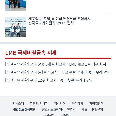
제조업 AI 도입, 데이터 연결부터 운영까지…
한국요꼬가와전기·VNTG 협력
LME 국제비철금속 시세
[비철금속 시황] 구리 장중 6개월 최고치…LME 재고 1월 이후 최저
[비철금속 시황] 구리 6개월 최고치…콩고 수출 규제에 공급 우려 확대
[비철금속 시황] 구리 12주 최고치…공급 부족 우려에 강세
매체소개
발행인 인사말
회사연혁
윤리강령
저작권정책
개인정보취급방침
청소년보호책임자 : 안영건
제휴미디어/문의
광고문의
정보드림