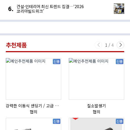
건설·인테리어 최신 트렌드 집결…‘2026
코리아빌드위크’
추천제품
1
/
4
신품
신품
강력한 이동식 샌딩기 / 고급 이태리 IBIX샌드블라스터
질소발생기
협의
협의
신품
신품