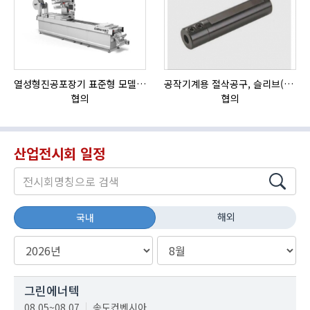
열성형진공포장기 표준형 모델 OMNIVAC S-200
공작기계용 절삭공구, 슬리브(SLEEVE)
협의
협의
산업전시회 일정
해외
국내
그린에너텍
08.05~08.07
송도컨벤시아