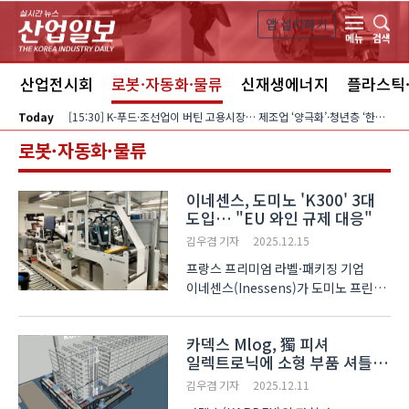
본문 바로가기
앱 설치하기
검색
메뉴
스
산업전시회
로봇·자동화·물류
신재생에너지
플라스틱
Today
[15:30] K-푸드·조선업이 버틴 고용시장… 제조업 ‘양극화’·청년층 ‘한파’ 지속
로봇·자동화·물류
이네센스, 도미노 'K300' 3대
도입… "EU 와인 규제 대응"
김우겸 기자
2025.12.15
프랑스 프리미엄 라벨·패키징 기업
이네센스(Inessens)가 도미노 프린팅
사이언스(Domino Printing
Sciences)의 단색 잉크젯 프린터
카덱스 Mlog, 獨 피셔
'K300'을 도입해 2D 코드 인쇄 역량을
일렉트로닉에 소형 부품 셔틀
대폭 강화했다. 이네센스는 15일
창고 구축
프랑스 코냑에 위치한 임프리메리
김우겸 기자
2025.12.11
비두아(I..