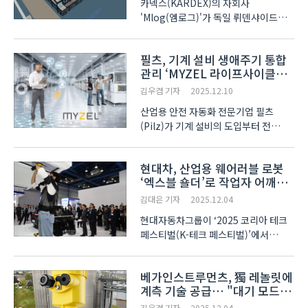
카덱스(KARDEX)의 자회사
'Mlog(엠로그)'가 독일 뤼덴샤이드
(Lüdenscheid)에 있는 피셔
일렉트로닉(Fischer Elektronik
필츠, 기계 설비 생애주기 통합
GmbH & Co. KG) 본사에 소형 부품용
관리 ‘MYZEL 라이프사이클
셔틀 창고를 구축한다고 11일 밝혔다.
플랫폼’ 공개
이 사업은 수작업 중심으로 운용되던
김우겸 기자
2025.12.10
기존 보관 공..
산업용 안전 자동화 전문기업 필츠
(Pilz)가 기계 설비의 도입부터 전
과정을 하나의 시스템에서 통합 관리할
수 있는 디지털 플랫폼 ‘MYZEL
현대차, 산업용 웨어러블 로봇
Lifecycle Platform’을 공개했다.
‘엑스블 숄더’로 작업자 어깨
MYZEL 플랫폼은 설비 자산, 작업 인력,
부담↓
그리고 안전·보안 절차를 통..
김대은 기자
2025.12.04
현대자동차그룹이 ‘2025 코리아 테크
페스티벌(K-테크 페스티벌)’에서
산업용 웨어러블 로봇 ‘엑스블 숄더(X-
ble Shoulder)’를 선보였다. 로봇은
베가인스트루먼츠, 獨 레놀릿에
작업자의 어깨 근골격계 부담 해소를
계측 기술 공급… "대기 모드
위해 현대차 로보틱스랩(Robotics
에너지 60% 절감"
LAB)이 개발한 제품이..
김우겸 기자
2025.12.04