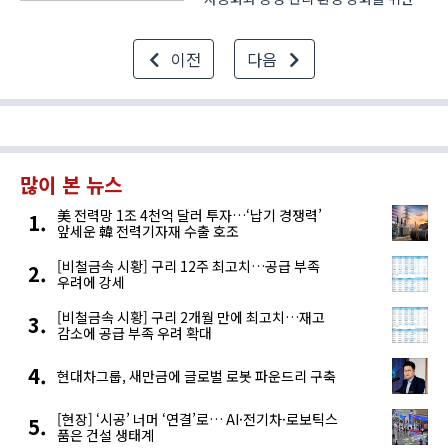
신제품 3종을 발표했다. IO-Link 기반
에어 플로우 센서, 1종 폭발 위험
이전
다음
구역용 본질 안전 이더넷 게이트웨이,
자기학습형 AI 카메라 등으로 구성됐다.
새롭게 공개된 FC..
많이 본 뉴스
美 전력망 1조 4천억 달러 투자…‘납기 경쟁력’
앞세운 韓 전력기자재 수출 호조
[비철금속 시황] 구리 12주 최고치…공급 부족
우려에 강세
[비철금속 시황] 구리 2개월 만에 최고치…재고
감소에 공급 부족 우려 확대
현대차그룹, 새만금에 글로벌 로봇 파운드리 구축
[현장] ‘시공’ 너머 ‘연결’로… AI·전기차·로보틱스
품은 건설 생태계