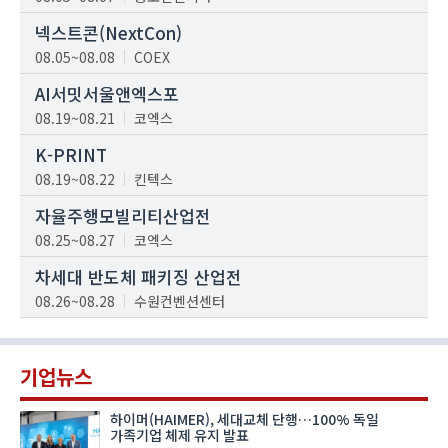
넥스트콘(NextCon)
08.05~08.08
COEX
AI서밋서울앤엑스포
08.19~08.21
코엑스
K-PRINT
08.19~08.22
킨텍스
자율주행모빌리티산업전
08.25~08.27
코엑스
차세대 반도체 패키징 산업전
08.26~08.28
수원컨벤션센터
기업뉴스
하이머(HAIMER), 세대교체 단행…100% 독일
가족기업 체제 유지 발표