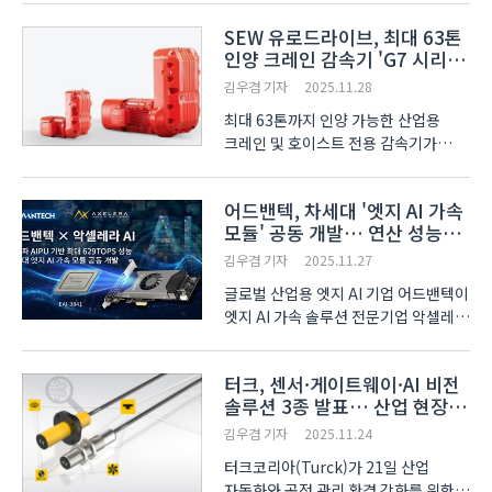
남아있다. 이에 AI와 로봇을 활용해 이
SEW 유로드라이브, 최대 63톤
문제를 해결하는 해양 쓰레기 수거
인양 크레인 감속기 'G7 시리즈'
솔루션이 지난 26일부터 28일까지
출시
서울 코엑스(COEX)에..
김우겸 기자
2025.11.28
최대 63톤까지 인양 가능한 산업용
크레인 및 호이스트 전용 감속기가
국내에 출시됐다. SEW 유로드라이브
(SEW-EURODRIVE)는 FEM 국제
어드밴텍, 차세대 '엣지 AI 가속
규격을 충족하는 구동 시스템인 ‘G7
모듈' 공동 개발… 연산 성능
시리즈(G7 Series Gear Units)’를
최대 629 TOPS 구현
공식 출시했다고 28일 밝혔다. 물류 ..
김우겸 기자
2025.11.27
글로벌 산업용 엣지 AI 기업 어드밴텍이
엣지 AI 가속 솔루션 전문기업 악셀레라
AI(Axelera AI)와 전략적 파트너십을
확대하며 차세대 엣지 AI 가속 모듈
터크, 센서·게이트웨이·AI 비전
개발에 나섰다. 양사는 피지컬 AI, 비전
솔루션 3종 발표… 산업 현장
AI, 산업용 자동화, 로보틱스,
데이터 수집·DX 강화
스마트시티, 의료..
김우겸 기자
2025.11.24
터크코리아(Turck)가 21일 산업
자동화와 공정 관리 환경 강화를 위한