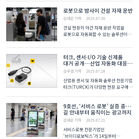
참관객의 눈길을 끌었다. AI 기반 청소
로봇으로 밤사이 건설 자재 운반
로봇 '스위피'는 바닥 쓸기, 진공 청소,
물걸레질, 물청소 등 4가지 청소 기능을
김대은 기자
2025.07.30
하나로 통합한 ..
건설 현장의 야간 자재 운반 작업을
로봇으로 자동화할 수 있는 솔루션이
등장했다. 고레로보틱스(GOLE
ROBOTICS)가 ‘2025
코리아빌드위크’에서 자재 운반 로봇
터크, 센서·I/O 기술 신제품
자동화 솔루션을 선보였다. 솔루션은 세
대거 공개…산업 자동화 대응
가지 로봇으로 구성됐다. 먼저, 바닥의
포트폴리오 강화
김우겸 기자
2025.07.28
선이나..
산업용 센서 및 자동화 솔루션 전문기업
터크(TURCK)가 다양한 현장 요구에
맞춘 신제품을 공개하며, 센서 및 I/O
기술 포트폴리오를 대폭 확대했다. 각도
9호선, ‘서비스 로봇’ 실증 중…
센서, 드로우 와이어 엔코더, 비접촉식
길 안내부터 움직이는 광고까지
이더넷 커플러, IO-Link 허브, 정전용량
센서..
김대은 기자
2025.07.21
서비스로봇 전문기업인
‘브이디로보틱스’가 14일부터