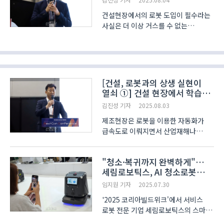
건설현장에서의 로봇 도입이 필수라는
사실은 더 이상 거스를 수 없는
현실이다. 그러나, 건설로봇의 도입이
단순히 인력의 대체 차원에서 그친다면
다른 대안을 모색하는 것이 오히려
현명할 수도 있다. 이에, 건설현장의
로봇 도입을 통해 건설..
[건설, 로봇과의 상생 실현이
열쇠 ①] 건설 현장에서 학습
이뤄져야 진정한 건설 로봇
김진성 기자
2025.08.03
제조현장은 로봇을 이용한 자동화가
급속도로 이뤄지면서 산업재해나
인력난 해소에 상당부분 진척을 이뤘다.
그러나, 건설현장의 경우 아직까지
"청소·복귀까지 완벽하게"…
로봇의 도입이 더딘 속도로 진행되면서
세림로보틱스, AI 청소로봇
인력난‧산업재해 등에 정면으로 노출돼
시연
있는 상황이 이어지..
임지원 기자
2025.07.30
'2025 코리아빌드위크'에서 서비스
로봇 전문 기업 세림로보틱스의 스마트
청소 로봇과 물류 로봇 등이 시연돼