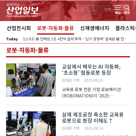
본문 바로가기
앱 설치하기
검색
메뉴
스
산업전시회
로봇·자동화·물류
신재생에너지
플라스틱
Today
[11:03] 美 전력망 1조 4천억 달러 투자…‘납기 경쟁력’ 앞세운 韓 전력기자재 수출 호조
로봇·자동화·물류
교실에서 배우는 AI 자동화,
‘초소형’ 협동로봇 등장
김대은 기자
2025.08.15
교육용 로봇 전문 기업 로보메이션
(ROBOMATION)이 ‘2025
에듀플러스위크 미래교육박람회’에서
AI(인공지능) 로봇 교육 제품
실제 제조공정 축소한 교육용
‘라쿤봇’을 새롭게 공개했다. 이 제품은
로봇으로 현장 이해도↑
학교에서 협동로봇을 학습할 수 있도록
초소형으로 제작했다. 버튼 조작으로
김대은 기자
2025.08.14
간..