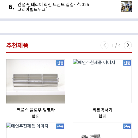
건설·인테리어 최신 트렌드 집결…‘2026
코리아빌드위크’
추천제품
1
/
4
신품
신품
크로스 플로우 임펠라
리본믹서기
협의
협의
신품
신품