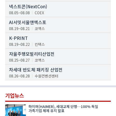
넥스트콘(NextCon)
08.05~08.08
COEX
AI서밋서울앤엑스포
08.19~08.21
코엑스
K-PRINT
08.19~08.22
킨텍스
자율주행모빌리티산업전
08.25~08.27
코엑스
차세대 반도체 패키징 산업전
08.26~08.28
수원컨벤션센터
기업뉴스
하이머(HAIMER), 세대교체 단행…100% 독일
가족기업 체제 유지 발표