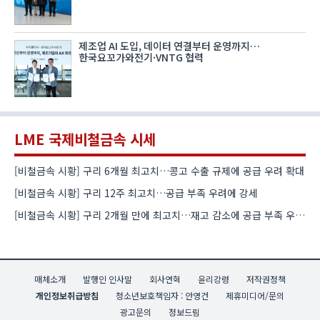
제조업 AI 도입, 데이터 연결부터 운영까지…
한국요꼬가와전기·VNTG 협력
LME 국제비철금속 시세
[비철금속 시황] 구리 6개월 최고치…콩고 수출 규제에 공급 우려 확대
[비철금속 시황] 구리 12주 최고치…공급 부족 우려에 강세
[비철금속 시황] 구리 2개월 만에 최고치…재고 감소에 공급 부족 우려 확대
매체소개
발행인 인사말
회사연혁
윤리강령
저작권정책
개인정보취급방침
청소년보호책임자 : 안영건
제휴미디어/문의
광고문의
정보드림