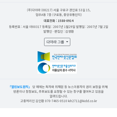
(주)다아라
(08217) 서울 구로구 경인로 53길 15,
업무A동 7층 (구로동, 중앙유통단지)
대표전화 : 1588-0914
등록번호 : 서울 아00317
등록일 : 2007년 1월29일
발행일 : 2007년 7월 2일
발행인 · 편집인 : 김영환
다아라 그룹
「열린보도원칙」
당 매체는 독자와 취재원 등 뉴스이용자의 권리 보장을 위해
반론이나 정정보도, 추후보도를 요청할 수 있는 창구를 열어두고 있음을
알려드립니다.
고충처리인 김인환 070-7465-0510 kih2711@kidd.co.kr
산업일보의 사전동의 없이 뉴스 및 콘텐츠를 무단 사용할 경우 저작권법과 관련 법에
의거하여 제재를 받을 수 있습니다.