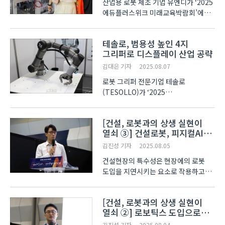
산업용 로봇 제조 기업 유엔디가 ‘2025
에듀플러스위크 미래교육박람회’에
교육용 로봇 시스템을 출품했다.
유엔디는 산업 현장에서의 경험을
테솔로, 범용성 높인 4지
기반으로 해, 학생들이 로봇 시스템을
그리퍼로 디스플레이 산업 공략
다채로운 관점에서 이해할 수 있도록
돕는 교육 솔루션을 제공하는..
김대은 기자
2025.08.07
로봇 그리퍼 전문기업 테솔로
(TESOLLO)가 ‘2025
한국디스플레이산업전시회(K-Display
2025)’에서 디스플레이 공정 자동화
[건설, 로봇과의 상생 실현이
로봇에 사용할 수 있는 그리퍼를
열쇠 ③] 건설로봇, 피지컬AI
공개했다. 이번에 선보인 제품은 4지
기반으로 선보여진다
그리퍼다. 디스플레이 공정 중 필름
김진성 기자
2025.08.05
박피 작업이나..
건설현장의 특수성은 현장에의 로봇
도입을 지연시키는 요소로 작용하고
있기 때문에 이를 상쇄시키기 위한
다양한 연구가 산학연에서 이뤄지고
[건설, 로봇과의 상생 실현이
있지만 아직은 걸음마 단계에 불과한
열쇠 ②] 로보틱스 도입으로
것이 현실이다. 이에, 최근에는
건설 현장의 공정 자동화 실현
지속적인 고도화가 이뤄지고 ..
김진성 기자
2025.08.04