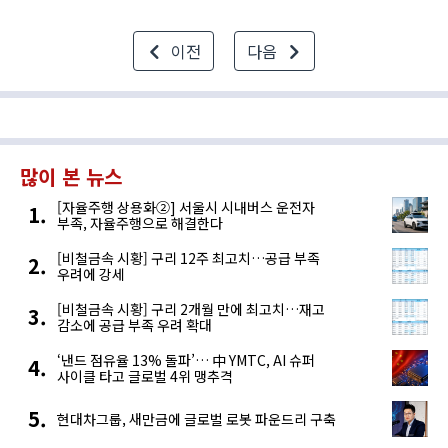
서울지하철 9호선 노량진역과
동작역에서 로봇 운영 가능성에 대한
이전
다음
실증(PoC)을 진행하고 있다. 9호선
운영사인 ‘서울시 메트로 9호선’과
협력해 8월 말까지 이어진다. 이번
실증에서는 안내로..
많이 본 뉴스
[자율주행 상용화②] 서울시 시내버스 운전자
부족, 자율주행으로 해결한다
[비철금속 시황] 구리 12주 최고치…공급 부족
우려에 강세
[비철금속 시황] 구리 2개월 만에 최고치…재고
감소에 공급 부족 우려 확대
‘낸드 점유율 13% 돌파’… 中 YMTC, AI 슈퍼
사이클 타고 글로벌 4위 맹추격
현대차그룹, 새만금에 글로벌 로봇 파운드리 구축