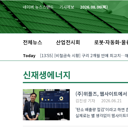
본문 바로가기
네이버 뉴스스탠드
기사제보
2026.08.06(목)
전체뉴스
산업전시회
로봇·자동화·물
Today
[13:55] [비철금속 시황] 구리 2개월 만에 최고치
신재생에너지
(주)위플즈, 웹사이트에서
김진성 기자
2026.06.21
'탄소 배출량 절감‘이라고 하면 
실제로는 별 생각없이 웹사이트의
18일부터 ..