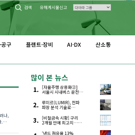
검색
유해게시물신고
·공구
플랜트·장비
AI·DX
산소통
많이 본 뉴스
[자율주행 상용화②]
서울시 시내버스 운전자
부족, 자율주행으로
해결한다
루미르(LUMIR), 전파
파장 분석 기술로
‘광학위성’ 한계 극복
러나,
[비철금속 시황] 구리
.
2개월 만에 최고치…
재고 감소에 공급 부족
우려 확대
‘낸드 점유율 13%