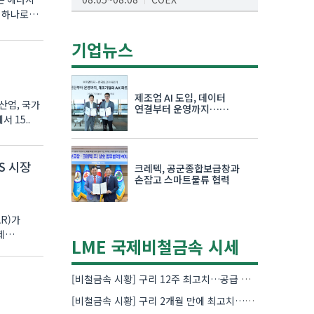
 하나로
AI서밋서울앤엑스포
08.19~08.21
코엑스
기업뉴스
K-PRINT
08.19~08.22
킨텍스
제조업 AI 도입, 데이터
산업, 국가
자율주행모빌리티산업전
연결부터 운영까지…
 15..
한국요꼬가와전기·VNTG 협력
08.25~08.27
코엑스
차세대 반도체 패키징 산업전
S 시장
크레텍, 공군종합보급창과
08.26~08.28
수원컨벤션센터
손잡고 스마트물류 협력
R)가
제
LME 국제비철금속 시세
[비철금속 시황] 구리 12주 최고치…공급 부족 우려에 강세
[비철금속 시황] 구리 2개월 만에 최고치…재고 감소에 공급 부족 우려 확대