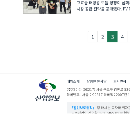
고효율 태양광 모듈 경쟁이 심화되는 
시장 공급 전략을 공개했다. PV P
NECC에서 열렸으며, 글로..
현재페
1
2
3
4
매체소개
발행인 인사말
회사연혁
(주)다아라
(08217) 서울 구로구 경인로 53길
등록번호 : 서울 아00317
등록일 : 2007년 
「열린보도원칙」
당 매체는 독자와 취재원
고충처리인 김인환 070-7465-0510 kih27
산업일보의 사전동의 없이 뉴스 및 콘텐츠를 
ⓒ DAARA Co., Ltd. All Rights Reserved.