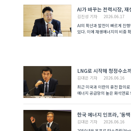
AI가 바꾸는 전력시장, 
김진성 기자
2026.06.17
AI의 확산과 발전이 빠르게 진
있다. 이에 재생에너지의 비중 
SMR(소형모듈원전)..
LNG로 시작해 청정수소까지
김대은 기자
2026.06.16
최근 미국과 이란의 휴전 합의로 
에너지 공급망의 높은 화석연료 
가..
한국 에너지 인프라, ‘동
김대은 기자
2026.06.16
2050년을 목표로 탄소중립(Ne