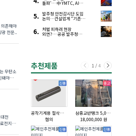
돌파’… 中 YMTC, AI
슈퍼 사이클 타고 글로벌
4위 맹추격
발주청 안전감시단 도입
논의…건설업계 “기존
제도와 업무 중첩 우려”
에 의존해야
처벌 피하려 현장
이 필수적이라 도심 속 심미성 있는 건축 디자인에 적용하기 어렵기 때문이다. 태양광 전문..
외면?… 공공 발주청
안전관리 ‘모순’ 푼다
추천제품
1
/
4
있는 무탄소
추진돼야
신품
중고
공작기계용 절삭공구, 슬리브(SLEEVE)
삼중교반탱크 5,000L
전대전
협의
18,000,000 원
협의
신품
신품