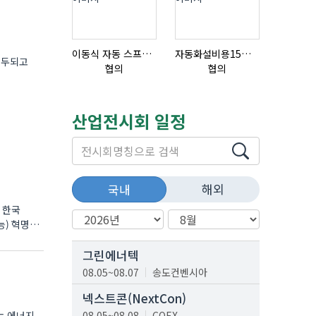
이동식 자동 스프레이 세척기
자동화설비용15ml자동주입기
대두되고
협의
협의
협의
산업전시회 일정
해외
국내
 한국
능) 혁명이
그린에너텍
08.05~08.07
송도컨벤시아
넥스트콘(NextCon)
요는 에너지
08.05~08.08
COEX