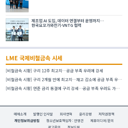
제조업 AI 도입, 데이터 연결부터 운영까지…
한국요꼬가와전기·VNTG 협력
LME 국제비철금속 시세
[비철금속 시황] 구리 12주 최고치…공급 부족 우려에 강세
[비철금속 시황] 구리 2개월 만에 최고치…재고 감소에 공급 부족 우려 확대
[비철금속 시황] 연준 금리 동결에 구리 강세…공급 부족 우려도 가격 지지
매체소개
발행인 인사말
회사연혁
윤리강령
저작권정책
개인정보취급방침
청소년보호책임자 : 안영건
제휴미디어/문의
광고문의
정보드림