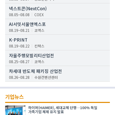
넥스트콘(NextCon)
08.05~08.08
COEX
AI서밋서울앤엑스포
08.19~08.21
코엑스
K-PRINT
08.19~08.22
킨텍스
자율주행모빌리티산업전
08.25~08.27
코엑스
차세대 반도체 패키징 산업전
08.26~08.28
수원컨벤션센터
기업뉴스
하이머(HAIMER), 세대교체 단행…100% 독일
가족기업 체제 유지 발표