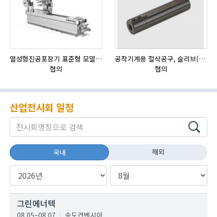
열성형진공포장기 표준형 모델 OMNIVAC S-200
공작기계용 절삭공구, 슬리브(SLEEVE)
협의
협의
산업전시회 일정
해외
국내
그린에너텍
08.05~08.07
송도컨벤시아