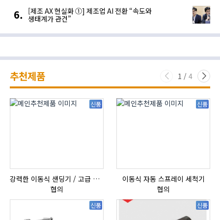
[제조 AX 현실화 ①] 제조업 AI 전환 “속도와
생태계가 관건”
추천제품
1
/
4
신품
신품
강력한 이동식 샌딩기 / 고급 이태리 IBIX샌드블라스터
이동식 자동 스프레이 세척기
협의
협의
신품
신품