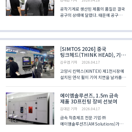
공작기계로 생산된 제품의 품질은 결국
공구의 상태에 달렸다. 때문에 공구의
파손을 빨리 인지하지 못하면 장비는
계속해서 불량품만 생산할 수밖에 없다.
한화세미텍은 경기도 킨텍스(KINTEX)
에서 13일부터 17일까지 진행한
‘심토스 ..
[SIMTOS 2026] 중국
팅크헤드(THINK HEAD), 기어
연삭기 PG3270H로 한국 시장
김우겸 기자
2026.04.17
공략
고양시 킨텍스(KINTEX) 제1전시장에
설치된 연삭 휠이 기어 치면을 날카롭게
파고들자 미세한 불꽃과 함께 매끄러운
곡선이 드러났다. 중국 기어 가공 장비
에이엠솔루션즈, 1.5m 금속
전문 기업 팅크헤드(THINK HEAD)가
제품 3D프린팅 장비 선보여
SIMTOS 2026 현장에서 시연한 성형
기어 연삭기 PG..
김대은 기자
2026.04.17
금속 적층제조 전문 기업 ㈜
에이엠솔루션즈(AM Solutions)가
‘심토스 2026(SIMTOS, 제21회