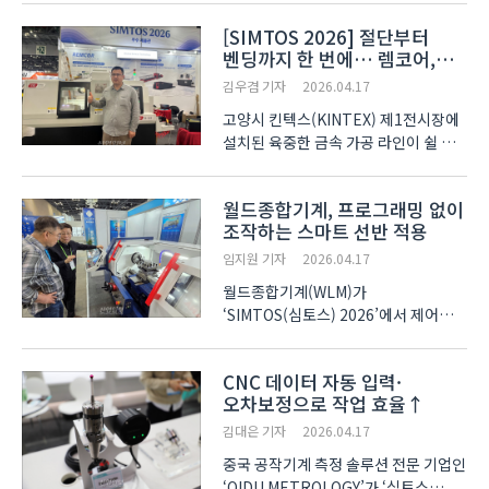
서울국제생산제조기술전)’에서
[SIMTOS 2026] 절단부터
3D프린터와 적층제조 기술력을
벤딩까지 한 번에… 렘코어,
선보였다. 이번 전시회에서 소개한
공정 통합 가공 솔루션 출격
장비는 최대 가로·세로 1.5m 크기의
김우겸 기자
2026.04.17
금속 제품을 생산할 ..
고양시 킨텍스(KINTEX) 제1전시장에
설치된 육중한 금속 가공 라인이 쉴 새
없이 움직인다. 레이저가 철판을
순식간에 잘라내면, 바로 옆 자동 패널
월드종합기계, 프로그래밍 없이
벤더가 이를 정교하게 굽혀 완성된
조작하는 스마트 선반 적용
부품을 뱉어낸다. 과거에는 절단, 선삭,
벤딩 공정마다 각각..
임지원 기자
2026.04.17
월드종합기계(WLM)가
‘SIMTOS(심토스) 2026’에서 제어
시스템을 강화한 스마트 선반 시리즈를
소개했다. 새롭게 선보인 스마트 선반은
CNC 데이터 자동 입력·
기존 범용 선반의 직관적인 조작성과
오차보정으로 작업 효율↑
CNC 선반의 정밀함을 결합했다.
김향수 월드종합기계 대표는
김대은 기자
2026.04.17
‘프로그래밍..
중국 공작기계 측정 솔루션 전문 기업인
‘QIDU METROLOGY’가 ‘심토스