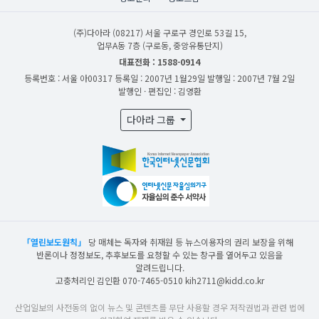
(주)다아라
(08217) 서울 구로구 경인로 53길 15,
업무A동 7층 (구로동, 중앙유통단지)
대표전화 : 1588-0914
등록번호 : 서울 아00317
등록일 : 2007년 1월29일
발행일 : 2007년 7월 2일
발행인 · 편집인 : 김영환
다아라 그룹
「열린보도원칙」
당 매체는 독자와 취재원 등 뉴스이용자의 권리 보장을 위해
반론이나 정정보도, 추후보도를 요청할 수 있는 창구를 열어두고 있음을
알려드립니다.
고충처리인 김인환 070-7465-0510 kih2711@kidd.co.kr
산업일보의 사전동의 없이 뉴스 및 콘텐츠를 무단 사용할 경우 저작권법과 관련 법에