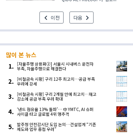
2026(SIMTOS, 제21회
서울국제생산제조기술전)’에서 CNC
이전
다음
장비에 쓰이는 프로브 장치를 출품했다.
프로브는 장비의 가공 정밀도를
향상하는 측정기다. 스핀들에 장착한 뒤
장..
많이 본 뉴스
[자율주행 상용화②] 서울시 시내버스 운전자
부족, 자율주행으로 해결한다
[비철금속 시황] 구리 12주 최고치…공급 부족
우려에 강세
[비철금속 시황] 구리 2개월 만에 최고치…재고
감소에 공급 부족 우려 확대
‘낸드 점유율 13% 돌파’… 中 YMTC, AI 슈퍼
사이클 타고 글로벌 4위 맹추격
발주청 안전감시단 도입 논의…건설업계 “기존
제도와 업무 중첩 우려”