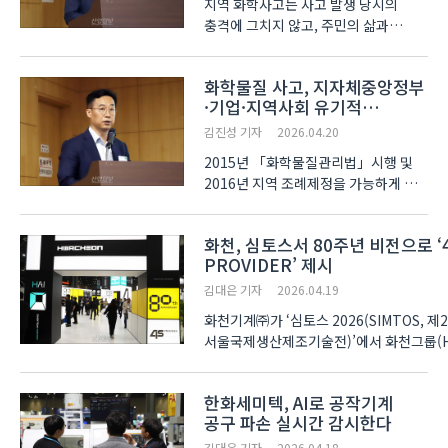
지역 화학사고는 사고 발생 당시의
충격에 그치지 않고, 주민의 삶과
지역사회에 오랜 영향을 남긴다.
화학안전의 과제가 단순히 제도를 두는
화학물질 사고, 지자체중앙정부
데 그치지 않고, 그 제도가 지역의 현실
·기업·지역사회 유기적
속에서 실효성 있게 운영되도록 만드는
협력으로 대응
데까지 도달해야 한..
김진성 기자
2026.04.20
2015년 「화학물질관리법」시행 및
2016년 지역 조례제정을 가능하게 한
「화학물질관리법」개정을 계기로
화학사고지역대비체계가 구축되고
화천, 심토스서 80주년 비전으로 ‘
있다. 하지만 2025년 기준 국내
PROVIDER’ 제시
화학사고는 총 282건으로 하루에 한
번꼴로 발생하며, 전국 226개 기..
김대은 기자
2026.04.19
화천기계㈜가 ‘심토스 2026(SIMTOS, 제
서울국제생산제조기술전)’에서 화천그룹(Hw
창립 80주년을 맞아,
‘4S(System·Software·Solution·Serv
한화세미텍, AI로 공작기계
중심으로 향후 80년을 이어가겠다는 포부를 밝
공구 파손 실시간 감시한다
전시회에서는 ..
김대은 기자
2026.04.18