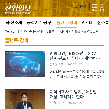
본문 바로가기
앱 설치하기
검색
메뉴
라스틱·신소재
공작기계·공구
플랜트·장비
AI·DX
산소통
Today
[18:35] 고레로보틱스, 건설부터 조선까지 자재 운반 로봇 라인업 확대
플랜트·장비
인피니언, 'RISC-V'로 SDV
설계 판도 바꾼다… 개방형
아키텍처 도입 선언
임지원 기자
2026.04.20
인피니언 테크놀로지스(이하 인피니언)
가 반도체 설계 자산(IP)의 독점 구조를
깨고 ‘오픈 표준’인 RISC-V를 전면에
내세웠다. 소프트웨어 정의 차량(SDV)
지역화학사고 방지, ‘화관법
전환기에 맞춰 완성차 업체(OEM)의
개정’ 고려해야 한다
설계 자율성을 확보하고, 특정
아키텍처를 벗어난 기술 ..
김진성 기자
2026.04.20