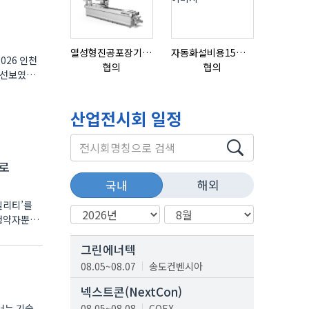
열성형진공포장기 표준형 모델 OMNIVAC S-200
자동화설비용15ml자동주입기
협의
협의
협의
를 선보였다.
산업전시회 일정
으로
해외
국내
빌리티’를
그린에너텍
08.05~08.07
송도컨벤시아
넥스트콘(NextCon)
서는 기술
08.05~08.08
COEX