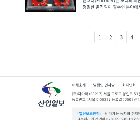
엔코더(Encoder)는 모터의 
정밀한 움직임이 필수인 분야에서
한국..
1
2
3
4
매체소개
발행인 인사말
회사연혁
(주)다아라
(08217) 서울 구로구 경인로 53길
등록번호 : 서울 아00317
등록일 : 2007년 
「열린보도원칙」
당 매체는 독자와 취재원
고충처리인 김인환 070-7465-0510 kih27
산업일보의 사전동의 없이 뉴스 및 콘텐츠를 
ⓒ DAARA Co., Ltd. All Rights Reserved.