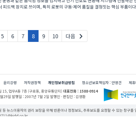
회전 운동과 같은 움직임 정보를 감지하고 전기 신호로 변환해 시스템에 전달하는 
 피드백 장치로 쓰이며, 특히 로봇의 구동·제어 품질을 결정짓는 핵심 부품이다
현재페이지
5
6
7
8
9
10
다음
윤리강령
저작권정책
개인정보취급방침
청소년보호책임자 : 안영건
제휴
 15,
업무A동 7층 (구로동, 중앙유통단지)
대표전화 : 1588-0914
1월29일
발행일 : 2007년 7월 2일
발행인 · 편집인 : 김영환
 등 뉴스이용자의 권리 보장을 위해 반론이나 정정보도, 추후보도를 요청할 수 있는 창구를
11@kidd.co.kr
무단 사용할 경우 저작권법과 관련 법에 의거하여 제재를 받을 수 있습니다.