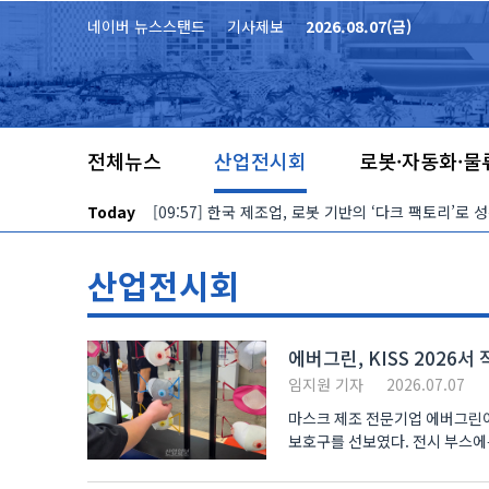
본문 바로가기
네이버 뉴스스탠드
기사제보
2026.08.07(금)
전체뉴스
산업전시회
로봇·자동화·물
Today
산업전시회
에버그린, KISS 2026
임지원 기자
2026.07.07
마스크 제조 전문기업 에버그린이 
보호구를 선보였다. 전시 부스에는 산업현장의 유해 물질과 분진을 차단하는 방진·방역 마스크 라인업이 배치됐다. 특히
장시간..