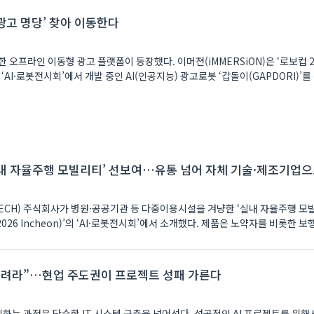
광고 명당’ 찾아 이동한다
고 플랫폼이 등장했다. 이머젼(iMMERSiON)은 ‘로보컵 2026 인천
)’의 ‘AI·로봇전시회’에서 개발 중인 AI(인공지능) 광고로봇 ‘갑돌이(GAPDORI)’
실내 자율주행 모빌리티’ 선보여…유통 넘어 자체 기술·제조기업
TECH) 주식회사가 병원·공공기관 등 다중이용시설을 겨냥한 ‘실내 자율주행 모
heon)’의 ‘AI·로봇전시회’에서 소개했다. 제품은 노약자를 비롯한 보행약자뿐만
 버려라”…현업 주도권이 프로젝트 성패 가른다
식하는 과정은 단순한 IT 시스템 구축을 넘어선다. 성공적인 AI 프로젝트를 위해