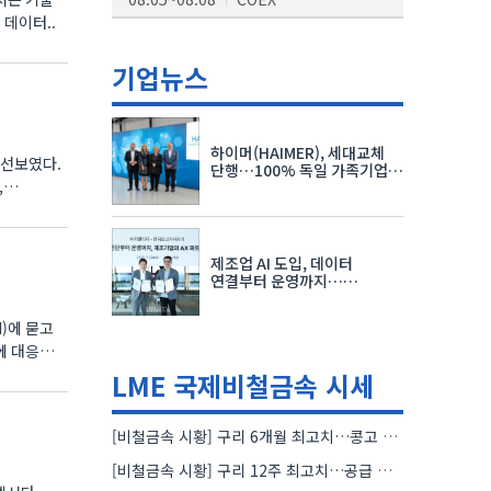
 데이터..
AI서밋서울앤엑스포
08.19~08.21
코엑스
기업뉴스
K-PRINT
08.19~08.22
킨텍스
하이머(HAIMER), 세대교체
를 선보였다.
자율주행모빌리티산업전
단행…100% 독일 가족기업
체제 유지 발표
08.25~08.27
코엑스
차세대 반도체 패키징 산업전
제조업 AI 도입, 데이터
08.26~08.28
수원컨벤션센터
연결부터 운영까지…
한국요꼬가와전기·VNTG 협력
)에 묻고
에 대응할
LME 국제비철금속 시세
[비철금속 시황] 구리 6개월 최고치…콩고 수출 규제에 공급 우려 확대
[비철금속 시황] 구리 12주 최고치…공급 부족 우려에 강세