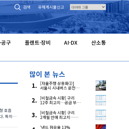
검색
유해게시물신고
·공구
플랜트·장비
AI·DX
산소통
많이 본 뉴스
[자율주행 상용화②]
서울시 시내버스 운전자
부족, 자율주행으로
해결한다
[비철금속 시황] 구리
12주 최고치…공급 부족
우려에 강세
형 호흡
[비철금속 시황] 구리
2개월 만에 최고치…
재고 감소에 공급 부족
우려 확대
‘낸드 점유율 13%