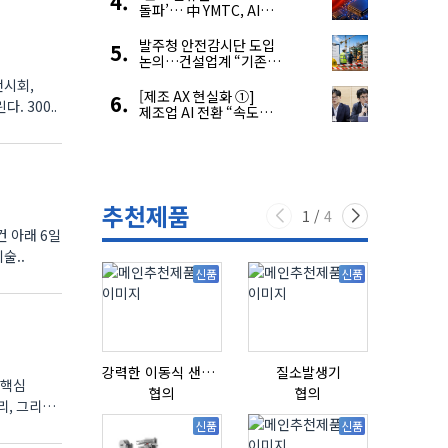
돌파’… 中 YMTC, AI
슈퍼 사이클 타고 글로벌
4위 맹추격
발주청 안전감시단 도입
논의…건설업계 “기존
제도와 업무 중첩 우려”
전시회,
[제조 AX 현실화 ①]
. 300..
제조업 AI 전환 “속도와
생태계가 관건”
추천제품
1
/
4
건 아래 6일
술..
신품
신품
강력한 이동식 샌딩기 / 고급 이태리 IBIX샌드블라스터
질소발생기
 핵심
협의
협의
협의
리, 그리고
신품
신품