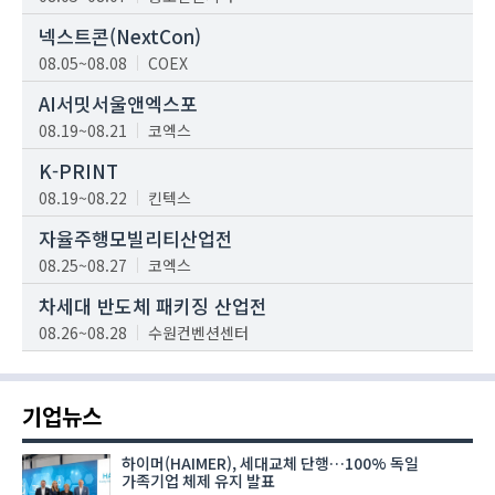
넥스트콘(NextCon)
08.05~08.08
COEX
AI서밋서울앤엑스포
08.19~08.21
코엑스
K-PRINT
08.19~08.22
킨텍스
자율주행모빌리티산업전
08.25~08.27
코엑스
차세대 반도체 패키징 산업전
08.26~08.28
수원컨벤션센터
기업뉴스
하이머(HAIMER), 세대교체 단행…100% 독일
가족기업 체제 유지 발표