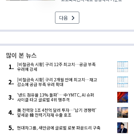
변화하고 있다. 단순히 빠르게 가공하는
것을 넘어 공정 중 발생하는 품질
다음
편차를 실시간으로 관리하고, 초미세
가공의 정밀도를 높이는 기술이 생산
현장의 핵심 과제로 떠오..
많이 본 뉴스
[비철금속 시황] 구리 12주 최고치…공급 부족
우려에 강세
[비철금속 시황] 구리 2개월 만에 최고치…재고
감소에 공급 부족 우려 확대
‘낸드 점유율 13% 돌파’… 中 YMTC, AI 슈퍼
사이클 타고 글로벌 4위 맹추격
美 전력망 1조 4천억 달러 투자…‘납기 경쟁력’
앞세운 韓 전력기자재 수출 호조
현대차그룹, 새만금에 글로벌 로봇 파운드리 구축