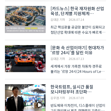
시장 진출 전략과 산업별 해외 전시회
[카드뉴스] 한국 재자원화 산업
활용 방안을 공유했다. 이번 세미나는
육성, 단계별 지원체계
개회사를 시작으로 중국, 프랑스, 태국,
마련해야
일본, CX(Customer E..
김대은 기자
2026.07.14
최근 핵심광물 공급망 불안이 심화되고
첨단산업 확대에 따른 수요가 빠르게
증가하면서, 공급망 안정화와 자원
자립도 강화를 위해 국내 ‘핵심광물
[문화 속 산업이야기] 현대차가
재자원화 산업 생태계’를 체계적으로
‘르망 24시’를 달린 이유
구축해야 한다는 제언이 나왔습니다.
국립한국해양대학교 유..
김대은 기자
2026.07.13
세계에서 가장 가혹한 자동차 경주로
불리는 ‘르망 24시(24 Hours of Le
Mans)’. 24시간 동안 최대 시속
300km가 넘는 속도로 5천 km 이상을
한국트럼프, 실시간 품질
쉬지 않고 달리는 이 레이스는 단순한
모니터링부터 초단파
스포츠 이벤트가 아니다. 자동차
레이저까지 공개… AI 기반
제조사들의 기술과 내구성 등 ..
김우겸 기자
2026.07.09
레이저 제조 고도화 제시
반도체와 이차전지, 디스플레이 산업이
고도화되면서 제조 경쟁력의 기준도