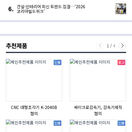
건설·인테리어 최신 트렌드 집결…‘2026
코리아빌드위크’
추천제품
1
/
4
신품
중고
CNC 대형조각기 K-2040B
싸이크로감속기, 감속기제작
협의
협의
신품
신품