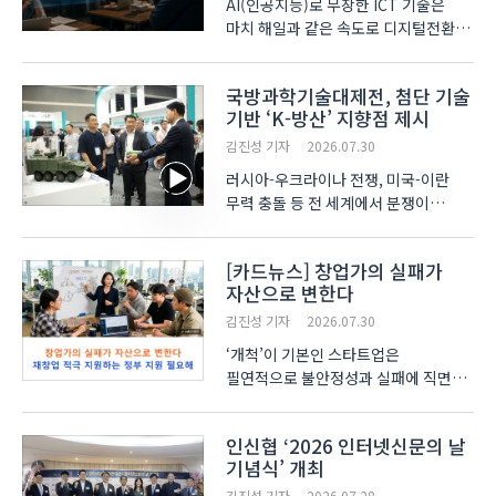
AI(인공지능)로 무장한 ICT 기술은
마치 해일과 같은 속도로 디지털전환
(DX)을 요구하고 있다. 시대는 이
거대한 파고에 제때 올라타지 못한
국방과학기술대제전, 첨단 기술
우리들을 탓하며 ‘너희는 끝났다’라고
기반 ‘K-방산’ 지향점 제시
손가락질하는 듯하다. 다행히도 우리의
현장에는 아직 AI·디지..
김진성 기자
2026.07.30
러시아-우크라이나 전쟁, 미국-이란
무력 충돌 등 전 세계에서 분쟁이
끊임없이 발생하면서 방위산업에 대한
중요성이 커지고 있다. 특히, 최근
[카드뉴스] 창업가의 실패가
벌어지고 있는 전쟁에서는 드론 등 첨단
자산으로 변한다
무기가 차지하는 비중이 커짐에 따라
방위산업의 첨단화 필요성도..
김진성 기자
2026.07.30
‘개척’이 기본인 스타트업은
필연적으로 불안정성과 실패에 직면할
가능성이 높은 것이 현실입니다. 이에
최근 들어 실패한 스타트업이 사업을 잘
인신협 ‘2026 인터넷신문의 날
마무리하는 것은 물론 재창업까지
기념식’ 개최
정부에서 제도적으로 지원해야 한다는
주장이 제기되고 있습니다..
김진성 기자
2026.07.28