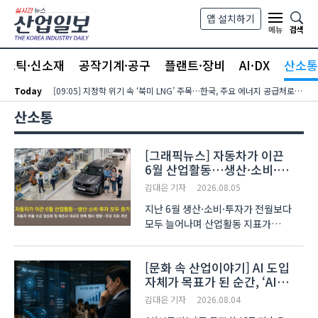
본문 바로가기
앱 설치하기
검색
메뉴
라스틱·신소재
공작기계·공구
플랜트·장비
AI·DX
산소통
Today
[09:05] 지정학 위기 속 ‘북미 LNG’ 주목…한국, 주요 에너지 공급처로 확보해야
산소통
[그래픽뉴스] 자동차가 이끈
6월 산업활동…생산·소비·
투자 모두 증가
김대은 기자
2026.08.05
지난 6월 생산·소비·투자가 전월보다
모두 늘어나며 산업활동 지표가
상승세를 보였다. 자동차 산업이
증가세를 견인한 가운데, 대기업의
[문화 속 산업이야기] AI 도입
대규모 마케팅 행사가 내수 소비를 이끈
자체가 목표가 된 순간, ‘AI
결과로 풀이된다. 국가데이터처 이두원
워싱’에 빠진다
경제동향통제심의관은 지난..
김대은 기자
2026.08.04