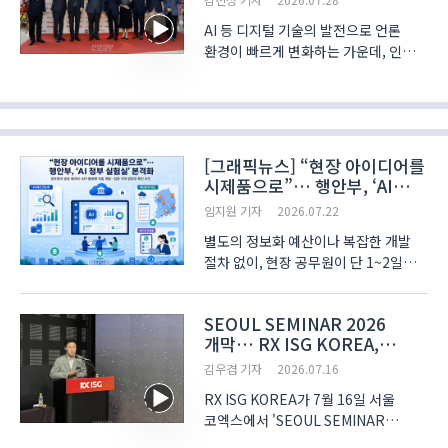
AI 등 디지털 기술의 발전으로 언론
환경이 빠르게 변화하는 가운데, 인터넷
언론인들이 '신뢰할 수 있는 정보의
공급'이라는 언론의 사회적 소명을
되새기는 자리가 마련됐다.
한국인터넷신문협회(이하 인신협)가
주최‧주관하고 한국언론진흥재단..
[그래픽뉴스] “현장 아이디어를
시제품으로”… 행안부, ‘AI
정부 실험실’ 본격화
임지원 기자
2026.07.22
별도의 정보화 예산이나 복잡한 개발
절차 없이, 현장 공무원이 단 1~2일
만에 AI 행정서비스 시제품을 만들어
검증하는 시도가 본격화했다.
SEOUL SEMINAR 2026
행정안전부는 지난 3일 시범운영에
개막… RX ISG KOREA,
들어간 ‘AI 정부 실험실’에서
국가별 맞춤형 해외시장 진출
공무원들이 구현한 예산 검색, 민원 ..
김우겸 기자
2026.07.16
전략 제시
RX ISG KOREA가 7월 16일 서울
코엑스에서 'SEOUL SEMINAR
2026'를 개최하고 국내 기업의 글로벌