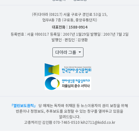
(주)다아라
(08217) 서울 구로구 경인로 53길 15,
업무A동 7층 (구로동, 중앙유통단지)
대표전화 : 1588-0914
등록번호 : 서울 아00317
등록일 : 2007년 1월29일
발행일 : 2007년 7월 2일
발행인 · 편집인 : 김영환
다아라 그룹
「열린보도원칙」
당 매체는 독자와 취재원 등 뉴스이용자의 권리 보장을 위해
반론이나 정정보도, 추후보도를 요청할 수 있는 창구를 열어두고 있음을
알려드립니다.
고충처리인 김인환 070-7465-0510 kih2711@kidd.co.kr
산업일보의 사전동의 없이 뉴스 및 콘텐츠를 무단 사용할 경우 저작권법과 관련 법에