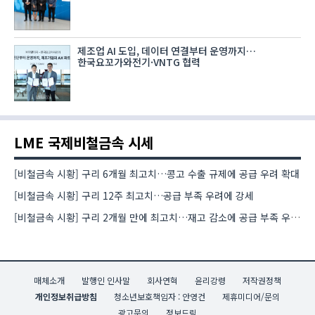
제조업 AI 도입, 데이터 연결부터 운영까지…
한국요꼬가와전기·VNTG 협력
LME 국제비철금속 시세
[비철금속 시황] 구리 6개월 최고치…콩고 수출 규제에 공급 우려 확대
[비철금속 시황] 구리 12주 최고치…공급 부족 우려에 강세
[비철금속 시황] 구리 2개월 만에 최고치…재고 감소에 공급 부족 우려 확대
매체소개
발행인 인사말
회사연혁
윤리강령
저작권정책
개인정보취급방침
청소년보호책임자 : 안영건
제휴미디어/문의
광고문의
정보드림