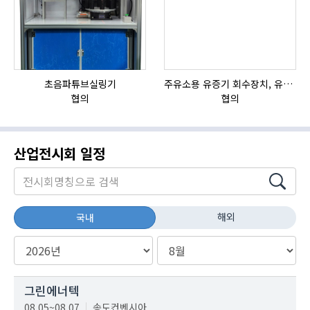
초음파튜브실링기
주유소용 유증기 회수장치, 유증기 회수장치, 방폭형, 방폭형 유증기 회수장치
HI
협의
협의
산업전시회 일정
해외
국내
그린에너텍
08.05~08.07
송도컨벤시아