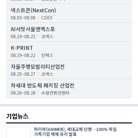
넥스트콘(NextCon)
08.05~08.08
COEX
AI서밋서울앤엑스포
08.19~08.21
코엑스
K-PRINT
08.19~08.22
킨텍스
자율주행모빌리티산업전
08.25~08.27
코엑스
차세대 반도체 패키징 산업전
08.26~08.28
수원컨벤션센터
기업뉴스
하이머(HAIMER), 세대교체 단행…100% 독일
가족기업 체제 유지 발표