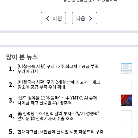
iKIET가 최근 발표한 보고서에 의하면,
이러한 움직임이 코로나19로 인해 더욱
이전
다음
힘을 얻고 있다고 합니다.
스마트제조의 선도국인 독일도
인더스트리 4.0의 수용 속도가 코로..
많이 본 뉴스
[비철금속 시황] 구리 12주 최고치…공급 부족
우려에 강세
[비철금속 시황] 구리 2개월 만에 최고치…재고
감소에 공급 부족 우려 확대
‘낸드 점유율 13% 돌파’… 中 YMTC, AI 슈퍼
사이클 타고 글로벌 4위 맹추격
美 전력망 1조 4천억 달러 투자…‘납기 경쟁력’
앞세운 韓 전력기자재 수출 호조
현대차그룹, 새만금에 글로벌 로봇 파운드리 구축