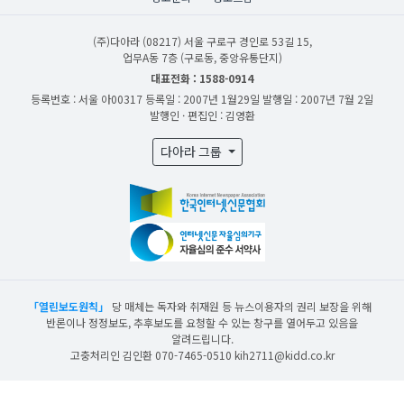
(주)다아라
(08217) 서울 구로구 경인로 53길 15,
업무A동 7층 (구로동, 중앙유통단지)
대표전화 : 1588-0914
등록번호 : 서울 아00317
등록일 : 2007년 1월29일
발행일 : 2007년 7월 2일
발행인 · 편집인 : 김영환
다아라 그룹
「열린보도원칙」
당 매체는 독자와 취재원 등 뉴스이용자의 권리 보장을 위해
반론이나 정정보도, 추후보도를 요청할 수 있는 창구를 열어두고 있음을
알려드립니다.
고충처리인 김인환 070-7465-0510 kih2711@kidd.co.kr
산업일보의 사전동의 없이 뉴스 및 콘텐츠를 무단 사용할 경우 저작권법과 관련 법에