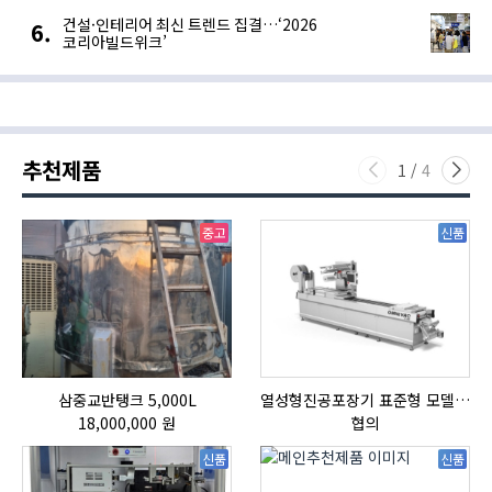
건설·인테리어 최신 트렌드 집결…‘2026
코리아빌드위크’
추천제품
1
/
4
중고
신품
삼중교반탱크 5,000L
열성형진공포장기 표준형 모델 OMNIVAC S-200
자
18,000,000 원
협의
신품
신품