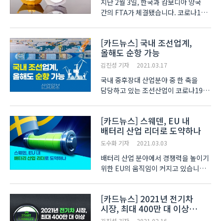
지난 2월 3일, 한국과 캄보디아 양국
간의 FTA가 체결됐습니다. 코로나19로
인해 지난해 양국의 무역액은 2019년
대비 3억9천만 달러 감소한
[카드뉴스] 국내 조선업계,
7억2천400만 달러를 기록했는데요.
올해도 순항 가능
산업연구원(이하 KIET)이 최근 발표한
보고서에 따르면, 이번..
김진성 기자
2021.03.17
국내 중후장대 산업분야 중 한 축을
담당하고 있는 조선산업이 코로나19
상황에도 불구하고 올해도 주력선종의
발주 증가에 힘입어 견조한 모습을 보일
[카드뉴스] 스웨덴, EU 내
것으로 예상됩니다. 지난 해 8월
배터리 산업 리더로 도약하나
전문가들이 제시한 전망에 따르면,
LNG선을 제외한 3개 ..
도수화 기자
2021.03.03
배터리 산업 분야에서 경쟁력을 높이기
위한 EU의 움직임이 커지고 있습니다.
EU 내 독일, 폴란드, 헝가리, 스웨덴
등에는 15개의 대규모 배터리 공장이
[카드뉴스] 2021년 전기차
건설 중인데요. 한국무역협회(이하
시장, 최대 400만 대 이상
KITA)가 최근 발표한 보고서인 'EU의
판매고 예상
배터리산업 육성..
김진성 기자
2021.02.16