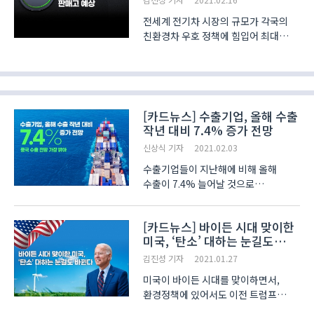
전세계 전기차 시장의 규모가 각국의
친환경차 우호 정책에 힘입어 최대
400만 대에 육박할 것이라는 전망이
제기되고 있습니다. 이러한 전망의
근거에는 각국이 앞다퉈 내놓고 있는
친환경 정책 효과와 시장 사이클 효과,
그리고 다수의 전기차..
[카드뉴스] 수출기업, 올해 수출
작년 대비 7.4% 증가 전망
신상식 기자
2021.02.03
수출기업들이 지난해에 비해 올해
수출이 7.4% 늘어날 것으로
전망했습니다. 전국경제인연합회(이하
전경련)가 2019년 매출액 상위 1천대
[카드뉴스] 바이든 시대 맞이한
기업 중 주요 수출기업 686개사를
미국, ‘탄소’ 대하는 눈길도
대상으로 최근 실시한 ‘2021년
바뀐다
수출전망 및 환율·통상이슈 점검’ 조사
김진성 기자
2021.01.27
..
미국이 바이든 시대를 맞이하면서,
환경정책에 있어서도 이전 트럼프
정부의 기조에서 U턴을 하는 모습이