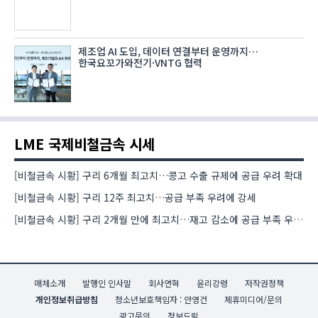
제조업 AI 도입, 데이터 연결부터 운영까지…
한국요꼬가와전기·VNTG 협력
LME 국제비철금속 시세
[비철금속 시황] 구리 6개월 최고치…콩고 수출 규제에 공급 우려 확대
[비철금속 시황] 구리 12주 최고치…공급 부족 우려에 강세
[비철금속 시황] 구리 2개월 만에 최고치…재고 감소에 공급 부족 우려 확대
매체소개
발행인 인사말
회사연혁
윤리강령
저작권정책
개인정보취급방침
청소년보호책임자 : 안영건
제휴미디어/문의
광고문의
정보드림