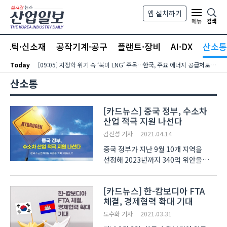
본문 바로가기
앱 설치하기
검색
메뉴
라스틱·신소재
공작기계·공구
플랜트·장비
AI·DX
산소통
Today
[09:05] 지정학 위기 속 ‘북미 LNG’ 주목…한국, 주요 에너지 공급처로 확보해야
산소통
[카드뉴스] 중국 정부, 수소차
산업 적극 지원 나선다
김진성 기자
2021.04.14
중국 정부가 지난 9월 10개 지역을
선정해 2023년까지 340억 위안을
지원하는 수소차 지원 정책을 발표한 후
최근까지 중국의 다양한 지역에서
[카드뉴스] 한-캄보디아 FTA
수소차 관련 사업이 진행되고 있습니다.
체결, 경제협력 확대 기대
최근에는 중국의 국영 석유기업인
시노펙이 일년 내에 10..
도수화 기자
2021.03.31