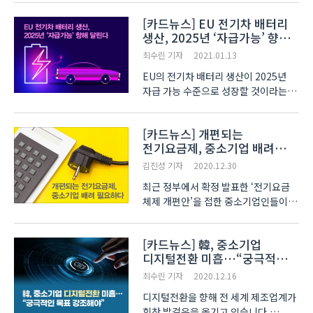
여러 곳에서 드러나고 있습니다.
[카드뉴스] EU 전기차 배터리
대선에서 탄소 중립을 대표 공약으로
생산, 2025년 ‘자급가능’ 향해
내건 바이든 대통령은 2035년까지
달린다
탄소 배출 발전시설을 중단하고 친..
최수린 기자
2021.01.13
EU의 전기차 배터리 생산이 2025년
자급 가능 수준으로 성장할 것이라는
전망이 나왔습니다. 전기차 약 600만
대에 공급 가능한 양의 전기차
[카드뉴스] 개편되는
배터리셀을 수입에 의존하지 않을 만큼
전기요금제, 중소기업 배려
충분히 생산할 것이라는 예상인데요.
필요하다
KOTRA가 최근 발표한..
김진성 기자
2020.12.30
최근 정부에서 확정 발표한 ‘전기요금
체제 개편안’을 접한 중소기업인들이 한
목소리로 이에 대해 반발하는 목소리를
냈습니다. 중소기업중앙회(이하
[카드뉴스] 韓, 중소기업
중기중앙회)는 최근 발표한 입장문을
디지털전환 미흡…“궁극적인
통해 정부가 발표한 개편안에 대해
목표 강조해야”
기후위기 극복 등 탄소..
최수린 기자
2020.12.16
디지털전환을 향해 전 세계 제조업계가
힘찬 발걸음을 옮기고 있습니다.