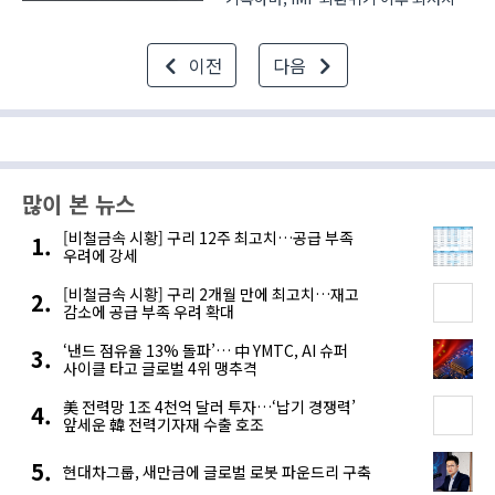
성장률을 기록할 것이라는 전망이
나왔습니다. 한국경제연구원(이하
이전
다음
KERI)은 ‘KERI 경제동향과 전망:
2020년 2/4분기’ 보고서를 통해
사실상 경제위기 수준의 극심한 부진을
겪..
많이 본 뉴스
[비철금속 시황] 구리 12주 최고치…공급 부족
우려에 강세
[비철금속 시황] 구리 2개월 만에 최고치…재고
감소에 공급 부족 우려 확대
‘낸드 점유율 13% 돌파’… 中 YMTC, AI 슈퍼
사이클 타고 글로벌 4위 맹추격
美 전력망 1조 4천억 달러 투자…‘납기 경쟁력’
앞세운 韓 전력기자재 수출 호조
현대차그룹, 새만금에 글로벌 로봇 파운드리 구축