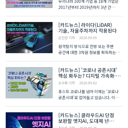
우리나라 100개 기업 중 18개 기업은
2017년부터 2019년까지 3년 간
영업이익으로 이자비용조차 감당하지
못한 것으로 나타났습니다.
[카드뉴스] 라이다(LiDAR)
전국경제인연합회(이하 전경련)가
기술, 자율주차까지 적용된다
OECD 가입국을 대상으로 ‘한계기업’
비중을 조사한 결과, 한국의 한계기업
김진성 기자
2020.09.09
비중..
원격탐지 방식으로 전방 또는 주변
공간에 대한 3차원 정보를 획득하는
라이다(LiDAR)기술은 자율주행
분야에 적용되면서, 빠르게 자리매김
[카드뉴스] '코로나 공존시대'
하고 있습니다. 최근에는 라이다
핵심 화두는? 디지털 가속화·
기술의 활용범위가 더욱 넓어져,
그린딜·내수시장 활성화
자율주행 뿐만 아니라 주변 인프라를
도수화 기자
2020.09.02
활용..
포스트 코로나를 넘어 이제는 '코로나
공존시대'로 접어들고 있습니다. 이에
국가 차원의 어젠다 방향 설정의
중요성이 커지면서, 기존 자원의 효율적
[카드뉴스] 클라우드AI 단점
투입이 코로나19를 극복하는 열쇠가 될
보완할 엣지AI, 도대체 넌
것이라는 의견이 제기됐습니다.
누구니?
한국무역협회(이하 K..
최수린 기자
2020.08.26