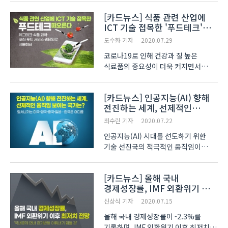
밝힌 것으로 알려져, 배터리 업계에
[카드뉴스] 식품 관련 산업에
비상이 걸렸습니다 최근, 브란덴부르크
ICT 기술 접목한 '푸드테크'
경제부 장관은 테슬라가 독일 베를린
떠오른다
공장(Gigafa..
도수화 기자
2020.07.29
코로나19로 인해 건강과 질 높은
식료품의 중요성이 더욱 커지면서
부상하고 있는 푸드테크(Food-tech)
란, 식품 관련 산업에 생명공학·
[카드뉴스] 인공지능(AI) 향해
식품공학과 AI, 로봇, 블록체인 등의
전진하는 세계, 선제적인
ICT 기술이 융복합돼 창출된 신산업을
움직임 보이는 국가는?
말하는데요. BIS 리서치는 전 세계..
최수린 기자
2020.07.22
인공지능(AI) 시대를 선도하기 위한
기술 선진국의 적극적인 움직임이
이어지고 있습니다. 특히 국가마다 다른
기술육성 전략이 주목을 끌고 있는데요.
[카드뉴스] 올해 국내
KISDI의 보고서에 따르면, 세계 각국은
경제성장률, IMF 외환위기 이후
AI 전문 연구기관을 중심으로 AI 경쟁력
최저치 전망
강화와 기술 표준..
신상식 기자
2020.07.15
올해 국내 경제성장률이 -2.3%를
기록하며, IMF 외환위기 이후 최저치