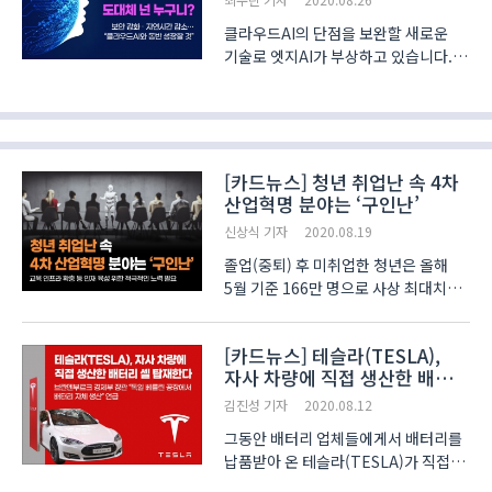
클라우드AI의 단점을 보완할 새로운
기술로 엣지AI가 부상하고 있습니다.
KISDI가 최근 발표한 보고서에 따르면,
엣지AI의 발전 가능성은 사회의
디바이스 의존도가 높아지는 현실 속
더욱 두각을 드러내고 있는데요.
클라우드AI는 방대한 양의 데..
[카드뉴스] 청년 취업난 속 4차
산업혁명 분야는 ‘구인난’
신상식 기자
2020.08.19
졸업(중퇴) 후 미취업한 청년은 올해
5월 기준 166만 명으로 사상 최대치를
기록한 가운데, 미래 성장동력인 4차
산업혁명 분야에서는 오히려 구인난을
[카드뉴스] 테슬라(TESLA),
겪고 있다는 조사결과가 나왔습니다.
자사 차량에 직접 생산한 배터리
한국경제연구원(이하 KERI)이 한국의
셀 탑재한다
4차 산업혁명 ..
김진성 기자
2020.08.12
그동안 배터리 업체들에게서 배터리를
납품받아 온 테슬라(TESLA)가 직접
배터리 셀 생산에 참여하겠다는 의사를