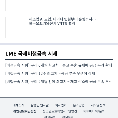
제조업 AI 도입, 데이터 연결부터 운영까지…
한국요꼬가와전기·VNTG 협력
LME 국제비철금속 시세
[비철금속 시황] 구리 6개월 최고치…콩고 수출 규제에 공급 우려 확대
[비철금속 시황] 구리 12주 최고치…공급 부족 우려에 강세
[비철금속 시황] 구리 2개월 만에 최고치…재고 감소에 공급 부족 우려 확대
매체소개
발행인 인사말
회사연혁
윤리강령
저작권정책
개인정보취급방침
청소년보호책임자 : 안영건
제휴미디어/문의
광고문의
정보드림