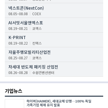
넥스트콘(NextCon)
08.05~08.08
COEX
AI서밋서울앤엑스포
08.19~08.21
코엑스
K-PRINT
08.19~08.22
킨텍스
자율주행모빌리티산업전
08.25~08.27
코엑스
차세대 반도체 패키징 산업전
08.26~08.28
수원컨벤션센터
기업뉴스
하이머(HAIMER), 세대교체 단행…100% 독일
가족기업 체제 유지 발표