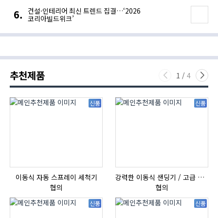
건설·인테리어 최신 트렌드 집결…‘2026
코리아빌드위크’
추천제품
1
/
4
신품
신품
이동식 자동 스프레이 세척기
강력한 이동식 샌딩기 / 고급 이태리 IBIX샌드블라스터
협의
협의
신품
신품