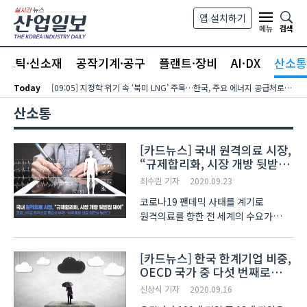
본문 바로가기
앱 설치하기
검색
메뉴
라스틱·신소재
공작기계·공구
플랜트·장비
AI·DX
산소통
Today
[09:05] 지정학 위기 속 ‘북미 LNG’ 주목…한국, 주요 에너지 공급처로 확보해야
산소통
[카드뉴스] 국내 원격의료 시장,
“규제합리화, 시장 개방 뒷받침
돼야”
최수린 기자
2020.09.23
코로나19 팬데믹 사태를 계기로
원격의료를 향한 전 세계의 수요가
급격히 증가하기 시작했습니다. 한국
역시 마찬가지인데요. 정부는 2월
[카드뉴스] 한국 한계기업 비중,
24일부터 코로나19의 감염 확산을
OECD 국가 중 다섯 번째로
예방하기 위한 목적으로 전화를 통한
높아
상담과 처방, 대리처방 등을 한..
신상식 기자
2020.09.16