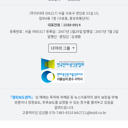
(주)다아라
(08217) 서울 구로구 경인로 53길 15,
업무A동 7층 (구로동, 중앙유통단지)
대표전화 : 1588-0914
등록번호 : 서울 아00317
등록일 : 2007년 1월29일
발행일 : 2007년 7월 2일
발행인 · 편집인 : 김영환
다아라 그룹
「열린보도원칙」
당 매체는 독자와 취재원 등 뉴스이용자의 권리 보장을 위해
반론이나 정정보도, 추후보도를 요청할 수 있는 창구를 열어두고 있음을
알려드립니다.
고충처리인 김인환 070-7465-0510 kih2711@kidd.co.kr
산업일보의 사전동의 없이 뉴스 및 콘텐츠를 무단 사용할 경우 저작권법과 관련 법에