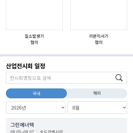
질소발생기
리본믹서기
협의
협의
산업전시회 일정
해외
국내
그린에너텍
08.05~08.07
송도컨벤시아