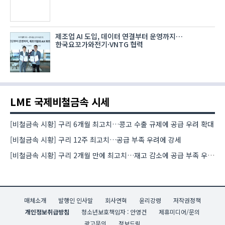
제조업 AI 도입, 데이터 연결부터 운영까지…
한국요꼬가와전기·VNTG 협력
LME 국제비철금속 시세
[비철금속 시황] 구리 6개월 최고치…콩고 수출 규제에 공급 우려 확대
[비철금속 시황] 구리 12주 최고치…공급 부족 우려에 강세
[비철금속 시황] 구리 2개월 만에 최고치…재고 감소에 공급 부족 우려 확대
매체소개
발행인 인사말
회사연혁
윤리강령
저작권정책
개인정보취급방침
청소년보호책임자 : 안영건
제휴미디어/문의
광고문의
정보드림