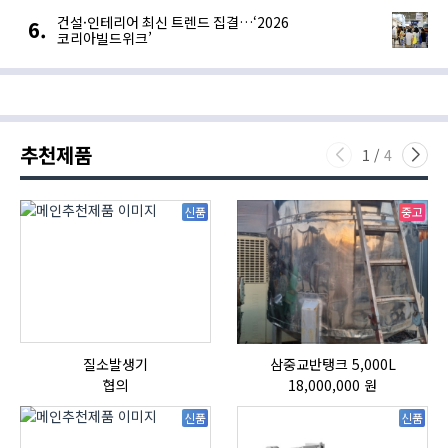
건설·인테리어 최신 트렌드 집결…‘2026
코리아빌드위크’
추천제품
1
/
4
신품
중고
질소발생기
삼중교반탱크 5,000L
협의
18,000,000 원
신품
신품