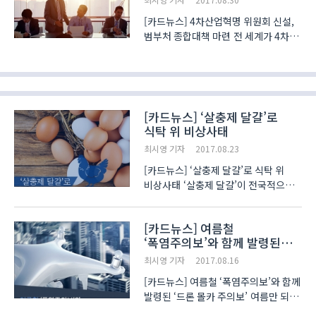
[카드뉴스] 4차산업혁명 위원회 신설,
범부처 종합대책 마련 전 세계가 4차
산업혁명 시대를 주도하기 위해 자국에
적합한 대응방안을 세우고 있습니다.
각국의 상황이 다른 만큼 국가마다
내세우는 전략은 물론 정부의 지원 등도
판이합니다. 이에..
[카드뉴스] ‘살충제 달걀’로
식탁 위 비상사태
최시영 기자
2017.08.23
[카드뉴스] ‘살충제 달걀’로 식탁 위
비상사태 ‘살충제 달걀’이 전국적으로
큰 파장을 일으키고 있습니다. 정부는
사태 악화를 막기 위해 15일 0시부터
[카드뉴스] 여름철
모든 양계장의 달걀 출하와 시장 유통을
‘폭염주의보’와 함께 발령된
전면 금지시켰으며 닭 사육 수가
‘드론 몰카 주의보’
3천마리 이상인 농..
최시영 기자
2017.08.16
[카드뉴스] 여름철 ‘폭염주의보’와 함께
발령된 ‘드론 몰카 주의보’ 여름만 되면
기승을 부리는 몰래카메라(몰카) 범죄.