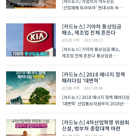
[카드뉴스] 작업의지 억누르는
‘산업재해 트라우마’ 현대사회 속
대부분의 사람들은 저마다 크고 작은
트라우마를 안고 삽니다. 그 중
[카드뉴스] 기아차 통상임금
위험천만한 사고가 잦은 산업계
패소, 제조업 전체 흔든다
종사자들의 ‘산업재해 트라우마’는
고통의 정도가 높아 스스로 극복하기가
김진성 기자
2017.09.13
어..
[카드뉴스] 기아차 통상임금 패소,
제조업 전체 흔든다 통상임금 :
근로자에게 정기적이고 일률적으로
소정(所定) 근로 또는 총근로에 대하여
[카드뉴스] 2018 에너지 정책
지급하기로 정한 시간급 금액, 일급
패러다임 ‘대변혁’
금액, 주급 금액, 월급 금액 또는 도급
금액 최근 국내경제계를 뒤흔..
김인환 기자
2017.09.06
[카드뉴스] 2018 에너지 정책 패러다임
‘대변혁’ 산업통상자원부의 2018년도
예산안이 공개됐습니다. 2018년도
예산안은 주로 ▲신재생에너지 사업
[카드뉴스] 4차산업혁명 위원회
강화 ▲국민일자리 신산업 육성 ▲
신설, 범부처 종합대책 마련
수출구조고도화 등에 집중 투자되는
모습을 보였는데요. 특히 ‘신재생..
최시영 기자
2017.08.30