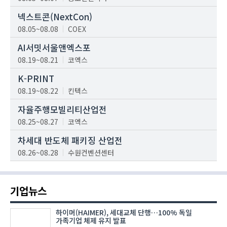
넥스트콘(NextCon)
08.05~08.08
COEX
AI서밋서울앤엑스포
08.19~08.21
코엑스
K-PRINT
08.19~08.22
킨텍스
자율주행모빌리티산업전
08.25~08.27
코엑스
차세대 반도체 패키징 산업전
08.26~08.28
수원컨벤션센터
기업뉴스
하이머(HAIMER), 세대교체 단행…100% 독일
가족기업 체제 유지 발표