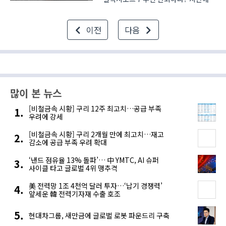
삼성은 갤럭시노트7의 배터리 발화로
신뢰도가 많이 떨어졌었습니다. 이를
이전
다음
만회하기 위해 삼성은 갤럭시노트7의
리퍼폰인 갤럭시노트FE를
선보였습니다. 갤럭시노트FE는
갤럭시노..
많이 본 뉴스
[비철금속 시황] 구리 12주 최고치…공급 부족
우려에 강세
[비철금속 시황] 구리 2개월 만에 최고치…재고
감소에 공급 부족 우려 확대
‘낸드 점유율 13% 돌파’… 中 YMTC, AI 슈퍼
사이클 타고 글로벌 4위 맹추격
美 전력망 1조 4천억 달러 투자…‘납기 경쟁력’
앞세운 韓 전력기자재 수출 호조
현대차그룹, 새만금에 글로벌 로봇 파운드리 구축