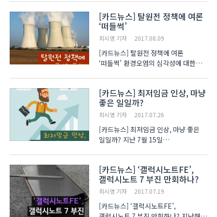
최근에는 취미생활로 많이 쓰이는
[카드뉴스] 탈원전 정책에 여론
드론이 몰카에 이용되고 있는데요.
‘떠들썩’
드론에 달린 카메라로 영상을 촬영하는
이른바 드론 ..
최시영 기자
2017.08.09
[카드뉴스] 탈원전 정책에 여론
‘떠들썩’ 환경오염의 심각성에 대한
인식이 확산되면서 오염물질 배출을
최소화하기 위한 정책들이 발표,
[카드뉴스] 최저임금 인상, 마냥
시행되고 있습니다. 그 중 탈원전
좋은 일일까?
부분에 대해 여론이 들썩이고 있는데요.
대선 당시 때부터 공약이었던 노..
최시영 기자
2017.07.26
[카드뉴스] 최저임금 인상, 마냥 좋은
일일까? 지난 7월 15일
최저임금위원회가 개최한 제11차
전원회의에서 내년 최저임금이
[카드뉴스] ‘갤럭시노트FE’,
결정됐습니다. 올해 최저임금인
갤럭시노트 7 부진 만회하나?
6천470원보다 16.4% 오른
7천530원이 된 것입니다. 하지만 이에
최시영 기자
2017.07.19
대해 노동자들과 자영업자..
[카드뉴스] ‘갤럭시노트FE’,
갤럭시노트 7 부진 만회하나? 지난해