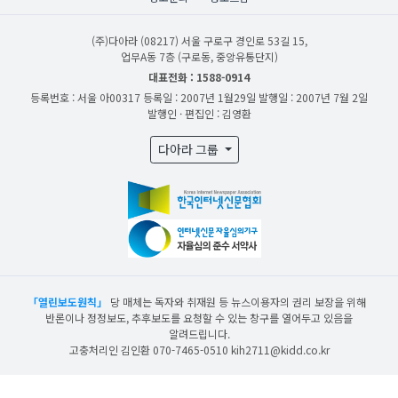
(주)다아라
(08217) 서울 구로구 경인로 53길 15,
업무A동 7층 (구로동, 중앙유통단지)
대표전화 : 1588-0914
등록번호 : 서울 아00317
등록일 : 2007년 1월29일
발행일 : 2007년 7월 2일
발행인 · 편집인 : 김영환
다아라 그룹
「열린보도원칙」
당 매체는 독자와 취재원 등 뉴스이용자의 권리 보장을 위해
반론이나 정정보도, 추후보도를 요청할 수 있는 창구를 열어두고 있음을
알려드립니다.
고충처리인 김인환 070-7465-0510 kih2711@kidd.co.kr
산업일보의 사전동의 없이 뉴스 및 콘텐츠를 무단 사용할 경우 저작권법과 관련 법에