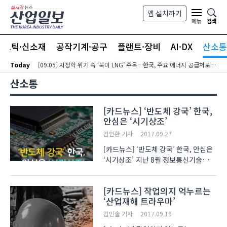
본문 바로가기
앱 설치하기
검색
메뉴
라스틱·신소재
공작기계·공구
플랜트·장비
AI·DX
산소통
Today
[09:05] 지정학 위기 속 ‘북미 LNG’ 주목…한국, 주요 에너지 공급처로 확보해야
산소통
[카드뉴스] ‘반도체 강국’ 한국,
안심은 ‘시기상조’
김인환 기자
2017.09.27
[카드뉴스] ‘반도체 강국’ 한국, 안심은
‘시기상조’ 지난 8월 정보통신기술
(ICT) 수출이 174억9천만 달러를
기록했습니다. 이는 ICT 수출 집계 이래
[카드뉴스] 작업의지 억누르는
역대 최고 수출액으로, 올 2월 이후
‘산업재해 트라우마’
7개월 연속 월간 최대 수출 실적을
경신한 수치입니다.. ..
김민솔 기자
2017.09.19