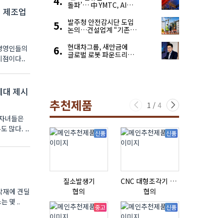
돌파’… 中 YMTC, AI
의 제조업
슈퍼 사이클 타고 글로벌
4위 맹추격
발주청 안전감시단 도입
논의…건설업계 “기존
제도와 업무 중첩 우려”
현대차그룹, 새만금에
 경영인들의
글로벌 로봇 파운드리
시점이다..
구축
세대 제시
추천제품
1
/
4
 자녀들은
많다. ..
신품
신품
질소발생기
CNC 대형조각기 K-2040B
악재에 견딜
협의
협의
협의
 몇 ..
중고
신품