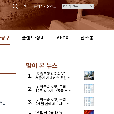
검색
유해게시물신고
·공구
플랜트·장비
AI·DX
산소통
많이 본 뉴스
[자율주행 상용화②]
서울시 시내버스 운전자
부족, 자율주행으로
해결한다
[비철금속 시황] 구리
12주 최고치…공급 부족
우려에 강세
[비철금속 시황] 구리
립적인
2개월 만에 최고치…
재고 감소에 공급 부족
우려 확대
‘낸드 점유율 13%