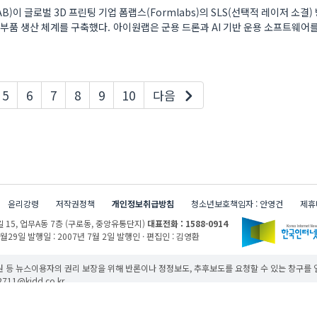
AB)이 글로벌 3D 프린팅 기업 폼랩스(Formlabs)의 SLS(선택적 레이저 소결)
부품 생산 체계를 구축했다. 아이원랩은 군용 드론과 AI 기반 운용 소프트웨어
5
6
7
8
9
10
다음
윤리강령
저작권정책
개인정보취급방침
청소년보호책임자 : 안영건
제휴
 15,
업무A동 7층 (구로동, 중앙유통단지)
대표전화 : 1588-0914
1월29일
발행일 : 2007년 7월 2일
발행인 · 편집인 : 김영환
 등 뉴스이용자의 권리 보장을 위해 반론이나 정정보도, 추후보도를 요청할 수 있는 창구를
11@kidd.co.kr
무단 사용할 경우 저작권법과 관련 법에 의거하여 제재를 받을 수 있습니다.