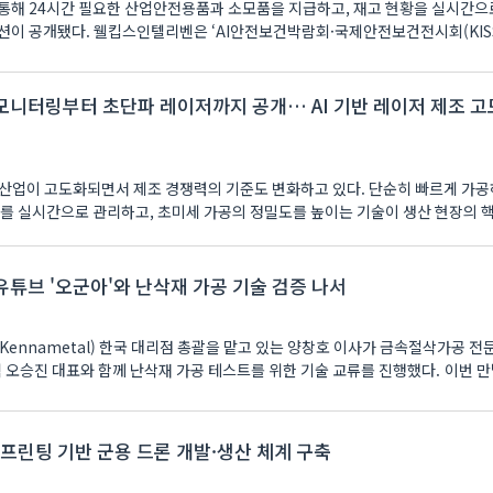
통해 24시간 필요한 산업안전용품과 소모품을 지급하고, 재고 현황을 실시간으
션이 공개됐다. 웰킵스인텔리벤은 ‘AI안전보건박람회·국제안전보건전시회(KIS
모니터링부터 초단파 레이저까지 공개… AI 기반 레이저 제조 
산업이 고도화되면서 제조 경쟁력의 기준도 변화하고 있다. 단순히 빠르게 가공
차를 실시간으로 관리하고, 초미세 가공의 정밀도를 높이는 기술이 생산 현장의 
유튜브 '오군아'와 난삭재 가공 기술 검증 나서
ennametal) 한국 대리점 총괄을 맡고 있는 양창호 이사가 금속절삭가공 전
텍 오승진 대표와 함께 난삭재 가공 테스트를 위한 기술 교류를 진행했다. 이번 
D 프린팅 기반 군용 드론 개발·생산 체계 구축