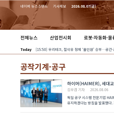
본문 바로가기
네이버 뉴스스탠드
기사제보
2026.08.07(금)
전체뉴스
산업전시회
로봇·자동화·물
Today
[15:50] 우리테크, 절삭유 정제 ‘올인원’ 승부…공간
공작기계·공구
하이머(HAIMER), 세대
김우겸 기자
2026.08.06
독일 공구 시스템 전문기업 HAI
유지하겠다는 방침을 발표했다. 
경영체제를 이어가겠다는 계..