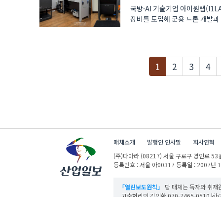
국방·AI 기술기업 아이원랩(I1L
장비를 도입해 군용 드론 개발과 
개발하는 기..
현재페이지
1
2
3
4
매체소개
발행인 인사말
회사연혁
(주)다아라
(08217) 서울 구로구 경인로 53길
등록번호 : 서울 아00317
등록일 : 2007년 
「열린보도원칙」
당 매체는 독자와 취재원
고충처리인 김인환 070-7465-0510 kih27
산업일보의 사전동의 없이 뉴스 및 콘텐츠를 