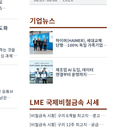
로
S
AI서밋서울앤엑스포
08.19~08.21
코엑스
기업뉴스
고도화
K-PRINT
08.19~08.22
킨텍스
하이머(HAIMER), 세대교체
자율주행모빌리티산업전
단행…100% 독일 가족기업
하는 것을
체제 유지 발표
08.25~08.27
코엑스
핵심 과제로
차세대 반도체 패키징 산업전
제조업 AI 도입, 데이터
08.26~08.28
수원컨벤션센터
연결부터 운영까지…
한국요꼬가와전기·VNTG 협력
문 유튜브
만남은
LME 국제비철금속 시세
[비철금속 시황] 구리 6개월 최고치…콩고 수출 규제에 공급 우려 확대
[비철금속 시황] 구리 12주 최고치…공급 부족 우려에 강세