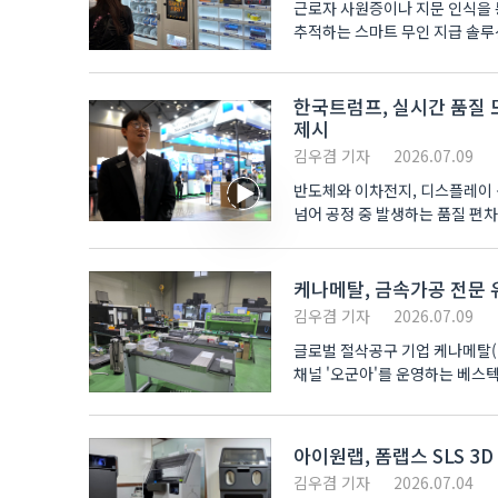
근로자 사원증이나 지문 인식을 
추적하는 스마트 무인 지급 솔루
2026)’에 참가해 ..
한국트럼프, 실시간 품질 
제시
김우겸 기자
2026.07.09
반도체와 이차전지, 디스플레이 
넘어 공정 중 발생하는 품질 편
떠오..
케나메탈, 금속가공 전문 
김우겸 기자
2026.07.09
글로벌 절삭공구 기업 케나메탈(K
채널 '오군아'를 운영하는 베스
케나메탈의..
아이원랩, 폼랩스 SLS 3
김우겸 기자
2026.07.04