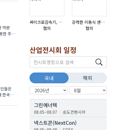
싸이크로감속기, 감속기제작
강력한 이동식 샌딩기 / 고급 이태리 IBIX샌드블라스터
한 역량
협의
협의
협의
롯한 주요
산업전시회 일정
해외
국내
영인들은
해 한국
그린에너텍
08.05~08.07
송도컨벤시아
넥스트콘(NextCon)
08.05~08.08
COEX