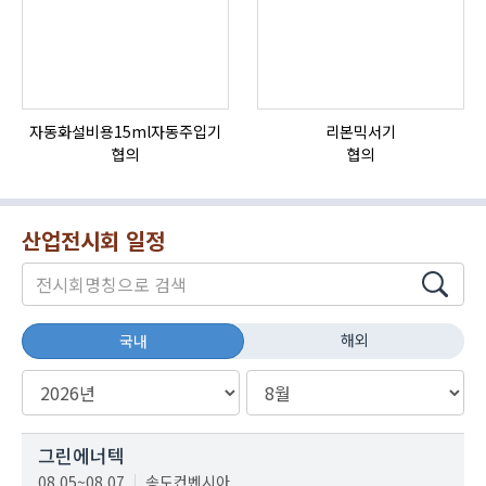
자동화설비용15ml자동주입기
리본믹서기
HI
협의
협의
산업전시회 일정
해외
국내
그린에너텍
08.05~08.07
송도컨벤시아