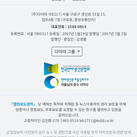
(주)다아라
(08217) 서울 구로구 경인로 53길 15,
업무A동 7층 (구로동, 중앙유통단지)
대표전화 : 1588-0914
등록번호 : 서울 아00317
등록일 : 2007년 1월29일
발행일 : 2007년 7월 2일
발행인 · 편집인 : 김영환
다아라 그룹
「열린보도원칙」
당 매체는 독자와 취재원 등 뉴스이용자의 권리 보장을 위해
반론이나 정정보도, 추후보도를 요청할 수 있는 창구를 열어두고 있음을
알려드립니다.
고충처리인 김인환 070-7465-0510 kih2711@kidd.co.kr
산업일보의 사전동의 없이 뉴스 및 콘텐츠를 무단 사용할 경우 저작권법과 관련 법에