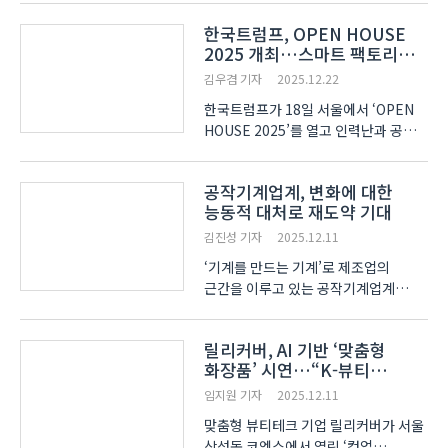
최신 설비를 도입했다. 고속·고이송
한국트럼프, OPEN HOUSE
가공 트렌드에 맞춰 실제 양산 환경과
2025 개최…스마트 팩토리
유사한 고부하 조건에서 제품 성능을
기반 판금 제조 전환 방향 제시
검증하기 위함이다. 이화다이아몬드는
김우겸 기자
2025.12.22
..
한국트럼프가 18일 서울에서 ‘OPEN
HOUSE 2025’를 열고 인력난과 공정
효율화에 직면한 국내 판금 제조업계에
‘데이터 기반 스마트 팩토리’라는
공작기계업계, 변화에 대한
해법을 제시했다. 올해 행사 주제는
능동적 대처로 재도약 기대
‘TRUMPF와 함께하는 혁신, 스마트
팩토리 솔루션으로 완성하는 ..
김진성 기자
2025.12.11
‘기계를 만드는 기계’로 제조업의
근간을 이루고 있는 공작기계업계
종사자들이 ‘공작기계산업인’이라는
자긍심을 나누고 함께 미래를 그려보는
릴리커버, AI 기반 ‘맞춤형
시간을 가졌다. 한국공작기계산업협회
화장품’ 시연…“K-뷰티
(이하 공작기계협회)는 11일 여의도
초개인화 이끈다”
콘래드 호텔에서 공작기계..
임지원 기자
2025.12.11
맞춤형 뷰티테크 기업 릴리커버가 서울
삼성동 코엑스에서 열린 ‘컴업