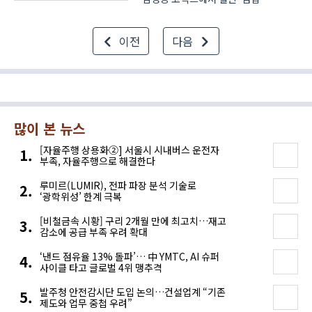
2025(COMEUP 2025)’에 참가해
초개인화 뷰티 솔루션을 선보였다.
이전
다음
‘컴업스타즈(COMEUP Stars) 2025’
선정 기업으로서 부스를 마련한
릴리커버는 자사의 핵심 기술인 휴대용
피부 ..
많이 본 뉴스
[자율주행 상용화②] 서울시 시내버스 운전자
부족, 자율주행으로 해결한다
루미르(LUMIR), 전파 파장 분석 기술로
‘광학위성’ 한계 극복
[비철금속 시황] 구리 2개월 만에 최고치…재고
감소에 공급 부족 우려 확대
‘낸드 점유율 13% 돌파’… 中 YMTC, AI 슈퍼
사이클 타고 글로벌 4위 맹추격
발주청 안전감시단 도입 논의…건설업계 “기존
제도와 업무 중첩 우려”