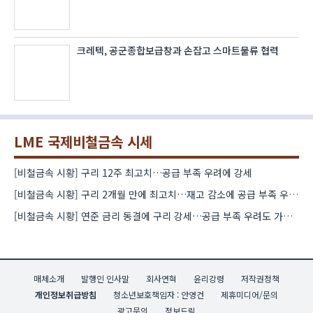
크레텍, 공군종합보급창과 손잡고 스마트물류 협력
LME 국제비철금속 시세
[비철금속 시황] 구리 12주 최고치…공급 부족 우려에 강세
[비철금속 시황] 구리 2개월 만에 최고치…재고 감소에 공급 부족 우려 확대
[비철금속 시황] 연준 금리 동결에 구리 강세…공급 부족 우려도 가격 지지
매체소개
발행인 인사말
회사연혁
윤리강령
저작권정책
개인정보취급방침
청소년보호책임자 : 안영건
제휴미디어/문의
광고문의
정보드림