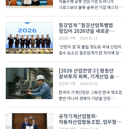
자율주행 로봇 전문기업 트위니가
크로스보더 물류 솔루션 기업 에스티엘
스타트투데이(이하 에스티엘)와
자율주행 로봇 기반 물류자동화 서비스
철강업계 “철강산업특별법
구축·확대에 나선다. 트위니는 지난
힘입어 2026년을 새로운
14일 서울 에스티엘 사옥에서 천영석
도약의 원년으로 삼자” 다짐
트위니 대표, 강태영 에스티엘..
김진성 기자
2026.01.13
‘산업의 쌀’로 불릴 정도로 국내 산업의
필수 요소인 철강업계가 한 자리에 모여
덕담을 나누고 철강산업의 경쟁력
확보를 논의하는 자리가 마련됐다.
[2026 산업전망②] 멈췄던
한국철강협회(이하 철강협회)는 13일
설비투자 회복, 기계산업 숨통
선릉 포스코센터에서 철강업계 CEO를
열어준다
비롯해 임원,..
김진성 기자
2026.01.02
한국의 기계산업은 그동안 한국 제조업
뿐만 아니라 경제의 기반을 만든
‘근간’이라고 할 수 있다. 그러나, 최근
몇 해 동안 불경기가 이어지면서
공작기계산업협회-
기업들이 설비 투자에 보수적인 모습을
자동차산업협동조합, 업무협력
보였으며, 이는 기계산업군 전반의
MOU 체결
위축으로 이어졌다...
김진성 기자
2025.12.24