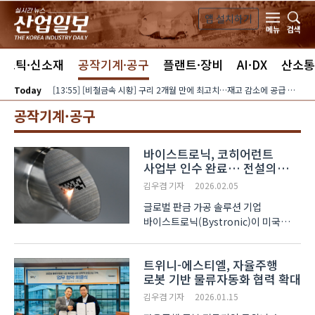
본문 바로가기
앱 설치하기
검색
메뉴
라스틱·신소재
공작기계·공구
플랜트·장비
AI·DX
산소통
Today
[13:55] [비철금속 시황] 구리 2개월 만에 최고치…재고 감소에 공급 부족 우려 확대
공작기계·공구
바이스트로닉, 코히어런트
사업부 인수 완료… 전설의
‘로핀’ 브랜드 부활
김우겸 기자
2026.02.05
글로벌 판금 가공 솔루션 기업
바이스트로닉(Bystronic)이 미국
코히어런트(Coherent Corp.)의 소재
가공 사업부(Tools for Materials
트위니-에스티엘, 자율주행
Division) 인수를 최종 마무리했다.
로봇 기반 물류자동화 협력 확대
이번 인수로 바이스트로닉은 과거
레이저 시장을 호령했던 브랜드 ‘로핀
김우겸 기자
2026.01.15
(Rof..