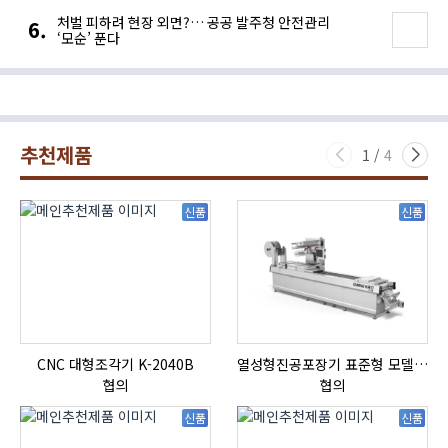
처벌 피하려 현장 외면?… 공공 발주청 안전관리
‘모순’ 푼다
추천제품
1
/
4
신품
신품
CNC 대형조각기 K-2040B
열성형진공포장기 표준형 모델 OMNIVAC S-200
협의
협의
신품
신품