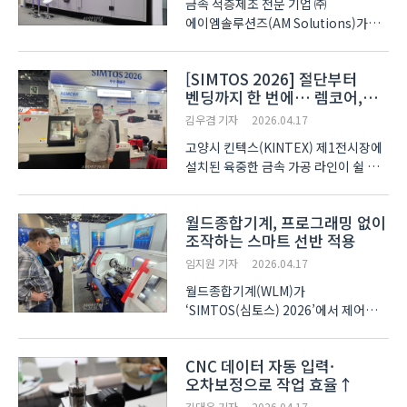
금속 적층제조 전문 기업 ㈜
에이엠솔루션즈(AM Solutions)가
‘심토스 2026(SIMTOS, 제21회
서울국제생산제조기술전)’에서
[SIMTOS 2026] 절단부터
3D프린터와 적층제조 기술력을
벤딩까지 한 번에… 렘코어,
선보였다. 이번 전시회에서 소개한
공정 통합 가공 솔루션 출격
장비는 최대 가로·세로 1.5m 크기의
김우겸 기자
2026.04.17
금속 제품을 생산할 ..
고양시 킨텍스(KINTEX) 제1전시장에
설치된 육중한 금속 가공 라인이 쉴 새
없이 움직인다. 레이저가 철판을
순식간에 잘라내면, 바로 옆 자동 패널
월드종합기계, 프로그래밍 없이
벤더가 이를 정교하게 굽혀 완성된
조작하는 스마트 선반 적용
부품을 뱉어낸다. 과거에는 절단, 선삭,
벤딩 공정마다 각각..
임지원 기자
2026.04.17
월드종합기계(WLM)가
‘SIMTOS(심토스) 2026’에서 제어
시스템을 강화한 스마트 선반 시리즈를
소개했다. 새롭게 선보인 스마트 선반은
CNC 데이터 자동 입력·
기존 범용 선반의 직관적인 조작성과
오차보정으로 작업 효율↑
CNC 선반의 정밀함을 결합했다.
김향수 월드종합기계 대표는
김대은 기자
2026.04.17