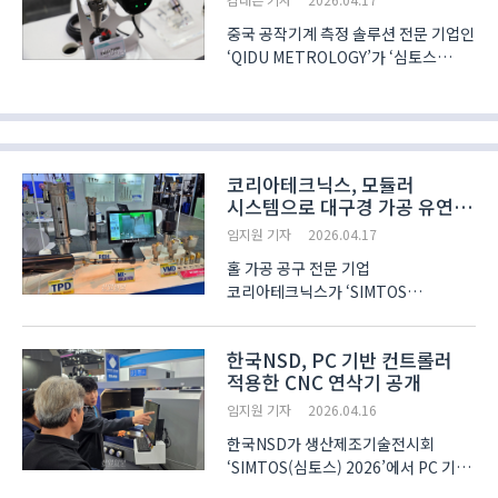
‘프로그래밍..
중국 공작기계 측정 솔루션 전문 기업인
‘QIDU METROLOGY’가 ‘심토스
2026(SIMTOS, 제21회
서울국제생산제조기술전)’에서 CNC
장비에 쓰이는 프로브 장치를 출품했다.
프로브는 장비의 가공 정밀도를
향상하는 측정기다. 스핀들에 장착한 뒤
코리아테크닉스, 모듈러
장..
시스템으로 대구경 가공 유연성
확보
임지원 기자
2026.04.17
홀 가공 공구 전문 기업
코리아테크닉스가 ‘SIMTOS
2026’에서 가공 조건에 따라 길이를
조절할 수 있는 ‘VMD 드릴’과 고속
한국NSD, PC 기반 컨트롤러
가공용 신제품을 공개했다. 전시에서
적용한 CNC 연삭기 공개
소개된 ‘VMD(V-MAX 드릴)’는 직경
45mm부터 180mm까지 대구경 홀
임지원 기자
2026.04.16
가공을 ..
한국NSD가 생산제조기술전시회
‘SIMTOS(심토스) 2026’에서 PC 기반
컨트롤러를 적용한 CNC 연삭기와