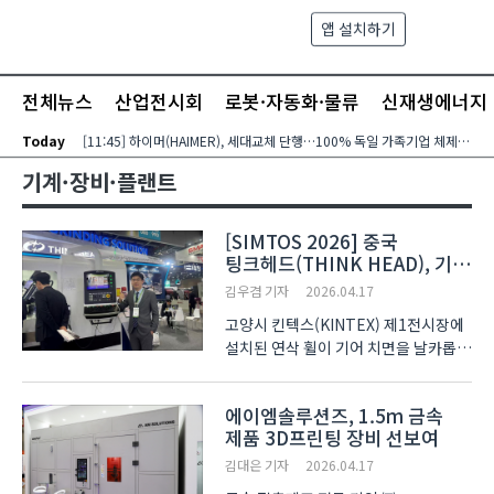
본문 바로가기
앱 설치하기
검색
메뉴
전체뉴스
산업전시회
로봇·자동화·물류
신재생에너지
Today
[11:45] 하이머(HAIMER), 세대교체 단행…100% 독일 가족기업 체제 유지 발표
기계·장비·플랜트
[SIMTOS 2026] 중국
팅크헤드(THINK HEAD), 기어
연삭기 PG3270H로 한국 시장
김우겸 기자
2026.04.17
공략
고양시 킨텍스(KINTEX) 제1전시장에
설치된 연삭 휠이 기어 치면을 날카롭게
파고들자 미세한 불꽃과 함께 매끄러운
곡선이 드러났다. 중국 기어 가공 장비
에이엠솔루션즈, 1.5m 금속
전문 기업 팅크헤드(THINK HEAD)가
제품 3D프린팅 장비 선보여
SIMTOS 2026 현장에서 시연한 성형
기어 연삭기 PG..
김대은 기자
2026.04.17