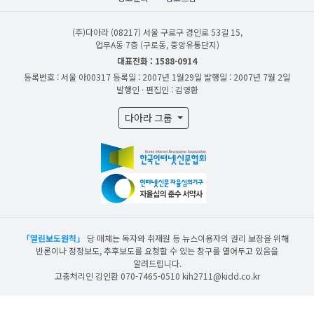
(주)다아라
(08217) 서울 구로구 경인로 53길 15,
업무A동 7층 (구로동, 중앙유통단지)
대표전화 : 1588-0914
등록번호 : 서울 아00317
등록일 : 2007년 1월29일
발행일 : 2007년 7월 2일
발행인 · 편집인 : 김영환
다아라 그룹
「열린보도원칙」
당 매체는 독자와 취재원 등 뉴스이용자의 권리 보장을 위해
반론이나 정정보도, 추후보도를 요청할 수 있는 창구를 열어두고 있음을
알려드립니다.
고충처리인 김인환 070-7465-0510 kih2711@kidd.co.kr
산업일보의 사전동의 없이 뉴스 및 콘텐츠를 무단 사용할 경우 저작권법과 관련 법에