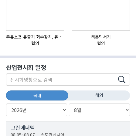
주유소용 유증기 회수장치, 유증기 회수장치, 방폭형, 방폭형 유증기 회수장치
리본믹서기
자
협의
협의
산업전시회 일정
해외
국내
그린에너텍
08.05~08.07
송도컨벤시아