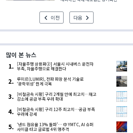
불황에 허덕이고 있다. 이에 내수
시장보다는 해외 시장의 판로 개척을
이전
다음
통해 활로를 모색하는 기업들이
늘어나고 있으나 이 역시 확실한
기술력이 없으면 성공을 장담하기
어렵다. ..
많이 본 뉴스
[자율주행 상용화②] 서울시 시내버스 운전자
부족, 자율주행으로 해결한다
루미르(LUMIR), 전파 파장 분석 기술로
‘광학위성’ 한계 극복
[비철금속 시황] 구리 2개월 만에 최고치…재고
감소에 공급 부족 우려 확대
[비철금속 시황] 구리 12주 최고치…공급 부족
우려에 강세
‘낸드 점유율 13% 돌파’… 中 YMTC, AI 슈퍼
사이클 타고 글로벌 4위 맹추격