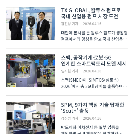
슈퍼드릴 등 자체 개발한 자동화 설비
TX GLOBAL, 왈루스 펌프로
라인업을 선보였다. 이번 전시에서
국내 산업용 펌프 시장 도전
회사가 주력으로 내세운 제품은 ‘JJ
CNC 연삭기’다. 장비에는 기..
김진성 기자
2026.04.16
대만에 본사를 둔 왈루스 펌프가 생활형
펌프에서의 명성을 안고 국내 산업용
펌프 시장에의 도전을 본격화 한다.
왈루스 펌프는 4월 13일부터 17일까지
스맥, 공작기계·로봇·5G
한국공작기계산업협회 주최로 일산
연계한 스마트팩토리 모델 제시
킨텍스에서 열리는 제21회
서울국제생산제조기술전(Se..
임지원 기자
2026.04.16
스맥(SMEC)이 ‘SIMTOS(심토스)
2026’에서 총 26대 장비를 출품하며
공작기계와 로보틱스, 통신 기술을
결합한 자율제조 솔루션을 공개했다.
SPM, 9가지 핵심 기술 탑재한
현장에는 복합가공기 ‘STX 2600’을
‘Scut+’ 출품
비롯해 CNC 선반과 머시닝센터(MCT)
등 지능형 공작기계 라인업..
김진성 기자
2026.04.16
반도체와 이차전지 등 일부 업종을
제외하면 국내 제조업은 장기화된