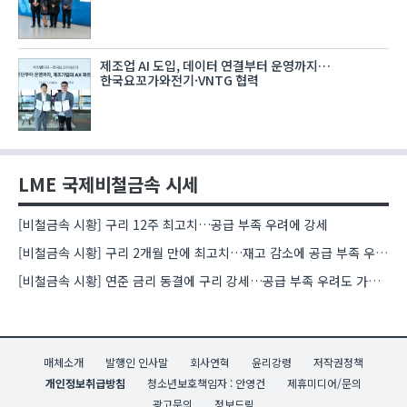
제조업 AI 도입, 데이터 연결부터 운영까지…
한국요꼬가와전기·VNTG 협력
LME 국제비철금속 시세
[비철금속 시황] 구리 12주 최고치…공급 부족 우려에 강세
[비철금속 시황] 구리 2개월 만에 최고치…재고 감소에 공급 부족 우려 확대
[비철금속 시황] 연준 금리 동결에 구리 강세…공급 부족 우려도 가격 지지
매체소개
발행인 인사말
회사연혁
윤리강령
저작권정책
개인정보취급방침
청소년보호책임자 : 안영건
제휴미디어/문의
광고문의
정보드림