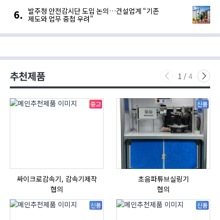
발주청 안전감시단 도입 논의…건설업계 “기존
제도와 업무 중첩 우려”
추천제품
1
/
4
중고
신품
싸이크로감속기, 감속기제작
초음파튜브실링기
협의
협의
신품
신품