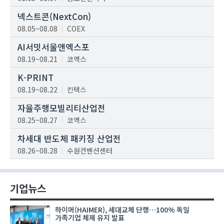
넥스트콘(NextCon)
08.05~08.08
COEX
AI서밋서울앤엑스포
08.19~08.21
코엑스
K-PRINT
08.19~08.22
킨텍스
자율주행모빌리티산업전
08.25~08.27
코엑스
차세대 반도체 패키징 산업전
08.26~08.28
수원컨벤션센터
기업뉴스
하이머(HAIMER), 세대교체 단행…100% 독일
가족기업 체제 유지 발표