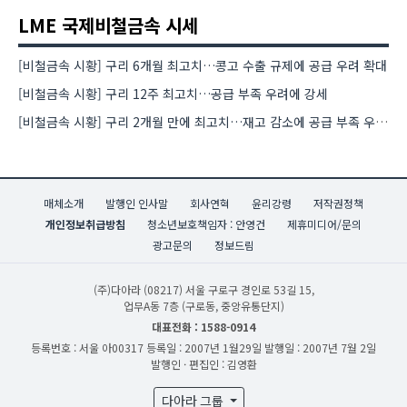
LME 국제비철금속 시세
[비철금속 시황] 구리 6개월 최고치…콩고 수출 규제에 공급 우려 확대
[비철금속 시황] 구리 12주 최고치…공급 부족 우려에 강세
[비철금속 시황] 구리 2개월 만에 최고치…재고 감소에 공급 부족 우려 확대
매체소개
발행인 인사말
회사연혁
윤리강령
저작권정책
개인정보취급방침
청소년보호책임자 : 안영건
제휴미디어/문의
광고문의
정보드림
(주)다아라
(08217) 서울 구로구 경인로 53길 15,
업무A동 7층 (구로동, 중앙유통단지)
대표전화 : 1588-0914
등록번호 : 서울 아00317
등록일 : 2007년 1월29일
발행일 : 2007년 7월 2일
발행인 · 편집인 : 김영환
다아라 그룹