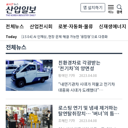
본문 바로가기
앱 설치하기
검색
메뉴
전체뉴스
산업전시회
로봇·자동화·물류
신재생에너지
Today
[15:04] AI 인재상, 현장 문제 해결 가능한 ‘융합형’으로 다층화
전체뉴스
친환경차로 각광받는
‘전기차’의 양면성
황예인 기자
2023.04.08
“내연기관차 시대가 저물고 전기차
대중화 시대가 도래했다”
‘서울모빌리티쇼 2023’에 참가한
기업들의 공통된 입장이다. 지난 31일
로스팅 연기 및 냄새 제거하는
일산 킨텍스에서 개최한 이번 전시회는
탈연탈취장치… ‘버너’의 틈새
다양한 전기차들을 구성해 미래
시장
모빌리티를 선도할 핵심 산업임을
조해진 기자
2023.04.08
입증..