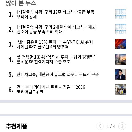
많이 본 뉴스
..
[비철금속 시황] 구리 12주 최고치…공급 부족
우려에 강세
[비철금속 시황] 구리 2개월 만에 최고치…재고
감소에 공급 부족 우려 확대
‘낸드 점유율 13% 돌파’… 中 YMTC, AI 슈퍼
사이클 타고 글로벌 4위 맹추격
美 전력망 1조 4천억 달러 투자…‘납기 경쟁력’
앞세운 韓 전력기자재 수출 호조
현대차그룹, 새만금에 글로벌 로봇 파운드리 구축
건설·인테리어 최신 트렌드 집결…‘2026
코리아빌드위크’
추천제품
1
/
4