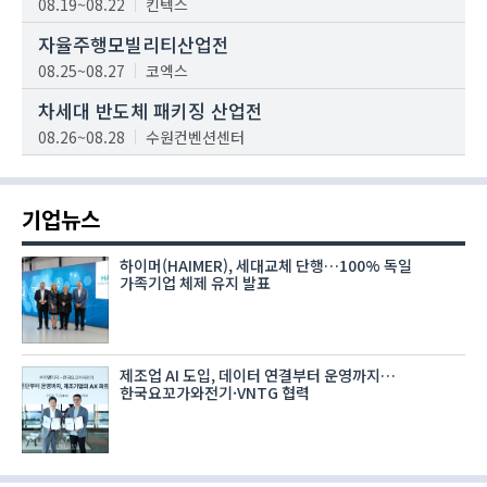
08.19~08.22
킨텍스
자율주행모빌리티산업전
08.25~08.27
코엑스
차세대 반도체 패키징 산업전
08.26~08.28
수원컨벤션센터
기업뉴스
하이머(HAIMER), 세대교체 단행…100% 독일
가족기업 체제 유지 발표
제조업 AI 도입, 데이터 연결부터 운영까지…
한국요꼬가와전기·VNTG 협력