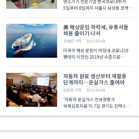
연소기기 전문기업 한국코로나㈜가
5일부터 8일까지 서울시 삼성동 코엑스
(COEX)에서 진행하는 ‘2023
서울커피엑스포(COFFEE EXPO
美 해상운임 하락세, 유통사들
SEOUL 2023)’에 참가해
비용 줄이기 나서
탈연탈취장치를 전시했다. 전시회에
소개한 탈연탈취장치는 커피 콩을 볶는
조해진 기자
2023.04.08
로스팅 과정에서 ..
미국의 해상 운임이 마침내 코로나19
팬데믹 이전인 2019년 수준으로
떨어졌다. 대한무역투자진흥공사
(KOTRA)의 뉴욕무역관은 최근 ‘미국
자동차 원료 생산부터 재활용
해상운임, 팬데믹 이전보다 낮은 수준’
단계까지…온실가스 줄여야
보고서에서, 물류 화물 예약 결제
플랫폼을 운영하는 프레이토스(..
김원정 기자
2023.04.08
‘자동차 온실가스 전과정평가
국제심포지움’이 7일 경기도 킨텍스1
전시장 212, 213호에서 환경부,
국립환경과학원(NIER) 주최,
한국자동차산업협회(KAMA) 주관으로
열렸다. 심포지움에서는 자동차
온실가스 전과정 평가 방법(LCA : Life