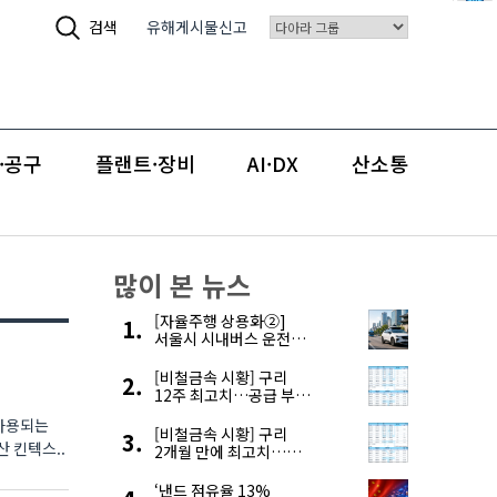
검색
유해게시물신고
·공구
플랜트·장비
AI·DX
산소통
많이 본 뉴스
[자율주행 상용화②]
서울시 시내버스 운전자
부족, 자율주행으로
해결한다
[비철금속 시황] 구리
12주 최고치…공급 부족
우려에 강세
 사용되는
[비철금속 시황] 구리
 킨텍스..
2개월 만에 최고치…
재고 감소에 공급 부족
우려 확대
‘낸드 점유율 13%