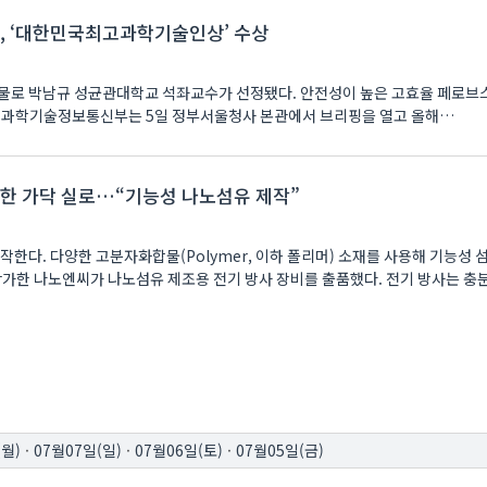
, ‘대한민국최고과학기술인상’ 수상
인물로 박남규 성균관대학교 석좌교수가 선정됐다. 안전성이 높은 고효율 페로
해
 한 가닥 실로…“기능성 나노섬유 제작”
작한다. 다양한 고분자화합물(Polymer, 이하 폴리머) 소재를 사용해 기능성 
024’에 참가한 나노엔씨가 나노섬유 제조용 전기 방사 장비를 출품했다. 전기 방사는 충분
(월)
·
07월07일(일)
·
07월06일(토)
·
07월05일(금)