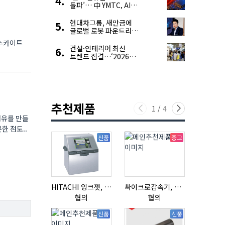
돌파’… 中 YMTC, AI
슈퍼 사이클 타고 글로벌
4위 맹추격
현대차그룹, 새만금에
글로벌 로봇 파운드리
구축
브스카이트
건설·인테리어 최신
트렌드 집결…‘2026
코리아빌드위크’
추천제품
1
/
4
섬유를 만들
한 점도..
신품
중고
HITACHI 잉크젯, RX2-BD160S
싸이크로감속기, 감속기제작
협의
협의
협의
신품
신품