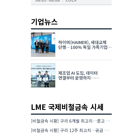
AI서밋서울앤엑스포
08.19~08.21
코엑스
기업뉴스
K-PRINT
08.19~08.22
킨텍스
하이머(HAIMER), 세대교체
자율주행모빌리티산업전
단행…100% 독일 가족기업
체제 유지 발표
08.25~08.27
코엑스
차세대 반도체 패키징 산업전
제조업 AI 도입, 데이터
08.26~08.28
수원컨벤션센터
연결부터 운영까지…
한국요꼬가와전기·VNTG 협력
LME 국제비철금속 시세
[비철금속 시황] 구리 6개월 최고치…콩고 수출 규제에 공급 우려 확대
[비철금속 시황] 구리 12주 최고치…공급 부족 우려에 강세