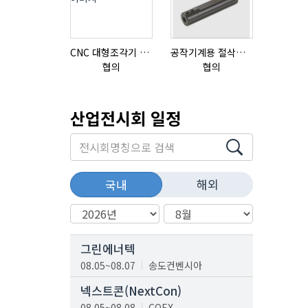
CNC 대형조각기 K-2040B
공작기계용 절삭공구, 슬리브(SLEEVE)
협의
협의
협의
산업전시회 일정
해외
국내
그린에너텍
08.05~08.07
송도컨벤시아
넥스트콘(NextCon)
08.05~08.08
COEX