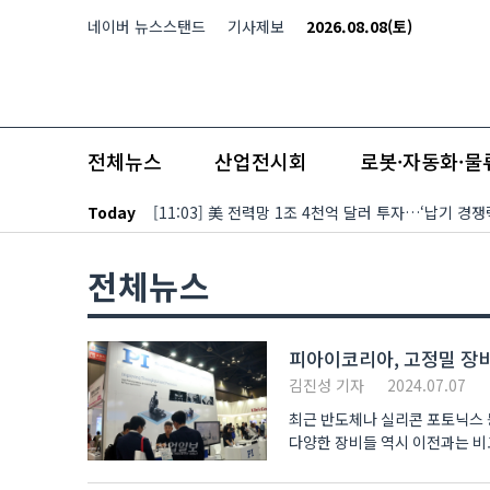
본문 바로가기
네이버 뉴스스탠드
기사제보
2026.08.08(토)
전체뉴스
산업전시회
로봇·자동화·물
Today
[11:03] 美 전력망 1조 4천억 달러 투자…‘납기 
전체뉴스
피아이코리아, 고정밀 장비
김진성 기자
2024.07.07
최근 반도체나 실리콘 포토닉스 
다양한 장비들 역시 이전과는 비교