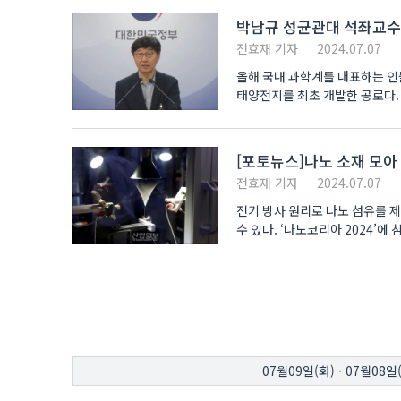
박남규 성균관대 석좌교수
전효재 기자
2024.07.07
올해 국내 과학계를 대표하는 
태양전지를 최초 개발한 공로다. 과학기술정보통신부는 5일 정부서울청사 본관에서 브리핑을 열고 올
‘대한민국최고과학기술인상..
[포토뉴스]나노 소재 모아
전효재 기자
2024.07.07
전기 방사 원리로 나노 섬유를 제
수 있다. ‘나노코리아 2
07월09일(화)
·
07월08일