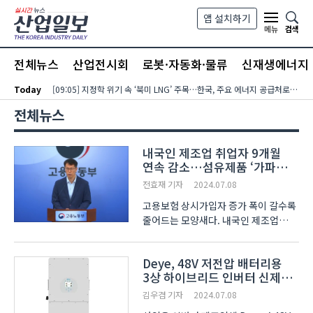
본문 바로가기
앱 설치하기
검색
메뉴
전체뉴스
산업전시회
로봇·자동화·물류
신재생에너지
Today
[09:05] 지정학 위기 속 ‘북미 LNG’ 주목…한국, 주요 에너지 공급처로 확보해야
전체뉴스
내국인 제조업 취업자 9개월
연속 감소…섬유제품 ‘가파른
내리막’
전효재 기자
2024.07.08
고용보험 상시가입자 증가 폭이 갈수록
줄어드는 모양새다. 내국인 제조업
취업자 수는 9개월 연속 감소했고, 특히
섬유제품 제조업의 취업자 감소가
Deye, 48V 저전압 배터리용
두드러졌다. 고용노동부(이하 고용부)
3상 하이브리드 인버터 신제품
가 8일 발표한 ‘6월 고용행정 통계로 본
출시
노동시장동향’에..
김우겸 기자
2024.07.08