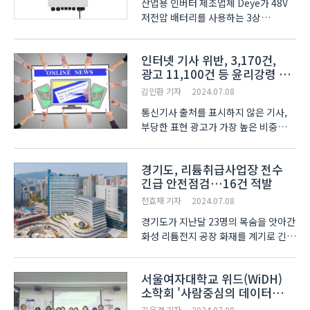
산업용 인버터 제조업체 Deye가 48V
저전압 배터리를 사용하는 3상
하이브리드 인버터 신제품 SUN
5/6/8/10/12K-SG 시리즈를
인터넷 기사 위반, 3,170건,
출시했다. 이 시리즈는 컴팩트한
광고 11,100건 등 윤리강령 및
디자인과 높은 전력 밀도를 특징으로
심의규정 위반
하며, 매끄러운 통합과 향상된 성능,
김인환 기자
2024.07.08
지속 가능성을 ..
통신기사 출처를 표시하지 않은 기사,
부당한 표현 광고가 가장 높은 비중
차지 기사 3대 위반조항이 60% 차지
(통신기사의 출처표시, 광고 목적의
경기도, 리튬취급사업장 전수
제한, 선정성의 지양 순) 광고 3대
긴급 안전점검…16건 적발
위반조항이 96% 차지 (부당한 표현,
광고와 기사의 구분, 오..
전효재 기자
2024.07.08
경기도가 지난달 23명의 목숨을 앗아간
화성 리튬전지 공장 화재를 계기로 긴급
안전 점검을 실시해 16건의 위반사항을
적발했다. 도는 지난달 27일부터 이달
서울여자대학교 위드(WiDH)
4일까지 도내 48개 리튬 취급업소 전수
소학회 '사람중심의 데이터
대상 안전 점검을 실시했다고 7일
분석의 도전'
밝혔다. ..
김우겸 기자
2024.07.08