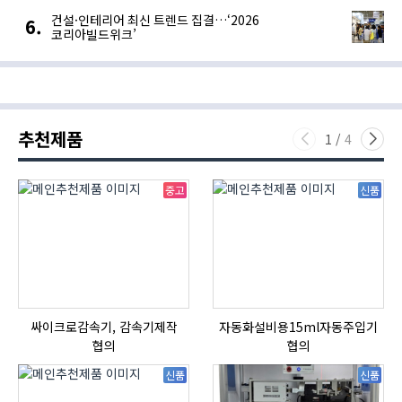
건설·인테리어 최신 트렌드 집결…‘2026
코리아빌드위크’
추천제품
1
/
4
중고
신품
싸이크로감속기, 감속기제작
자동화설비용15ml자동주입기
협의
협의
신품
신품