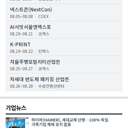
넥스트콘(NextCon)
08.05~08.08
COEX
AI서밋서울앤엑스포
08.19~08.21
코엑스
K-PRINT
08.19~08.22
킨텍스
자율주행모빌리티산업전
08.25~08.27
코엑스
차세대 반도체 패키징 산업전
08.26~08.28
수원컨벤션센터
기업뉴스
하이머(HAIMER), 세대교체 단행…100% 독일
가족기업 체제 유지 발표