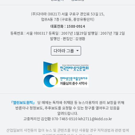
(주)다아라
(08217) 서울 구로구 경인로 53길 15,
업무A동 7층 (구로동, 중앙유통단지)
대표전화 : 1588-0914
등록번호 : 서울 아00317
등록일 : 2007년 1월29일
발행일 : 2007년 7월 2일
발행인 · 편집인 : 김영환
다아라 그룹
「열린보도원칙」
당 매체는 독자와 취재원 등 뉴스이용자의 권리 보장을 위해
반론이나 정정보도, 추후보도를 요청할 수 있는 창구를 열어두고 있음을
알려드립니다.
고충처리인 김인환 070-7465-0510 kih2711@kidd.co.kr
산업일보의 사전동의 없이 뉴스 및 콘텐츠를 무단 사용할 경우 저작권법과 관련 법에