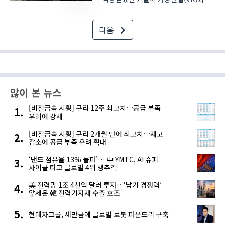
증강현실(AR)이었다. 단순한
이미지화를 넘어 가상의 공간이나
다음
이미지를 보여주거나, 현실의 시점과
IT기술로 만든 이미지를 제공하면서
이를 제조현장에 적용하고자 하는
노력..
많이 본 뉴스
[비철금속 시황] 구리 12주 최고치…공급 부족
우려에 강세
[비철금속 시황] 구리 2개월 만에 최고치…재고
감소에 공급 부족 우려 확대
‘낸드 점유율 13% 돌파’… 中 YMTC, AI 슈퍼
사이클 타고 글로벌 4위 맹추격
美 전력망 1조 4천억 달러 투자…‘납기 경쟁력’
앞세운 韓 전력기자재 수출 호조
현대차그룹, 새만금에 글로벌 로봇 파운드리 구축