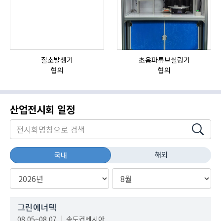
질소발생기
초음파튜브실링기
협의
협의
산업전시회 일정
해외
국내
그린에너텍
08.05~08.07
송도컨벤시아