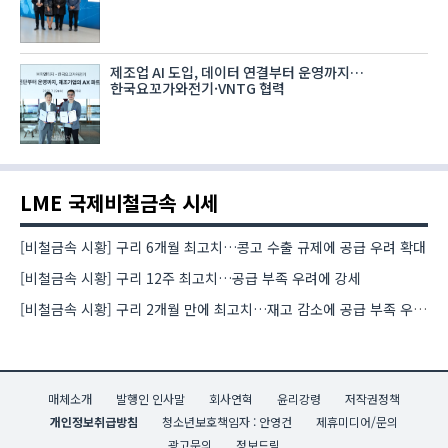
제조업 AI 도입, 데이터 연결부터 운영까지…
한국요꼬가와전기·VNTG 협력
LME 국제비철금속 시세
[비철금속 시황] 구리 6개월 최고치…콩고 수출 규제에 공급 우려 확대
[비철금속 시황] 구리 12주 최고치…공급 부족 우려에 강세
[비철금속 시황] 구리 2개월 만에 최고치…재고 감소에 공급 부족 우려 확대
매체소개
발행인 인사말
회사연혁
윤리강령
저작권정책
개인정보취급방침
청소년보호책임자 : 안영건
제휴미디어/문의
광고문의
정보드림