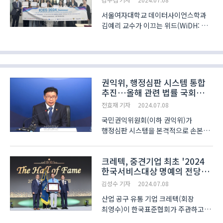
서울여자대학교 데이터사이언스학과
김예리 교수가 이끄는 위드(WiDH: We
make Insight through Data
for Human)는 2023년에 창립된
소학회로, 주요 목표는 사람을 위한
데이터 분석에 있다. 올해, 회원들은
춘계 (사)한국창업학회와 하계 (사)한..
권익위, 행정심판 시스템 통합
추진…올해 관련 법률 국회
제출
전효재 기자
2024.07.08
국민권익위원회(이하 권익위)가
행정심판 시스템을 본격적으로 손본다.
하나의 사이트에서 모든 분야의
행정심판을 청구할 수 있는 ‘원스톱
크레텍, 중견기업 최초 '2024
행정심판 시스템’을 내년 상반기
한국서비스대상 명예의 전당
구축하고, 66개 행정심판기관 통합도
헌정
추진한다. 유철환 권익위원장은 ..
김성수 기자
2024.07.08
산업 공구 유통 기업 크레텍(회장
최영수)이 한국표준협회가 주관하고
기획재정부, 산업통상자원부가