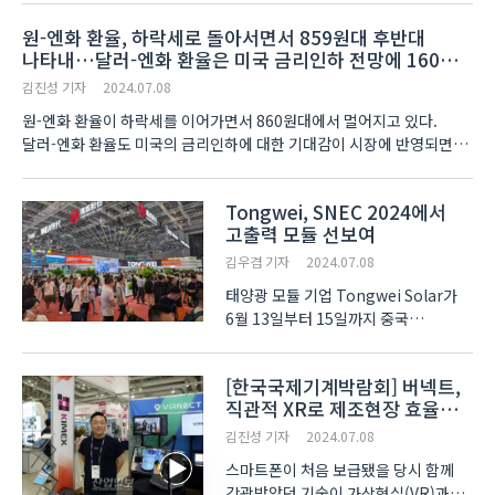
후원하는 ‘2024 한국 서비스 대상’에서
원-엔화 환율, 하락세로 돌아서면서 859원대 후반대
연속 4년 종합 대상, 통합으로는 6회
나타내…달러-엔화 환율은 미국 금리인하 전망에 160엔
수상을 기록하며 ‘명예의 전당’에
후반대 기록
헌정되는 쾌거를 이루었다. 이..
김진성 기자
2024.07.08
원-엔화 환율이 하락세를 이어가면서 860원대에서 멀어지고 있다.
달러-엔화 환율도 미국의 금리인하에 대한 기대감이 시장에 반영되면서
160엔 후반대를 나타내고 있다. 오전 11시 15분 현재 원-엔화 환율은
100엔 당 859.66원에 거래가 이..
Tongwei, SNEC 2024에서
고출력 모듈 선보여
김우겸 기자
2024.07.08
태양광 모듈 기업 Tongwei Solar가
6월 13일부터 15일까지 중국
상하이에서 열린 세계 최대 태양광 및
신재생 에너지 전시회인 ‘SNEC
[한국국제기계박람회] 버넥트,
2024’에서 최신 G12R/G12 시리즈를
직관적 XR로 제조현장 효율
공개했다. Tongwei Solar가 이번
높인다
전시회에서 선보인 G12 시리즈 THC-
김진성 기자
2024.07.08
1..
스마트폰이 처음 보급됐을 당시 함께
각광받았던 기술이 가상현실(VR)과