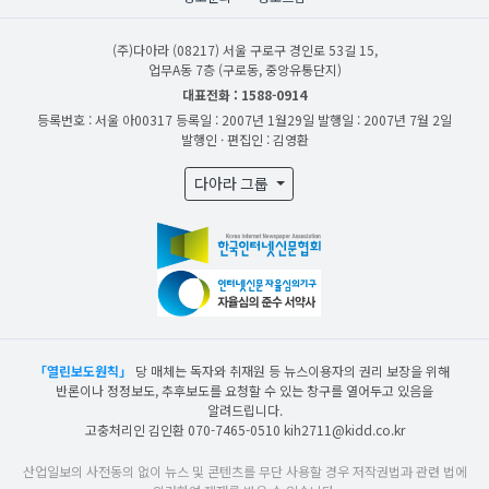
(주)다아라
(08217) 서울 구로구 경인로 53길 15,
업무A동 7층 (구로동, 중앙유통단지)
대표전화 : 1588-0914
등록번호 : 서울 아00317
등록일 : 2007년 1월29일
발행일 : 2007년 7월 2일
발행인 · 편집인 : 김영환
다아라 그룹
「열린보도원칙」
당 매체는 독자와 취재원 등 뉴스이용자의 권리 보장을 위해
반론이나 정정보도, 추후보도를 요청할 수 있는 창구를 열어두고 있음을
알려드립니다.
고충처리인 김인환 070-7465-0510 kih2711@kidd.co.kr
산업일보의 사전동의 없이 뉴스 및 콘텐츠를 무단 사용할 경우 저작권법과 관련 법에