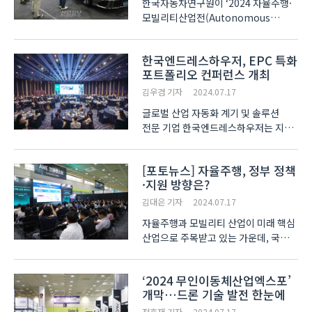
한국자동차연구원이 ‘2024 자율주행·
모빌리티산업전(Autonomous
driving·Mobility Expo 2024, AME
2024)’에서 자율주행 데이터를
한국엔드레스하우저, EPC 특화
수집하는 ‘ViLS’ 플랫폼을 선보였다.
포트폴리오 컨퍼런스 개최
연구용으로 구축된 이 플랫폼은
현대자동차의 ‘아이오닉6’ 차량에
김우겸 기자
2024.07.17
3개의 디..
글로벌 산업 자동화 계기 및 솔루션
전문 기업 한국엔드레스하우저는 지난
5일 서울 웨스틴 조선 호텔
그랜드볼룸에서 개최한 ‘EPC 특화
[포토뉴스] 자율주행, 정부 정책
포트폴리오 컨퍼런스 2024’를
·지원 방향은?
성공적으로 마무리했다고 17일 밝혔다.
한국엔드레스하우저 이재현 세일즈
김대은 기자
2024.07.17
디..
자율주행과 모빌리티 산업이 미래 핵심
산업으로 주목받고 있는 가운데, 국내와
산업 동향과 전망을 공유하는 자리가
마련됐다. ‘2024 자율주행·
‘2024 무인이동체산업엑스포’
모빌리티산업전(Autonomous
개막…드론 기술 발전 한눈에
driving·Mobility Expo 2024, AME
2024)’의 부대행사로 ‘자율..
전효재 기자
2024.07.17