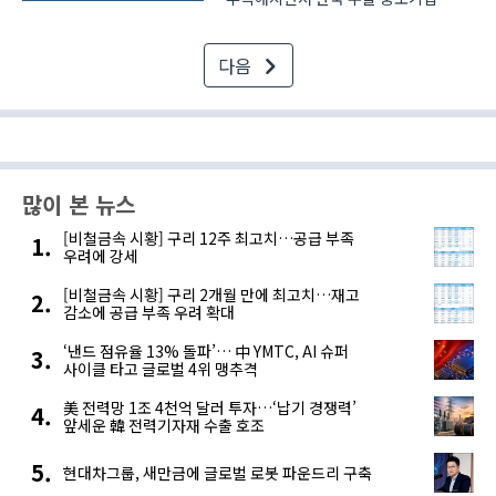
대다수가 경영 애로를 겪고 있지만,
이들은 물류 관련 정부의 지원책을
다음
‘몰라서’ 이용하지 못하고 있는 것으로
나타났다. 중소기업중앙회(이하
중기중앙회)는 수출 중소기업 3..
많이 본 뉴스
[비철금속 시황] 구리 12주 최고치…공급 부족
우려에 강세
[비철금속 시황] 구리 2개월 만에 최고치…재고
감소에 공급 부족 우려 확대
‘낸드 점유율 13% 돌파’… 中 YMTC, AI 슈퍼
사이클 타고 글로벌 4위 맹추격
美 전력망 1조 4천억 달러 투자…‘납기 경쟁력’
앞세운 韓 전력기자재 수출 호조
현대차그룹, 새만금에 글로벌 로봇 파운드리 구축