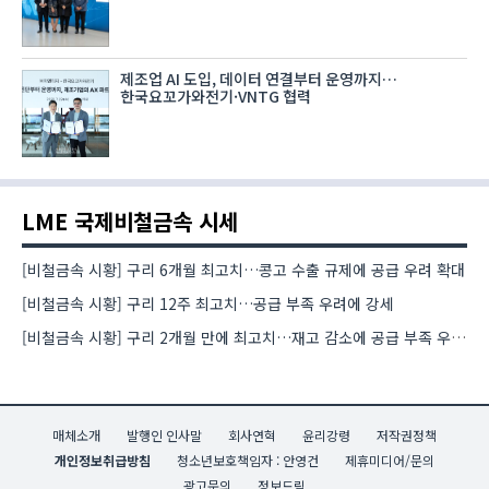
제조업 AI 도입, 데이터 연결부터 운영까지…
한국요꼬가와전기·VNTG 협력
LME 국제비철금속 시세
[비철금속 시황] 구리 6개월 최고치…콩고 수출 규제에 공급 우려 확대
[비철금속 시황] 구리 12주 최고치…공급 부족 우려에 강세
[비철금속 시황] 구리 2개월 만에 최고치…재고 감소에 공급 부족 우려 확대
매체소개
발행인 인사말
회사연혁
윤리강령
저작권정책
개인정보취급방침
청소년보호책임자 : 안영건
제휴미디어/문의
광고문의
정보드림