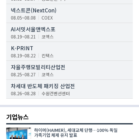
넥스트콘(NextCon)
08.05~08.08
COEX
AI서밋서울앤엑스포
08.19~08.21
코엑스
K-PRINT
08.19~08.22
킨텍스
자율주행모빌리티산업전
08.25~08.27
코엑스
차세대 반도체 패키징 산업전
08.26~08.28
수원컨벤션센터
기업뉴스
하이머(HAIMER), 세대교체 단행…100% 독일
가족기업 체제 유지 발표