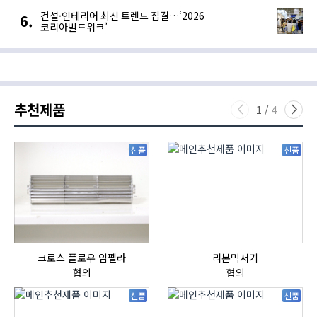
건설·인테리어 최신 트렌드 집결…‘2026
코리아빌드위크’
추천제품
1
/
4
신품
신품
크로스 플로우 임펠라
리본믹서기
협의
협의
신품
신품