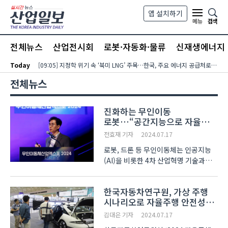
본문 바로가기
앱 설치하기
검색
메뉴
전체뉴스
산업전시회
로봇·자동화·물류
신재생에너지
Today
[09:05] 지정학 위기 속 ‘북미 LNG’ 주목…한국, 주요 에너지 공급처로 확보해야
전체뉴스
진화하는 무인이동
로봇…“공간지능으로 자율성
부여”
전효재 기자
2024.07.17
로봇, 드론 등 무인이동체는 인공지능
(AI)을 비롯한 4차 산업혁명 기술과
함께 발전하고 있다. 특히 로봇에게
커다란 난관인 ‘걷기’는 AI의 결합으로
한국자동차연구원, 가상 주행
새로운 돌파구를 찾았다. 카메라·
시나리오로 자율주행 안전성
라이다 등 시각적 센서 없이 내부 관성
평가
센서와 관절 정보만으..
김대은 기자
2024.07.17