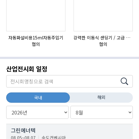
자동화설비용15ml자동주입기
강력한 이동식 샌딩기 / 고급 이태리 IBIX샌드블라스터
협의
협의
산업전시회 일정
해외
국내
그린에너텍
08.05~08.07
송도컨벤시아