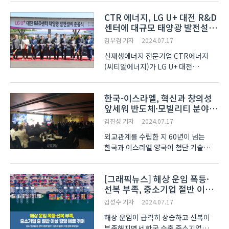
871.33원에 거래가 이뤄지고 있..
CTR 에너지, LG U+ 대전 R&D
센터에 대규모 태양광 발전설비
준공
김우겸 기자
2024.07.17
신재생에너지 전문기업 CTR에너지
(씨티알에너지)가 LG U+ 대전
R&D센터에 1.044MW 태양광
발전설비를 준공했다고 밝혔다. LG
한국-이스라엘, 혁신과 창의성
U+는 지난 6월 28일 황현식 대표와
앞세워 반도체·모빌리티 분야
주요 경영진이 참석한 가운데 대전
경계 확장한다
R&D센터에서 준공식을 열고 태양광
김진성 기자
2024.07.17
발전설비를 가..
외교관계를 수립한 지 60년이 넘는
한국과 이스라엘 양국이 첨단 기술
분야에서 협력의 영역을 넓혀 나갈 것을
다짐하는 자리가 마련됐다.
[그래픽뉴스] 해상 운임 폭등·
산업통상자원부(이하 산업부)가
선복 부족, 중소기업 절반 이상
주최하고 한국-
경영 애로 겪어
이스라엘산업연구개발재단이 주관한
김성수 기자
2024.07.17
'2024 한국-이스라엘 이..
해상 운임이 급격히 상승하고 선복이
부족해지면서 한국 수출 중소기업