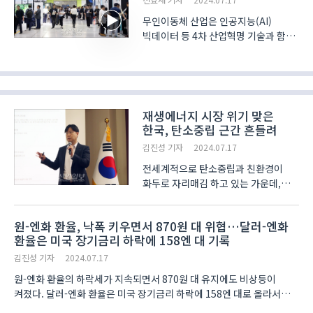
무인이동체 산업은 인공지능(AI)
빅데이터 등 4차 산업혁명 기술과 함께
발전하고 있다. 미래 산업을 이끌
무인이동체 연구 성과를 한 자리에서
살펴볼 수 있는 행사가 마련됐다. ‘2024
무인이동체산업엑스포(Unmanned
World Congre..
재생에너지 시장 위기 맞은
한국, 탄소중립 근간 흔들려
김진성 기자
2024.07.17
전세계적으로 탄소중립과 친환경이
화두로 자리매김 하고 있는 가운데,
우리나라는 탄소중립의 근간이 돼야
하는 재생에너지 시장이 맞은 위기부터
원-엔화 환율, 낙폭 키우면서 870원 대 위협…달러-엔화
해소해야 한다는 주장이 제기됐다.
환율은 미국 장기금리 하락에 158엔 대 기록
유진투자증권의 한병화 리서치센터
이사는 17일 더불어민주당 박지..
김진성 기자
2024.07.17
원-엔화 환율의 하락세가 지속되면서 870원 대 유지에도 비상등이
켜졌다. 달러-엔화 환율은 미국 장기금리 하락에 158엔 대로 올라서는
모습을 보이고 있다. 오후 12시 21분 현재 원-엔화 환율은 100엔 당