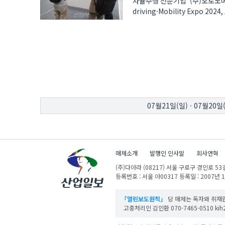
자율주행 전문기업 ‘(주)오토노머
driving·Mobility Expo 2024, 
자율주행차는 2가지다. ‘M..
07월21일(일)
·
07월20일
매체소개
발행인 인사말
회사연혁
(주)다아라
(08217) 서울 구로구 경인로 53길
등록번호 : 서울 아00317
등록일 : 2007년 
「열린보도원칙」
당 매체는 독자와 취재원
고충처리인 김인환 070-7465-0510 kih27