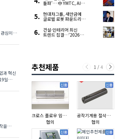
돌파’… 中 YMTC, AI
슈퍼 사이클 타고 글로벌
4위 맹추격
현대차그룹, 새만금에
글로벌 로봇 파운드리
구축
건설·인테리어 최신
 관심이
트렌드 집결…‘2026
코리아빌드위크’
추천제품
1
/
4
업과 혁신
신품
신품
크로스 플로우 임펠라
공작기계용 절삭공구, 슬리브(SLEEVE)
협의
협의
협의
조작을
신품
신품