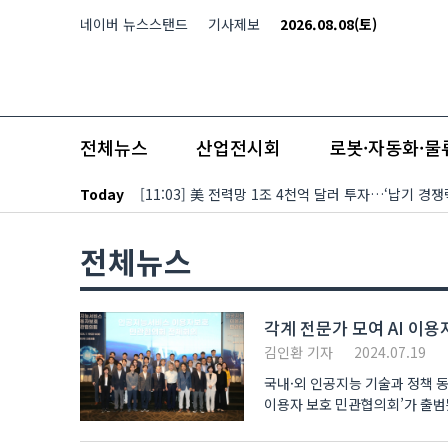
본문 바로가기
네이버 뉴스스탠드
기사제보
2026.08.08(토)
전체뉴스
산업전시회
로봇·자동화·물
Today
[11:03] 美 전력망 1조 4천억 달러 투자…‘납기 
전체뉴스
각계 전문가 모여 AI 이용
김인환 기자
2024.07.19
국내·외 인공지능 기술과 정책 
이용자 보호 민관협의회’가 출범됐다. 방송통신위원회(이하 방통위)와 정보통신정책연구원은 ‘인공
보호 ..