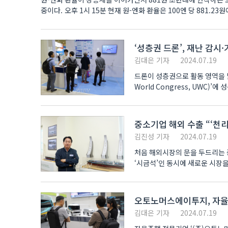
중이다. 오후 1시 15분 현재 원-엔화 환율은 100엔 당 881.23원
‘성층권 드론’, 재난 감시
김대은 기자
2024.07.19
드론이 성층권으로 활동 영역을 넓힌다. 삼성동 코엑스(COEX)에서 열린 ‘2024 무인이동체산
World Congress, UWC)’에 성층권 태양광 드론이 
‘상시 재난 감시용 ..
중소기업 해외 수출 “‘천
김진성 기자
2024.07.19
처음 해외시장의 문을 두드리는 
‘시금석’인 동시에 새로운 시장을
오토노머스에이투지, 자율주
김대은 기자
2024.07.19