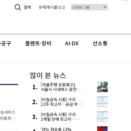
검색
유해게시물신고
·공구
플랜트·장비
AI·DX
산소통
많이 본 뉴스
[자율주행 상용화②]
서울시 시내버스 운전자
부족, 자율주행으로
해결한다
[비철금속 시황] 구리
12주 최고치…공급 부족
우려에 강세
공지능서비스
[비철금속 시황] 구리
2개월 만에 최고치…
재고 감소에 공급 부족
우려 확대
‘낸드 점유율 13%