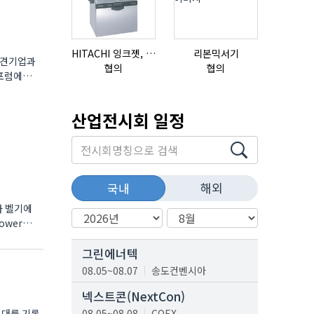
HITACHI 잉크젯, RX2-BD160S
리본믹서기
중견기업과
협의
협의
협의
산업전시회 일정
해외
국내
가 벨기에
ower
그린에너텍
08.05~08.07
송도컨벤시아
넥스트콘(NextCon)
 대를 기록
08.05~08.08
COEX