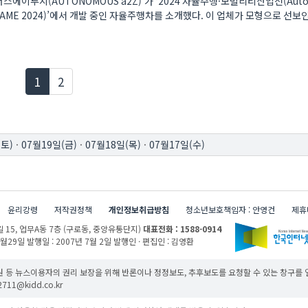
스에이투지(AUTONOMOUS a2Z)’가 ‘2024 자율주행·모빌리티산업전(Auto
AME 2024)’에서 개발 중인 자율주행차를 소개했다. 이 업체가 모형으로 선보인
현재페이지
1
2
(토)
·
07월19일(금)
·
07월18일(목)
·
07월17일(수)
윤리강령
저작권정책
개인정보취급방침
청소년보호책임자 : 안영건
제휴
 15,
업무A동 7층 (구로동, 중앙유통단지)
대표전화 : 1588-0914
1월29일
발행일 : 2007년 7월 2일
발행인 · 편집인 : 김영환
 등 뉴스이용자의 권리 보장을 위해 반론이나 정정보도, 추후보도를 요청할 수 있는 창구를
11@kidd.co.kr