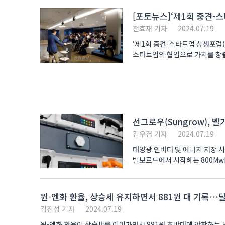
[포토뉴스]‘제1회 중견-
전효재 기자
2024.07.19
‘제1회 중견-스타트업 상생포럼
스타트업의 협업으로 가치를 창출
참석..
선그로우(Sungrow), 
김우겸 기자
2024.07.19
태양광 인버터 및 에너지 저장 시
빌보르드에서 시작하는 800Mwh
Titan..
원-엔화 환율, 상승세 유지하면서 881원 대 기록…달
김진성 기자
2024.07.19
원-엔화 환율이 상승세를 이어가면서 881원 초반대에 안착하는 모