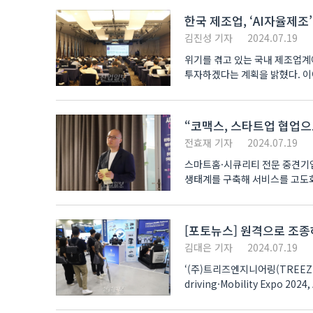
한국 제조업, ‘AI자율제조
김진성 기자
2024.07.19
위기를 겪고 있는 국내 제조업계
투자하겠다는 계획을 밝혔다. 이
집중된다. ..
“코맥스, 스타트업 협업으
전효재 기자
2024.07.19
스마트홈·시큐리티 전문 중견기업
생태계를 구축해 서비스를 고도화하고, 글로벌
코엑스..
[포토뉴스] 원격으로 조종
김대은 기자
2024.07.19
‘(주)트리즈엔지니어링(TREEZE
driving·Mobility Exp
선보여 시선을 끌었다