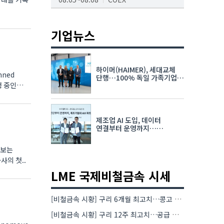
AI서밋서울앤엑스포
08.19~08.21
코엑스
기업뉴스
K-PRINT
08.19~08.22
킨텍스
하이머(HAIMER), 세대교체
자율주행모빌리티산업전
단행…100% 독일 가족기업
체제 유지 발표
08.25~08.27
코엑스
차세대 반도체 패키징 산업전
제조업 AI 도입, 데이터
08.26~08.28
수원컨벤션센터
연결부터 운영까지…
한국요꼬가와전기·VNTG 협력
펴보는
사의 첫..
LME 국제비철금속 시세
[비철금속 시황] 구리 6개월 최고치…콩고 수출 규제에 공급 우려 확대
[비철금속 시황] 구리 12주 최고치…공급 부족 우려에 강세