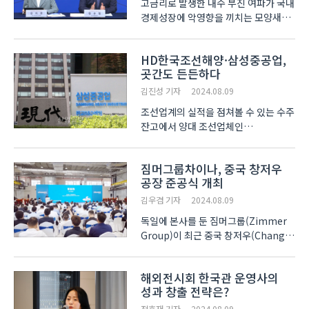
고금리로 발생한 내수 부진 여파가 국내
경제성장에 악영향을 끼치는 모양새다.
한국개발연구원(KDI)이 올해
경제성장률 추정치를 하향 조정했다.
HD한국조선해양·삼성중공업,
KDI는 8일 ‘8월 수정 경제전망’을
곳간도 든든하다
발표하며 올해 국내 경제성장률
추정치를 5월 전망치였던 2.6..
김진성 기자
2024.08.09
조선업계의 실적을 점쳐볼 수 있는 수주
잔고에서 양대 조선업체인
한국조선해양그룹과 삼성중공업이
모두 곳간을 든든하게 채우고 있는
짐머그룹차이나, 중국 창저우
것으로 확인됐다. 그러나 한화오션의
공장 준공식 개최
경우 전년에 비해 소폭 하락한 상황으로
보인다. 하나증권의 ‘실적 성장..
김우겸 기자
2024.08.09
독일에 본사를 둔 짐머그룹(Zimmer
Group)이 최근 중국 창저우(Chang
Zhou)에서 짐머그룹차이나 공장의
준공식을 개최하면서 중국 시장에서의
해외전시회 한국관 운영사의
새로운 출발과 도약을 알렸다.
성과 창출 전략은?
짐머그룹차이나는 지난해 3월 1천만
달러를 투자해 총 부지면적 2만6..
전효재 기자
2024.08.09