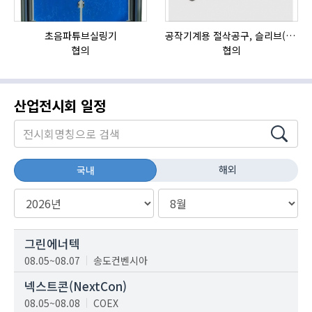
초음파튜브실링기
공작기계용 절삭공구, 슬리브(SLEEVE)
HI
협의
협의
산업전시회 일정
해외
국내
그린에너텍
08.05~08.07
송도컨벤시아
넥스트콘(NextCon)
08.05~08.08
COEX