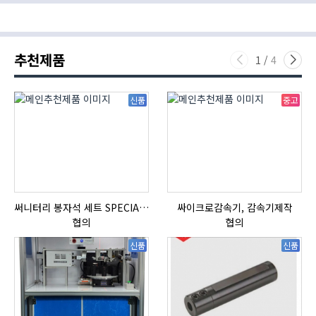
추천제품
1
/
4
신품
중고
써니터리 봉자석 세트 SPECIAL , 봉자석 , 자석봉 , 호퍼용자석 , 전자석
싸이크로감속기, 감속기제작
협의
협의
신품
신품