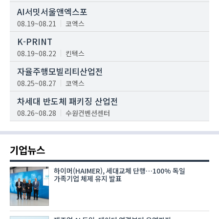
AI서밋서울앤엑스포
08.19~08.21
코엑스
K-PRINT
08.19~08.22
킨텍스
자율주행모빌리티산업전
08.25~08.27
코엑스
차세대 반도체 패키징 산업전
08.26~08.28
수원컨벤션센터
기업뉴스
하이머(HAIMER), 세대교체 단행…100% 독일
가족기업 체제 유지 발표