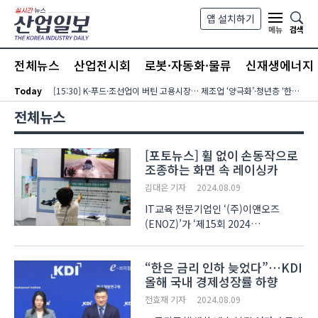
본문 바로가기
앱 설치하기
검색
메뉴
전체뉴스
산업전시회
로봇·자동화·물류
신재생에너지
Today
[15:30] K-푸드·조선업이 버틴 고용시장… 제조업 ‘양극화’·청년층 ‘한파’ 지속
전체뉴스
[포토뉴스] 휠 없이 손동작으로
조종하는 화면 속 레이싱카
김대은 기자
2024.08.09
IT교육 전문기업인 ‘(주)이앤오즈
(ENOZ)’가 ‘제15회 2024
에듀플러스위크 미래교육박람회(이하
에듀플러스위크)’에서 교육용으로
“한은 금리 인하 늦었다”…KDI
개발한 다양한 XR 콘텐츠를 출품했다.
올해 국내 경제성장률 하향
이 업체의 부스는 AI(인공지능)와
카메라가 손동작을 실시간으로
전효재 기자
2024.08.09
인식하..