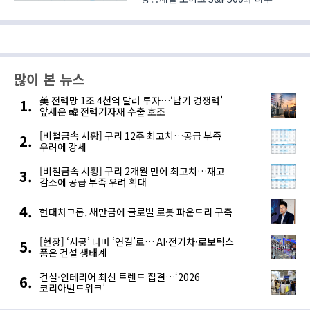
지수도 1.5% 넘나드는 오름세를
보이면서 강세 출발했다. 신규 실업수당
청구건수가 예상치를 하회하면서
시장에 경기 침체에 대한 안도감을
주었기 때문인 것으로 풀이 된다.
많이 본 뉴스
양호한 고..
美 전력망 1조 4천억 달러 투자…‘납기 경쟁력’
앞세운 韓 전력기자재 수출 호조
[비철금속 시황] 구리 12주 최고치…공급 부족
우려에 강세
[비철금속 시황] 구리 2개월 만에 최고치…재고
감소에 공급 부족 우려 확대
현대차그룹, 새만금에 글로벌 로봇 파운드리 구축
[현장] ‘시공’ 너머 ‘연결’로… AI·전기차·로보틱스
품은 건설 생태계
건설·인테리어 최신 트렌드 집결…‘2026
코리아빌드위크’