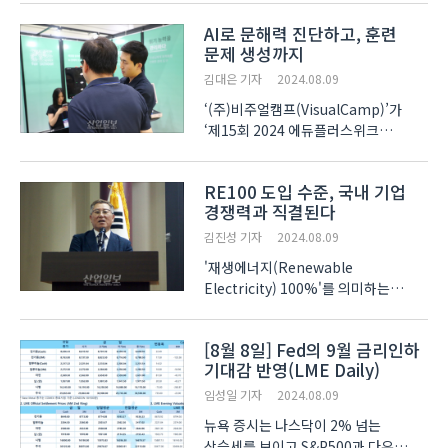
기후산업국제박람회 무탄소에너지관 -
AI로 문해력 진단하고, 훈련
탄소중립존(이하 탄소중립 EXPO)'의
문제 생성까지
부대행사로 ‘글로벌 탄소중립 기술
컨퍼런스’와 ‘탄소중립 세..
김대은 기자
2024.08.09
‘(주)비주얼캠프(VisualCamp)’가
‘제15회 2024 에듀플러스위크
미래교육박람회(이하
에듀플러스위크)’에서 읽기 습관을
RE100 도입 수준, 국내 기업
진단하고 문해력을 향상할 수 있는
경쟁력과 직결된다
솔루션을 선보였다. 2014년에 설립된
비주얼캠프는 원천기술로 스마트폰을
김진성 기자
2024.08.09
비롯한 모바일 ..
'재생에너지(Renewable
Electricity) 100%'를 의미하는
RE100을 수출길을 막는 방해 요소가
아니라 새로운 기회로 인식해야 한다는
[8월 8일] Fed의 9월 금리인하
주장이 전국 교수들의 입을 통해
기대감 반영(LME Daily)
제기됐다. 전국 147명의 교수들이
참여하고 있는
임성일 기자
2024.08.09
‘RE100대학교수협의회’는 8일 국..
뉴욕 증시는 나스닥이 2% 넘는
상승세를 보이고 S&P500과 다우