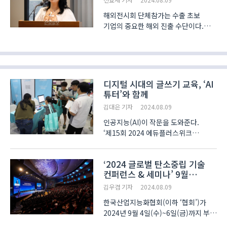
해외전시회 단체참가는 수출 초보
기업의 중요한 해외 진출 수단이다.
참가 비용의 약 70%를 지원받아 비용
부담을 줄이고, 마케팅 역량이 부족한
중소기업도 단체관 운영사가 제공하는
마케팅 서비스를 이용해 비교적 쉽게
비즈니스 성과를 창출할..
디지털 시대의 글쓰기 교육, ‘AI
튜터’와 함께
김대은 기자
2024.08.09
인공지능(AI)이 작문을 도와준다.
‘제15회 2024 에듀플러스위크
미래교육박람회(이하
에듀플러스위크)’에 참가한 ‘(주)팀플백
‘2024 글로벌 탄소중립 기술
(TEAMPL100)’이 AI 작문 교육 플랫폼
컨퍼런스 & 세미나’ 9월
‘자작자작’을 선보였다. 이 플랫폼은
4일부터 사흘간 BEXCO에서
학생들의 작문 학습을 위한 교사들의 ..
김우겸 기자
2024.08.09
열려
한국산업지능화협회(이하 ‘협회’)가
2024년 9월 4일(수)~6일(금)까지 부산
벡스코 제1전시장에서 '2024