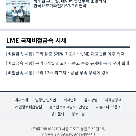
제조업 AI 도입, 데이터 연결부터 운영까지…
한국요꼬가와전기·VNTG 협력
LME 국제비철금속 시세
[비철금속 시황] 구리 장중 6개월 최고치…LME 재고 1월 이후 최저
[비철금속 시황] 구리 6개월 최고치…콩고 수출 규제에 공급 우려 확대
[비철금속 시황] 구리 12주 최고치…공급 부족 우려에 강세
매체소개
발행인 인사말
회사연혁
윤리강령
저작권정책
개인정보취급방침
청소년보호책임자 : 안영건
제휴미디어/문의
광고문의
정보드림
(주)다아라
(08217) 서울 구로구 경인로 53길 15,
업무A동 7층 (구로동, 중앙유통단지)