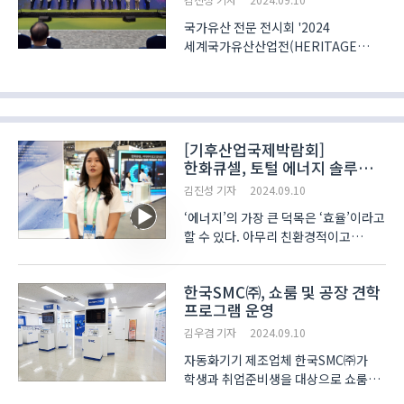
개발에 집중해왔으며,..
국가유산 전문 전시회 '2024
세계국가유산산업전(HERITAGE
KOREA)'이 10일 경주화백컨벤션센터
(HICO, 이하 하이코)에서 개막했다.
국가유산청과 경상북도, 경주시가
주최하고 국립문화유산연구원과
하이코가 공동으로 주관하는 2024
[기후산업국제박람회]
세계국가유산산업전은..
한화큐셀, 토털 에너지 솔루션
공급자로 자리매김
김진성 기자
2024.09.10
‘에너지’의 가장 큰 덕목은 ‘효율’이라고
할 수 있다. 아무리 친환경적이고
가격이 저렴하더라도 효율이 낮다면
에너지원으로 사용되기는 어렵다. 9월
한국SMC㈜, 쇼룸 및 공장 견학
4일부터 6일까지 산업부와 부산광역시,
프로그램 운영
대한상의 등 정부 및 민간단체 13곳이
공동 주..
김우겸 기자
2024.09.10
자동화기기 제조업체 한국SMC㈜가
학생과 취업준비생을 대상으로 쇼룸과
공장 견학 프로그램을 운영하고 있다.