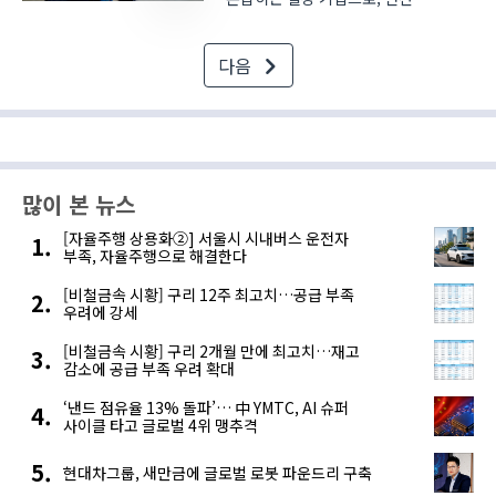
3천700만 톤가량의 철강을 생산하고
있다. 하지만, 철강을 생산하는
다음
과정에서 발생하는 이산화탄소로 인해
대표적인 ‘굴뚝산업 기업’으로
바라보는 시선에서 자유로울 수 없다.
그러나 ..
많이 본 뉴스
[자율주행 상용화②] 서울시 시내버스 운전자
부족, 자율주행으로 해결한다
[비철금속 시황] 구리 12주 최고치…공급 부족
우려에 강세
[비철금속 시황] 구리 2개월 만에 최고치…재고
감소에 공급 부족 우려 확대
‘낸드 점유율 13% 돌파’… 中 YMTC, AI 슈퍼
사이클 타고 글로벌 4위 맹추격
현대차그룹, 새만금에 글로벌 로봇 파운드리 구축