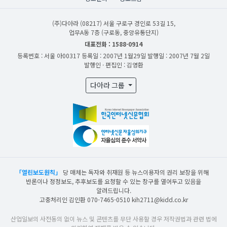
(주)다아라
(08217) 서울 구로구 경인로 53길 15,
업무A동 7층 (구로동, 중앙유통단지)
대표전화 : 1588-0914
등록번호 : 서울 아00317
등록일 : 2007년 1월29일
발행일 : 2007년 7월 2일
발행인 · 편집인 : 김영환
다아라 그룹
「열린보도원칙」
당 매체는 독자와 취재원 등 뉴스이용자의 권리 보장을 위해
반론이나 정정보도, 추후보도를 요청할 수 있는 창구를 열어두고 있음을
알려드립니다.
고충처리인 김인환 070-7465-0510 kih2711@kidd.co.kr
산업일보의 사전동의 없이 뉴스 및 콘텐츠를 무단 사용할 경우 저작권법과 관련 법에