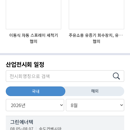
이동식 자동 스프레이 세척기
주유소용 유증기 회수장치, 유증기 회수장치, 방폭형, 방폭형 유증기 회수장치
HI
협의
협의
산업전시회 일정
해외
국내
그린에너텍
08.05~08.07
송도컨벤시아