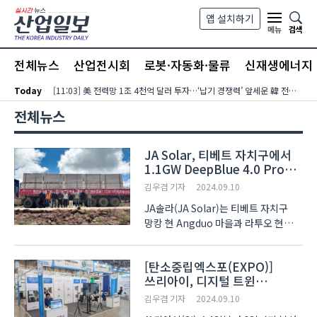
본문 바로가기
앱 설치하기
검색
메뉴
전체뉴스
산업전시회
로봇·자동화·물류
신재생에너지
Today
[11:03] 美 전력망 1조 4천억 달러 투자…‘납기 경쟁력’ 앞세운 韓 전력기자재 수출 호조
전체뉴스
JA Solar, 티베트 자치구에서
1.1GW DeepBlue 4.0 Pro
태양광 모듈 공급
김우겸 기자
2024.09.10
JA솔라(JA Solar)는 티베트 자치구
망캉 현 Angduo 마을과 라투오 현
Gongjue 마을의 축산(animal
husbandry) 및 태양광 복합
[탄소중립엑스포(EXPO)]
프로젝트에 총 1.1GW 규모의 n형
쓰리아이, 디지털 트윈
DeepBlue 4.0 Pro 모듈을 공급했다고
'Beamo'로 탄소중립 앞당긴다
밝혔다. 이 프로젝트들은 높은 고도와
김우겸 기자
2024.09.10
외딴 위치..