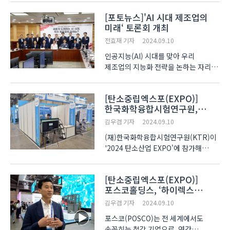
이 프로그램을 통해 참여자들은
[포토뉴스]'AI 시대 제조업의
자동화기기 제조업의 실무 현장을 직접
미래‘ 토론회 개최
경험할 수 있다. 견학은 대전에 위치한
한국SMC 공장과 쇼룸에..
전효재 기자
2024.09.10
인공지능(AI) 시대를 맞아 우리
제조업의 지능화 전략을 논하는 자리가
마련됐다. ‘새롭게 도래하는 AI 시대,
우리 제조업의 미래는?’ 토론회가 10일
[탄소중립엑스포(EXPO)]
국회의원회관에서 진행됐다. 학계·
한국화학융합시험연구원,
산업계 전문가, 정부 인사가 모여 ▲
친환경 인증 기술로 탄소중립
제조업과 인공지능의 융합을..
김우겸 기자
2024.09.10
앞장
(재)한국화학융합시험연구원(KTR)이
'2024 탄소산업 EXPO'에 참가해
혁신적인 화학 및 융합 기술을
선보였다. 1969년에 설립된 KTR은
[탄소중립엑스포(EXPO)]
국내외 화학 및 산업 융합 분야에서
포스코홀딩스, ‘하이렉스
다양한 시험·인증 서비스를 제공하는
(HyREX)' 기술 앞세워
대표적인 시험 연구 기관이다. 기후변..
김우겸 기자
2024.09.10
탄소중립 선도
포스코(POSCO)는 전 세계에서도
손꼽히는 철강 기업으로, 연간