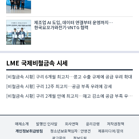
제조업 AI 도입, 데이터 연결부터 운영까지…
한국요꼬가와전기·VNTG 협력
LME 국제비철금속 시세
[비철금속 시황] 구리 6개월 최고치…콩고 수출 규제에 공급 우려 확대
[비철금속 시황] 구리 12주 최고치…공급 부족 우려에 강세
[비철금속 시황] 구리 2개월 만에 최고치…재고 감소에 공급 부족 우려 확대
매체소개
발행인 인사말
회사연혁
윤리강령
저작권정책
개인정보취급방침
청소년보호책임자 : 안영건
제휴미디어/문의
광고문의
정보드림