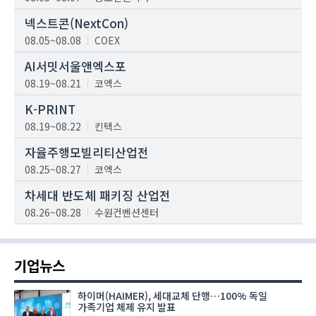
넥스트콘(NextCon)
08.05~08.08
COEX
AI서밋서울앤엑스포
08.19~08.21
코엑스
K-PRINT
08.19~08.22
킨텍스
자율주행모빌리티산업전
08.25~08.27
코엑스
차세대 반도체 패키징 산업전
08.26~08.28
수원컨벤션센터
기업뉴스
하이머(HAIMER), 세대교체 단행…100% 독일
가족기업 체제 유지 발표