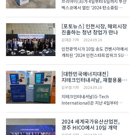
쓰리아이(3i)가 4일부터 6일까지 부산
벡스코에서 열린 ‘2024 탄소중립
EXPO’에서 혁신적인 디지털 트윈
솔루션 ‘Beamo’를 선보였다. 360°
[포토뉴스] 인천시장, 해외시장
사진 기반의 Beamo는 현장 방문을
진출하는 청년 창업가 만나
줄여 탄소 배출량을 16%까지
감소시키는 솔루션으로, 산업 현장의..
김대은 기자
2024.09.10
인천광역시가 10일 송도 컨벤시아에서
개최된 ‘2024 인천스타트업위크 SURF
(ISW SURF 2024)’ 현장에서 ‘청년
해외진출기지 지원사업’(청진기 사업)
[대한민국에너지대전]
에 참여 중인 청년 창업가들과 간담회를
지테크인터내셔날, 재활용품
열었다. 청진기 사업은 인천시가
무인회수기 공개
지난해부터 추진 중인 ..
김우겸 기자
2024.09.10
지테크인터내셔날(G-Tech
International)은 지난 4일부터
6일까지 부산 벡스코에서 열린 2024
대한민국 에너지대전에 참가해
2024 세계국가유산산업전,
재활용품 무인회수기를 소개했다.
경주 HICO에서 10일 개막
지테크인터내셔날은 설립 초기부터
정밀 계량 기술과 환경 관련 솔루션
김진성 기자
2024.09.10