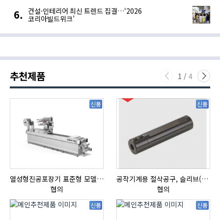
건설·인테리어 최신 트렌드 집결…‘2026
코리아빌드위크’
추천제품
1
/
4
신품
신품
열성형진공포장기 표준형 모델 OMNIVAC S-200
공작기계용 절삭공구, 슬리브(SLEEVE)
협의
협의
신품
신품