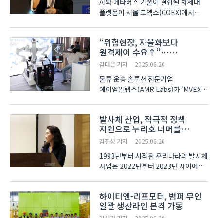
AI와 메타버스 기술이 결합된 차세대
플랫폼이 서울 코엑스(COEX)에서
열리는 ‘MVEX 2025(메타버스
엑스포)’에서 공개됐다. 메타버스
“위험현장, 자율화보다
플랫폼 기업 ‘칼리버스’의 김동규
원격제어 수요↑”…
대표이사는 18일부터 20일까지 열리는
에이엠알랩스, VR 원격
이번 전시회에 참가해, 자사 플랫..
김대은 기자
2025.06.20
물류로봇 공개
물류 운송 솔루션 전문기업
에이엠알랩스(AMR Labs)가 ‘MVEX
2025(메타버스 엑스포)’에서
VR(가상현실) 장비로 조작하는 AMR
발사체 산업, 적극적 정책
오더피킹 솔루션을 소개했다. 솔루션은
지원으로 누리호 너머를
모바일 매니퓰레이터(Mobile
시도해야
Manipulator) 로봇으로,
김진성 기자
2025.06.20
AMR(Autonom..
1993년부터 시작된 우리나라의 발사체
사업은 2022년부터 2023년 사이에
누리호 1~3차 발사가 모두 성공하면서
빠르게 성장하고 있다. 그러나 아직까지
하이티엔-리프모터, 범퍼 무인
발사체는 우리 기술이 미치지 못하는
일괄 생산라인 본격 가동
영역이어서 해당 사업에 대한 활성화가
시급한 상황이..
김우겸 기자
2025.06.20