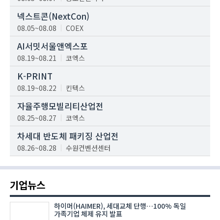
넥스트콘(NextCon)
08.05~08.08
COEX
AI서밋서울앤엑스포
08.19~08.21
코엑스
K-PRINT
08.19~08.22
킨텍스
자율주행모빌리티산업전
08.25~08.27
코엑스
차세대 반도체 패키징 산업전
08.26~08.28
수원컨벤션센터
기업뉴스
하이머(HAIMER), 세대교체 단행…100% 독일
가족기업 체제 유지 발표