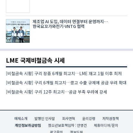
제조업 AI 도입, 데이터 연결부터 운영까지…
한국요꼬가와전기·VNTG 협력
LME 국제비철금속 시세
[비철금속 시황] 구리 장중 6개월 최고치…LME 재고 1월 이후 최저
[비철금속 시황] 구리 6개월 최고치…콩고 수출 규제에 공급 우려 확대
[비철금속 시황] 구리 12주 최고치…공급 부족 우려에 강세
매체소개
발행인 인사말
회사연혁
윤리강령
저작권정책
개인정보취급방침
청소년보호책임자 : 안영건
제휴미디어/문의
광고문의
정보드림