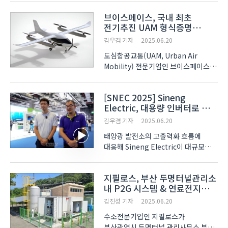
현재 원-엔화 환율은 100엔 ..
브이스페이스, 국내 최초
전기추진 UAM 형식증명
신청… 인증 시대 개막
김우겸 기자
2025.06.20
도심항공교통(UAM, Urban Air
Mobility) 전문기업인 브이스페이스
(V-SPACE)가 국내 최초로 전기추진
UAM 항공기에 대한 형식증명(TC,
[SNEC 2025] Sineng
Type Certification)을 국토교통부에
Electric, 대용량 인버터로 한국
공식 신청 완료했다. 브이스페이스는
·동남아 공략 강화
Lift+Cruise 방식의 전기 수직이착륙 ..
김우겸 기자
2025.06.20
태양광 발전소의 고출력화 흐름에
대응해 Sineng Electric이 대규모
인버터 솔루션을 선보이며 한국과
동남아 지역을 대상으로 한 전략을
지필로스, 부산 두명터널관리소
본격화하고 있다. Sineng Electric은
내 P2G 시스템 & 연료전지
6월 11일부터 13일까지 중국
발전 시스템 구축
상하이에서 열린 ‘SNEC PV+ 20..
김진성 기자
2025.06.20
수소전문기업인 지필로스가
부산광역시 두명터널 관리사무소 부지