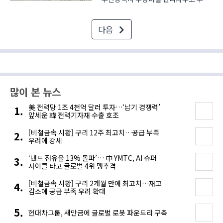
내 태양광 패널과 그린수소 생산 P2G
시스템, 연료전지 발전 시스템을 구축,
다음
야간 시간대 터널 내에 전기를 공급하는
섹터커플링(P2X) 기술을 선보면서
‘그린수소 전주기 시스템’..
많이 본 뉴스
美 전력망 1조 4천억 달러 투자…‘납기 경쟁력’
앞세운 韓 전력기자재 수출 호조
[비철금속 시황] 구리 12주 최고치…공급 부족
우려에 강세
‘낸드 점유율 13% 돌파’… 中 YMTC, AI 슈퍼
사이클 타고 글로벌 4위 맹추격
[비철금속 시황] 구리 2개월 만에 최고치…재고
감소에 공급 부족 우려 확대
현대차그룹, 새만금에 글로벌 로봇 파운드리 구축