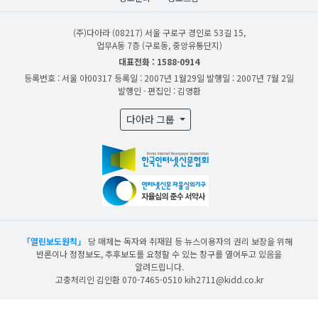
(주)다아라
(08217) 서울 구로구 경인로 53길 15,
업무A동 7층 (구로동, 중앙유통단지)
대표전화 : 1588-0914
등록번호 : 서울 아00317
등록일 : 2007년 1월29일
발행일 : 2007년 7월 2일
발행인 · 편집인 : 김영환
다아라 그룹
「열린보도원칙」
당 매체는 독자와 취재원 등 뉴스이용자의 권리 보장을 위해
반론이나 정정보도, 추후보도를 요청할 수 있는 창구를 열어두고 있음을
알려드립니다.
고충처리인 김인환 070-7465-0510 kih2711@kidd.co.kr
산업일보의 사전동의 없이 뉴스 및 콘텐츠를 무단 사용할 경우 저작권법과 관련 법에