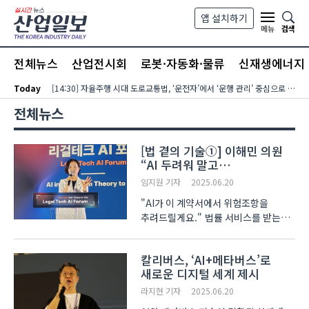
본문 바로가기
앱 설치하기
검색
메뉴
전체뉴스
산업전시회
로봇·자동화·물류
신재생에너지
Today
[14:30] 자율주행 시대 도로교통법, ‘운전자’에서 ‘운행 관리’ 중심으로 전환해야
전체뉴스
[법 곁의 기술①] 이해민 의원
“AI 두려워 말고
써보라”...‘판결문 공개법’도
임지원 기자
2025.06.20
재추진 예고
"AI가 이 계약서에서 위험조항을
추려드릴게요." 법률 서비스를 받는
풍경이 조금씩 바뀌고 있다. 리걸테크
(Legal Tech), 즉 인공지능(AI)과
칼리버스, ‘AI+메타버스’로
기술을 활용한 법률 서비스 플랫폼이
새로운 디지털 세계 제시
법조계 안으로 스미고 있다. 힘을
실어줄 관련 정책은 논의 단계이..
라지현 기자
2025.06.20