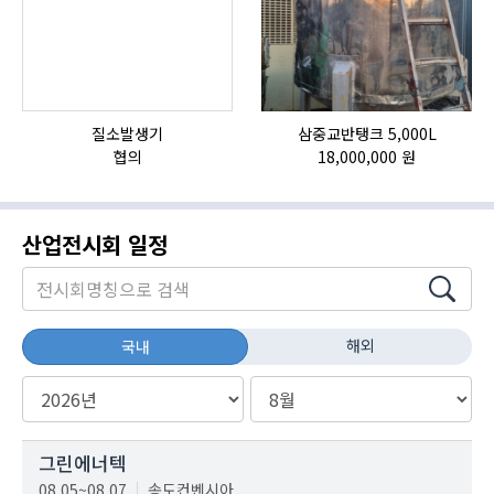
질소발생기
삼중교반탱크 5,000L
협의
18,000,000 원
산업전시회 일정
해외
국내
그린에너텍
08.05~08.07
송도컨벤시아