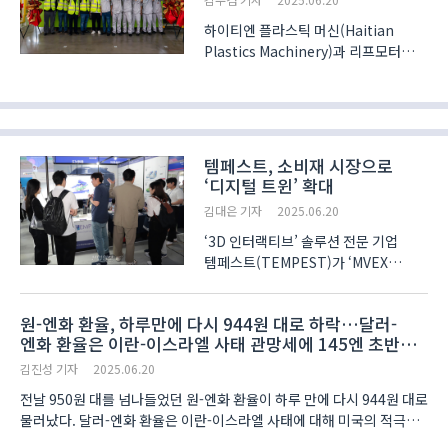
하이티엔 플라스틱 머신(Haitian
Plastics Machinery)과 리프모터
(Leapmotor) 수지생산사업부가 공동
개발한 범퍼 무인 자동화 일괄
생산라인이 공식 가동에 들어갔다고
20일 밝혔다. 양사가 초대형 사출기
기반의 폐쇄형 스마트 제조 시스템을
템페스트, 소비재 시장으로
통해 고..
‘디지털 트윈’ 확대
김대은 기자
2025.06.20
‘3D 인터랙티브’ 솔루션 전문 기업
템페스트(TEMPEST)가 ‘MVEX
2025(메타버스 엑스포)’에서 소비재
맞춤형 디지털 트윈(Digital Twin)
원-엔화 환율, 하루만에 다시 944원 대로 하락…달러-
솔루션을 선보였다. 3D 인터액티브(3D
엔화 환율은 이란-이스라엘 사태 관망세에 145엔 초반대
Interactive)란 사용자가 3D 그래픽
기록
콘텐츠와 실시간으로 상호작용하는..
김진성 기자
2025.06.20
전날 950원 대를 넘나들었던 원-엔화 환율이 하루 만에 다시 944원 대로
물러났다. 달러-엔화 환율은 이란-이스라엘 사태에 대해 미국의 적극
개입이 유보되면서 145엔 초반대를 나타내고 있다. 오전 11시 42분