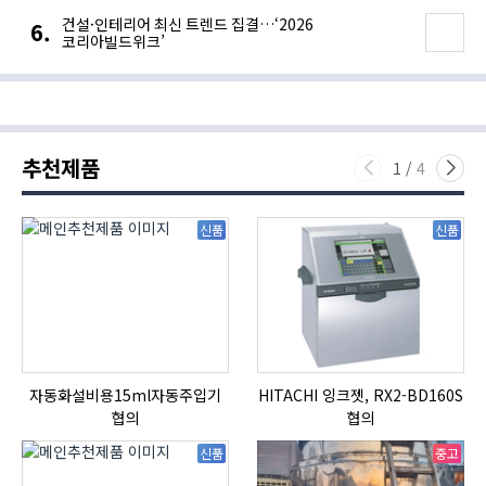
건설·인테리어 최신 트렌드 집결…‘2026
코리아빌드위크’
추천제품
1
/
4
신품
신품
자동화설비용15ml자동주입기
HITACHI 잉크젯, RX2-BD160S
협의
협의
신품
중고