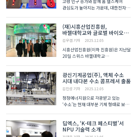
고령 인구 증가와 함께 홈 헬스케어
관심도가 높아지는 가운데, 대한전자가
특허 기반 기술력으로 시장 공략에
나섰다. 대한전자 윤영근 대표는 3일
(재)시흥산업진흥원,
‘2025 대한민국 발명특허대전
바젤대학교와 글로벌 바이오
(KINPEX)’에서 한국경제인협회장상을
클러스터 구축 협력
수상하며 원천기술과 구조 설계 ..
김우겸 기자
2025.12.05
시흥산업진흥원(이하 진흥원)은 지난달
20일 스위스 바젤대학교
이노베이션센터와 글로벌 AI·바이오
클러스터 구축을 위한 업무협약을
광신기계공업(주), 액체 수소
체결했다고 5일 밝혔다. 이번 협약은 양
시대 내다본 수소 콤프레셔 출품
기관이 협업 체계를 구축해 바이오 기업
및 스타트업을 지원하고 ..
김진성 기자
2025.12.05
청정에너지원으로 각광받고 있는
‘수소’는 현재 대부분 기체 형태로 보관‧
사용되고 있다. 그러나, 이를 액체로
사용할 경우 부피가 1/800으로 줄어들
딥엑스, ‘K-테크 페스티벌’서
뿐만 아니라 운송 경제성 증가‧
NPU 기술력 소개
저압에서의 저장 가능‧순도 향상 등의
효과를 거둘 수 있다...
김대은 기자
2025.12.05