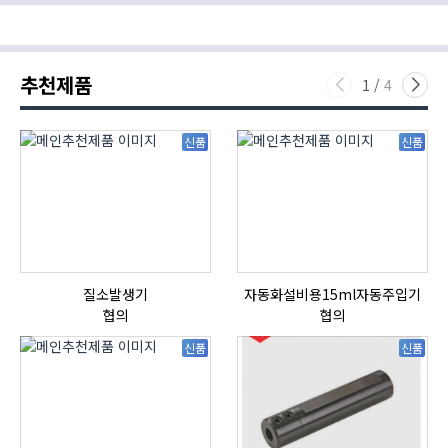
추천제품
1
/
4
신품
신품
질소발생기
자동화설비용15ml자동주입기
협의
협의
신품
신품