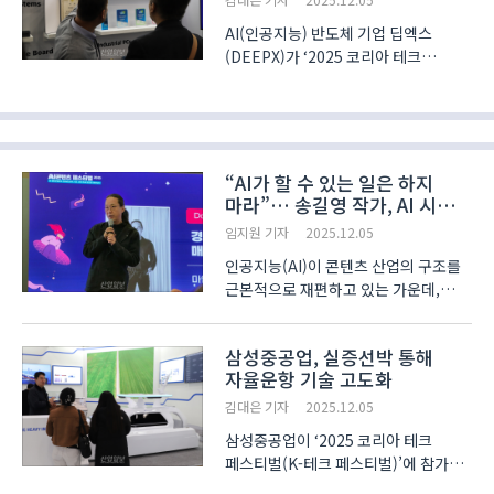
AI(인공지능) 반도체 기업 딥엑스
(DEEPX)가 ‘2025 코리아 테크
페스티벌(K-테크 페스티벌)’에 참가해
NPU(신경망처리장치) 제품과 이를
활용한 솔루션 사례를 선보였다.
NPU는 AI 추론에 특화된 반도체
칩으로, 딥엑스는 그중에서도 AI 비전 ..
“AI가 할 수 있는 일은 하지
마라”… 송길영 작가, AI 시대
콘텐츠 산업 생존 전략 제시
임지원 기자
2025.12.05
인공지능(AI)이 콘텐츠 산업의 구조를
근본적으로 재편하고 있는 가운데,
송길영 작가는 “AI가 할 수 있는 일은
인간이 하지 말아야 한다”고 강조했다.
삼성중공업, 실증선박 통해
송길영 작가는 4일 서울 코엑스에서
자율운항 기술 고도화
열린 ‘AI 콘텐츠 페스티벌 2025’
기조강연에..
김대은 기자
2025.12.05
삼성중공업이 ‘2025 코리아 테크
페스티벌(K-테크 페스티벌)’에 참가해
개발중인 자율운항 기술을 소개했다.