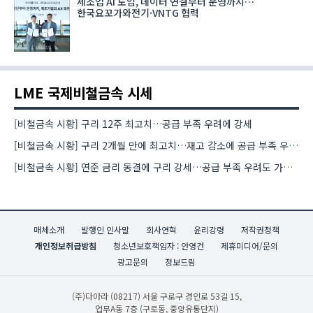
제조업 AI 도입, 데이터 연결부터 운영까지…
한국요꼬가와전기·VNTG 협력
LME 국제비철금속 시세
[비철금속 시황] 구리 12주 최고치…공급 부족 우려에 강세
[비철금속 시황] 구리 2개월 만에 최고치…재고 감소에 공급 부족 우려 확대
[비철금속 시황] 연준 금리 동결에 구리 강세…공급 부족 우려도 가격 지지
매체소개
발행인 인사말
회사연혁
윤리강령
저작권정책
개인정보취급방침
청소년보호책임자 : 안영건
제휴미디어/문의
광고문의
정보드림
(주)다아라
(08217) 서울 구로구 경인로 53길 15,
업무A동 7층 (구로동, 중앙유통단지)