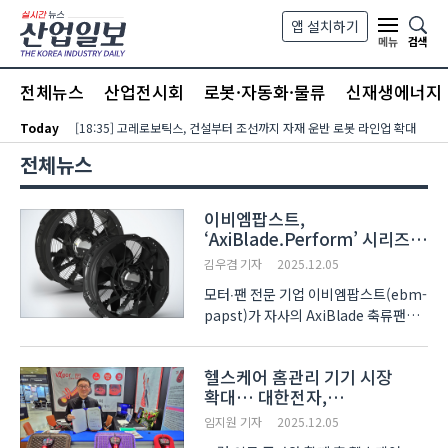
본문 바로가기
앱 설치하기
검색
메뉴
전체뉴스
산업전시회
로봇·자동화·물류
신재생에너지
Today
[18:35] 고레로보틱스, 건설부터 조선까지 자재 운반 로봇 라인업 확대
전체뉴스
이비엠팝스트,
‘AxiBlade.Perform’ 시리즈
출시
김우겸 기자
2025.12.05
모터‧팬 전문 기업 이비엠팝스트(ebm-
papst)가 자사의 AxiBlade 축류팬
라인업을 확장한 새로운 EC 기술 기반
‘AxiBlade.Perform’ 시리즈를 최근
헬스케어 홈관리 기기 시장
공개했다. 이 제품은 냉동 및 공조
확대… 대한전자,
설비의 증발기, 응축기, 칠러 등 다양한
발명특허대전서
장비 요구에 대응하도록..
임지원 기자
2025.12.05
한국경제인협회장상 수상