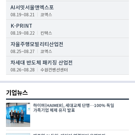
AI서밋서울앤엑스포
08.19~08.21
코엑스
K-PRINT
08.19~08.22
킨텍스
자율주행모빌리티산업전
08.25~08.27
코엑스
차세대 반도체 패키징 산업전
08.26~08.28
수원컨벤션센터
기업뉴스
하이머(HAIMER), 세대교체 단행…100% 독일
가족기업 체제 유지 발표