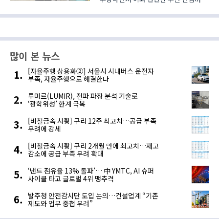
이를 새로운 기회로 받아들이고 기존의
사업 방향을 수소에 맞춰서 변경하면서
활로를 모색하고 있다. 4일 일산
킨텍스에서 개막해 7일까지 열리는
World Hyd..
많이 본 뉴스
[자율주행 상용화②] 서울시 시내버스 운전자
부족, 자율주행으로 해결한다
루미르(LUMIR), 전파 파장 분석 기술로
‘광학위성’ 한계 극복
[비철금속 시황] 구리 12주 최고치…공급 부족
우려에 강세
[비철금속 시황] 구리 2개월 만에 최고치…재고
감소에 공급 부족 우려 확대
‘낸드 점유율 13% 돌파’… 中 YMTC, AI 슈퍼
사이클 타고 글로벌 4위 맹추격
발주청 안전감시단 도입 논의…건설업계 “기존
제도와 업무 중첩 우려”