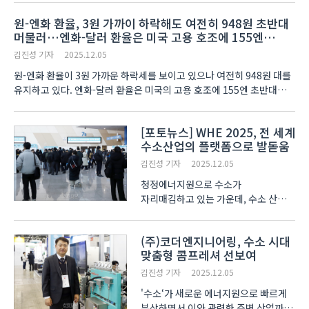
부스에는 실증선박 ‘SHIFT-Auto’의
원-엔화 환율, 3원 가까이 하락해도 여전히 948원 초반대
모형을 전시했다. 삼성중공업은 꾸준히
머물러…엔화-달러 환율은 미국 고용 호조에 155엔
자율운항 기술을 개발해 왔으며,
초반대 기록
대학교와 협력을 통해 실증하..
김진성 기자
2025.12.05
원-엔화 환율이 3원 가까운 하락세를 보이고 있으나 여전히 948원 대를
유지하고 있다. 엔화-달러 환율은 미국의 고용 호조에 155엔 초반대를
기록 중이다. 오전 11시 40분 현재 원-엔화 환율은 100엔 당
948.06엔을 기록하고 있다. 이..
[포토뉴스] WHE 2025, 전 세계
수소산업의 플랫폼으로 발돋움
김진성 기자
2025.12.05
청정에너지원으로 수소가
자리매김하고 있는 가운데, 수소 산업에
몸담고 있는 기업과 기관 들이 한
자리에 모여 수소 산업의 미래를
(주)코더엔지니어링, 수소 시대
제시하는 자리가 열렸다. 4일 일산
맞춤형 콤프레셔 선보여
킨텍스에서 개막한 World Hydrogen
Expo 2025(HWE 2..
김진성 기자
2025.12.05
'수소‘가 새로운 에너지원으로 빠르게
부상하면서 이와 관련한 주변 산업까지