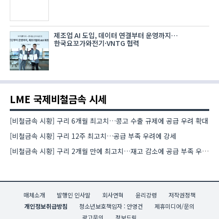
제조업 AI 도입, 데이터 연결부터 운영까지…
한국요꼬가와전기·VNTG 협력
LME 국제비철금속 시세
[비철금속 시황] 구리 6개월 최고치…콩고 수출 규제에 공급 우려 확대
[비철금속 시황] 구리 12주 최고치…공급 부족 우려에 강세
[비철금속 시황] 구리 2개월 만에 최고치…재고 감소에 공급 부족 우려 확대
매체소개
발행인 인사말
회사연혁
윤리강령
저작권정책
개인정보취급방침
청소년보호책임자 : 안영건
제휴미디어/문의
광고문의
정보드림