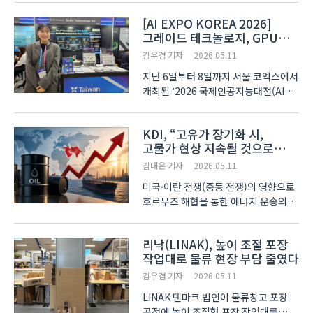
20만 명 후반대 증가세를 보였다.
[AI EXPO KOREA 2026]
그러나 서비스업에서 28만 4천 명
그레이드 테크놀로지, GPU
늘어난 것과 대비해 제조업(-8천 명)과
기반 데이터 보호 솔루션으로
건설업(-8.8천 명)은 감..
김우겸 기자
2026.05.11
스토리지 병목 현상 해결 제시
지난 6일부터 8일까지 서울 코엑스에서
개최된 ‘2026 국제인공지능대전(AI
EXPO KOREA 2026)’에 참가한
그레이드 테크놀로지(Graid
KDI, “고유가 장기화 시,
Technology Inc.)가 대용량 데이터
고물가 현상 지속될 것으로
처리 과정에서 발생하는 성능 저하
보여”
문제를 개선할 수 있는 기술을
김대은 기자
2026.05.11
선보였다. 인..
미국·이란 전쟁(중동 전쟁)의 영향으로
호르무즈 해협을 통한 에너지 운송의
불확실성이 확대되면서 국제유가가
급등하고 있다. 이러한 흐름이 장기화될
리낙(LINAK), 높이 조절 포장
경우 경제 전반의 물가 상승 압력도
작업대로 물류 현장 부담 줄였다
함께 상승할 우려가 있어, 물가 안정을
위한 정책 대응이..
김우겸 기자
2026.05.11
LINAK 덴마크 법인이 물류창고 포장
공정에 높이 조절형 포장 작업대를