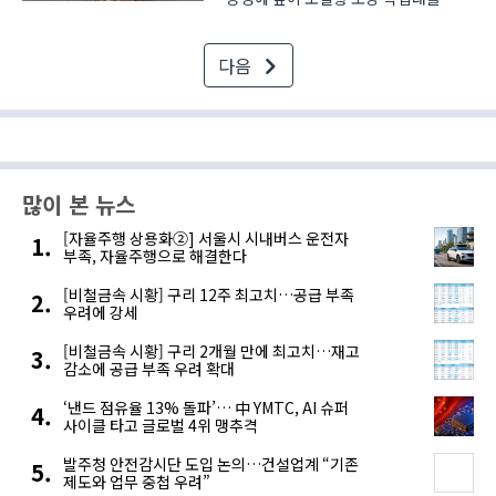
도입해 작업자의 신체 부담을 줄이는
인체공학 설계를 적용했다. 기존 완성형
다음
제품 대신 현장 요구를 반영한 자체
설계 구조를 선택해 포장 작업 효율과
작업 환경을 함께 개선..
많이 본 뉴스
[자율주행 상용화②] 서울시 시내버스 운전자
부족, 자율주행으로 해결한다
[비철금속 시황] 구리 12주 최고치…공급 부족
우려에 강세
[비철금속 시황] 구리 2개월 만에 최고치…재고
감소에 공급 부족 우려 확대
‘낸드 점유율 13% 돌파’… 中 YMTC, AI 슈퍼
사이클 타고 글로벌 4위 맹추격
발주청 안전감시단 도입 논의…건설업계 “기존
제도와 업무 중첩 우려”