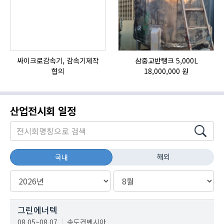
싸이크로감속기, 감속기제작
삼중교반탱크 5,000L
협의
18,000,000 원
산업전시회 일정
해외
국내
그린에너텍
08.05~08.07
송도컨벤시아