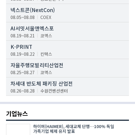
넥스트콘(NextCon)
08.05~08.08
COEX
AI서밋서울앤엑스포
08.19~08.21
코엑스
K-PRINT
08.19~08.22
킨텍스
자율주행모빌리티산업전
08.25~08.27
코엑스
차세대 반도체 패키징 산업전
08.26~08.28
수원컨벤션센터
기업뉴스
하이머(HAIMER), 세대교체 단행…100% 독일
가족기업 체제 유지 발표