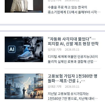
하나
수출을 주로 하고 있는 한국의
중소기업에게 EU에서 올해부터 시작한
탄소국경조정제도(이하 EU CBAM)은
자칫 수출시장에서의 경쟁력에 지대한
영향을 미칠 것으로 전망된다. 친환경을
위한 조치이기는 하지만 한국의
중소기업에게 EU CBAM의 시행은..
“자동화 사각지대 뚫었다”…
피지컬 AI, 신발 제조 현장 안착
임지원 기자
2026.05.11
디지털 세계에 머물던 인공지능(AI)이
물리적 실체인 로봇과 결합해 산업
현장의 구조적 한계를 넘어서고 있다.
올해 초 개최된 ‘CES 2026’에서
고용보험 가입자 1천580만 명
엔비디아(NVIDIA) 등 글로벌 기술
돌파…제조·건설↓,
기업들이 ‘피지컬 AI’를 차세대 핵심
서비스업은 늘어
동력으로 지목한 이후..
김대은 기자
2026.05.11
지난달 고용보험 상시가입자는
1천580만 7천 명으로, 지난해 대비
26만 9천 명 증가했다. 4개월 연속