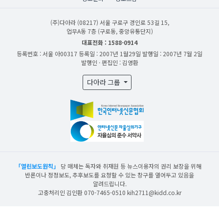
(주)다아라
(08217) 서울 구로구 경인로 53길 15,
업무A동 7층 (구로동, 중앙유통단지)
대표전화 : 1588-0914
등록번호 : 서울 아00317
등록일 : 2007년 1월29일
발행일 : 2007년 7월 2일
발행인 · 편집인 : 김영환
다아라 그룹
「열린보도원칙」
당 매체는 독자와 취재원 등 뉴스이용자의 권리 보장을 위해
반론이나 정정보도, 추후보도를 요청할 수 있는 창구를 열어두고 있음을
알려드립니다.
고충처리인 김인환 070-7465-0510 kih2711@kidd.co.kr
산업일보의 사전동의 없이 뉴스 및 콘텐츠를 무단 사용할 경우 저작권법과 관련 법에