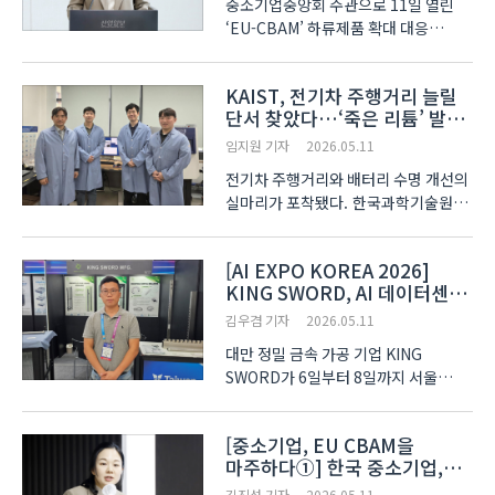
중소기업중앙회 주관으로 11일 열린
‘EU-CBAM’ 하류제품 확대 대응
업종별 세미나는 약 3시간에 걸쳐 1,
2부로 나눠서 진행됐다. 발제자로 나선
KAIST, 전기차 주행거리 늘릴
한국생산기술연구원
단서 찾았다…‘죽은 리튬’ 발생
국가청정생산지원센터 신서린
순간 관측
수석연구원은 1부에서 EU CBAM과
임지원 기자
2026.05.11
하류재 확대안..
전기차 주행거리와 배터리 수명 개선의
실마리가 포착됐다. 한국과학기술원
(카이스트·KAIST) 신소재공학과
홍승범 교수 연구팀은 차세대 배터리의
[AI EXPO KOREA 2026]
유력 후보로 주목되는 리튬 금속
KING SWORD, AI 데이터센터
배터리의 성능 저하가 시작되는 순간을
발열 잡는 수냉 배관으로 한국
나노 수준에서 직접 관찰하는 ..
김우겸 기자
2026.05.11
시장 노크
대만 정밀 금속 가공 기업 KING
SWORD가 6일부터 8일까지 서울
코엑스에서 열린 ‘AI EXPO KOREA
2026(국제인공지능대전)’ 대만관에
[중소기업, EU CBAM을
참가해 AI 서버용 수냉 배관과 반도체·
마주하다①] 한국 중소기업,
바이오 공정용 플렉시블 배관 솔루션을
EU CBAM에 어떻게 대응해야
소개했다. 주력 전시 제품인 ‘Ma..
김진성 기자
2026.05.11