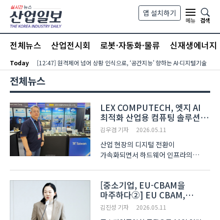
본문 바로가기
앱 설치하기
검색
메뉴
전체뉴스
산업전시회
로봇·자동화·물류
신재생에너지
Today
[12:47] 원격제어 넘어 상황 인식으로, ‘공간지능’ 향하는 AI·디지털기술
전체뉴스
LEX COMPUTECH, 엣지 AI
최적화 산업용 컴퓨팅 솔루션
제시 [AI EXPO KOREA 2026]
김우겸 기자
2026.05.11
산업 현장의 디지털 전환이
가속화되면서 하드웨어 인프라의
안정성과 처리 능력이 핵심 경쟁력으로
부상했다. 지난 6일부터 8일까지
[중소기업, EU-CBAM을
사흘간 서울 코엑스(COEX)에서 개최된
마주하다②] EU CBAM,
‘2026 국제인공지능대전(AI EXPO
중소기업도 실제값 사용해야
KOREA 2026)’에서는 자동화..
김진성 기자
2026.05.11
경쟁력 확보