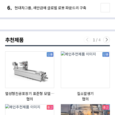
현대차그룹, 새만금에 글로벌 로봇 파운드리 구축
추천제품
1
/
4
신품
신품
열성형진공포장기 표준형 모델 OMNIVAC S-200
질소발생기
자
협의
협의
중고
중고