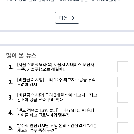
대로 하락했다. 오전 11시 36분 현재 원-엔화 환율은 국내 외환시장
개장 시점보다 4.16원 상승한 1..
다음
많이 본 뉴스
[자율주행 상용화②] 서울시 시내버스 운전자
부족, 자율주행으로 해결한다
[비철금속 시황] 구리 12주 최고치…공급 부족
우려에 강세
[비철금속 시황] 구리 2개월 만에 최고치…재고
감소에 공급 부족 우려 확대
‘낸드 점유율 13% 돌파’… 中 YMTC, AI 슈퍼
사이클 타고 글로벌 4위 맹추격
발주청 안전감시단 도입 논의…건설업계 “기존
제도와 업무 중첩 우려”