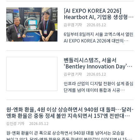
드러냈다. 산업통상부와
[AI EXPO KOREA 2026]
한국자동차모빌리티산업협회(KAMA),
Heartbot AI, 기업용 생성형
한국자동차산업협동조합(KAICA)은
AI 보안 플랫폼 'AnyInsight'로
12일 서울 서초구 JW메리어트 호텔
김우겸 기자
2026.05.12
데이터 보호 시대를 연다
서울..
6일부터 8일까지 서울 코엑스에서 열린
AI EXPO KOREA 2026에 대만의
생성형 AI 보안 솔루션 기업 Heartbot
AI가 참가해 기업용 플랫폼
벤틀리시스템즈, 서울서
'AnyInsight'를 공개했다.
‘Bentley Innovation Day’
AnyInsight는 20개 이상의 대규모
개최
언어모델(LLM)과 350여 개
김우겸 기자
2026.05.12
에이전트를 통합..
인프라 산업의 디지털 전환이 설계 중심
단계를 넘어 데이터 통합과 시공
시뮬레이션, 운영 최적화 영역까지
확대되고 있다.
원-엔화 환율, 4원 이상 상승하면서 940원 대 돌파…달러-
벤틀리시스템즈코리아는 5월 12일
엔화 환율은 중동 정세 불안 지속되면서 157엔 전반대로
앰배서더 서울 풀만 호텔에서 ‘Bentley
하락
Innovation Day - Seou..
김진성 기자
2026.05.12
원-엔화 환율이 큰 폭으로 상승하면서 940원 대를 넘어서는 모습을
보이고 있다. 달러-엔화 환율은 중동 정세의 불안감이 이어지면서 157엔