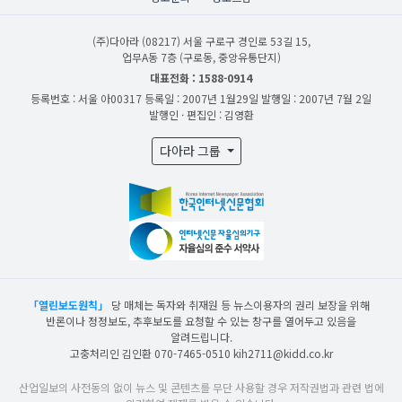
(주)다아라
(08217) 서울 구로구 경인로 53길 15,
업무A동 7층 (구로동, 중앙유통단지)
대표전화 : 1588-0914
등록번호 : 서울 아00317
등록일 : 2007년 1월29일
발행일 : 2007년 7월 2일
발행인 · 편집인 : 김영환
다아라 그룹
「열린보도원칙」
당 매체는 독자와 취재원 등 뉴스이용자의 권리 보장을 위해
반론이나 정정보도, 추후보도를 요청할 수 있는 창구를 열어두고 있음을
알려드립니다.
고충처리인 김인환 070-7465-0510 kih2711@kidd.co.kr
산업일보의 사전동의 없이 뉴스 및 콘텐츠를 무단 사용할 경우 저작권법과 관련 법에