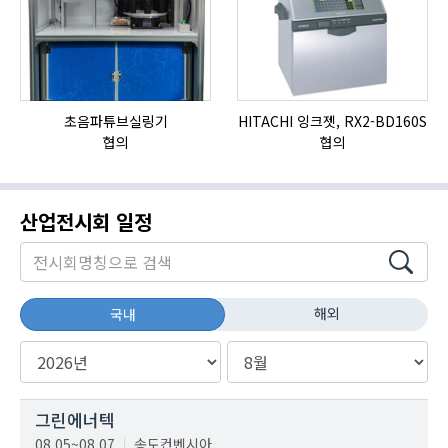
초음파튜브실링기
HITACHI 잉크젯, RX2-BD160S
협의
협의
산업전시회 일정
해외
국내
그린에너텍
08.05~08.07
송도컨벤시아