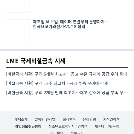
제조업 AI 도입, 데이터 연결부터 운영까지…
한국요꼬가와전기·VNTG 협력
LME 국제비철금속 시세
[비철금속 시황] 구리 6개월 최고치…콩고 수출 규제에 공급 우려 확대
[비철금속 시황] 구리 12주 최고치…공급 부족 우려에 강세
[비철금속 시황] 구리 2개월 만에 최고치…재고 감소에 공급 부족 우려 확대
매체소개
발행인 인사말
회사연혁
윤리강령
저작권정책
개인정보취급방침
청소년보호책임자 : 안영건
제휴미디어/문의
광고문의
정보드림