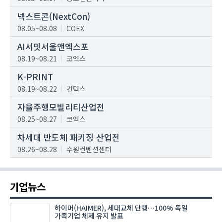
넥스트콘(NextCon)
08.05~08.08
COEX
AI서밋서울앤엑스포
08.19~08.21
코엑스
K-PRINT
08.19~08.22
킨텍스
자율주행모빌리티산업전
08.25~08.27
코엑스
차세대 반도체 패키징 산업전
08.26~08.28
수원컨벤션센터
기업뉴스
하이머(HAIMER), 세대교체 단행…100% 독일
가족기업 체제 유지 발표