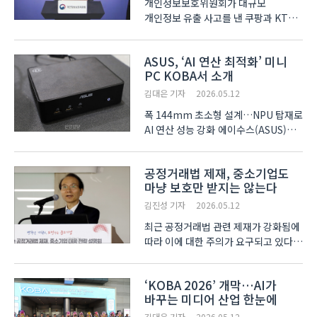
개인정보보호위원회가 대규모
개인정보 유출 사고를 낸 쿠팡과 KT에
대한 조사를 사실상 마무리하고 최종
제재 절차에 착수했다. 이와 함께
ASUS, ‘AI 연산 최적화’ 미니
개보위는 사후 처벌 위주였던 개인정보
PC KOBA서 소개
보호체계를 사전 예방 중심으로 전면
개편하고, 향후 중대·반복적 위..
김대은 기자
2026.05.12
폭 144mm 초소형 설계…NPU 탑재로
AI 연산 성능 강화 에이수스(ASUS)가
12일 서울 코엑스(COEX)에서 개막한
‘KOBA 2026(제34회 국제 방송·
공정거래법 제재, 중소기업도
미디어·음향·조명 전시회, 코바)’에
마냥 보호만 받지는 않는다
참가해 미니 PC ‘ASUS NUC 16
Pro’를 출품했다. 제..
김진성 기자
2026.05.12
최근 공정거래법 관련 제재가 강화됨에
따라 이에 대한 주의가 요구되고 있다.
특히, 대기업과의 거래에서 발생되는
공정거래법 위반은 물론 중소기업간
‘KOBA 2026’ 개막…AI가
거래에 있어서도 공정거래법 위반으로
바꾸는 미디어 산업 한눈에
적발될 수 있는 경우가 늘고 있어
중소기업들의 각별한 유..
김대은 기자
2026.05.12