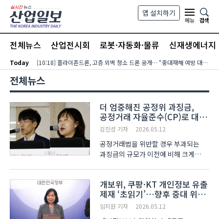
본문 바로가기
앱 설치하기
검색
메뉴
전체뉴스
산업전시회
로봇·자동화·물류
신재생에너지
Today
[10:18] 플라이존드론, 고층 외벽 청소 드론 공개… “중대재해 예방 대안”
전체뉴스
더 엄중해진 공정위 과징금,
공정거래 자율준수(CP)로 대응
필요
김진성 기자
2026.05.12
공정거래법을 위반할 경우 부과되는
과징금의 규모가 이전에 비해 크게
확대됐다. 중소기업 역시 공정거래법상
과징금 부과 대상이 될 수 있기 때문에
개보위, 쿠팡·KT 개인정보 유출
이에 대한 경각심 고취가 필요한
제재 ‘초읽기’…향후 중대 위반
상황이다. 중소기업중앙회는 12일
시 매출 10% 과징금
여의도 중소기업중앙회관에서 ..
임지원 기자
2026.05.12