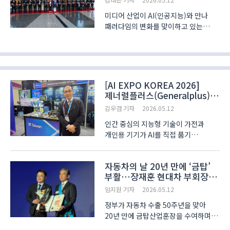
미디어 산업이 AI(인공지능)와 만나
패러다임의 변화를 맞이하고 있는
가운데, ‘KOBA 2026(제34회 국제
방송·미디어·음향·조명 전시회, 이하
코바)’이 서울 코엑스(COEX)에서 12일
나흘간의 막을 올렸다. ‘AI가 깨우는
미디어시대: 콘..
[AI EXPO KOREA 2026]
제너럴플러스(Generalplus),
일상 가전용 저전력 엣지 AI
김우겸 기자
2026.05.12
칩셋 솔루션 공유
인간 중심의 지능형 기술이 가전과
개인용 기기가 AI를 직접 품기
시작했다. 외부 클라우드 연결 없이
기기 스스로 사고하는 시대다.
자동차의 날 20년 만에 ‘금탑’
제너럴플러스(Generalplus)는 6일
부활…장재훈 현대차 부회장
서울 코엑스 ‘AI EXPO KOREA 2026’
수훈
현장에서 별도의 네트워크 연결 없이 ..
임지원 기자
2026.05.12
정부가 자동차 수출 50주년을 맞아
20년 만에 금탑산업훈장을 수여하며
미래차 전환을 위한 지원 의지를