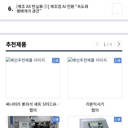
[제조 AX 현실화 ①] 제조업 AI 전환 “속도와
생태계가 관건”
추천제품
1
/
4
신품
신품
써니터리 봉자석 세트 SPECIAL , 봉자석 , 자석봉 , 호퍼용자석 , 전자석
리본믹서기
협의
협의
신품
신품