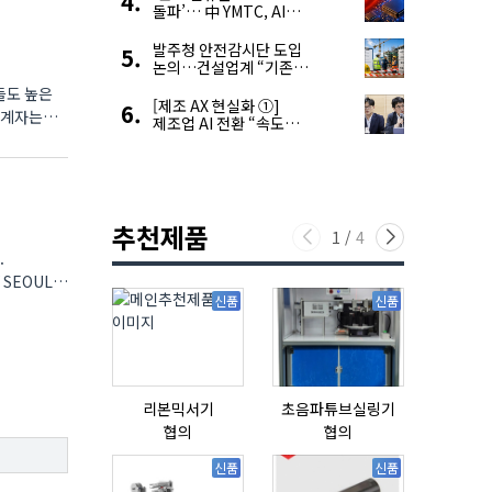
돌파’… 中 YMTC, AI
슈퍼 사이클 타고 글로벌
4위 맹추격
발주청 안전감시단 도입
논의…건설업계 “기존
제도와 업무 중첩 우려”
들도 높은
[제조 AX 현실화 ①]
관계자는
제조업 AI 전환 “속도와
생태계가 관건”
추천제품
1
/
4
.
 SEOUL
신품
신품
리본믹서기
초음파튜브실링기
협의
협의
협의
신품
신품