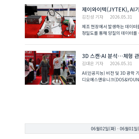
제이와이텍(JYTEK), 
김진성 기자
2026.05.31
제조 현장에서 발생하는 데이터들
정밀도를 통해 양질의 데이터를 생
“예지보전 ..
3D 스캔·AI 분석…체형 관
김대은 기자
2026.05.31
AI(인공지능) 비전 및 3D 광
디오에스앤유니크(DOS&YOUNIA
2026(코스모..
06월02일(화)
·
06월01일