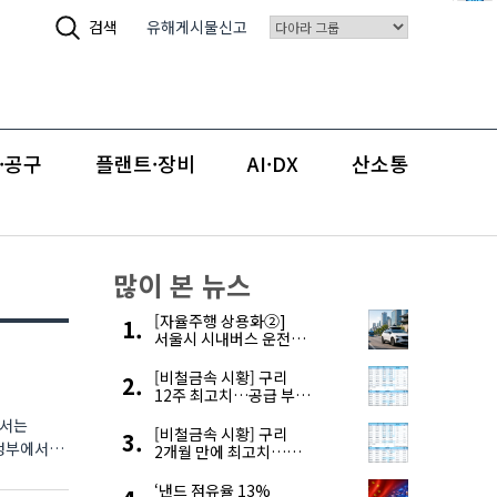
검색
유해게시물신고
·공구
플랜트·장비
AI·DX
산소통
많이 본 뉴스
[자율주행 상용화②]
서울시 시내버스 운전자
부족, 자율주행으로
해결한다
[비철금속 시황] 구리
12주 최고치…공급 부족
우려에 강세
해서는
[비철금속 시황] 구리
 정부에서
2개월 만에 최고치…
재고 감소에 공급 부족
우려 확대
‘낸드 점유율 13%