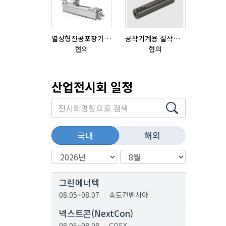
열성형진공포장기 표준형 모델 OMNIVAC S-200
공작기계용 절삭공구, 슬리브(SLEEVE)
협의
협의
협의
산업전시회 일정
해외
국내
그린에너텍
08.05~08.07
송도컨벤시아
넥스트콘(NextCon)
08.05~08.08
COEX