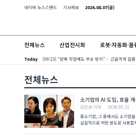
본문 바로가기
네이버 뉴스스탠드
기사제보
2026.08.07(금)
전체뉴스
산업전시회
로봇·자동화·물
Today
[09:23] “반복 작업에도 부상 방지”… 근골격계 질
전체뉴스
소기업의 AI 도입, 효율 개
김진성 기자
2026.05.31
중소기업, 그 중에서도 소기업들
실질적으로 어떤 용도로 사용할지
소기업..