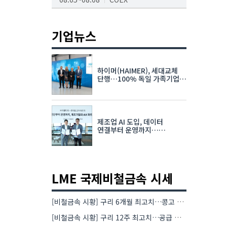
AI서밋서울앤엑스포
08.19~08.21
코엑스
기업뉴스
K-PRINT
08.19~08.22
킨텍스
하이머(HAIMER), 세대교체
자율주행모빌리티산업전
단행…100% 독일 가족기업
체제 유지 발표
08.25~08.27
코엑스
차세대 반도체 패키징 산업전
제조업 AI 도입, 데이터
08.26~08.28
수원컨벤션센터
연결부터 운영까지…
한국요꼬가와전기·VNTG 협력
LME 국제비철금속 시세
[비철금속 시황] 구리 6개월 최고치…콩고 수출 규제에 공급 우려 확대
[비철금속 시황] 구리 12주 최고치…공급 부족 우려에 강세