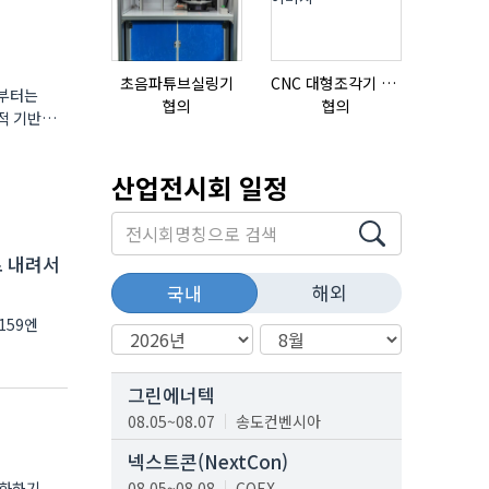
초음파튜브실링기
CNC 대형조각기 K-2040B
달부터는
협의
협의
협의
법적 기반도
산업전시회 일정
로 내려서
해외
국내
159엔
그린에너텍
08.05~08.07
송도컨벤시아
넥스트콘(NextCon)
완화하기
08.05~08.08
COEX