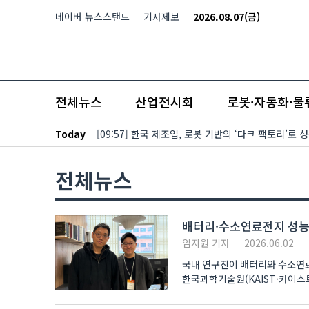
본문 바로가기
네이버 뉴스스탠드
기사제보
2026.08.07(금)
전체뉴스
산업전시회
로봇·자동화·물
Today
[09:57] 한국 제조업, 로봇 기반의 ‘다크 팩토리’로
전체뉴스
배터리·수소연료전지 성능
임지원 기자
2026.06.02
국내 연구진이 배터리와 수소연료
한국과학기술원(KAIST·카이스
제시했다고..