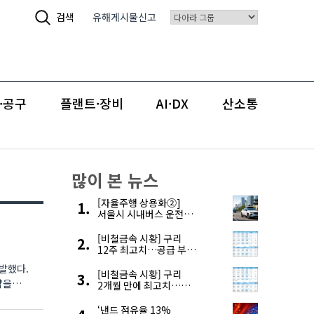
검색
유해게시물신고
·공구
플랜트·장비
AI·DX
산소통
많이 본 뉴스
[자율주행 상용화②]
서울시 시내버스 운전자
부족, 자율주행으로
해결한다
[비철금속 시황] 구리
12주 최고치…공급 부족
우려에 강세
발했다.
[비철금속 시황] 구리
략을
2개월 만에 최고치…
재고 감소에 공급 부족
우려 확대
‘낸드 점유율 13%