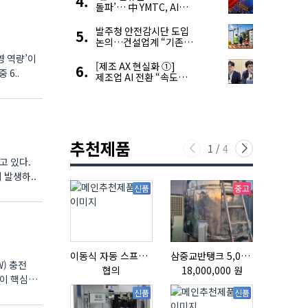
돌파’… 中 YMTC, AI
슈퍼 사이클 타고 글로벌
4위 맹추격
발주청 안전감시단 도입
논의…건설업계 “기존
제도와 업무 중첩 우려”
영 역량’이
[제조 AX 현실화 ①]
 6..
제조업 AI 전환 “속도와
생태계가 관건”
추천제품
1
/
4
고 있다.
 발생하..
신품
중고
이동식 자동 스프레이 세척기
삼중교반탱크 5,000L
) 충전
협의
18,000,000 원
협의
이 핵심
신품
신품