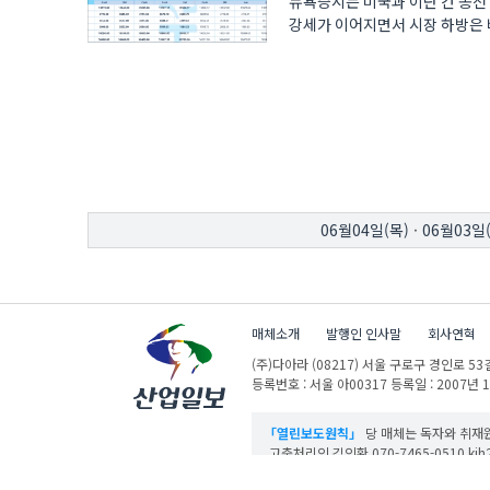
뉴욕증시는 미국과 이란 간 종전
강세가 이어지면서 시장 하방은 
종전..
06월04일(목)
·
06월03일
매체소개
발행인 인사말
회사연혁
(주)다아라
(08217) 서울 구로구 경인로 53길
등록번호 : 서울 아00317
등록일 : 2007년 
「열린보도원칙」
당 매체는 독자와 취재원
고충처리인 김인환 070-7465-0510 kih27