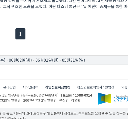
 협상 향방을 주시하며 혼조세로 출발했다. 다만 엔비디아의 AI 신제품 공개와 
비교적 견조한 모습을 보였다. 이란 타스님 통신은 1일 이란이 중재국을 통한 
현재페이지
1
(수)
·
06월02일(화)
·
06월01일(월)
·
05월31일(일)
윤리강령
저작권정책
개인정보취급방침
청소년보호책임자 : 안영건
제휴
 15,
업무A동 7층 (구로동, 중앙유통단지)
대표전화 : 1588-0914
1월29일
발행일 : 2007년 7월 2일
발행인 · 편집인 : 김영환
 등 뉴스이용자의 권리 보장을 위해 반론이나 정정보도, 추후보도를 요청할 수 있는 창구를
11@kidd.co.kr