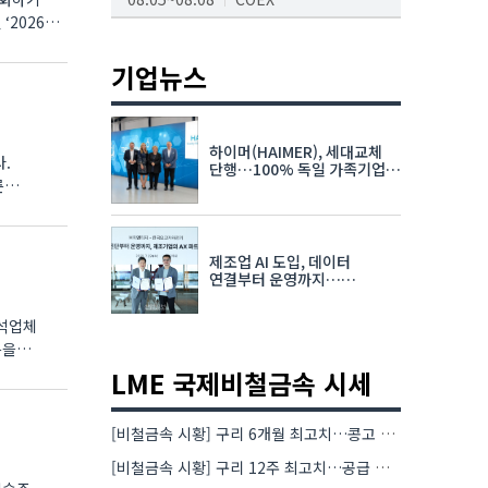
2026
AI서밋서울앤엑스포
08.19~08.21
코엑스
기업뉴스
K-PRINT
08.19~08.22
킨텍스
하이머(HAIMER), 세대교체
다.
자율주행모빌리티산업전
단행…100% 독일 가족기업
른
체제 유지 발표
08.25~08.27
코엑스
차세대 반도체 패키징 산업전
제조업 AI 도입, 데이터
08.26~08.28
수원컨벤션센터
연결부터 운영까지…
한국요꼬가와전기·VNTG 협력
분석업체
름을
LME 국제비철금속 시세
[비철금속 시황] 구리 6개월 최고치…콩고 수출 규제에 공급 우려 확대
[비철금속 시황] 구리 12주 최고치…공급 부족 우려에 강세