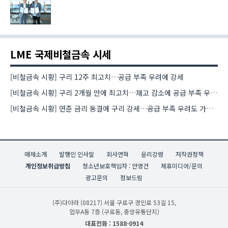
LME 국제비철금속 시세
[비철금속 시황] 구리 12주 최고치…공급 부족 우려에 강세
[비철금속 시황] 구리 2개월 만에 최고치…재고 감소에 공급 부족 우려 확대
[비철금속 시황] 연준 금리 동결에 구리 강세…공급 부족 우려도 가격 지지
매체소개
발행인 인사말
회사연혁
윤리강령
저작권정책
개인정보취급방침
청소년보호책임자 : 안영건
제휴미디어/문의
광고문의
정보드림
(주)다아라
(08217) 서울 구로구 경인로 53길 15,
업무A동 7층 (구로동, 중앙유통단지)
대표전화 : 1588-0914