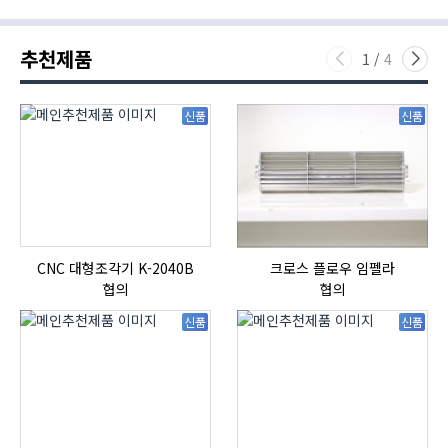
추천제품
1
/
4
신품
신품
CNC 대형조각기 K-2040B
크로스 플로우 임펠라
협의
협의
신품
신품