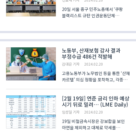
20일 서울 중구 민주노총에서 ‘쿠팡
블랙리스트 규탄 인권운동단체
긴급기자회견’이 진행됐다. 블랙리스트
피해자, 언론노조, 인권단체 관계자 등
참석자들은 “‘쿠팡 블랙리스트’는
1만6천450여 명에 이르는 노동자의
노동권과 언론의 자유, ..
노동부, 산재보험 감사 결과
부정수급 486건 적발해
김대은 기자
2024.02.20
고용노동부가 노무법인 등을 통한 ‘산재
카르텔’ 의심 정황을 포착하고, 각종
부정 사례를 적발해 수사 의뢰 등의
조치를 취했다고 밝혔다. 고용노동부
[2월 19일] 연준 금리 인하 예상
(이하 노동부) 이정식 장관은 20일
시기 뒤로 밀려… (LME Daily)
정부서울청사 본관 브리핑실에
‘산업재해보상보험(이하 산재보..
임성일 기자
2024.02.20
19일 비철금속시장은 강보합을 보인
아연을 제외하고 대체로 약세를
나타내며 하루를 마감했다. 미국이