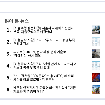
프레지던트 휴일을 맞았지만, 중국
투자자들이 춘절 연휴에서 돌아온
영향에 알루미늄과 아연, 주석 등은 1%
넘게 하락하는 등 비철시장은..
많이 본 뉴스
[자율주행 상용화②] 서울시 시내버스 운전자
부족, 자율주행으로 해결한다
[비철금속 시황] 구리 12주 최고치…공급 부족
우려에 강세
루미르(LUMIR), 전파 파장 분석 기술로
‘광학위성’ 한계 극복
[비철금속 시황] 구리 2개월 만에 최고치…재고
감소에 공급 부족 우려 확대
‘낸드 점유율 13% 돌파’… 中 YMTC, AI 슈퍼
사이클 타고 글로벌 4위 맹추격
발주청 안전감시단 도입 논의…건설업계 “기존
제도와 업무 중첩 우려”