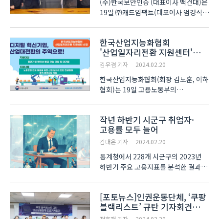
(주)한국보안인증 (대표이사 백건대)은
19일 ㈜캐드임팩트(대표이사 엄경식)
와전자서명 보안인증플랫폼 ‘OKey’
Medical 공급을 위한 MOU를
한국산업지능화협회
체결했다고 20일 밝혔다.
'산업일자리전환 지원센터'
캐드임팩트는 PACS(의료영상관리
지정
소프트웨어) 분야를 선도하고 있는
김우겸 기자
2024.02.20
기업이다...
한국산업지능화협회(회장 김도훈, 이하
협회)는 19일 고용노동부의
‘산업일자리전환 지원센터’에
중소벤처기업진흥공단과 함께
작년 하반기 시군구 취업자·
지정됐다고 밝혔다. ‘산업일자리전환
고용률 모두 늘어
지원센터’는 탄소중립·디지털 전환에
따라 어려움을 겪고 있는 기업 근로자의
김대은 기자
2024.02.20
직무..
통계청에서 228개 시군구의 2023년
하반기 주요 고용지표를 분석한 결과,
취업자와 고용률이 시군구 전반에서
증가한 것으로 나타났다. 통계청
[포토뉴스]인권운동단체, ‘쿠팡
임경은 고용통계과장은 20일
블랙리스트’ 규탄 기자회견
기획재정부 중앙동 416호에서 ‘2023
개최
하반기 지역별고용조사 시군구..
전효재 기자
2024.02.20