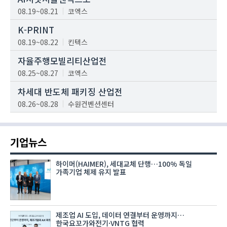
08.19~08.21
코엑스
K-PRINT
08.19~08.22
킨텍스
자율주행모빌리티산업전
08.25~08.27
코엑스
차세대 반도체 패키징 산업전
08.26~08.28
수원컨벤션센터
기업뉴스
하이머(HAIMER), 세대교체 단행…100% 독일
가족기업 체제 유지 발표
제조업 AI 도입, 데이터 연결부터 운영까지…
한국요꼬가와전기·VNTG 협력