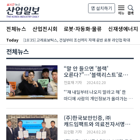
본문 바로가기
앱 설치하기
검색
메뉴
전체뉴스
산업전시회
로봇·자동화·물류
신재생에너지
Today
[18:35] 고레로보틱스, 건설부터 조선까지 자재 운반 로봇 라인업 확대
전체뉴스
“말 안 들으면 '블랙'
오른다?”…‘블랙리스트’로
노동자 통제한 쿠팡
전효재 기자
2024.02.20
“‘쟤 내일부터 나오지 말라고 해’ 한
마디에 사람의 개인정보가 올라가는 게
쿠팡의 인사평가인가요? 쿠팡은
‘양질의 일자리’를 제공하기 위해 어쩔
(주)한국보안인증, ㈜
수 없다고 이야기하는데, 직원을
캐드임팩트와 의료전자서명
보호하고 좋은 일자리를 제공하는
보안인증플랫폼 ‘OKey’
회사들은 다 블랙리스트..
김인환 기자
2024.02.20
Medical 공급 위한 MOU 체결