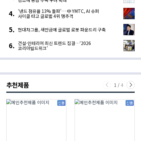
감소에 공급 부족 우려 확대
‘낸드 점유율 13% 돌파’… 中 YMTC, AI 슈퍼
사이클 타고 글로벌 4위 맹추격
현대차그룹, 새만금에 글로벌 로봇 파운드리 구축
건설·인테리어 최신 트렌드 집결…‘2026
코리아빌드위크’
추천제품
1
/
4
신품
신품