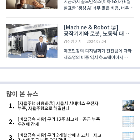
지금까지 골드만삭스(이하 GS)가 6월
발표한 ‘생성 AI:너무 많은 비용, 너무
작은 이익?(이하 보고서)’를 통해
인공지능(AI)을 둘러싼 회의론과
[Machine & Robot ②]
낙관론을 살펴봤다. 회의론자들은
공작기계와 로봇, 노동력 대체
빅테크 기업의 막대한 AI 투자가
넘어 데이터 매니지먼트로
수익으로 돌아오기 어려울 것이라..
김진성 기자
2024.08.04
성장할 것
제조현장의 디지털화가 진전됨에 따라
제조업의 비중 역시 하드웨어에서
소프트웨어로 무게 중심이 옮겨가고
있다. 이에 그동안 하드웨어 중심으로
사업을 영위하던 기업들 역시 자사만의
소프트웨어를 개발해 제품에
접목시키기거나 범용 소프트웨어를
많이 본 뉴스
사..
[자율주행 상용화②] 서울시 시내버스 운전자
부족, 자율주행으로 해결한다
[비철금속 시황] 구리 12주 최고치…공급 부족
우려에 강세
[비철금속 시황] 구리 2개월 만에 최고치…재고