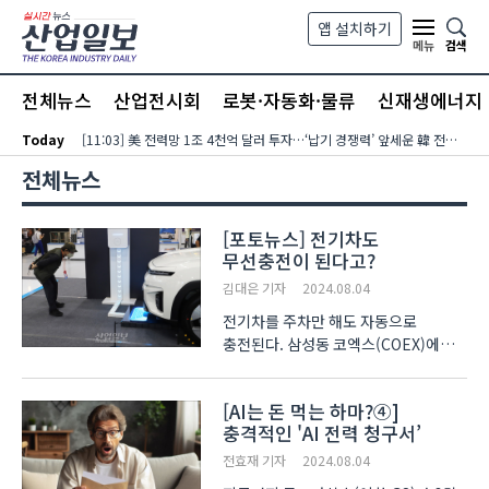
본문 바로가기
앱 설치하기
검색
메뉴
전체뉴스
산업전시회
로봇·자동화·물류
신재생에너지
Today
[11:03] 美 전력망 1조 4천억 달러 투자…‘납기 경쟁력’ 앞세운 韓 전력기자재 수출 호조
전체뉴스
[포토뉴스] 전기차도
무선충전이 된다고?
김대은 기자
2024.08.04
전기차를 주차만 해도 자동으로
충전된다. 삼성동 코엑스(COEX)에서
열린 ‘코리아빌드위크 (KOREA BUILD
WEEK)’에서 전기차 무선충전
[AI는 돈 먹는 하마?④]
솔루션이 출품됐다. ‘위츠(WiTS)’가
충격적인 'AI 전력 청구서’
개발한 이 솔루션은 차량 하부에
장착하는 무선충전 수신부 코일
전효재 기자
2024.08.04
(RX/VA..