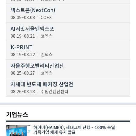
넥스트콘(NextCon)
08.05~08.08
COEX
AI서밋서울앤엑스포
08.19~08.21
코엑스
K-PRINT
08.19~08.22
킨텍스
자율주행모빌리티산업전
08.25~08.27
코엑스
차세대 반도체 패키징 산업전
08.26~08.28
수원컨벤션센터
기업뉴스
하이머(HAIMER), 세대교체 단행…100% 독일
가족기업 체제 유지 발표