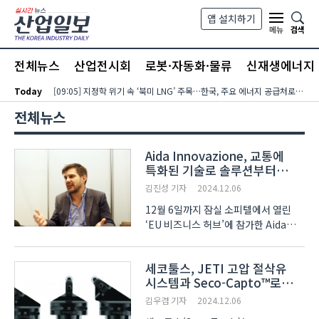
본문 바로가기
앱 설치하기
검색
메뉴
전체뉴스
산업전시회
로봇·자동화·물류
신재생에너지
Today
[09:05] 지정학 위기 속 ‘북미 LNG’ 주목…한국, 주요 에너지 공급처로 확보해야
전체뉴스
Aida Innovazione, 교통에
특화된 기술로 솔루션부터
컨설팅까지 제공
김진성 기자
2024.12.06
12월 6일까지 잠실 소피텔에서 열린
‘EU 비즈니스 허브’에 참가한 Aida
Innovazione은 교통에 특화된 디지털
솔루션과 컨설팅을 제공하는 기업으로,
세코툴스, JETI 고압 절삭유
그동안 자국인 이탈리아 내에서만
시스템과 Seco-Capto™로
사업을 진행하다가 이번 프로그램을
생산성 확대
통해 해외 시장으로의 진출..
김우겸 기자
2024.12.06