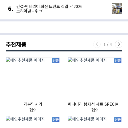
건설·인테리어 최신 트렌드 집결…‘2026
코리아빌드위크’
추천제품
1
/
4
신품
신품
리본믹서기
써니터리 봉자석 세트 SPECIAL , 봉자석 , 자석봉 , 호퍼용자석 , 전자석
협의
협의
신품
신품