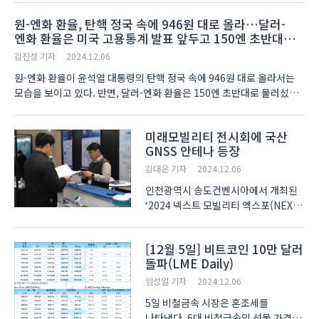
소모를 줄일 수 있다. ‘2024 순환경제
원-엔화 환율, 탄핵 정국 속에 946원 대로 올라…달러-
페스티벌’에 참가한 티지와이가
엔화 환율은 미국 고용통계 발표 앞두고 150엔 초반대
폐자원에서 알루미늄 등 비철금속을
기록
회수해 자원화하는 금..
김진성 기자
2024.12.06
원-엔화 환율이 윤석열 대통령의 탄핵 정국 속에 946원 대로 올라서는
모습을 보이고 있다. 반면, 달러-엔화 환율은 150엔 초반대로 물러섰다.
오전 11시 44분 현재 원-엔화 환율은 100엔 당 946.15원에 거래가
이뤄지고 있다. 이는 금일 외환시장..
미래모빌리티 전시회에 국산
GNSS 안테나 등장
김대은 기자
2024.12.06
인천광역시 송도컨벤시아에서 개최된
‘2024 넥스트 모빌리티 엑스포(NEXT
MOBILITY EXPO)’에 GNSS 지상 수신
안테나가 출품됐다. GNSS는 Global
[12월 5일] 비트코인 10만 달러
Navigation Satellite System의
돌파(LME Daily)
줄임말로, 미국의 GPS(Global
Positioning System)를 비롯한 ..
임성일 기자
2024.12.06
5일 비철금속 시장은 혼조세를
나타냈다. 6대 비철금속의 선물 가격을