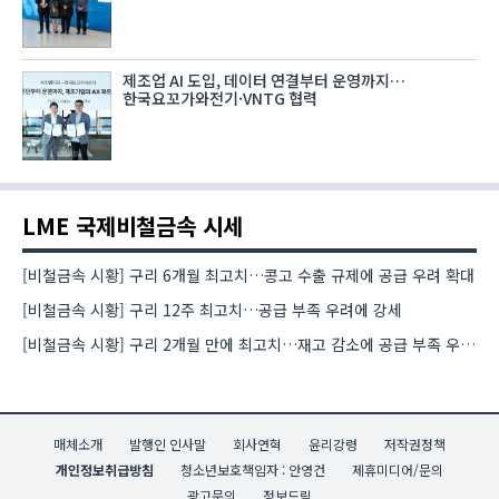
제조업 AI 도입, 데이터 연결부터 운영까지…
한국요꼬가와전기·VNTG 협력
LME 국제비철금속 시세
[비철금속 시황] 구리 6개월 최고치…콩고 수출 규제에 공급 우려 확대
[비철금속 시황] 구리 12주 최고치…공급 부족 우려에 강세
[비철금속 시황] 구리 2개월 만에 최고치…재고 감소에 공급 부족 우려 확대
매체소개
발행인 인사말
회사연혁
윤리강령
저작권정책
개인정보취급방침
청소년보호책임자 : 안영건
제휴미디어/문의
광고문의
정보드림