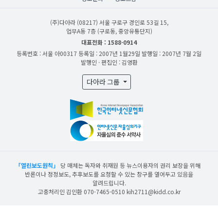
(주)다아라
(08217) 서울 구로구 경인로 53길 15,
업무A동 7층 (구로동, 중앙유통단지)
대표전화 : 1588-0914
등록번호 : 서울 아00317
등록일 : 2007년 1월29일
발행일 : 2007년 7월 2일
발행인 · 편집인 : 김영환
다아라 그룹
「열린보도원칙」
당 매체는 독자와 취재원 등 뉴스이용자의 권리 보장을 위해
반론이나 정정보도, 추후보도를 요청할 수 있는 창구를 열어두고 있음을
알려드립니다.
고충처리인 김인환 070-7465-0510 kih2711@kidd.co.kr
산업일보의 사전동의 없이 뉴스 및 콘텐츠를 무단 사용할 경우 저작권법과 관련 법에