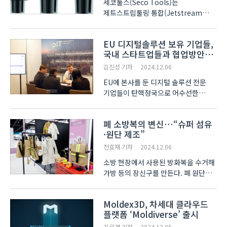
세코툴스(Seco Tools)는
제트스트림툴링 통합(Jetstream
Tooling®, 이하 ‘JETI’) 고압 절삭유
분사 터닝 홀더를 통해 원형 RCMT
EU 디지털솔루션 보유 기업들,
포지티브 터닝 인서트의 생산성을
국내 스타트업들과 협업방안
향상시키는 솔루션을 제공한다. JETI
모색
고압 절삭유 시스템은 난삭재의
김진성 기자
2024.12.06
프로파일링과 포켓..
EU에 본사를 둔 디지털 솔루션 전문
기업들이 탄핵정국으로 어수선한
가운데도 한국을 방문해 국내
스타트업과의 협업 방안을 모색하는
폐 소방복의 변신…“슈퍼 섬유
자리가 마련됐다. EU Business
·원단 제조”
Hub(이하 ‘EU 비즈니스 허브’)
프로그램은 제1회 전시상담회 Digital
전효재 기자
2024.12.06
So..
소방 현장에서 사용된 방화복을 수거해
가방 등의 장신구를 만든다. 폐 원단을
그대로 재사용하는 것을 넘어 섬유와
원단도 제조한다. ‘2024 순환경제
Moldex3D, 차세대 클라우드
페스티벌’에 참가한 119레오가 방화복
플랫폼 ‘Moldiverse’ 출시
업사이클링(Upcycling) 사업을
소개했다. 방..
김우겸 기자
2024.12.06