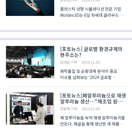
플라스틱 성형 시뮬레이션 전문 기업
Moldex3D는 6일 차세대 클라우드
플랫폼 ‘Moldiverse’를 공식
출시했다고 발표했다. Moldiverse는
재료 데이터베이스, 기계 관리, 디지털
트윈 기술, 전문 지식 공유 플랫폼을
통합해 플라스틱 성형 산업의 효율..
[포토뉴스] 글로벌 환경규제의
현주소는?
김대은 기자
2024.12.06
화학물질 및 순환경제 분야의 중요
이슈를 살펴보는 ‘2024 글로벌
환경규제 대응 세미나’가 ‘2024
대한민국 순환경제 페스티벌’의
[포토뉴스]폐알루미늄으로 재생
일환으로 6일 개최됐다. 이번 세미나는
알루미늄 생산…“제조업 원료
EU가 실시하는 CBAM(Carbon
공급”
Border Adjustment Me..
전효재 기자
2024.12.06
폐 알루미늄을 녹여 재생 알루미늄괴를
만든다. 채굴을 통해 생산한 새 제품과
비슷한 순도를 갖추면서도 에너지