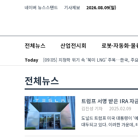
본문 바로가기
네이버 뉴스스탠드
기사제보
2026.08.09(일)
전체뉴스
산업전시회
로봇·자동화·물
Today
[09:05] 지정학 위기 속 ‘북미 LNG’ 주목…한국,
전체뉴스
트럼프 서명 받은 IRA 자
김진성 기자
2025.02.09
도널드 트럼프 미국 대통령이 ‘
대두되고 있다. 이러한 가운데, 
하나증권이 발표..