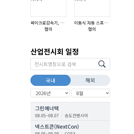
싸이크로감속기, 감속기제작
이동식 자동 스프레이 세척기
협의
협의
협의
산업전시회 일정
해외
국내
그린에너텍
08.05~08.07
송도컨벤시아
넥스트콘(NextCon)
08.05~08.08
COEX