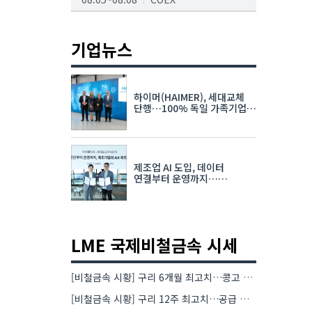
AI서밋서울앤엑스포
08.19~08.21
코엑스
기업뉴스
K-PRINT
08.19~08.22
킨텍스
하이머(HAIMER), 세대교체
자율주행모빌리티산업전
단행…100% 독일 가족기업
체제 유지 발표
08.25~08.27
코엑스
차세대 반도체 패키징 산업전
제조업 AI 도입, 데이터
08.26~08.28
수원컨벤션센터
연결부터 운영까지…
한국요꼬가와전기·VNTG 협력
LME 국제비철금속 시세
[비철금속 시황] 구리 6개월 최고치…콩고 수출 규제에 공급 우려 확대
[비철금속 시황] 구리 12주 최고치…공급 부족 우려에 강세