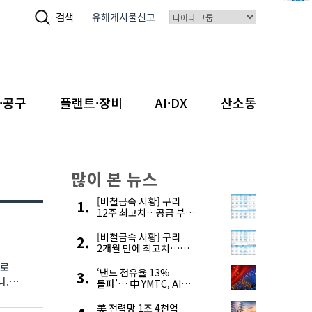
검색
유해게시물신고
·공구
플랜트·장비
AI·DX
산소통
많이 본 뉴스
[비철금속 시황] 구리
12주 최고치…공급 부족
우려에 강세
[비철금속 시황] 구리
2개월 만에 최고치…
재고 감소에 공급 부족
제로
우려 확대
‘낸드 점유율 13%
다.
돌파’… 中 YMTC, AI
슈퍼 사이클 타고 글로벌
4위 맹추격
美 전력망 1조 4천억