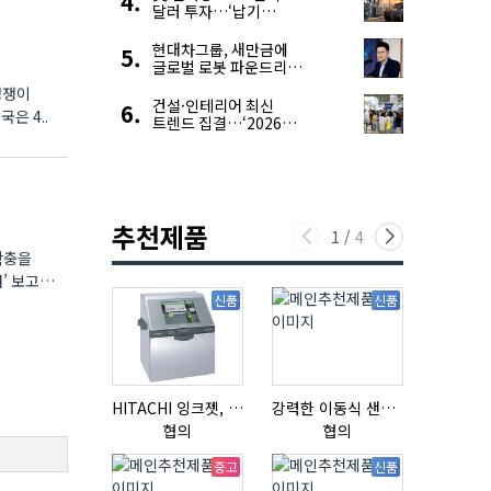
달러 투자…‘납기
경쟁력’ 앞세운 韓
전력기자재 수출 호조
현대차그룹, 새만금에
글로벌 로봇 파운드리
구축
경쟁이
건설·인테리어 최신
의 대(對)미국 수출 경쟁력이 오르는 반사이익을 기대해볼 수 있다는 진단이 나왔다. 미국은 4..
트렌드 집결…‘2026
코리아빌드위크’
추천제품
1
/
4
확충을
신품
신품
HITACHI 잉크젯, RX2-BD160S
강력한 이동식 샌딩기 / 고급 이태리 IBIX샌드블라스터
협의
협의
협의
중고
신품