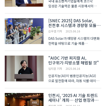
국내 중소벤처기업들에게 코스닥
입성은 기술력은 물론 시장에서의
가능성까지 인정받았다는 의미로
받아들여진다. 그러나 국내
[SNEC 2025] DAS Solar,
코스닥지수는 2000년 초 2천834pt로
전천후 시스템과 경량형 모듈로
정점을 찍은 뒤 1년도 채 못 가서 1/5도
시장 대응 강화
못 되는 수준으로 내려앉았으며 지금..
김우겸 기자
2025.06.16
DAS Solar가 태양광 시스템의 다변화
전략을 바탕으로 기술·제품
포트폴리오를 강화하고 있다. 6월
11일부터 13일까지 중국 상하이에서
"AIDC 기반 피지컬 AI,
열린 ‘SNEC PV+ 2025’에서 이 회사는
인구위기·지방소멸 해법될 것"
N타입 모듈을 중심으로 수면, 도시,
생태환경 등 다양한 설치 환경에..
임지원 기자
2025.06.16
인공지능(AI)이 범용인공지능(AGI)
으로 발전함에 따라, 자동 식별·데이터
수집 기술(AIDC)과 AI 데이터센터를
포함한 에너지 인프라 구축의 중요성이
인천시, ‘2025 AI 기술 트렌드
함께 부각되고 있다. 한국경영인학회와
세미나’ 개최… 산업 현장과
서범수 국민의힘 의원실은 16일
미래 전략 모색
국회의원회관에서 '휴머노이드..
라지현 기자
2025.06.16