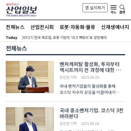
본문 바로가기
앱 설치하기
검색
메뉴
전체뉴스
산업전시회
로봇·자동화·물류
신재생에너지
Today
[09:57] 한국 제조업, 로봇 기반의 ‘다크 팩토리’로 성장해야
전체뉴스
벤처캐피탈 활성화, 투자부터
엑시트까지 전 과정에 대한 손질
필요
김진성 기자
2025.06.16
국내 벤처기업들의 활성화를 통해
코스닥 지수의 상승을 이끌어내기
위해서는 투자부터 엑시트에 이르는
모든 과정을 손봐야 하고 특히, 벤처
국내 중소벤처기업. 코스닥 3천
투자와 관련한 세제지원이 반드시
바라본다
필요하다는 주장이 제기됐다. 16일
국회에서 열린 ‘코스닥 3000..
김진성 기자
2025.06.16