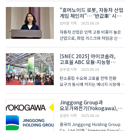
시장에 대응 전략을 구체화하고 있다.
"휴머노이드 로봇, 자동차 산업
지난 11일부터 13일까지 중국
게임 체인저"… ‘반값車’ 시대
상하이에서 열린 ‘SNEC PV+
열까
2025’에서 진코는 N..
임지원 기자
2025.06.16
자동차 산업은 인력 고용 비중이 높은
산업으로, 파업 리스크와 저임금 신흥국
생산-선진국 수출이라는 구조적
리스크를 안고 있다. 그러나 휴머노이드
[SNEC 2025] 아이코솔라,
로봇 도입을 통해 이러한 부담을 해소할
고효율 ABC 모듈·지능형
수 있다는 전망이 제기되면서, AI
솔루션으로 글로벌 시장 공략
로봇이 자동차 ..
김우겸 기자
2025.06.16
탄소중립 수요와 고효율 전력 전환
요구가 동시에 커지는 에너지 시장에서,
아이코솔라(AIKO SOLAR)는 ABC(All
Back Contact) 셀 기반 고출력 모듈과
Jinggong Group과
AI 기술을 결합한 지능형 솔루션으로
요꼬가와전기(Yokogawa),
대응 전략을 제시했다. 6월 11일부터
전략적 파트너십 체결
13일까지 중국 ..
김성수 기자
2025.06.16
중국의 Jinggong Holding Group
Co., Ltd.(이하 'Jinggong Group')