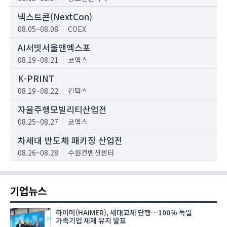
넥스트콘(NextCon)
08.05~08.08
COEX
AI서밋서울앤엑스포
08.19~08.21
코엑스
K-PRINT
08.19~08.22
킨텍스
자율주행모빌리티산업전
08.25~08.27
코엑스
차세대 반도체 패키징 산업전
08.26~08.28
수원컨벤션센터
기업뉴스
하이머(HAIMER), 세대교체 단행…100% 독일
가족기업 체제 유지 발표