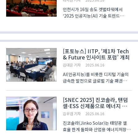
인천시가 16일 송도 갯벌타워에서
‘2025 인공지능(AI) 기술 트렌드
세미나’를 개최했다. 이번 세미나는
인공지능 기술의 흐름을 공유하고, 이를
지역 산업 현장에 접목하기 위한 정책과
전략을 논의하기 위해 기획됐다.
세미나는 ‘AI가 바꾸는 일상..
[포토뉴스] IITP, ‘제1차 Tech
& Future 인사이트 포럼’ 개최
김대은 기자
2025.06.16
AI(인공지능)를 비롯한 디지털 기술의
급속한 발전으로 글로벌 기술 패권
경쟁이 심화되는 가운데, 한국이 직면한
정책·기술 과제를 진단하고 대응
[SNEC 2025] 진코솔라, 탠덤
방안을 모색하는 자리가 마련됐다.
셀·ESS 신제품으로 에너지 전환
정보통신기획평가원(IITP)은 16일
전략 구체화
서울 마포구 포스트타..
김우겸 기자
2025.06.16
진코솔라(Jinko Solar)는 태양광 셀
효율 한계 돌파와 산업용 에너지저장
솔루션 확장을 통해 글로벌 에너지 전환