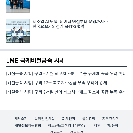
제조업 AI 도입, 데이터 연결부터 운영까지…
한국요꼬가와전기·VNTG 협력
LME 국제비철금속 시세
[비철금속 시황] 구리 6개월 최고치…콩고 수출 규제에 공급 우려 확대
[비철금속 시황] 구리 12주 최고치…공급 부족 우려에 강세
[비철금속 시황] 구리 2개월 만에 최고치…재고 감소에 공급 부족 우려 확대
매체소개
발행인 인사말
회사연혁
윤리강령
저작권정책
개인정보취급방침
청소년보호책임자 : 안영건
제휴미디어/문의
광고문의
정보드림