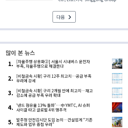
과 일본의 산업 자동화 기업
요꼬가와전기(Yokogawa)는 제조
다음
최적화와 에너지 관리 분야 협력을 위한
전략적 파트너십을 체결했다고 13일
밝혔다. 두 기업은 새로운 사업 기회를
발굴..
많이 본 뉴스
[자율주행 상용화②] 서울시 시내버스 운전자
부족, 자율주행으로 해결한다
[비철금속 시황] 구리 12주 최고치…공급 부족
우려에 강세
[비철금속 시황] 구리 2개월 만에 최고치…재고
감소에 공급 부족 우려 확대
‘낸드 점유율 13% 돌파’… 中 YMTC, AI 슈퍼
사이클 타고 글로벌 4위 맹추격
발주청 안전감시단 도입 논의…건설업계 “기존
제도와 업무 중첩 우려”