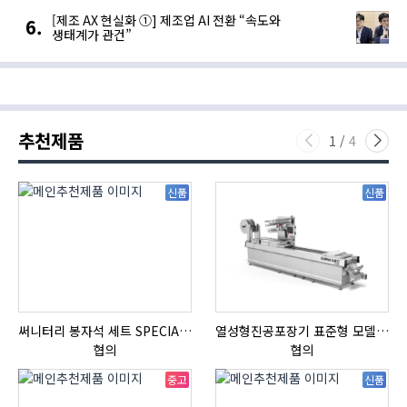
[제조 AX 현실화 ①] 제조업 AI 전환 “속도와
생태계가 관건”
추천제품
1
/
4
신품
신품
써니터리 봉자석 세트 SPECIAL , 봉자석 , 자석봉 , 호퍼용자석 , 전자석
열성형진공포장기 표준형 모델 OMNIVAC S-200
협의
협의
중고
신품