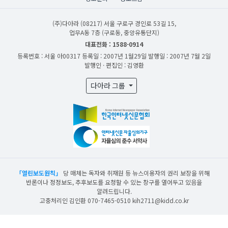
(주)다아라
(08217) 서울 구로구 경인로 53길 15,
업무A동 7층 (구로동, 중앙유통단지)
대표전화 : 1588-0914
등록번호 : 서울 아00317
등록일 : 2007년 1월29일
발행일 : 2007년 7월 2일
발행인 · 편집인 : 김영환
다아라 그룹
「열린보도원칙」
당 매체는 독자와 취재원 등 뉴스이용자의 권리 보장을 위해
반론이나 정정보도, 추후보도를 요청할 수 있는 창구를 열어두고 있음을
알려드립니다.
고충처리인 김인환 070-7465-0510 kih2711@kidd.co.kr
산업일보의 사전동의 없이 뉴스 및 콘텐츠를 무단 사용할 경우 저작권법과 관련 법에