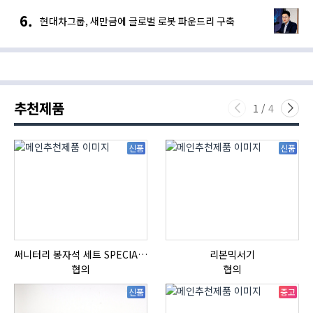
현대차그룹, 새만금에 글로벌 로봇 파운드리 구축
추천제품
1
/
4
신품
신품
써니터리 봉자석 세트 SPECIAL , 봉자석 , 자석봉 , 호퍼용자석 , 전자석
리본믹서기
HI
협의
협의
신품
중고