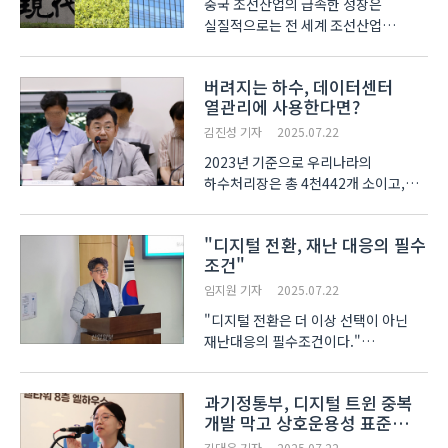
중국 조선산업의 급속한 성장은
실질적으로는 전 세계 조선산업
‘1위’라고 불러도 손색이 없을 정도의
규모이다. 그러나 2기 트럼프 정부 출범
버려지는 하수, 데이터센터
이후 미국이 중국의 조선산업에 대해
열관리에 사용한다면?
적극적인 견제를 이어가면서 중국의
성장세는 잠시 주춤해지고 ..
김진성 기자
2025.07.22
2023년 기준으로 우리나라의
하수처리장은 총 4천442개 소이고,
시설용량은 하루 2천700만 톤에
달한다. 아울러, 하수처리 후 방류량은
"디지털 전환, 재난 대응의 필수
하루 2천만 톤에 이른다. 이에
조건"
무의미하게 방류되는 하수를
정보산업의 핵심 인프라인
임지원 기자
2025.07.22
데이터센터의 냉각에 사..
"디지털 전환은 더 이상 선택이 아닌
재난대응의 필수조건이다."
한국과학기술정보연구원(이하 과기연,
KISTI)데이터기반문제해결연구센터
과기정통부, 디지털 트윈 중복
이행곤 센터장은 22일 서울 영등포구
개발 막고 상호운용성 표준
국회의원회관에서 열린 '재난안전산업
마련한다
진흥을 위한 정책세미나'에서 "데..
김대은 기자
2025.07.22