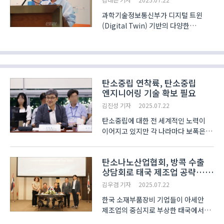
과학기술정보통신부가 디지털 트윈
(Digital Twin) 기반의 다양한
서비스를 발굴하고, 5단계 기술까지
개발될 수 있도록 지원할 계획이다.
과기정통부의 양승주 사무관은 22일
양재 엘타워에서 열린 ‘디지털 트윈과
메타버스 그리고 미래 도시 세미나..
탄소중립 연착륙, 탄소중립
엔지니어링 기술 확보 필요
김진성 기자
2025.07.22
탄소중립에 대한 전 세계적인 노력이
이어지고 있지만 각 나라마다 보폭은
확연한 차이가 있다. 특히, 우리나라의
경우 탄소중립에 대한 발걸음이 한동안
탄소나노산업협회, 방콕 수출
멈춰졌었기 때문에 더욱 빠른 속도가
상담회로 태국 제조업 공략…
필요하지만 아직까지는 갈 길이 먼
7개사 참가
상황이다. 22일 ..
김우겸 기자
2025.07.22
한국 소재부품장비 기업들이 아세안
제조업의 중심지로 부상한 태국에서
100억 원대 수출 상담 성과를 올렸다.