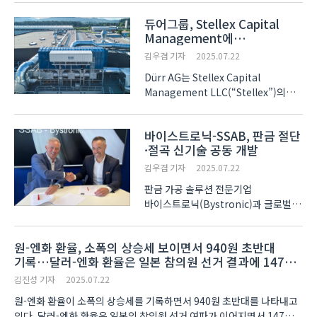
한국탄소나노산업협회(회장 박종수)가
듀어그룹, Stellex Capital
주관한 ‘2025 한-태국 소재부품장비
Management에
비즈니스 수출상담회’ 현장에서는 현지
환경기술사업부 매각
바이어들의 잇따른 방문..
김우겸 기자
2025.07.22
Dürr AG는 Stellex Capital
Management LLC(“Stellex”)의
계열사와 환경기술사업부 매각에 관한
계약을 체결했다. 이 계약은 배기가스
바이스트로닉-SSAB, 판금 절단
정화기술 및 소음저감 시스템이 포함된
·절곡 신기술 공동 개발
듀어그룹 내의 Clean Technology
Systems Environment..
김우겸 기자
2025.07.22
판금 가공 솔루션 전문기업
바이스트로닉(Bystronic)과 글로벌
철강 제조업체 SSAB가 비독점적
파트너십을 체결하고, 레이저 절단 및
원-엔화 환율, 소폭의 상승세 보이면서 940원 초반대
절곡 공정의 신기술 공동 개발에
기록…달러-엔화 환율은 일본 참의원 선거 결과에 147엔
나섰다. 두 기업은 합금 기술, 재활용
중반대로 상승
철강, 무화석 철강 등 다양한 신소재를..
김진성 기자
2025.07.22
원-엔화 환율이 소폭의 상승세를 기록하면서 940원 초반대를 나타내고
있다. 달러-엔화 환율은 일본의 참의원 선거 여파가 이어지면서 147엔