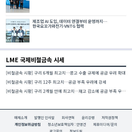
제조업 AI 도입, 데이터 연결부터 운영까지…
한국요꼬가와전기·VNTG 협력
LME 국제비철금속 시세
[비철금속 시황] 구리 6개월 최고치…콩고 수출 규제에 공급 우려 확대
[비철금속 시황] 구리 12주 최고치…공급 부족 우려에 강세
[비철금속 시황] 구리 2개월 만에 최고치…재고 감소에 공급 부족 우려 확대
매체소개
발행인 인사말
회사연혁
윤리강령
저작권정책
개인정보취급방침
청소년보호책임자 : 안영건
제휴미디어/문의
광고문의
정보드림