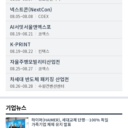
넥스트콘(NextCon)
08.05~08.08
COEX
AI서밋서울앤엑스포
08.19~08.21
코엑스
K-PRINT
08.19~08.22
킨텍스
자율주행모빌리티산업전
08.25~08.27
코엑스
차세대 반도체 패키징 산업전
08.26~08.28
수원컨벤션센터
기업뉴스
하이머(HAIMER), 세대교체 단행…100% 독일
가족기업 체제 유지 발표