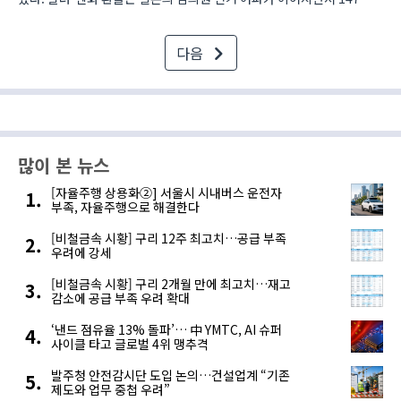
중반대를 기록 중이다. 오후 1시 17분 현재 원-엔화 환율은 100엔 당
940.01원에 거래가 이뤄지..
다음
많이 본 뉴스
[자율주행 상용화②] 서울시 시내버스 운전자
부족, 자율주행으로 해결한다
[비철금속 시황] 구리 12주 최고치…공급 부족
우려에 강세
[비철금속 시황] 구리 2개월 만에 최고치…재고
감소에 공급 부족 우려 확대
‘낸드 점유율 13% 돌파’… 中 YMTC, AI 슈퍼
사이클 타고 글로벌 4위 맹추격
발주청 안전감시단 도입 논의…건설업계 “기존
제도와 업무 중첩 우려”