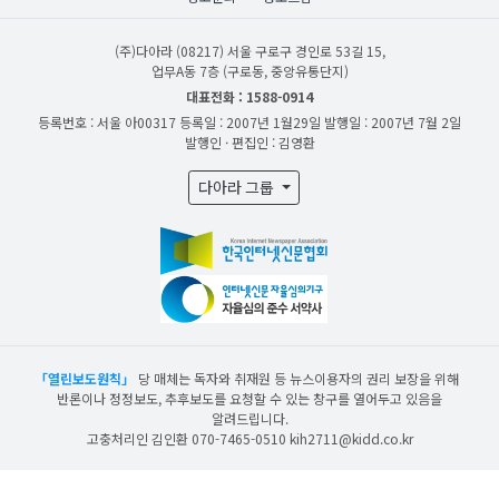
(주)다아라
(08217) 서울 구로구 경인로 53길 15,
업무A동 7층 (구로동, 중앙유통단지)
대표전화 : 1588-0914
등록번호 : 서울 아00317
등록일 : 2007년 1월29일
발행일 : 2007년 7월 2일
발행인 · 편집인 : 김영환
다아라 그룹
「열린보도원칙」
당 매체는 독자와 취재원 등 뉴스이용자의 권리 보장을 위해
반론이나 정정보도, 추후보도를 요청할 수 있는 창구를 열어두고 있음을
알려드립니다.
고충처리인 김인환 070-7465-0510 kih2711@kidd.co.kr
산업일보의 사전동의 없이 뉴스 및 콘텐츠를 무단 사용할 경우 저작권법과 관련 법에