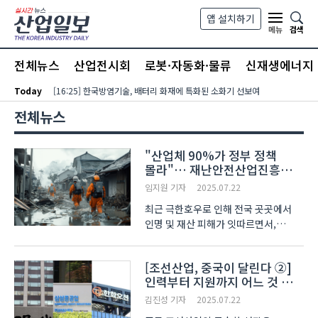
본문 바로가기
앱 설치하기
검색
메뉴
전체뉴스
산업전시회
로봇·자동화·물류
신재생에너지
Today
[16:25] 한국방염기술, 배터리 화재에 특화된 소화기 선보여
전체뉴스
"산업체 90%가 정부 정책
몰라"… 재난안전산업진흥원
설립 필요성 대두
임지원 기자
2025.07.22
최근 극한호우로 인해 전국 곳곳에서
인명 및 재산 피해가 잇따르면서,
정밀하고 체계적인 재난 대응 시스템
구축의 필요성이 다시 부각되고 있다.
[조선산업, 중국이 달린다 ②]
이에 재난안전 분야 신기술에 대한
인력부터 지원까지 어느 것 하나
관심이 높아지는 가운데, 국립
앞서지 못하는 한국, 결국은
재난안전산업 진흥기관 설립의
김진성 기자
2025.07.22
‘기술’뿐
필요성도..