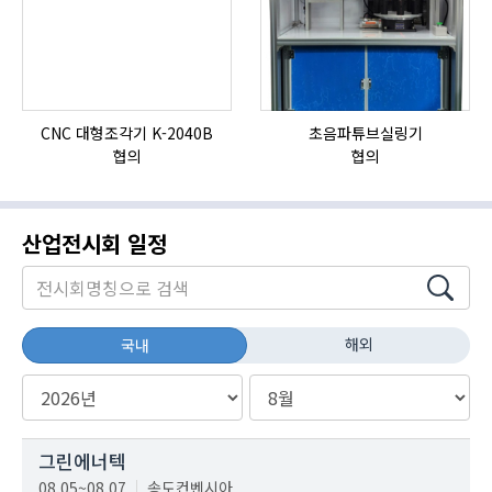
CNC 대형조각기 K-2040B
초음파튜브실링기
협의
협의
산업전시회 일정
해외
국내
그린에너텍
08.05~08.07
송도컨벤시아