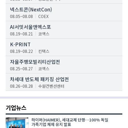
넥스트콘(NextCon)
08.05~08.08
COEX
AI서밋서울앤엑스포
08.19~08.21
코엑스
K-PRINT
08.19~08.22
킨텍스
자율주행모빌리티산업전
08.25~08.27
코엑스
차세대 반도체 패키징 산업전
08.26~08.28
수원컨벤션센터
기업뉴스
하이머(HAIMER), 세대교체 단행…100% 독일
가족기업 체제 유지 발표