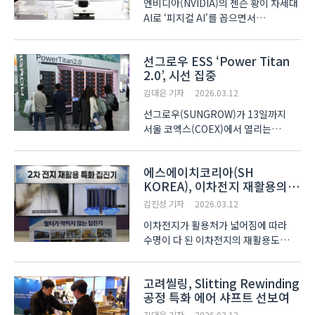
엔비디아(NVIDIA)의 젠슨 황이 차세대
AI로 ‘피지컬 AI'를 꼽으면서
휴머노이드, 로봇, 피지컬 AI는
제조업을 관통하는 단어로 빠르게
선그로우 ESS ‘Power Titan
자리매김했다. 이에 배터리 분야
2.0’, 시선 집중
기업들도 해당 분야에의 진출을 위해
다양한 형태의 노력을 기울이고 있다.
김대은 기자
2026.03.12
한..
선그로우(SUNGROW)가 13일까지
서울 코엑스(COEX)에서 열리는
‘인터배터리 2026(InterBattery
2026)’에 참가해
에스에이치코리아(SH
ESS(에너지저장시스템) ‘Power
KOREA), 이차전지 재활용의
Titan 2.0’을 소개했다. 이 제품의
고도화 앞장선다
배터리 컨테이너 표준 규격은 6칸으로,
김진성 기자
2026.03.12
1칸당 배터리 팩 4개가 모..
이차전지가 활용처가 넓어짐에 따라
수명이 다 된 이차전지의 재활용도
새로운 과제로 부상하고 있다. 특히
재활용을 앞둔 이차전지의 경우 분진을
고려씰링, Slitting Rewinding
얼마나 제거하는지에 따라 품질이 차가
공정 특화 에어 샤프트 선보여
커지기 때문에 이에 대한 고도화된
기술력이 요구된다. 3월..
김대은 기자
2026.03.12