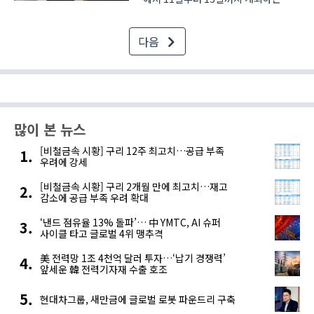
‘인터배터리 2026(InterBattery
2026)’에 참가해 모든 사물이 배터리로
다음
움직이는 ‘BoT(Battery of Things)’
시대를 천명하고, 혁신 기술과 솔루션을
대거 출품해 참관객의 관심을 ..
많이 본 뉴스
[비철금속 시황] 구리 12주 최고치…공급 부족
우려에 강세
[비철금속 시황] 구리 2개월 만에 최고치…재고
감소에 공급 부족 우려 확대
‘낸드 점유율 13% 돌파’… 中 YMTC, AI 슈퍼
사이클 타고 글로벌 4위 맹추격
美 전력망 1조 4천억 달러 투자…‘납기 경쟁력’
앞세운 韓 전력기자재 수출 호조
현대차그룹, 새만금에 글로벌 로봇 파운드리 구축