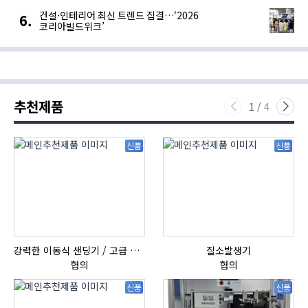
건설·인테리어 최신 트렌드 집결…‘2026
코리아빌드위크’
추천제품
1
/
4
신품
신품
강력한 이동식 샌딩기 / 고급 이태리 IBIX샌드블라스터
질소발생기
협의
협의
신품
신품