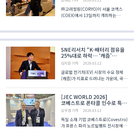
㈜고려씰링(CORYO)이 서울 코엑스
(COEX)에서 13일까지 개최하는
‘인터배터리 2026(InterBattery
2026)’에 참가해 ‘Air Friction
Shaft’를 선보였다. 이 장비는 필름의
원단을 일정 규격에 맞춰 재단하는
슬리팅(Slitting) 공정 후, 개별..
SNE리서치 “K-배터리 점유율
25%대로 하락… ‘캐즘’
돌파구는 ESS·UAM”
임지원 기자
2026.03.12
글로벌 전기차(EV) 시장의 수요 정체
(캐즘)가 지표로 드러나는 가운데, 국내
배터리 산업이 지속 가능한 성장을 위해
리튬인산철(LFP) 경쟁력 강화와
[JEC WORLD 2026]
에너지저장장치(ESS), 도심항공교통
코베스트로 폰타콜 인수로 특수
(UAM) 등 신규 시장 선점에 사활을
필름 사업 포트폴리오 고도화
걸어야 한다는 제언이 나..
김우겸 기자
2026.03.12
독일 소재 기업 코베스트로(Covestro)
가 프랑스 파리 노르빌팽트 전시장에서
열린 ‘JEC World 2026’에 참가해 특수