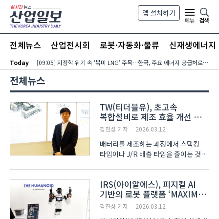
본문 바로가기
앱 설치하기
검색
메뉴
전체뉴스
산업전시회
로봇·자동화·물류
신재생에너지
Today
[09:05] 지정학 위기 속 ‘북미 LNG’ 주목…한국, 주요 에너지 공급처로 확보해야
전체뉴스
TW(티더블유), 초고속
복합설비로 제조 효율 개선 방향
제시
김진성 기자
2026.03.12
배터리를 제조하는 과정에서 스택킹
타임이나 J/R 배출 타임을 줄이는 것은
제품의 품질과 생산효율을 모두
개선하기 위해 풀어내야 하는 숙제다.
IRS(아이알에스), 피지컬 AI
이에 국내 중소 배터리업체가 스택킹
기반의 로봇 플랫폼 ‘MAXIMA-
타임과 J/R 배출 타임을 획기적으로
W1'선보여
줄인 기술을 선보였다. 1..
김진성 기자
2026.03.12