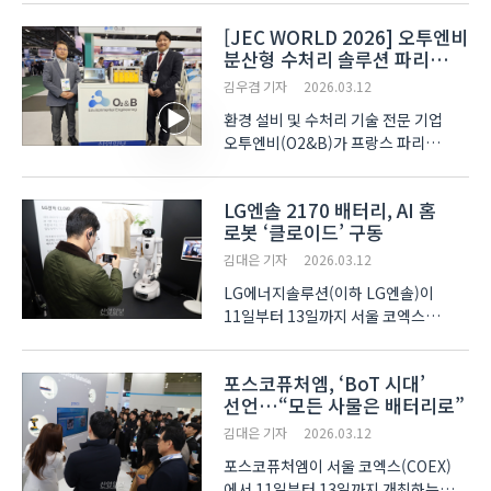
필름 사업 전략과 기업 인수 배경을
[JEC WORLD 2026] 오투엔비
공개했다. 3월10일부터 12일까지
분산형 수처리 솔루션 파리
진행된 전시에서 카본섬유, 유리섬유,
현지서 공개
나노소재, 아크릴, ..
김우겸 기자
2026.03.12
환경 설비 및 수처리 기술 전문 기업
오투엔비(O2&B)가 프랑스 파리
노르빌팽트 전시장에서 열린 ‘JEC
World 2026’에 참가해 분산형 수처리
LG엔솔 2170 배터리, AI 홈
인프라 솔루션을 제시했다.
로봇 ‘클로이드’ 구동
3월10일부터 12일까지 사흘간 진행된
전시에서 카본섬유, 유리섬유, 나노소..
김대은 기자
2026.03.12
LG에너지솔루션(이하 LG엔솔)이
11일부터 13일까지 서울 코엑스
(COEX)에서 열리는 ‘인터배터리
2026(InterBattery 2026)’에 참가해
포스코퓨처엠, ‘BoT 시대’
로보틱스 분야 배터리 적용 사례를
선언…“모든 사물은 배터리로”
소개했다. LG엔솔은 올해 1월 ‘CES
2026’에서 공개된 LG전자의 AI(인..
김대은 기자
2026.03.12
포스코퓨처엠이 서울 코엑스(COEX)
에서 11일부터 13일까지 개최하는