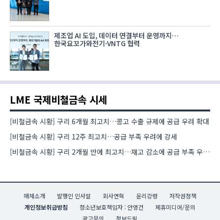
제조업 AI 도입, 데이터 연결부터 운영까지…
한국요꼬가와전기·VNTG 협력
LME 국제비철금속 시세
[비철금속 시황] 구리 6개월 최고치…콩고 수출 규제에 공급 우려 확대
[비철금속 시황] 구리 12주 최고치…공급 부족 우려에 강세
[비철금속 시황] 구리 2개월 만에 최고치…재고 감소에 공급 부족 우려 확대
매체소개
발행인 인사말
회사연혁
윤리강령
저작권정책
개인정보취급방침
청소년보호책임자 : 안영건
제휴미디어/문의
광고문의
정보드림