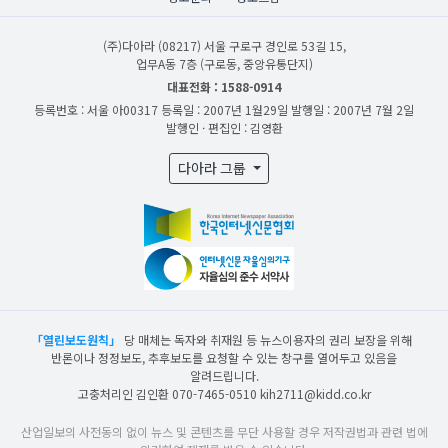
(주)다아라
(08217) 서울 구로구 경인로 53길 15,
업무A동 7층 (구로동, 중앙유통단지)
대표전화 : 1588-0914
등록번호 : 서울 아00317
등록일 : 2007년 1월29일
발행일 : 2007년 7월 2일
발행인 · 편집인 : 김영환
다아라 그룹
「열린보도원칙」
당 매체는 독자와 취재원 등 뉴스이용자의 권리 보장을 위해
반론이나 정정보도, 추후보도를 요청할 수 있는 창구를 열어두고 있음을
알려드립니다.
고충처리인 김인환 070-7465-0510 kih2711@kidd.co.kr
산업일보의 사전동의 없이 뉴스 및 콘텐츠를 무단 사용할 경우 저작권법과 관련 법에