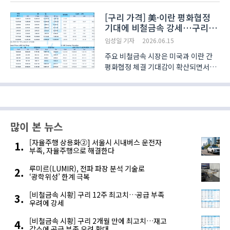
944.52원에 거래가 이뤄지고 있다..
[구리 가격] 美·이란 평화협정
기대에 비철금속 강세…구리
2% 반등
임성일 기자
2026.06.15
주요 비철금속 시장은 미국과 이란 간
평화협정 체결 기대감이 확산되면서
전반적인 상승세를 나타냈다.
시장에서는 양국이 이번 주말 중동 분쟁
종식과 호르무즈 해협 정상화 방안을
담은 합의에 근접했다는 관측이
나오면서 위험자산 선호 심리가 회..
많이 본 뉴스
[자율주행 상용화②] 서울시 시내버스 운전자
부족, 자율주행으로 해결한다
루미르(LUMIR), 전파 파장 분석 기술로
‘광학위성’ 한계 극복
[비철금속 시황] 구리 12주 최고치…공급 부족
우려에 강세
[비철금속 시황] 구리 2개월 만에 최고치…재고
감소에 공급 부족 우려 확대