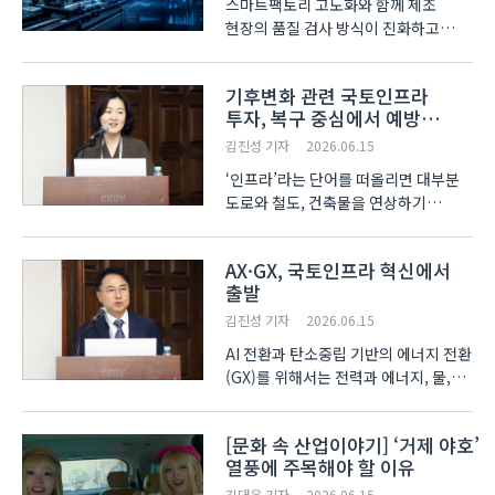
스마트팩토리 고도화와 함께 제조
현장의 품질 검사 방식이 진화하고
있다. 그간 오랜 연구 단계를 거친
산업용 음향 AI 기술이 실제 양산
기후변화 관련 국토인프라
공정에 본격적으로 도입되며 제조
투자, 복구 중심에서 예방
혁신의 핵심 열쇠로 떠올랐다. 음향
중심으로 바꿔야
AI는 기계적 마찰음, 비정상적인 작동..
김진성 기자
2026.06.15
‘인프라’라는 단어를 떠올리면 대부분
도로와 철도, 건축물을 연상하기
십상이다. 그러나 최근 들어 국민의
삶과 산업, 국가 경쟁력을 지탱하는
AX·GX, 국토인프라 혁신에서
모든 요소로 ‘인프라’의 개념이
출발
확산되면서 이에 대한 새로운 시각과
접근이 요구된다. 국회에서 15..
김진성 기자
2026.06.15
AI 전환과 탄소중립 기반의 에너지 전환
(GX)를 위해서는 전력과 에너지, 물,
환경, 방재, 안전 등 국가 인프라의
대전환이 필수적이다. 특히 한국은
[문화 속 산업이야기] ‘거제 야호’
아직까지 국가 인프라에 대한 관리가
열풍에 주목해야 할 이유
개별적으로 이뤄지기 때문에 유기적인
연계가 부족하다는 주장이..
김대은 기자
2026.06.15