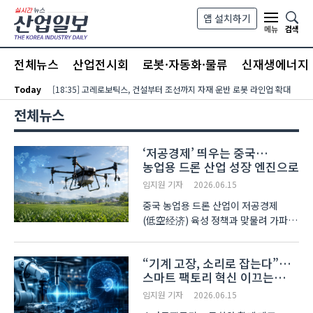
본문 바로가기
앱 설치하기
검색
메뉴
전체뉴스
산업전시회
로봇·자동화·물류
신재생에너지
Today
[18:35] 고레로보틱스, 건설부터 조선까지 자재 운반 로봇 라인업 확대
전체뉴스
‘저공경제’ 띄우는 중국…
농업용 드론 산업 성장 엔진으로
임지원 기자
2026.06.15
중국 농업용 드론 산업이 저공경제
(低空经济) 육성 정책과 맞물려 가파른
성장세를 보이고 있다. 저공경제란 고도
1천m 이하 공역에서 이뤄지는 유·무인
“기계 고장, 소리로 잡는다”…
비행 활동과 관련 산업 생태계를
스마트 팩토리 혁신 이끄는
포괄하는 개념으로, 중국이 미래를 이끌
‘음향 AI’
새로운 성장 동력으로..
임지원 기자
2026.06.15