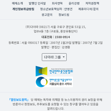
매체소개
발행인 인사말
회사연혁
윤리강령
저작권정책
개인정보취급방침
청소년보호책임자 : 안영건
제휴미디어/문의
광고문의
정보드림
(주)다아라
(08217) 서울 구로구 경인로 53길 15,
업무A동 7층 (구로동, 중앙유통단지)
대표전화 : 1588-0914
등록번호 : 서울 아00317
등록일 : 2007년 1월29일
발행일 : 2007년 7월 2일
발행인 · 편집인 : 김영환
다아라 그룹
「열린보도원칙」
당 매체는 독자와 취재원 등 뉴스이용자의 권리 보장을 위해
반론이나 정정보도, 추후보도를 요청할 수 있는 창구를 열어두고 있음을
알려드립니다.