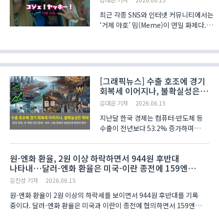
최근 각종 SNS와 인터넷 커뮤니티에서는
‘거제 야호’ 밈(Meme)이 연일 화제다.
거제 야호는 아이돌그룹 ‘리센느
(RESCENE)’의 멤버 원이가 진행하는
웹예능 유튜브 채널
‘안녕하세요원이입니다잘부탁드립니다’의
한 영상에서 우연히 시작됐다. ..
[그래픽뉴스] 수출 호조에 경기
회복세 이어지나, 불확실성은
확대
김대은 기자
2026.06.15
지난달 한국 경제는 컴퓨터·반도체 등
수출이 전년보다 53.2% 증가하며
호조세를 이어갔다. 그러나 중동전쟁
(미국-이란 전쟁)의 여파로 불확실성이
원-엔화 환율, 2원 이상 하락하면서 944원 후반대
이어지면서 민생 경제의 부담은
나타내…달러-엔화 환율은 미국-이란 종전에 159엔
가중되는 모습이다. 재정경제부 조성중
후반대로 내려서
경제분석과장은 12일 청..
김진성 기자
2026.06.15
원-엔화 환율이 2원 이상의 하락세를 보이면서 944원 후반대를 기록
중이다. 달러-엔화 환율은 미국과 이란이 종전에 협의하면서 159엔
후반대로 하락했다. 오후 12시 51분 현재 원-엔화 환율은 100엔 당