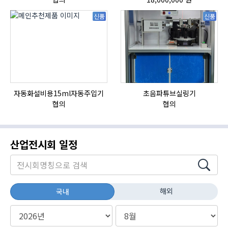
신품
신품
자동화설비용15ml자동주입기
초음파튜브실링기
협의
협의
산업전시회 일정
해외
국내