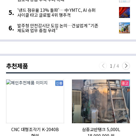
‘낸드 점유율 13% 돌파’… 中 YMTC, AI 슈퍼
사이클 타고 글로벌 4위 맹추격
발주청 안전감시단 도입 논의…건설업계 “기존
제도와 업무 중첩 우려”
추천제품
1
/
4
신품
중고
CNC 대형조각기 K-2040B
삼중교반탱크 5,000L
협의
18,000,000 원