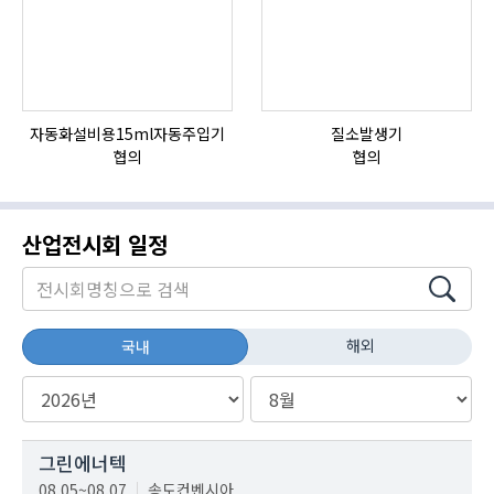
자동화설비용15ml자동주입기
질소발생기
협의
협의
산업전시회 일정
해외
국내
그린에너텍
08.05~08.07
송도컨벤시아