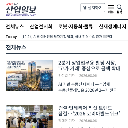
본문 바로가기
앱 설치하기
검색
메뉴
전체뉴스
산업전시회
로봇·자동화·물류
신재생에너지
Today
[10:24] AI 데이터센터 투자계획 발표, 국내 전력수요 증가 이끈다
전체뉴스
2분기 상업업무용 빌딩 시장,
‘고가 거래’ 중심으로 금액 확대
임성일 기자
2026.08.06
AI 기반 부동산 데이터 분석업체
부동산플래닛은 2026년 2분기 전국
상업업무용 빌딩 매매시장 동향을
집계한 결과, 거래량이 전분기와 유사한
건설·인테리어 최신 트렌드
수준을 유지한 가운데 거래금액은 두
집결…‘2026 코리아빌드위크’
자릿수 증가율을 기록했다고 4일
밝혔다. 2분기 전국 상업..
김대은 기자
2026.08.06