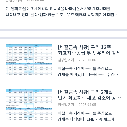
계..
원-엔화 환율이 3원 이상의 하락폭을 나타내면서 898원 후반대를
나타내고 있다. 달러-엔화 환율은 호르무즈 해협의 통행 재개에 대한
기대감으로 157엔 중반대까지 올라섰다. 오전 11시 22분 현재 원-엔화
환율은 100엔 당 898.76원에 거..
[비철금속 시황] 구리 12주
최고치…공급 부족 우려에 강세
임성일 기자
2026.08.06
비철금속 시장이 구리를 중심으로
강세를 이어갔다. 미국의 구리 수입관세
시행 가능성에 따른 재고 이동과 광산
공급 차질 우려가 겹치면서 구리가
[비철금속 시황] 구리 2개월
12주 만의 최고 수준으로 올랐다.
만에 최고치…재고 감소에 공급
뉴욕증시는 중동 평화 협상 진전 기대에
부족 우려 확대
힘입어 다우지수와 S&P..
임성일 기자
2026.08.05
비철금속 시장이 구리를 중심으로
강세를 나타냈다. LME 가용 재고가
급감하면서 공급 부족 우려가 커진 데다