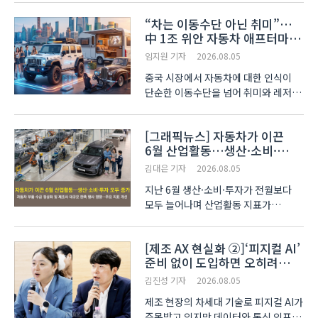
중동 지정학적 리스크가 더해지며 주요
“차는 이동수단 아닌 취미”…
금속 가격을 끌어올렸다. 뉴욕증시는 AI
中 1조 위안 자동차 애프터마켓
기업들의 호실적과 양호한 기업 실적에
빗장 풀렸다
힘입어 주요 지수가..
임지원 기자
2026.08.05
중국 시장에서 자동차에 대한 인식이
단순한 이동수단을 넘어 취미와 레저를
즐기는 복합 문화 공간으로 진화하면서,
소비 패러다임 역시 급변하고 있다.
[그래픽뉴스] 자동차가 이끈
중국 정부가 그동안 회색지대에 머물러
6월 산업활동…생산·소비·
있던 자동차 튜닝과 클래식카 등을
투자 모두 증가
제도권으로 편입시키..
김대은 기자
2026.08.05
지난 6월 생산·소비·투자가 전월보다
모두 늘어나며 산업활동 지표가
상승세를 보였다. 자동차 산업이
증가세를 견인한 가운데, 대기업의
[제조 AX 현실화 ②]‘피지컬 AI’
대규모 마케팅 행사가 내수 소비를 이끈
준비 없이 도입하면 오히려
결과로 풀이된다. 국가데이터처 이두원
리스크
경제동향통제심의관은 지난..
김진성 기자
2026.08.05
제조 현장의 차세대 기술로 피지컬 AI가
주목받고 있지만 데이터와 통신 인프라,