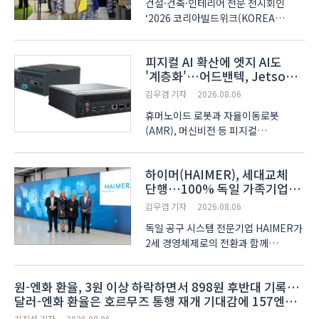
건설·건축·인테리어 전문 전시회인
‘2026 코리아빌드위크(KOREA
BUILD WEEK)’가 개막 2일차를 맞아
참관객의 발길을 모으며 열기를
피지컬 AI 확산에 엣지 AI도
이어갔다. 서울 코엑스(COEX)
'계층화'…어드밴텍, Jetson
전관에서 5일 개막한 전시는 건설·건축
Thor 기반 플랫폼 확대
산업의 최신 기술과 소재, 디자인
김우겸 기자
2026.08.06
트렌드를..
휴머노이드 로봇과 자율이동로봇
(AMR), 머신비전 등 피지컬
AI(Physical AI) 적용 분야가
늘어나면서 산업용 엣지 AI 플랫폼도
하이머(HAIMER), 세대교체
하나의 고성능 제품보다 용도에 따라
단행…100% 독일 가족기업
세분화되는 방향으로 발전하고 있다.
체제 유지 발표
과거에는 가능한 한 높은 연산 성능을
김우겸 기자
2026.08.06
확보하..
독일 공구 시스템 전문기업 HAIMER가
2세 경영체제로의 전환과 함께
앞으로도 100% 독일 가족기업 체제를
유지하겠다는 방침을 발표했다. 회사는
원-엔화 환율, 3원 이상 하락하면서 898원 후반대 기록…
창업 가문의 경영 철학을 계승하는
달러-엔화 환율은 호르무즈 통행 재개 기대감에 157엔
동시에 장기적인 기업 연속성과
중반대로 올라서
독립적인 경영체제를 이어가겠다는
김진성 기자
2026.08.06