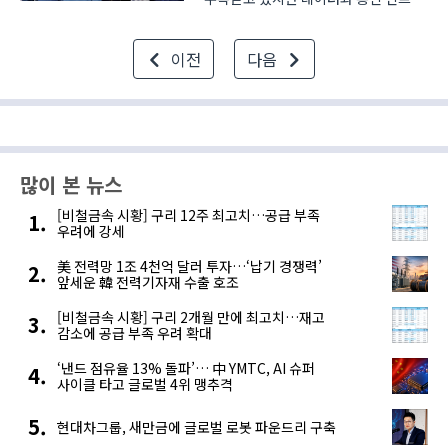
투자 타당성에 대한 검토 없이 도입하면
생산성과 재무 건전성을 해칠 수 있다는
이전
다음
경고가 나왔다. 현장에서는 피지컬
AI를 적용하려면 기존 생산
데이터만으로는 부족..
많이 본 뉴스
[비철금속 시황] 구리 12주 최고치…공급 부족
우려에 강세
美 전력망 1조 4천억 달러 투자…‘납기 경쟁력’
앞세운 韓 전력기자재 수출 호조
[비철금속 시황] 구리 2개월 만에 최고치…재고
감소에 공급 부족 우려 확대
‘낸드 점유율 13% 돌파’… 中 YMTC, AI 슈퍼
사이클 타고 글로벌 4위 맹추격
현대차그룹, 새만금에 글로벌 로봇 파운드리 구축