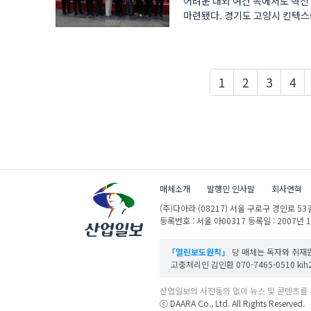
어려운 대외 여건 속에서도 혁신
마련됐다. 경기도 고양시 킨텍스(KINTEX)에서 8일 개막한 ‘2026 국제광융합엑스포’에서는 첫 번째 부대행사로
광융합산업 진흥 ..
1
2
3
4
매체소개
발행인 인사말
회사연혁
(주)다아라
(08217) 서울 구로구 경인로 53길
등록번호 : 서울 아00317
등록일 : 2007년 
「열린보도원칙」
당 매체는 독자와 취재원
고충처리인 김인환 070-7465-0510 kih27
산업일보의 사전동의 없이 뉴스 및 콘텐츠를 
ⓒ DAARA Co., Ltd. All Rights Reserved.