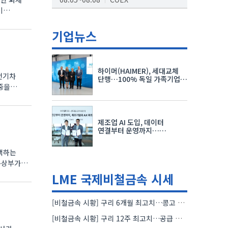
이
AI서밋서울앤엑스포
08.19~08.21
코엑스
기업뉴스
K-PRINT
08.19~08.22
킨텍스
하이머(HAIMER), 세대교체
전기차
자율주행모빌리티산업전
단행…100% 독일 가족기업
중을
체제 유지 발표
08.25~08.27
코엑스
차세대 반도체 패키징 산업전
제조업 AI 도입, 데이터
08.26~08.28
수원컨벤션센터
연결부터 운영까지…
한국요꼬가와전기·VNTG 협력
모색하는
업통상부가
LME 국제비철금속 시세
[비철금속 시황] 구리 6개월 최고치…콩고 수출 규제에 공급 우려 확대
[비철금속 시황] 구리 12주 최고치…공급 부족 우려에 강세