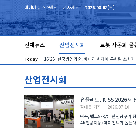
본문 바로가기
네이버 뉴스스탠드
기사제보
2026.08.08(토)
전체뉴스
산업전시회
로봇·자동화·물
Today
[16:25] 한국방염기술, 배터리 화재에 특화된 소화기
산업전시회
유플리트, KISS 2026서 
김대은 기자
2026.07.10
턱끈, 벨트와 같은 안전장구가 
AI(인공지능) 에이전트가 돕는다. 또한 데이터를
(U PLE..