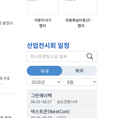
리본믹서기
자동화설비용15ml자동주입기
 꼽힌다.
협의
협의
18,000,0
산업전시회 일정
해외
국내
려 구조
그린에너텍
08.05~08.07
송도컨벤시아
넥스트콘(NextCon)
인한 화재
08.05~08.08
COEX