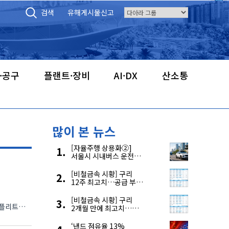
검색
유해게시물신고
·공구
플랜트·장비
AI·DX
산소통
많이 본 뉴스
[자율주행 상용화②]
서울시 시내버스 운전자
부족, 자율주행으로
해결한다
[비철금속 시황] 구리
12주 최고치…공급 부족
우려에 강세
[비철금속 시황] 구리
2개월 만에 최고치…
재고 감소에 공급 부족
우려 확대
‘낸드 점유율 13%