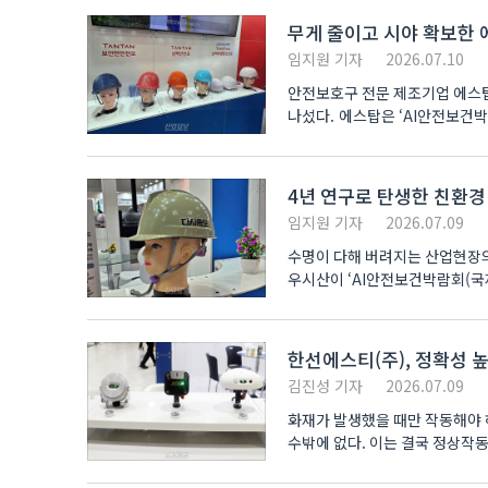
무게 줄이고 시야 확보한 에
임지원 기자
2026.07.10
안전보호구 전문 제조기업 에스탑
나섰다. 에스탑은 ‘AI안전보건박람
라인업을..
4년 연구로 탄생한 친환경
임지원 기자
2026.07.09
수명이 다해 버려지는 산업현장의
우시산이 ‘AI안전보건박람회(국제
선보이며 산..
한선에스티(주), 정확성 
김진성 기자
2026.07.09
화재가 발생했을 때만 작동해야 
수밖에 없다. 이는 결국 정상작동
멈추는 피..