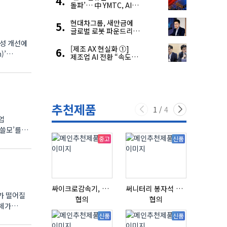
돌파’… 中 YMTC, AI
슈퍼 사이클 타고 글로벌
4위 맹추격
현대차그룹, 새만금에
글로벌 로봇 파운드리
구축
의성 개선에
[제조 AX 현실화 ①]
)’
제조업 AI 전환 “속도와
생태계가 관건”
추천제품
1
/
4
업
시쓸모’를
중고
신품
싸이크로감속기, 감속기제작
써니터리 봉자석 세트 SPECIAL , 봉자석 , 자석봉 , 호퍼용자석 , 전자석
가 떨어질
협의
협의
협의
자체가
신품
신품