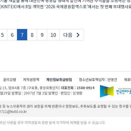
 기술 개발을 통해 대한민국 광융합 생태계 발전에 기여한 주역들을 조명하는 
현재페이지
5
6
7
8
9
10
다음
윤리강령
저작권정책
개인정보취급방침
청소년보호책임자 : 안영건
제휴
 15,
업무A동 7층 (구로동, 중앙유통단지)
대표전화 : 1588-0914
1월29일
발행일 : 2007년 7월 2일
발행인 · 편집인 : 김영환
 등 뉴스이용자의 권리 보장을 위해 반론이나 정정보도, 추후보도를 요청할 수 있는 창구를
11@kidd.co.kr
무단 사용할 경우 저작권법과 관련 법에 의거하여 제재를 받을 수 있습니다.