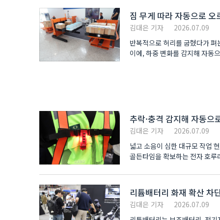
짐 무게 따라 자동으로 오
김대은 기자
2026.07.09
반복적으로 허리를 굽혔다가 펴는
이에, 하중 변화를 감지해 자동
끌어올리는 대..
추락·충격 감지해 자동으로
김대은 기자
2026.07.09
넓고 소음이 심한 대규모 작업 현
골든타임을 확보하는 전자 호루라기가 개발됐다. ㈜에이피안전기술(AP SA
(국제안전..
리튬배터리 화재 확산 차
김대은 기자
2026.07.09
리튬배터리는 보조배터리, 전기자