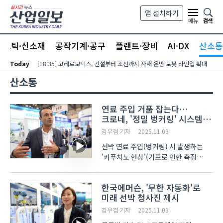
본문 바로가기
앱 설치하기
검색
메뉴
라스틱·신소재
공작기계·공구
플랜트·장비
AI·DX
산소통
Today
[18:35] 고레로보틱스, 건설부터 조선까지 자재 운반 로봇 라인업 확대
산소통
연료 주입 거품 잡는다…
크로네, '정밀 벙커링' 시스템
공개
김우겸 기자
2025.11.03
선박 연료 주입(벙커링) 시 발생하는
'카푸치노 현상'(기포로 인한 측정
오차)을 잡고, 연료 소비와 배출가스를
정밀 계측하는 솔루션이 부산 벡스코에
한국에머슨, '무한 자동화'로
등장했다. 100년 역사의 독일 계측기기
미래 선박 청사진 제시
전문 기업 크로네코리아(KROHNE
Korea)는 지난 ..
김우겸 기자
2025.11.03