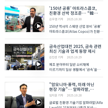
하면 자동으로 체결된다. 작업자는
'150년 공룡' 아트라스콥코,
육안이나 손으로 확인할 필요 없이
친환경 선박 정조준… "韓
'딸깍' 소리만으로 완벽한 체결을
해양시장 공략"
인지할 수 있다. 175년..
김우겸 기자
2025.10.30
150년 역사의 스웨덴 산업 장비 '공룡'
아트라스콥코(Atlas Copco)가 친환경
선박 전환 시대를 맞아 한국 조선·해양
시장 공략을 본격화한다.
금속산업대전 2025, 금속 관련
아트라스콥코코리아(Atlas Copco
최신 기술과 업계 동향 제시
Korea)는 지난 21일부터 24일까지
부산 벡스코에서 열린
김진성 기자
2025.10.29
‘국제조선해양산..
제조 분야부터 일반 소비재에
이르기까지 일상 생활에서 ‘금속’을
떼어놓는다는 것은 불가능에 가깝다고
할 수 있다. 특히 최근에는 친환경과
"암모니아·풍력, 미래 아닌
탄소중립, 성능 개선 등을 위해 새로운
현장 기술"… 알파라발,
금속소재의 개발도 빠른 속도로
‘코마린’서 3대 해법 제시
진행되고 있다. 1989년부터 한국의..
임지원 기자
2025.10.28
글로벌 친환경 기술기업 알파라발(Alfa
Laval)이 21일부터 나흘간 부산