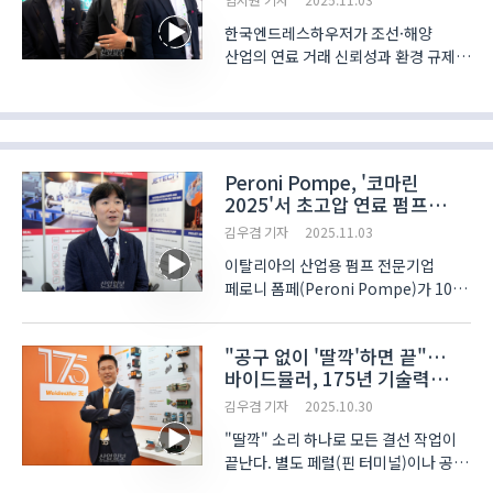
한국엔드레스하우저가 조선·해양
산업의 연료 거래 신뢰성과 환경 규제
대응력을 높이기 위한 정밀 계측
솔루션을 공개했다. 회사는 부산
벡스코에서 21일부터 사흘간 개최된
‘국제조선 및 해양산업전(코마린
·KORMARINE 2025)에서 실제 선..
Peroni Pompe, '코마린
2025'서 초고압 연료 펌프
솔루션 제시
김우겸 기자
2025.11.03
이탈리아의 산업용 펌프 전문기업
페로니 폼페(Peroni Pompe)가 10월
21일부터 24일까지 부산 벡스코에서
열린 국제조선해양산업전
"공구 없이 '딸깍'하면 끝"…
(KORMARINE 2025)에서 메탄올과
바이드뮬러, 175년 기술력
암모니아 등 차세대 해양 연료 공급을
'Snap-in' 결선 공개
위한 고압 펌프 솔루션을 공개했다.
김우겸 기자
2025.10.30
이번 전..
"딸깍" 소리 하나로 모든 결선 작업이
끝난다. 별도 페럴(핀 터미널)이나 공구
없이, 탈피된 케이블을 단자에 꽂기만