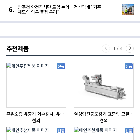
발주청 안전감시단 도입 논의…건설업계 “기존
제도와 업무 중첩 우려”
추천제품
1
/
4
신품
신품
주유소용 유증기 회수장치, 유증기 회수장치, 방폭형, 방폭형 유증기 회수장치
열성형진공포장기 표준형 모델 OMNIVAC S-200
협의
협의
신품
신품