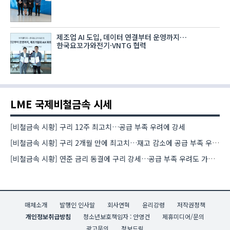
제조업 AI 도입, 데이터 연결부터 운영까지…
한국요꼬가와전기·VNTG 협력
LME 국제비철금속 시세
[비철금속 시황] 구리 12주 최고치…공급 부족 우려에 강세
[비철금속 시황] 구리 2개월 만에 최고치…재고 감소에 공급 부족 우려 확대
[비철금속 시황] 연준 금리 동결에 구리 강세…공급 부족 우려도 가격 지지
매체소개
발행인 인사말
회사연혁
윤리강령
저작권정책
개인정보취급방침
청소년보호책임자 : 안영건
제휴미디어/문의
광고문의
정보드림