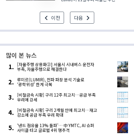
벡스코에서 열린 ‘코마린 2025’에서
해양 탈탄소화의 3대 해법으로
이전
다음
대체연료, 에너지 효율, 디지털화를
제시했다. 140여 년의 기술 혁신을
이어온 알파라발은 이 전시를 통해..
많이 본 뉴스
[자율주행 상용화②] 서울시 시내버스 운전자
부족, 자율주행으로 해결한다
루미르(LUMIR), 전파 파장 분석 기술로
‘광학위성’ 한계 극복
[비철금속 시황] 구리 12주 최고치…공급 부족
우려에 강세
[비철금속 시황] 구리 2개월 만에 최고치…재고
감소에 공급 부족 우려 확대
‘낸드 점유율 13% 돌파’… 中 YMTC, AI 슈퍼
사이클 타고 글로벌 4위 맹추격