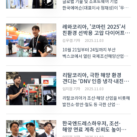
글로벌 기술 및 소프트웨어 기업
한국에머슨(대표이사 정재성)이 '무한
자동화(Boundless Automation)'를
해법으로, 해양 산업의 두 가지 핵심
레와코리아, '코마린 2025'서
과제인 '탈탄소'와 '디지털 전환'을
친환경 선박용 고압 다이어프램
정조준했다. 지난 10월 21일부터
펌프 공개
24일까지 부산 벡스코에서..
김우겸 기자
2025.11.03
10월 21일부터 24일까지 부산
벡스코에서 열린 국제조선해양산업전
(KORMARINE 2025)에서 레와코리아
(LEWA Korea)는 자사 고압
리탈코리아, 극한 해양 환경
다이어프램 펌프 기술을 중심으로 조선
견디는 ‘DNV 인증 냉각·내진
·해양 시장의 친환경 연료 전환에
캐비닛’ 공개
대응하는 솔루션을 선보였다.
임지원 기자
2025.11.03
레와코리아(LEWA..
리탈코리아가 조선·해양 산업을 비롯해
발전소·항만·철도 등 극한 산업
환경에서도 안정적으로 작동하는 통합
캐비닛 및 냉각·배전 솔루션을
한국엔드레스하우저, 조선·
선보였다. 부산 벡스코에서 21일부터
해양 연료 계측 신뢰도 높이는
사흘간 열린 ‘국제조선 및 해양산업전
통합 솔루션 공개
(코마린·KORMARINE ..
임지원 기자
2025.11.03