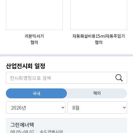
리본믹서기
자동화설비용15ml자동주입기
협의
협의
산업전시회 일정
해외
국내
그린에너텍
08.05~08.07
송도컨벤시아