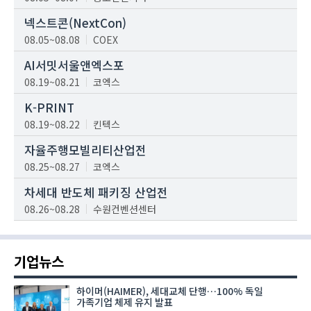
넥스트콘(NextCon)
08.05~08.08
COEX
AI서밋서울앤엑스포
08.19~08.21
코엑스
K-PRINT
08.19~08.22
킨텍스
자율주행모빌리티산업전
08.25~08.27
코엑스
차세대 반도체 패키징 산업전
08.26~08.28
수원컨벤션센터
기업뉴스
하이머(HAIMER), 세대교체 단행…100% 독일
가족기업 체제 유지 발표