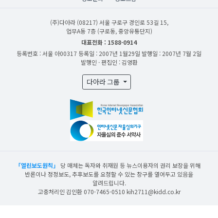
(주)다아라
(08217) 서울 구로구 경인로 53길 15,
업무A동 7층 (구로동, 중앙유통단지)
대표전화 : 1588-0914
등록번호 : 서울 아00317
등록일 : 2007년 1월29일
발행일 : 2007년 7월 2일
발행인 · 편집인 : 김영환
다아라 그룹
「열린보도원칙」
당 매체는 독자와 취재원 등 뉴스이용자의 권리 보장을 위해
반론이나 정정보도, 추후보도를 요청할 수 있는 창구를 열어두고 있음을
알려드립니다.
고충처리인 김인환 070-7465-0510 kih2711@kidd.co.kr
산업일보의 사전동의 없이 뉴스 및 콘텐츠를 무단 사용할 경우 저작권법과 관련 법에