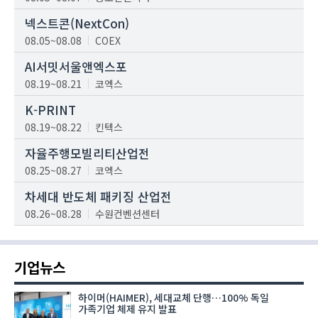
넥스트콘(NextCon)
08.05~08.08
COEX
AI서밋서울앤엑스포
08.19~08.21
코엑스
K-PRINT
08.19~08.22
킨텍스
자율주행모빌리티산업전
08.25~08.27
코엑스
차세대 반도체 패키징 산업전
08.26~08.28
수원컨벤션센터
기업뉴스
하이머(HAIMER), 세대교체 단행…100% 독일
가족기업 체제 유지 발표