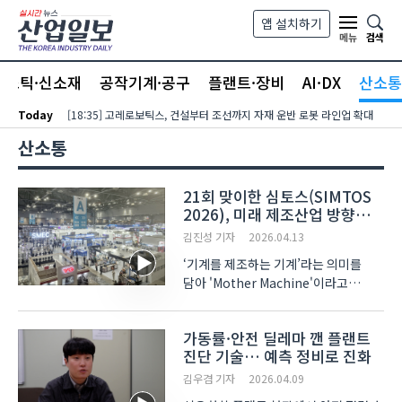
본문 바로가기
앱 설치하기
검색
메뉴
라스틱·신소재
공작기계·공구
플랜트·장비
AI·DX
산소통
Today
[18:35] 고레로보틱스, 건설부터 조선까지 자재 운반 로봇 라인업 확대
산소통
21회 맞이한 심토스(SIMTOS
2026), 미래 제조산업 방향성
제시
김진성 기자
2026.04.13
‘기계를 제조하는 기계’라는 의미를
담아 'Mother Machine'이라고
불리우는 공작기계는 전체 제조산업의
근간을 이루는 산업으로, 한국은 전
가동률·안전 딜레마 깬 플랜트
세계에서 생산 6위, 소비 7위에 이름을
진단 기술… 예측 정비로 진화
올릴 정도의 공작기계 강국이다. 이에
한국공작기계산업계를 대표하..
김우겸 기자
2026.04.09