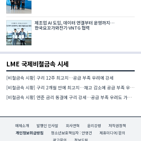
제조업 AI 도입, 데이터 연결부터 운영까지…
한국요꼬가와전기·VNTG 협력
LME 국제비철금속 시세
[비철금속 시황] 구리 12주 최고치…공급 부족 우려에 강세
[비철금속 시황] 구리 2개월 만에 최고치…재고 감소에 공급 부족 우려 확대
[비철금속 시황] 연준 금리 동결에 구리 강세…공급 부족 우려도 가격 지지
매체소개
발행인 인사말
회사연혁
윤리강령
저작권정책
개인정보취급방침
청소년보호책임자 : 안영건
제휴미디어/문의
광고문의
정보드림