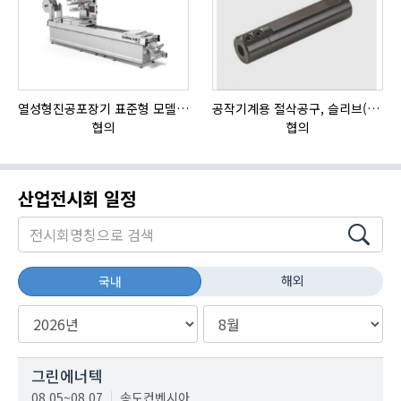
열성형진공포장기 표준형 모델 OMNIVAC S-200
공작기계용 절삭공구, 슬리브(SLEEVE)
협의
협의
산업전시회 일정
해외
국내
그린에너텍
08.05~08.07
송도컨벤시아