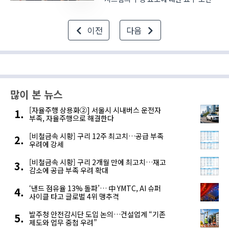
빠르게 변화하고 있다. 지난 달
31일부터 이달 3일까지 고양시 일산
이전
다음
킨텍스(KINTEX)에서 열린 ICPI
WEEK 2026 현장에서 댓와일러
(DATWYLER)는 이러한 흐름에 대응..
많이 본 뉴스
[자율주행 상용화②] 서울시 시내버스 운전자
부족, 자율주행으로 해결한다
[비철금속 시황] 구리 12주 최고치…공급 부족
우려에 강세
[비철금속 시황] 구리 2개월 만에 최고치…재고
감소에 공급 부족 우려 확대
‘낸드 점유율 13% 돌파’… 中 YMTC, AI 슈퍼
사이클 타고 글로벌 4위 맹추격
발주청 안전감시단 도입 논의…건설업계 “기존
제도와 업무 중첩 우려”