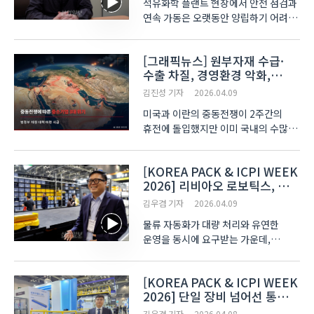
석유화학 플랜트 현장에서 안전 점검과
연속 가동은 오랫동안 양립하기 어려운
과제였다. 비상정지(ESD) 밸브의
상태를 확인하려면 공정을 멈춰야 했고,
[그래픽뉴스] 원부자재 수급·
가동률을 유지하려면 정기 보수(TA)
수출 차질, 경영환경 악화,
까지 점검을 미뤄야 했다. 기존의
중동전쟁이 중소기업에 남긴
구조적 딜레마를 깨고 운..
김진성 기자
2026.04.09
것들
미국과 이란의 중동전쟁이 2주간의
휴전에 돌입했지만 이미 국내의 수많은
중소기업은 이번 중동전쟁으로 인해
다양한 형태의 피해를 입고 있다. 최근
[KOREA PACK & ICPI WEEK
중소벤처기업연구원이 발표한
2026] 리비아오 로보틱스, 로봇
‘중동전쟁이 중소기업에 미치는 영향과
소팅·핸들링 통합 솔루션 제시
시사점’이라는 보고서에 ..
김우겸 기자
2026.04.09
물류 자동화가 대량 처리와 유연한
운영을 동시에 요구받는 가운데,
리비아오 로보틱스(Libiao Robotics)
가 로봇 기반 소팅 및 핸들링 기술을
[KOREA PACK & ICPI WEEK
중심으로 물류 자동화 방향을 제시했다.
2026] 단일 장비 넘어선 통합
리비아오 로보틱스는 지난달 31일부터
제어… 물류 자동화, 공간·속도
3일까지 고양시 일산 킨텍..
김우겸 기자
2026.04.08