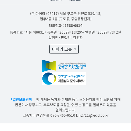
(주)다아라
(08217) 서울 구로구 경인로 53길 15,
업무A동 7층 (구로동, 중앙유통단지)
대표전화 : 1588-0914
등록번호 : 서울 아00317
등록일 : 2007년 1월29일
발행일 : 2007년 7월 2일
발행인 · 편집인 : 김영환
다아라 그룹
「열린보도원칙」
당 매체는 독자와 취재원 등 뉴스이용자의 권리 보장을 위해
반론이나 정정보도, 추후보도를 요청할 수 있는 창구를 열어두고 있음을
알려드립니다.
고충처리인 김인환 070-7465-0510 kih2711@kidd.co.kr
산업일보의 사전동의 없이 뉴스 및 콘텐츠를 무단 사용할 경우 저작권법과 관련 법에