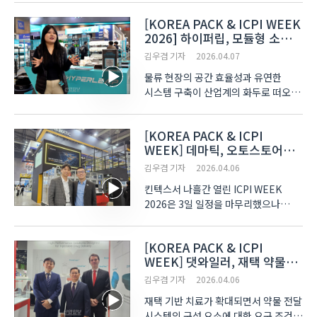
사회’로 이끌고 있다. 제조업에서는
[KOREA PACK & ICPI WEEK
예지보전·자율제조로 생산 중단을
2026] 하이퍼립, 모듈형 소터
최소화하고, 로봇 기술로 제조 공정의
‘HyperWall Node’ 공개…
무인화가 이뤄지고 있다. 물..
김우겸 기자
2026.04.07
유연한 물류 처리 구조 제시
물류 현장의 공간 효율성과 유연한
시스템 구축이 산업계의 화두로 떠오른
가운데, 지난 31일부터 이달 3일까지
나흘간 경기도 고양시 킨텍스
[KOREA PACK & ICPI
(KINTEX)에서 개최된 ‘ICPI WEEK
WEEK] 데마틱, 오토스토어로
2026(국제포장기자재전·물류산업전)’
고밀도 물류 자동화 시장 재편
현장에서 하이퍼립(HYPERL..
김우겸 기자
2026.04.06
도모
킨텍스서 나흘간 열린 ICPI WEEK
2026은 3일 일정을 마무리했으나
현장서 확인한 자동화 열기는 식지 않고
있다. 데마틱(DEMATIC)은 오토스토어
[KOREA PACK & ICPI
(AutoStore)를 활용한 물류 효율화
WEEK] 댓와일러, 재택 약물
전략을 수립하며 국내 시장 확장 발판을
전달 및 PFAS 규제 전략 제시
다졌다. 2022년부터 ..
김우겸 기자
2026.04.06
재택 기반 치료가 확대되면서 약물 전달
시스템의 구성 요소에 대한 요구 조건도