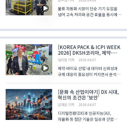
한계 깬다
물류 자동화 시장이 단순 기기 도입을
넘어 고속 처리와 공간 효율을 동시에
통제하는 통합 제어 중심으로 재편되고
있다. KENGIC은 지난달 31일부터
지난 3일까지 고양시 킨텍스(KINTEX)
에서 'ICPI WEEK 2026' 일정을
소화했다. 현장에서..
[KOREA PACK & ICPI WEEK
2026] DKSH코리아, 제약·
환경 분석 자동화 솔루션 대거
임지원 기자
2026.04.07
투입
제약·바이오 산업 내 데이터 신뢰성과
규제 대응의 중요성이 커지면서 분석
장비 시장이 자동화와 정밀도를
중심으로 재편되고 있다. DKSH코리아
[문화 속 산업이야기] DX 시대,
(DKSH Korea)는 고양시 일산 킨텍스
혁신의 조건은 ‘보안’
(KINTEX)에서 열린 ‘ICPI WEEK
2026’에 참가해 글로벌 분..
김대은 기자
2026.04.07
디지털전환(DX)과 인공지능(AI),
자율화 등 첨단 기술은 일상과 산업
현장을 혁신하며 ‘스마트(지능형)