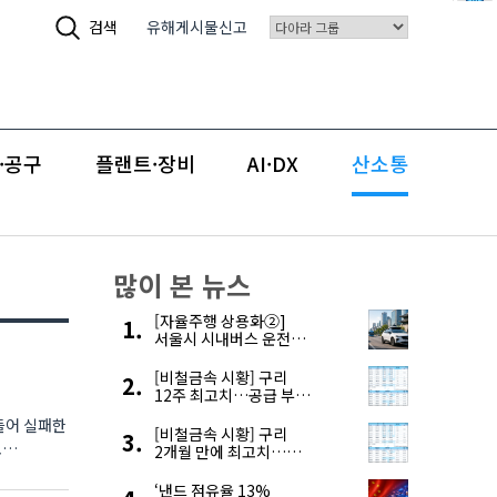
검색
유해게시물신고
·공구
플랜트·장비
AI·DX
산소통
많이 본 뉴스
[자율주행 상용화②]
서울시 시내버스 운전자
부족, 자율주행으로
해결한다
[비철금속 시황] 구리
12주 최고치…공급 부족
우려에 강세
들어 실패한
[비철금속 시황] 구리
고
2개월 만에 최고치…
재고 감소에 공급 부족
우려 확대
‘낸드 점유율 13%