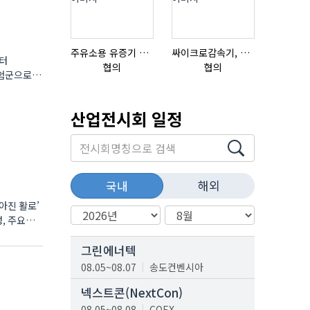
주유소용 유증기 회수장치, 유증기 회수장치, 방폭형, 방폭형 유증기 회수장치
싸이크로감속기, 감속기제작
리본믹서
부터
협의
협의
협의
산업전시회 일정
해외
국내
아진 활로’
, 주요국
그린에너텍
08.05~08.07
송도컨벤시아
넥스트콘(NextCon)
08.05~08.08
COEX