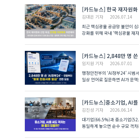
[카드뉴스] 한국 재자원화
김대은 기자
2026.07.14
최근 핵심광물 공급망 불안이 심
강화를 위해 국내 ‘핵심광물 재
국립한국해양대학교 유..
[카드뉴스] 2,848만 명 
임지원 기자
2026.07.01
행정안전부의 ‘AI정부24’ 시범
일상 언어로 질문하면 AI가 문맥
[카드뉴스]중소기업, AI를
김진성 기자
2026.06.14
대기업(66.5%)과 중소기업(52
동일하게 놓으면 순수 규모 격차
있습니다..