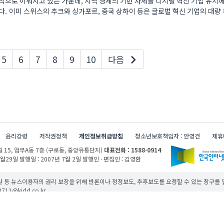
적으로 이뤄지고 있는 가운데, 지역 경제의 기반 자체를 디지털 혁신 기업 유치
. 이미 스위스의 추크와 싱가포르, 중국 상하이 등은 글로벌 혁신 기업의 대량 
5
6
7
8
9
10
다음
윤리강령
저작권정책
개인정보취급방침
청소년보호책임자 : 안영건
제휴
 15,
업무A동 7층 (구로동, 중앙유통단지)
대표전화 : 1588-0914
1월29일
발행일 : 2007년 7월 2일
발행인 · 편집인 : 김영환
 등 뉴스이용자의 권리 보장을 위해 반론이나 정정보도, 추후보도를 요청할 수 있는 창구를
11@kidd.co.kr
무단 사용할 경우 저작권법과 관련 법에 의거하여 제재를 받을 수 있습니다.