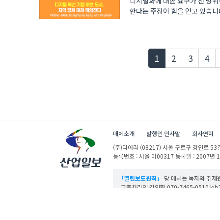
디지털화에 대한 요구가 전 방위
한다는 주장이 힘을 얻고 있습니다
현재페이지
1
2
3
4
매체소개
발행인 인사말
회사연혁
(주)다아라
(08217) 서울 구로구 경인로 53길
등록번호 : 서울 아00317
등록일 : 2007년 
「열린보도원칙」
당 매체는 독자와 취재원
고충처리인 김인환 070-7465-0510 kih27
산업일보의 사전동의 없이 뉴스 및 콘텐츠를 
ⓒ DAARA Co., Ltd. All Rights Reserved.