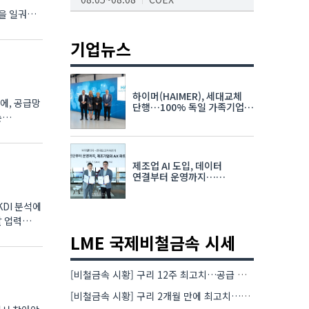
AI서밋서울앤엑스포
08.19~08.21
코엑스
기업뉴스
K-PRINT
08.19~08.22
킨텍스
하이머(HAIMER), 세대교체
에, 공급망
자율주행모빌리티산업전
단행…100% 독일 가족기업
순
체제 유지 발표
08.25~08.27
코엑스
차세대 반도체 패키징 산업전
제조업 AI 도입, 데이터
08.26~08.28
수원컨벤션센터
연결부터 운영까지…
한국요꼬가와전기·VNTG 협력
할 업력
LME 국제비철금속 시세
[비철금속 시황] 구리 12주 최고치…공급 부족 우려에 강세
[비철금속 시황] 구리 2개월 만에 최고치…재고 감소에 공급 부족 우려 확대