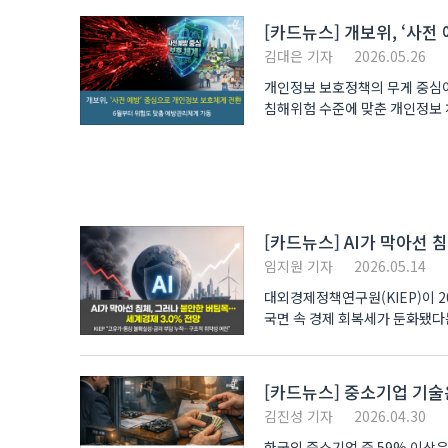
[카드뉴스] 개보위, ‘사
김대은 기자
2026.05.26
개인정보 보호정책의 무게 중심이
침해위험 수준에 맞춘 개인정보 처리실태 점검에 나섭니다. 개인정
구분하고..
[카드뉴스] AI가 막아선 
임지원 기자
2026.05.14
대외경제정책연구원(KIEP)이 2
국면 속 경제 회복세가 둔화됐다
국..
[카드뉴스] 중소기업 기술
김진성 기자
2026.04.30
한국의 중소기업 중 59% 이상