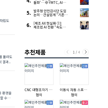
돌파’… 中 YMTC, AI
슈퍼 사이클 타고 글로벌
4위 맹추격
발주청 안전감시단 도입
논의…건설업계 “기존
제도와 업무 중첩 우려”
 자립도
[제조 AX 현실화 ①]
제조업 AI 전환 “속도와
생태계가 관건”
추천제품
1
/
4
어를 몰라도
 결과..
신품
신품
CNC 대형조각기 K-2040B
이동식 자동 스프레이 세척기
 등 환경을
협의
협의
협의
할 수
신품
중고