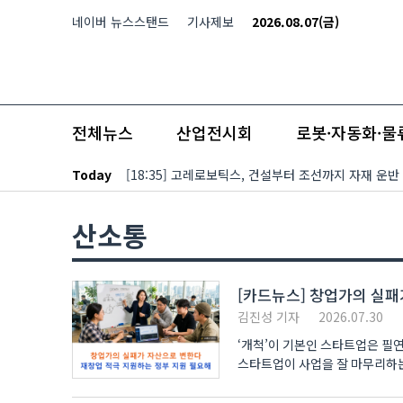
본문 바로가기
네이버 뉴스스탠드
기사제보
2026.08.07(금)
전체뉴스
산업전시회
로봇·자동화·물
Today
[18:35] 고레로보틱스, 건설부터 조선까지 자재 운반
산소통
[카드뉴스] 창업가의 실
김진성 기자
2026.07.30
‘개척’이 기본인 스타트업은 필
스타트업이 사업을 잘 마무리하
있습니다..