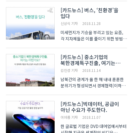
늘어나면서 지식재산권에 대한 관심도
[카드뉴스] 버스, ‘친환경’을
높아지고 있습니다. 지식재산권이란
입다
문화, 예술, 과학작품, 산업활동 등
인간의 지적 창작활동의 결과로 생기는
신상식 기자
2018.11.28
무형..
미세먼지가 기승을 부리고 있는 요즘,
각 지자체들은 이를 줄이기 위한 방법
중 하나로 ‘수소버스’를 선보이고
있습니다. 현재 수소버스를 운행하고
[카드뉴스] 중소기업의
있는 지자체에는 울산시와 서울시가
북한경제특구진출, 여기는
있습니다. 124번 버스에 투입된 울산
어떤가요?
수소버스는 율리..
김진성 기자
2018.11.14
남북간의 관계가 올 한 해 내내 훈훈한
분위기가 형성되면서 경제협력(이하
경협)에 대한 기대감도 분위기가
무르익고 있습니다. 특히 내수시장
[카드뉴스]빅데이터, 공급이
침체로 어려움을 겪는 중소기업은
아닌 수요가 주도한다.
남북경협에 대한 기대가 더욱 큽니다.
하지만, 사전에 치밀한 준비가..
이아름 기자
2018.11.07
한 글로벌 기업은 DVD 대여업에서부터
시작해 지금은 세계적인 비디오