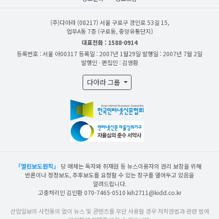
(주)다아라
(08217) 서울 구로구 경인로 53길 15,
업무A동 7층 (구로동, 중앙유통단지)
대표전화 : 1588-0914
등록번호 : 서울 아00317
등록일 : 2007년 1월29일
발행일 : 2007년 7월 2일
발행인 · 편집인 : 김영환
다아라 그룹
「열린보도원칙」
당 매체는 독자와 취재원 등 뉴스이용자의 권리 보장을 위해
반론이나 정정보도, 추후보도를 요청할 수 있는 창구를 열어두고 있음을
알려드립니다.
고충처리인 김인환 070-7465-0510 kih2711@kidd.co.kr
산업일보의 사전동의 없이 뉴스 및 콘텐츠를 무단 사용할 경우 저작권법과 관련 법에