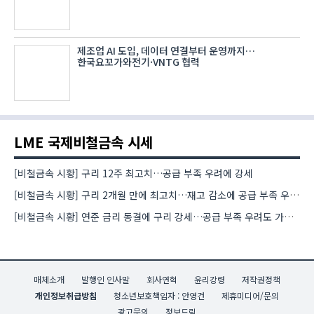
제조업 AI 도입, 데이터 연결부터 운영까지…
한국요꼬가와전기·VNTG 협력
LME 국제비철금속 시세
[비철금속 시황] 구리 12주 최고치…공급 부족 우려에 강세
[비철금속 시황] 구리 2개월 만에 최고치…재고 감소에 공급 부족 우려 확대
[비철금속 시황] 연준 금리 동결에 구리 강세…공급 부족 우려도 가격 지지
매체소개
발행인 인사말
회사연혁
윤리강령
저작권정책
개인정보취급방침
청소년보호책임자 : 안영건
제휴미디어/문의
광고문의
정보드림