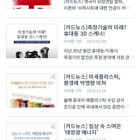
[카드뉴스] 영국의 유럽연합 탈퇴,
이른바 ‘브렉시트에 대한 언급이 처음
시작된 지도 3년 가까이 돼가고
있는데요. 지난 15일, 이에 대한
[카드뉴스]측정기술의 미래?
최종부결이 이뤄진 것으로
휴대용 3D 스캐너!
알려졌습니다. 한국 시간으로 16일
오전 공개된 브렉시트 합의안 표결
이아름 기자
2019.01.04
결과는 ..
지난 30년 동안 휴대용/이동식
측정기의 발전은 측정 분야에 가장 큰
변화이며, 그 예로 휴대용 3D 스캐너를
들 수 있습니다. 3D 스캐너는 제품을
[카드뉴스] 미세플라스틱,
스캔하여 3D 데이터 저장은 물론
환경에 악영향 미쳐
역설계와 품질검사에 활용되고
있습니다. 1세대 측정기(고정식 3..
이아름 기자
2018.12.26
올해 중국의 폐플라스틱 수입 금지
조치로 인해 국내에서 많은 혼란이
있었습니다. 이에 따라 플라스틱 사용에
대한 경각심이 높아지고 있습니다. 국내
[카드뉴스] 일상 속 스며든
플라스틱 소비는 계속 증가하고
‘태양광 에너지’
있습니다. 플라스틱 폐기물 발생량이
2011년 3천949톤에서 ..
신상식 기자
2018.12.19