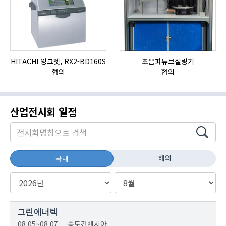
HITACHI 잉크젯, RX2-BD160S
초음파튜브실링기
협의
협의
산업전시회 일정
해외
국내
그린에너텍
08.05~08.07
송도컨벤시아