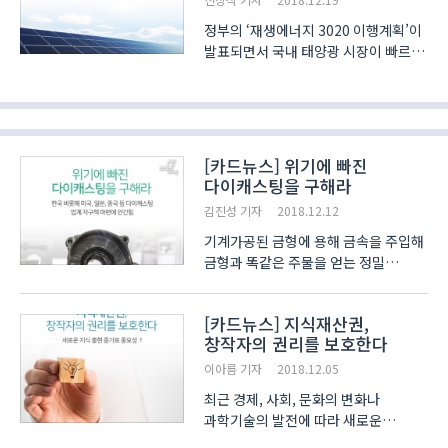
정부의 ‘재생에너지 3020 이행계획’이
발표되면서 국내 태양광 시장이 빠르게
발전하고 있습니다.
한국수출입은행에서 발표한 자료에
따르면, 올해 국내 태양광 시장 규모는
지난해보다 약 70% 늘어난 1.8GW를
달성할 것으로 보입니다. ..
[카드뉴스] 위기에 빠진
다이캐스팅을 구해라
김진성 기자
2018.12.12
기계가공된 금형에 용해 금속을 주입해
금형과 똑같은 주물을 얻는 정밀
주조법인 ‘다이캐스팅(die casting)은
치수가 정확해 다듬질이 필요치 않으며,
[카드뉴스] 지식재산권,
우수한 기계적 성질과 양산의 용이함
창작자의 권리를 보호한다
때문에 제조업계에서 많은 사랑을
받아왔습니다. 그러..
이아름 기자
2018.12.05
최근 경제, 사회, 문화의 변화나
과학기술의 발전에 따라 새로운
분야에서 출현하는 지식들이