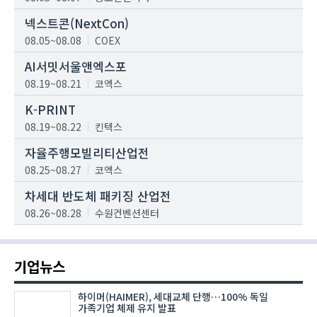
넥스트콘(NextCon)
08.05~08.08
COEX
AI서밋서울앤엑스포
08.19~08.21
코엑스
K-PRINT
08.19~08.22
킨텍스
자율주행모빌리티산업전
08.25~08.27
코엑스
차세대 반도체 패키징 산업전
08.26~08.28
수원컨벤션센터
기업뉴스
하이머(HAIMER), 세대교체 단행…100% 독일
가족기업 체제 유지 발표