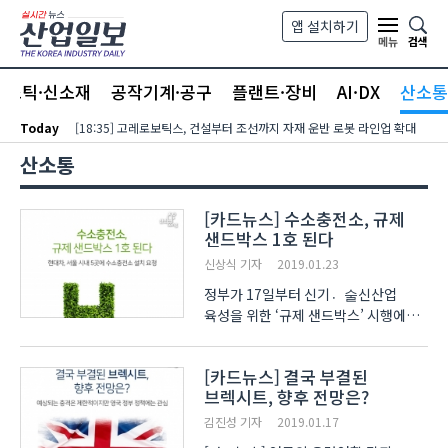
본문 바로가기
앱 설치하기
검색
메뉴
라스틱·신소재
공작기계·공구
플랜트·장비
AI·DX
산소통
Today
[18:35] 고레로보틱스, 건설부터 조선까지 자재 운반 로봇 라인업 확대
산소통
[카드뉴스] 수소충전소, 규제
샌드박스 1호 된다
신상식 기자
2019.01.23
정부가 17일부터 신기술〮신산업
육성을 위한 ‘규제 샌드박스’ 시행에
들어갔습니다. 규제 샌드박스란 새로운
제품이나 서비스가 출시될 때 일정 기간
[카드뉴스] 결국 부결된
동안 기존 규제를 면제, 유예시켜주는
브렉시트, 향후 전망은?
제도를 말하는데요. 규제 샌드박스가
시행된 첫 날에..
김진성 기자
2019.01.17