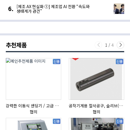
[제조 AX 현실화 ①] 제조업 AI 전환 “속도와
생태계가 관건”
추천제품
1
/
4
신품
신품
강력한 이동식 샌딩기 / 고급 이태리 IBIX샌드블라스터
공작기계용 절삭공구, 슬리브(SLEEVE)
자
협의
협의
신품
신품