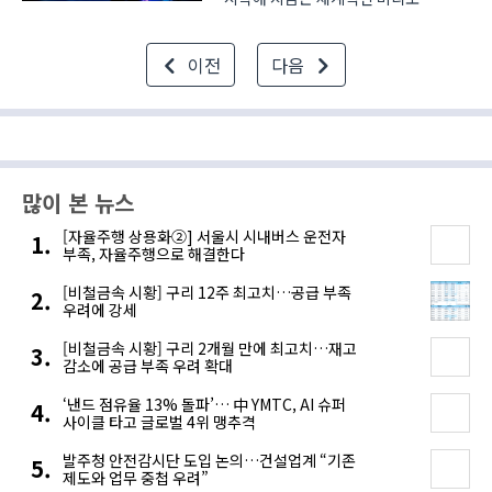
스트리밍 서비스 기업으로
성장했습니다. 이렇게 성장할 수 있었던
이전
다음
배경에는 빅데이터가 있습니다.
빅데이터는 기존 데이터보다 규모가
방대해 기존의 방법이나 도구로 수집·..
많이 본 뉴스
[자율주행 상용화②] 서울시 시내버스 운전자
부족, 자율주행으로 해결한다
[비철금속 시황] 구리 12주 최고치…공급 부족
우려에 강세
[비철금속 시황] 구리 2개월 만에 최고치…재고
감소에 공급 부족 우려 확대
‘낸드 점유율 13% 돌파’… 中 YMTC, AI 슈퍼
사이클 타고 글로벌 4위 맹추격
발주청 안전감시단 도입 논의…건설업계 “기존
제도와 업무 중첩 우려”