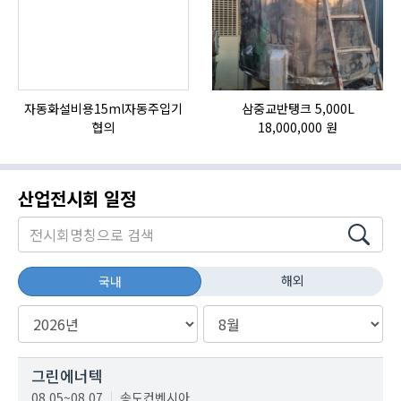
자동화설비용15ml자동주입기
삼중교반탱크 5,000L
협의
18,000,000 원
산업전시회 일정
해외
국내
그린에너텍
08.05~08.07
송도컨벤시아