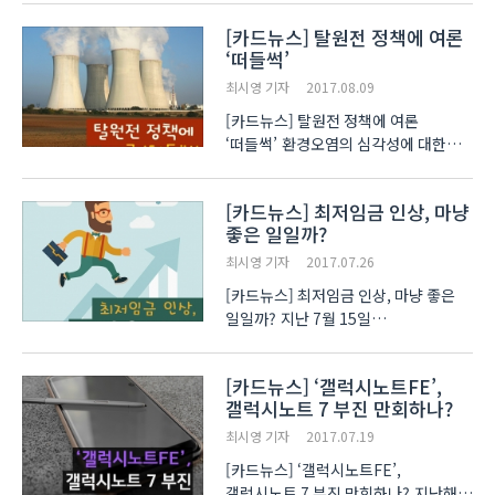
최근에는 취미생활로 많이 쓰이는
[카드뉴스] 탈원전 정책에 여론
드론이 몰카에 이용되고 있는데요.
‘떠들썩’
드론에 달린 카메라로 영상을 촬영하는
이른바 드론 ..
최시영 기자
2017.08.09
[카드뉴스] 탈원전 정책에 여론
‘떠들썩’ 환경오염의 심각성에 대한
인식이 확산되면서 오염물질 배출을
최소화하기 위한 정책들이 발표,
[카드뉴스] 최저임금 인상, 마냥
시행되고 있습니다. 그 중 탈원전
좋은 일일까?
부분에 대해 여론이 들썩이고 있는데요.
대선 당시 때부터 공약이었던 노..
최시영 기자
2017.07.26
[카드뉴스] 최저임금 인상, 마냥 좋은
일일까? 지난 7월 15일
최저임금위원회가 개최한 제11차
전원회의에서 내년 최저임금이
[카드뉴스] ‘갤럭시노트FE’,
결정됐습니다. 올해 최저임금인
갤럭시노트 7 부진 만회하나?
6천470원보다 16.4% 오른
7천530원이 된 것입니다. 하지만 이에
최시영 기자
2017.07.19
대해 노동자들과 자영업자..
[카드뉴스] ‘갤럭시노트FE’,
갤럭시노트 7 부진 만회하나? 지난해