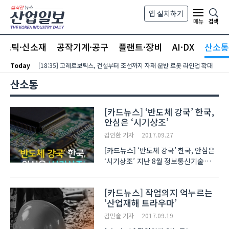
본문 바로가기
앱 설치하기
검색
메뉴
라스틱·신소재
공작기계·공구
플랜트·장비
AI·DX
산소통
Today
[18:35] 고레로보틱스, 건설부터 조선까지 자재 운반 로봇 라인업 확대
산소통
[카드뉴스] ‘반도체 강국’ 한국,
안심은 ‘시기상조’
김인환 기자
2017.09.27
[카드뉴스] ‘반도체 강국’ 한국, 안심은
‘시기상조’ 지난 8월 정보통신기술
(ICT) 수출이 174억9천만 달러를
기록했습니다. 이는 ICT 수출 집계 이래
[카드뉴스] 작업의지 억누르는
역대 최고 수출액으로, 올 2월 이후
‘산업재해 트라우마’
7개월 연속 월간 최대 수출 실적을
경신한 수치입니다.. ..
김민솔 기자
2017.09.19