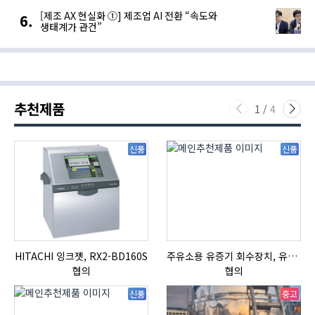
[제조 AX 현실화 ①] 제조업 AI 전환 “속도와
생태계가 관건”
추천제품
1
/
4
신품
신품
HITACHI 잉크젯, RX2-BD160S
주유소용 유증기 회수장치, 유증기 회수장치, 방폭형, 방폭형 유증기 회수장치
협의
협의
신품
중고