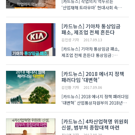
[카드뉴스] 작업의지 억누르는
‘산업재해 트라우마’ 현대사회 속
대부분의 사람들은 저마다 크고 작은
트라우마를 안고 삽니다. 그 중
[카드뉴스] 기아차 통상임금
위험천만한 사고가 잦은 산업계
패소, 제조업 전체 흔든다
종사자들의 ‘산업재해 트라우마’는
고통의 정도가 높아 스스로 극복하기가
김진성 기자
2017.09.13
어..
[카드뉴스] 기아차 통상임금 패소,
제조업 전체 흔든다 통상임금 :
근로자에게 정기적이고 일률적으로
소정(所定) 근로 또는 총근로에 대하여
[카드뉴스] 2018 에너지 정책
지급하기로 정한 시간급 금액, 일급
패러다임 ‘대변혁’
금액, 주급 금액, 월급 금액 또는 도급
금액 최근 국내경제계를 뒤흔..
김인환 기자
2017.09.06
[카드뉴스] 2018 에너지 정책 패러다임
‘대변혁’ 산업통상자원부의 2018년도
예산안이 공개됐습니다. 2018년도
예산안은 주로 ▲신재생에너지 사업
[카드뉴스] 4차산업혁명 위원회
강화 ▲국민일자리 신산업 육성 ▲
신설, 범부처 종합대책 마련
수출구조고도화 등에 집중 투자되는
모습을 보였는데요. 특히 ‘신재생..
최시영 기자
2017.08.30