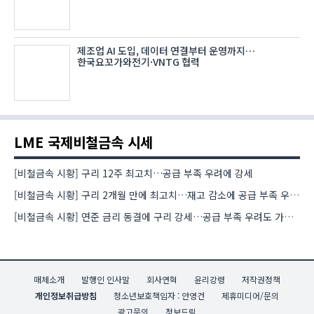
제조업 AI 도입, 데이터 연결부터 운영까지…
한국요꼬가와전기·VNTG 협력
LME 국제비철금속 시세
[비철금속 시황] 구리 12주 최고치…공급 부족 우려에 강세
[비철금속 시황] 구리 2개월 만에 최고치…재고 감소에 공급 부족 우려 확대
[비철금속 시황] 연준 금리 동결에 구리 강세…공급 부족 우려도 가격 지지
매체소개
발행인 인사말
회사연혁
윤리강령
저작권정책
개인정보취급방침
청소년보호책임자 : 안영건
제휴미디어/문의
광고문의
정보드림