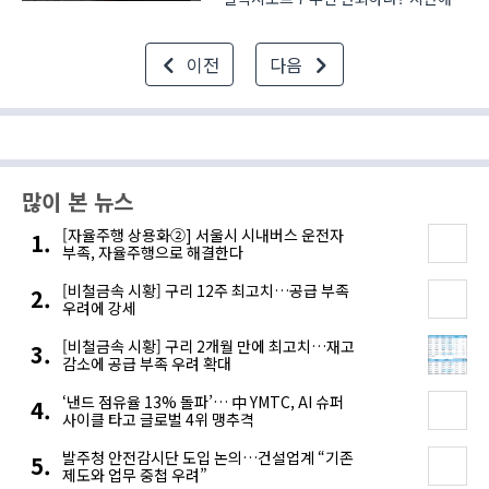
삼성은 갤럭시노트7의 배터리 발화로
신뢰도가 많이 떨어졌었습니다. 이를
이전
다음
만회하기 위해 삼성은 갤럭시노트7의
리퍼폰인 갤럭시노트FE를
선보였습니다. 갤럭시노트FE는
갤럭시노..
많이 본 뉴스
[자율주행 상용화②] 서울시 시내버스 운전자
부족, 자율주행으로 해결한다
[비철금속 시황] 구리 12주 최고치…공급 부족
우려에 강세
[비철금속 시황] 구리 2개월 만에 최고치…재고
감소에 공급 부족 우려 확대
‘낸드 점유율 13% 돌파’… 中 YMTC, AI 슈퍼
사이클 타고 글로벌 4위 맹추격
발주청 안전감시단 도입 논의…건설업계 “기존
제도와 업무 중첩 우려”