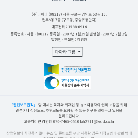
(주)다아라
(08217) 서울 구로구 경인로 53길 15,
업무A동 7층 (구로동, 중앙유통단지)
대표전화 : 1588-0914
등록번호 : 서울 아00317
등록일 : 2007년 1월29일
발행일 : 2007년 7월 2일
발행인 · 편집인 : 김영환
다아라 그룹
「열린보도원칙」
당 매체는 독자와 취재원 등 뉴스이용자의 권리 보장을 위해
반론이나 정정보도, 추후보도를 요청할 수 있는 창구를 열어두고 있음을
알려드립니다.
고충처리인 김인환 070-7465-0510 kih2711@kidd.co.kr
산업일보의 사전동의 없이 뉴스 및 콘텐츠를 무단 사용할 경우 저작권법과 관련 법에