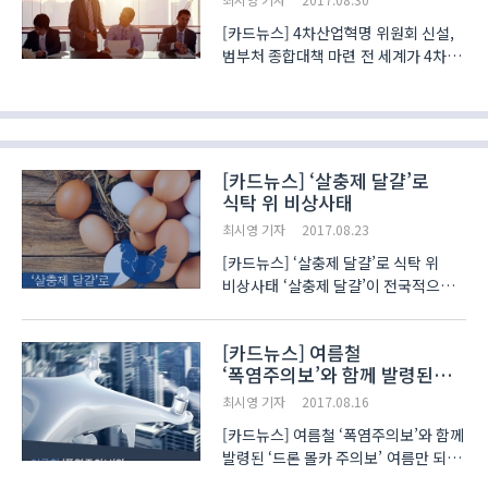
[카드뉴스] 4차산업혁명 위원회 신설,
범부처 종합대책 마련 전 세계가 4차
산업혁명 시대를 주도하기 위해 자국에
적합한 대응방안을 세우고 있습니다.
각국의 상황이 다른 만큼 국가마다
내세우는 전략은 물론 정부의 지원 등도
판이합니다. 이에..
[카드뉴스] ‘살충제 달걀’로
식탁 위 비상사태
최시영 기자
2017.08.23
[카드뉴스] ‘살충제 달걀’로 식탁 위
비상사태 ‘살충제 달걀’이 전국적으로
큰 파장을 일으키고 있습니다. 정부는
사태 악화를 막기 위해 15일 0시부터
[카드뉴스] 여름철
모든 양계장의 달걀 출하와 시장 유통을
‘폭염주의보’와 함께 발령된
전면 금지시켰으며 닭 사육 수가
‘드론 몰카 주의보’
3천마리 이상인 농..
최시영 기자
2017.08.16
[카드뉴스] 여름철 ‘폭염주의보’와 함께
발령된 ‘드론 몰카 주의보’ 여름만 되면
기승을 부리는 몰래카메라(몰카) 범죄.