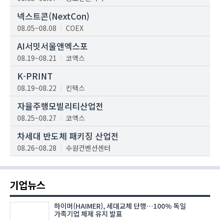
넥스트콘(NextCon)
08.05~08.08
COEX
AI서밋서울앤엑스포
08.19~08.21
코엑스
K-PRINT
08.19~08.22
킨텍스
자율주행모빌리티산업전
08.25~08.27
코엑스
차세대 반도체 패키징 산업전
08.26~08.28
수원컨벤션센터
기업뉴스
하이머(HAIMER), 세대교체 단행…100% 독일
가족기업 체제 유지 발표