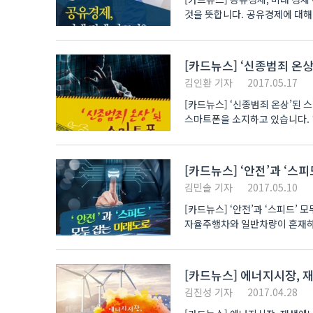
것을 뜻합니다. 공유경제에 대해
차량을 공유..
[카드뉴스] ‘신종범죄 온
김인환 기자
2017.05.17
[카드뉴스] ‘신종범죄 온상’된 스마트폰 한국은 세계 최고 수준의 스마트폰 보급률을 자랑할
스마트폰을 소지하고 있습니다.
증가하고 있습..
[카드뉴스] ‘안전’과 ‘스
김민솔 기자
2017.05.10
[카드뉴스] ‘안전’과 ‘스피드’
자율주행차와 일반차량이 혼재하는
보행자의..
[카드뉴스] 에너지시장, 
김진성 기자
2017.04.28