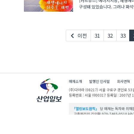
[카드뉴스] 에너지시장, 재생에
구성돼 있었습니다. 그러나 화석
이전
31
32
33
매체소개
발행인 인사말
회사연혁
(주)다아라
(08217) 서울 구로구 경인로 53길
등록번호 : 서울 아00317
등록일 : 2007년 
「열린보도원칙」
당 매체는 독자와 취재원
고충처리인 김인환 070-7465-0510 kih27
산업일보의 사전동의 없이 뉴스 및 콘텐츠를 
ⓒ DAARA Co., Ltd. All Rights Reserved.