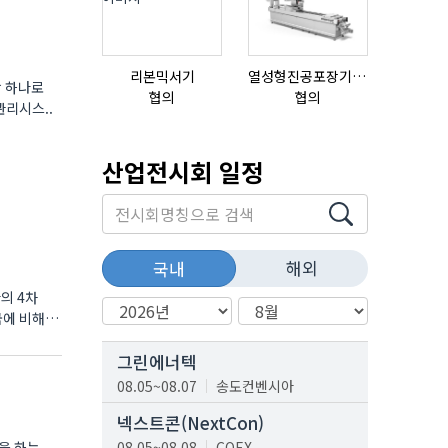
리본믹서기
열성형진공포장기 표준형 모델 OMNIVAC S-200
초음파튜브
락 하나로
협의
협의
협의
관리시스..
산업전시회 일정
해외
국내
의 4차
국에 비해
그린에너텍
08.05~08.07
송도컨벤시아
넥스트콘(NextCon)
을 하는
08.05~08.08
COEX