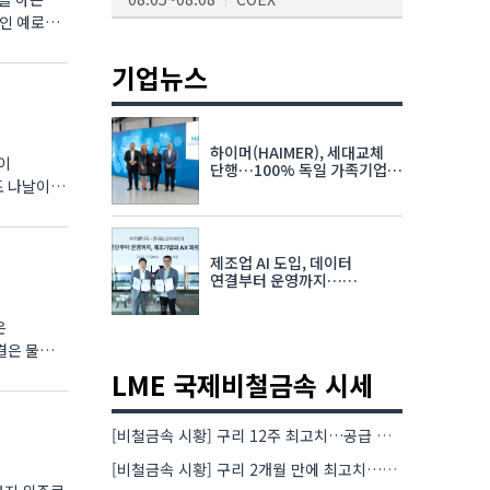
인 예로
AI서밋서울앤엑스포
08.19~08.21
코엑스
기업뉴스
K-PRINT
08.19~08.22
킨텍스
하이머(HAIMER), 세대교체
자율주행모빌리티산업전
단행…100% 독일 가족기업
도 나날이
체제 유지 발표
08.25~08.27
코엑스
차세대 반도체 패키징 산업전
제조업 AI 도입, 데이터
08.26~08.28
수원컨벤션센터
연결부터 운영까지…
한국요꼬가와전기·VNTG 협력
은
결은 물론
LME 국제비철금속 시세
[비철금속 시황] 구리 12주 최고치…공급 부족 우려에 강세
[비철금속 시황] 구리 2개월 만에 최고치…재고 감소에 공급 부족 우려 확대