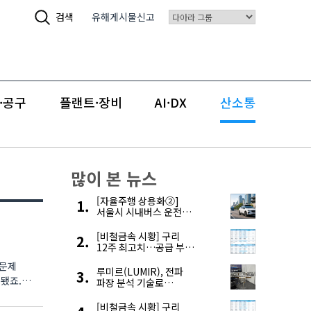
검색
유해게시물신고
·공구
플랜트·장비
AI·DX
산소통
많이 본 뉴스
[자율주행 상용화②]
서울시 시내버스 운전자
부족, 자율주행으로
해결한다
[비철금속 시황] 구리
12주 최고치…공급 부족
우려에 강세
 문제
루미르(LUMIR), 전파
됐죠.
파장 분석 기술로
‘광학위성’ 한계 극복
[비철금속 시황] 구리