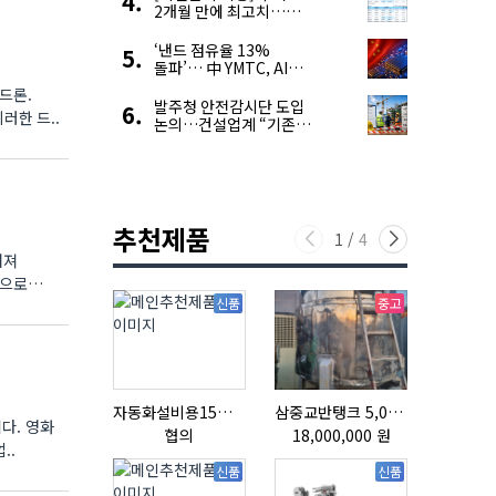
2개월 만에 최고치…
재고 감소에 공급 부족
우려 확대
‘낸드 점유율 13%
돌파’… 中 YMTC, AI
슈퍼 사이클 타고 글로벌
드론.
4위 맹추격
발주청 안전감시단 도입
러한 드..
논의…건설업계 “기존
제도와 업무 중첩 우려”
추천제품
1
/
4
어져
적으로
신품
중고
자동화설비용15ml자동주입기
삼중교반탱크 5,000L
다. 영화
협의
18,000,000 원
협의
..
신품
신품