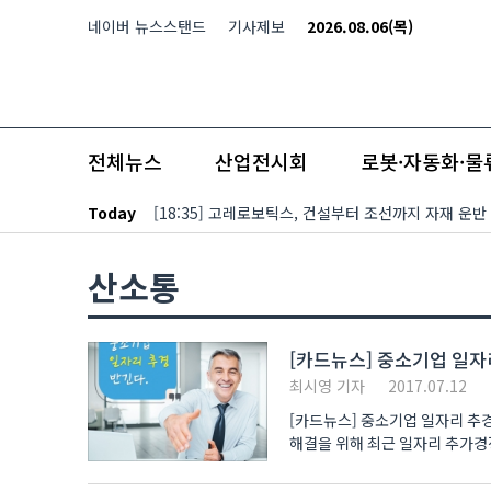
본문 바로가기
네이버 뉴스스탠드
기사제보
2026.08.06(목)
전체뉴스
산업전시회
로봇·자동화·물
Today
[18:35] 고레로보틱스, 건설부터 조선까지 자재 운반
산소통
[카드뉴스] 중소기업 일자
최시영 기자
2017.07.12
[카드뉴스] 중소기업 일자리 추
해결을 위해 최근 일자리 추가경
그렇다면 ..