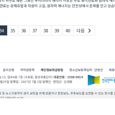
너지 위주로 재편 그동안 우리나라의 에너지 시장은 주로 화석연료와 원자력 에
연료는 공해유발과 자원의 고갈, 원자력 에너지는 안전성에서 문제를 안고 있습니다
현재페이지
34
35
36
37
38
39
40
다음
윤리강령
저작권정책
개인정보취급방침
청소년보호책임자 : 안영건
제휴
 15,
업무A동 7층 (구로동, 중앙유통단지)
대표전화 : 1588-0914
1월29일
발행일 : 2007년 7월 2일
발행인 · 편집인 : 김영환
 등 뉴스이용자의 권리 보장을 위해 반론이나 정정보도, 추후보도를 요청할 수 있는 창구를
11@kidd.co.kr
무단 사용할 경우 저작권법과 관련 법에 의거하여 제재를 받을 수 있습니다.