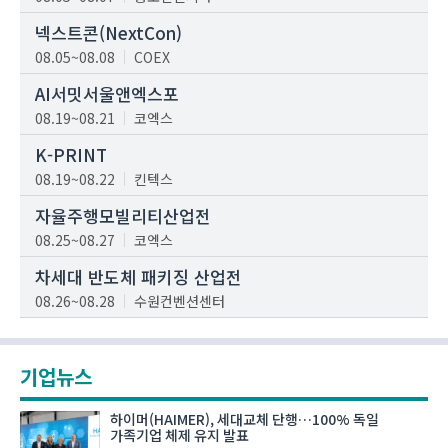
넥스트콘(NextCon)
08.05~08.08
COEX
AI서밋서울앤엑스포
08.19~08.21
코엑스
K-PRINT
08.19~08.22
킨텍스
자율주행모빌리티산업전
08.25~08.27
코엑스
차세대 반도체 패키징 산업전
08.26~08.28
수원컨벤션센터
기업뉴스
하이머(HAIMER), 세대교체 단행…100% 독일
가족기업 체제 유지 발표