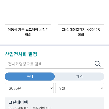
이동식 자동 스프레이 세척기
CNC 대형조각기 K-2040B
자
협의
협의
산업전시회 일정
해외
국내
그린에너텍
08.05~08.07
송도컨벤시아