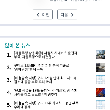
구조 부품을 복합소재로 대체하려는
연구가 이어지고 있다. 특히 전기차
이전
다음
확산으로 차량 중량이 증가하면서
서스펜션 구조 부품의 경량화 기술이
자동차 산업의 주요 연구 ..
많이 본 뉴스
[자율주행 상용화②] 서울시 시내버스 운전자
부족, 자율주행으로 해결한다
루미르(LUMIR), 전파 파장 분석 기술로
‘광학위성’ 한계 극복
[비철금속 시황] 구리 2개월 만에 최고치…재고
감소에 공급 부족 우려 확대
‘낸드 점유율 13% 돌파’… 中 YMTC, AI 슈퍼
사이클 타고 글로벌 4위 맹추격
[비철금속 시황] 구리 12주 최고치…공급 부족
우려에 강세