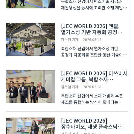
복합소재 산업에서 탄소배출 저감과
재활용성을 동시에 고려한 소재 개발이
핵심 과제로 부상하고 있다. 성능과
경량성을 유지하면서 환경 영향을
[JEC WORLD 2026] 엔겔,
줄이려는 기술이 확대되며, 소재·공정·
열가소성 기반 자동화 공정
디자인을 연계한 지속가능 전략이 산업
공개… 복합소재 양산 기술
전반으로 확산되는 흐름..
김우겸 기자
2026.03.18
전환 가속
복합소재 산업에서 열가소성 기반
공정과 자동화를 결합한 양산 기술이
확산되고 있다. 경량 구조와 생산
효율을 동시에 고려한 제조 방식이 드론
[JEC WORLD 2026] 미쓰비시
·전기차 등 신산업 적용으로 이어지며,
케미칼 그룹, 복합소재
공정 통합형 생산 기술이 현장 중심으로
밸류체인 통합 전략 제시
구체화되는 흐름이다...
김우겸 기자
2026.03.18
복합소재 산업에서 소재 개발과 부품
제조를 통합하는 방식이 확대되는
가운데, 고성능 소재와 공정 기술을
결합한 통합 솔루션이 산업 전반에서
[JEC WORLD 2026]
주목받고 있다. 특히 경량화와 기능성
장수바이오, 재생 플라스틱
향상이 요구되는 자동차·항공우주
기반 선순환 소재 기술 소개
분야에서 이러한 접근이 적용 범..
김우겸 기자
2026.03.17