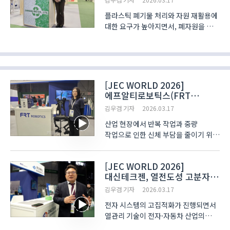
플라스틱 폐기물 처리와 자원 재활용에
대한 요구가 높아지면서, 폐자원을 산업
소재로 전환하는 기술에 대한 관심이
확대되고 있다. 특히 폐플라스틱을 재생
원료로 가공해 다양한 산업에 적용하는
방식이 새로운 소재 공급 체계로
주목받고 있다. ..
[JEC WORLD 2026]
에프알티로보틱스(FRT
ROBOTICS), 근력 지원
김우겸 기자
2026.03.17
웨어러블 로봇 기술 공개
산업 현장에서 반복 작업과 중량
작업으로 인한 신체 부담을 줄이기 위한
기술 수요가 증가하는 가운데, 외골격
형태의 웨어러블 로봇 기술이 제조·
[JEC WORLD 2026]
물류 현장에서 적용 범위를 넓히고
대신테크젠, 열전도성 고분자
있다. 특히 작업자의 움직임을 보조하는
복합소재 기술 소개
근력 지원 장비는 작업..
김우겸 기자
2026.03.17
전자 시스템의 고집적화가 진행되면서
열관리 기술이 전자·자동차 산업의
주요 기술 요소로 부상하고 있다.