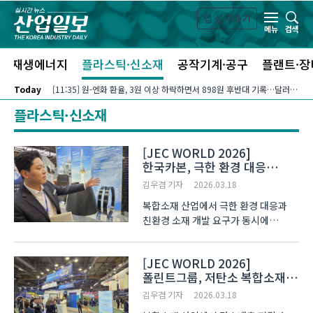
본문 바로가기
앱 설치하기
검색
메뉴
신재생에너지
플라스틱·신소재
공작기계·공구
플랜트·장
Today
[11:35] 원-엔화 환율, 3원 이상 하락하면서 898원 후반대 기록…달러-엔화 환율은 호르무즈 통행 재개 기대감에 157엔 중반대로 올라서
플라스틱·신소재
[JEC WORLD 2026]
한국카본, 극한 환경 대응
복합소재 기술 공개
김우겸 기자
2026.03.18
복합소재 산업에서 극한 환경 대응과
친환경 소재 개발 요구가 동시에
확대되고 있다. 수소·우주·해양 분야를
중심으로 극저온과 초고온 조건에서도
[JEC WORLD 2026]
성능을 유지하는 고기능 소재 기술이
폴린트그룹, 저탄소 복합소재
산업 적용으로 이어지는 흐름이다. 이
전략 공개… SMC·BMC 적용
같은 변화는 지난 1..
김우겸 기자
2026.03.18
확대 흐름 제시