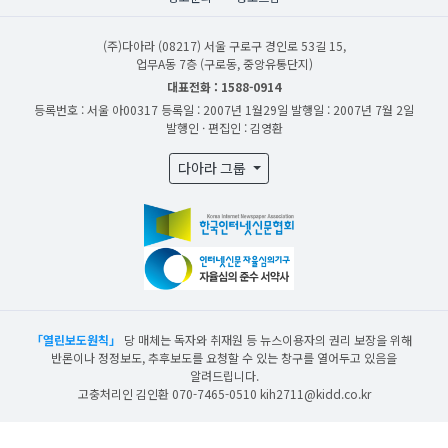
(주)다아라
(08217) 서울 구로구 경인로 53길 15,
업무A동 7층 (구로동, 중앙유통단지)
대표전화 : 1588-0914
등록번호 : 서울 아00317
등록일 : 2007년 1월29일
발행일 : 2007년 7월 2일
발행인 · 편집인 : 김영환
다아라 그룹
「열린보도원칙」
당 매체는 독자와 취재원 등 뉴스이용자의 권리 보장을 위해
반론이나 정정보도, 추후보도를 요청할 수 있는 창구를 열어두고 있음을
알려드립니다.
고충처리인 김인환 070-7465-0510 kih2711@kidd.co.kr
산업일보의 사전동의 없이 뉴스 및 콘텐츠를 무단 사용할 경우 저작권법과 관련 법에