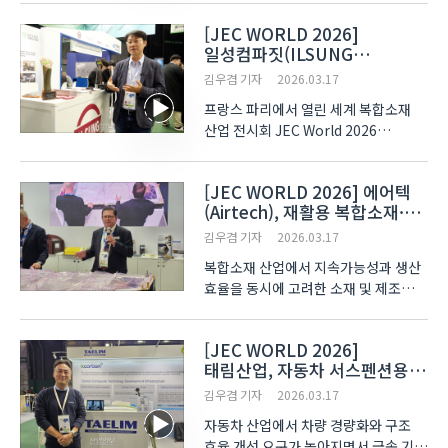
반도체와 전장 부품의 성능 안정성을
[JEC WORLD 2026]
확보하기 위해 열을 효율적으로
일성컴파짓(ILSUNG
전달하는 소재 기술이 요구되는 가운데
COMPOSITES), JEC World
복합소재 기반 열관리 소재 개..
김우겸 기자
2026.03.17
2026서 기술 협력 논의
프랑스 파리에서 열린 세계 복합소재
산업 전시회 JEC World 2026
현장에서 탄소복합재 기술을 기반으로
한 국내 기업들의 해외 시장 활동이
[JEC WORLD 2026] 에어텍
이어졌다. 이번 전시회는 2026년 3월
(Airtech), 재활용 복합소재·
10일부터 12일까지 3일간 프랑스 파리
대형 3D 프린팅 툴링 기술 공개
파리-노르 빌팽트 전시장(Par..
김우겸 기자
2026.03.17
복합소재 산업에서 지속가능성과 생산
효율을 동시에 고려한 소재 및 제조
기술 개발이 확대되는 가운데, 재활용
소재와 적층 제조 기술을 결합한 생산
[JEC WORLD 2026]
방식도 산업 현장에서 적용 범위를
태림산업, 자동차 서스펜션용
넓히고 있다. 이 같은 흐름은
복합소재 리프 스프링 기술 공개
프랑스에서 열린 JEC Wo..
김우겸 기자
2026.03.17
자동차 산업에서 차량 경량화와 구조
효율 개선 요구가 높아지면서 금속 기반