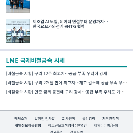
제조업 AI 도입, 데이터 연결부터 운영까지…
한국요꼬가와전기·VNTG 협력
LME 국제비철금속 시세
[비철금속 시황] 구리 12주 최고치…공급 부족 우려에 강세
[비철금속 시황] 구리 2개월 만에 최고치…재고 감소에 공급 부족 우려 확대
[비철금속 시황] 연준 금리 동결에 구리 강세…공급 부족 우려도 가격 지지
매체소개
발행인 인사말
회사연혁
윤리강령
저작권정책
개인정보취급방침
청소년보호책임자 : 안영건
제휴미디어/문의
광고문의
정보드림