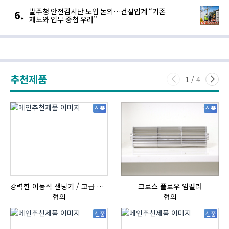
발주청 안전감시단 도입 논의…건설업계 “기존
제도와 업무 중첩 우려”
추천제품
1
/
4
신품
신품
강력한 이동식 샌딩기 / 고급 이태리 IBIX샌드블라스터
크로스 플로우 임펠라
협의
협의
신품
신품