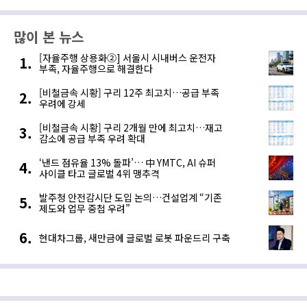
많이 본 뉴스
[자율주행 상용화②] 서울시 시내버스 운전자
부족, 자율주행으로 해결한다
[비철금속 시황] 구리 12주 최고치…공급 부족
우려에 강세
[비철금속 시황] 구리 2개월 만에 최고치…재고
감소에 공급 부족 우려 확대
‘낸드 점유율 13% 돌파’… 中 YMTC, AI 슈퍼
사이클 타고 글로벌 4위 맹추격
발주청 안전감시단 도입 논의…건설업계 “기존
제도와 업무 중첩 우려”
현대차그룹, 새만금에 글로벌 로봇 파운드리 구축