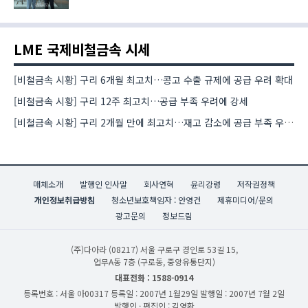
LME 국제비철금속 시세
[비철금속 시황] 구리 6개월 최고치…콩고 수출 규제에 공급 우려 확대
[비철금속 시황] 구리 12주 최고치…공급 부족 우려에 강세
[비철금속 시황] 구리 2개월 만에 최고치…재고 감소에 공급 부족 우려 확대
매체소개
발행인 인사말
회사연혁
윤리강령
저작권정책
개인정보취급방침
청소년보호책임자 : 안영건
제휴미디어/문의
광고문의
정보드림
(주)다아라
(08217) 서울 구로구 경인로 53길 15,
업무A동 7층 (구로동, 중앙유통단지)
대표전화 : 1588-0914
등록번호 : 서울 아00317
등록일 : 2007년 1월29일
발행일 : 2007년 7월 2일
발행인 · 편집인 : 김영환