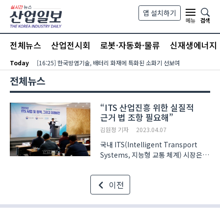
본문 바로가기
앱 설치하기
검색
메뉴
전체뉴스
산업전시회
로봇·자동화·물류
신재생에너지
Today
[16:25] 한국방염기술, 배터리 화재에 특화된 소화기 선보여
전체뉴스
“ITS 산업진흥 위한 실질적
근거 법 조항 필요해”
김원정 기자
2023.04.07
국내 ITS(Intelligent Transport
Systems, 지능형 교통 체계) 시장은
지속 성장하고 있지만 관련 법은 산업
활성화에 발맞추지 못하고 있어 개선이
이전
필요하다는 목소리가 나오고 있다. 6일
경기도 킨텍스 제1전시장 204호에서
개최한 ‘2023 ITS..