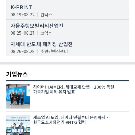
K-PRINT
08.19~08.22
킨텍스
자율주행모빌리티산업전
08.25~08.27
코엑스
차세대 반도체 패키징 산업전
08.26~08.28
수원컨벤션센터
기업뉴스
하이머(HAIMER), 세대교체 단행…100% 독일
가족기업 체제 유지 발표
제조업 AI 도입, 데이터 연결부터 운영까지…
한국요꼬가와전기·VNTG 협력