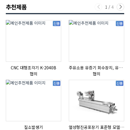
추천제품
1
/
4
신품
신품
CNC 대형조각기 K-2040B
주유소용 유증기 회수장치, 유증기 회수장치, 방폭형, 방폭형 유증기 회수장치
협의
협의
신품
신품
질소발생기
열성형진공포장기 표준형 모델 OMNIVAC S-200