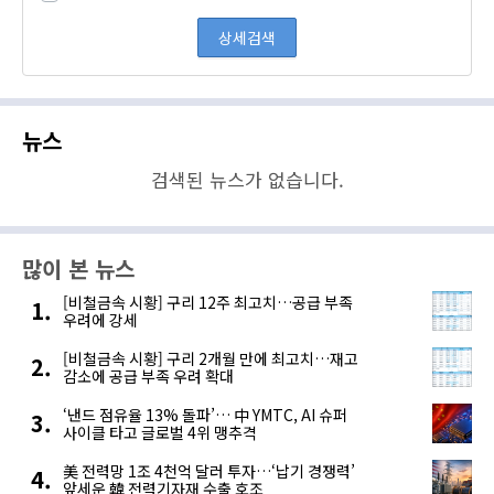
뉴스
검색된 뉴스가 없습니다.
많이 본 뉴스
[비철금속 시황] 구리 12주 최고치…공급 부족
우려에 강세
[비철금속 시황] 구리 2개월 만에 최고치…재고
감소에 공급 부족 우려 확대
‘낸드 점유율 13% 돌파’… 中 YMTC, AI 슈퍼
사이클 타고 글로벌 4위 맹추격
美 전력망 1조 4천억 달러 투자…‘납기 경쟁력’
앞세운 韓 전력기자재 수출 호조