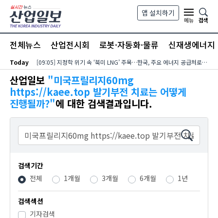
본문 바로가기
앱 설치하기
검색
메뉴
전체뉴스
산업전시회
로봇·자동화·물류
신재생에너지
Today
[09:05] 지정학 위기 속 ‘북미 LNG’ 주목…한국, 주요 에너지 공급처로 확보해야
산업일보
"미국프­릴리지60mg
https://kaee.top 발기부전 치료는 어떻게
진행될까?"
에 대한 검색결과입니다.
검색
검색기간
전체
1개월
3개월
6개월
1년
검색섹션
기자검색