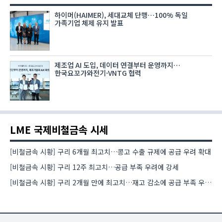
하이머(HAIMER), 세대교체 단행…100% 독일
가족기업 체제 유지 발표
제조업 AI 도입, 데이터 연결부터 운영까지…
한국요꼬가와전기·VNTG 협력
LME 국제비철금속 시세
[비철금속 시황] 구리 6개월 최고치…콩고 수출 규제에 공급 우려 확대
[비철금속 시황] 구리 12주 최고치…공급 부족 우려에 강세
[비철금속 시황] 구리 2개월 만에 최고치…재고 감소에 공급 부족 우려 확대