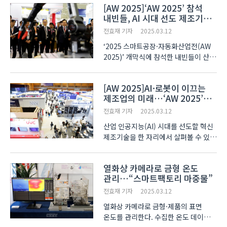
[AW 2025]‘AW 2025’ 참석
‘2025 스마트공장·자동화산업전(AW
내빈들, AI 시대 선도 제조기술
2025)’에 참가한 동일기연이 도면 기반
확인
자동 ..
전효재 기자
2025.03.12
‘2025 스마트공장·자동화산업전(AW
2025)’ 개막식에 참석한 내빈들이 산업
인공지능(AI) 시대를 선도할 혁신 기술
트렌드를 확인했다. 올해 ‘AW 2025’는
[AW 2025]AI·로봇이 이끄는
‘자동화에서 자율화로(Automation
제조업의 미래…‘AW 2025’
to Aotonomy)’를 ..
개최
전효재 기자
2025.03.12
산업 인공지능(AI) 시대를 선도할 혁신
제조기술을 한 자리에서 살펴볼 수 있는
행사가 마련됐다. ‘2025 스마트공장·
자동화산업전(AW 2025)’이 12일
열화상 카메라로 금형 온도
삼성동 코엑스에서 막을 열었다. 올해
관리…“스마트팩토리 마중물”
행사는 ‘자동화에서 자율화로(Aut..
전효재 기자
2025.03.12
열화상 카메라로 금형·제품의 표면
온도를 관리한다. 수집한 온도 데이터는