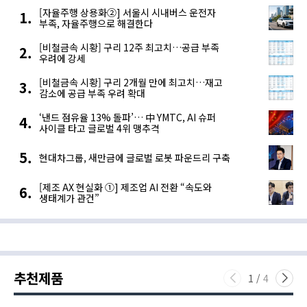
[자율주행 상용화②] 서울시 시내버스 운전자
부족, 자율주행으로 해결한다
[비철금속 시황] 구리 12주 최고치…공급 부족
우려에 강세
[비철금속 시황] 구리 2개월 만에 최고치…재고
감소에 공급 부족 우려 확대
‘낸드 점유율 13% 돌파’… 中 YMTC, AI 슈퍼
사이클 타고 글로벌 4위 맹추격
현대차그룹, 새만금에 글로벌 로봇 파운드리 구축
[제조 AX 현실화 ①] 제조업 AI 전환 “속도와
생태계가 관건”
추천제품
1
/
4