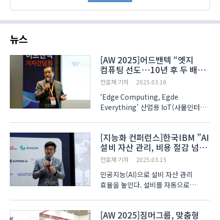
뉴스
[AW 2025]어드밴텍 “엣지
컴퓨팅 선도…10년 후 두 배
성장”
전효재 기자
2025.03.16
‘Edge Computing, Egde
Everything’ 산업용 IoT(사물인터넷)
및 엣지 컴퓨팅 솔루션 기업 어드밴텍이
내건 새로운 브랜드 가치다. 산업용
[지능화 컨퍼런스]한국IBM ”AI
컴퓨터 기업의 이미지를 벗고 인공지능
설비 자산 관리, 비용 절감 넘어
(AI)과 IoT 솔루션, 엣지 컴퓨팅 등 산업
가치 창출“
..
전효재 기자
2025.03.15
인공지능(AI)으로 설비 자산 관리
효율을 높인다. 설비를 자동으로
검사하고 고장 발생을 예측하는 한편,
숙련공의 정비 노하우를 표준화해 현장
[AW 2025]짐머그룹, 맞춤형
작업자를 돕는다. 한국IBM 박정선