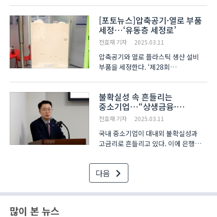
스마트팩토리 구축의 기초 데이터로
활용할 수 있다. ‘제27회 국제금형 및
[포토뉴스]압축공기·열로 부품
관련산업전(INTERMOLD KOREA
세정…‘유동층 세정로’
2025)’에 참가한 한국몰드가 금형·제..
전효재 기자
2025.03.11
압축공기와 열로 플라스틱 생산 설비
부품을 세정한다. ‘제28회
국제플라스틱+고무산업전(KOPLAS
2025)’에 참가한 에이에프티가 ‘유동층
불확실성 속 흔들리는
세정로’를 소개했다. 산화알루미늄
중소기업…“상생금융·
분말이 담긴 세정로에 부품을 투입하고
납품대금연동제 확대 필요”
압축공기와 열로..
전효재 기자
2025.03.11
국내 중소기업이 대내외 불확실성과
고금리로 흔들리고 있다. 이에 은행권의
상생금융을 강화하고
납품대금연동제를 확대 적용하는 등
다음
종합적 정책 지원이 필요하다는
전문가의 의견이 나왔다. ‘중소기업이
제안한 정책, 전문가..
많이 본 뉴스