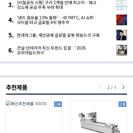
[비철금속 시황] 구리 2개월 만에 최고치…재고
감소에 공급 부족 우려 확대
‘낸드 점유율 13% 돌파’… 中 YMTC, AI 슈퍼
사이클 타고 글로벌 4위 맹추격
현대차그룹, 새만금에 글로벌 로봇 파운드리 구축
건설·인테리어 최신 트렌드 집결…‘2026
코리아빌드위크’
추천제품
1
/
4
신품
신품