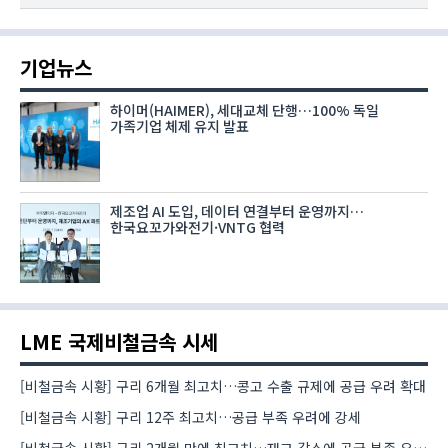
기업뉴스
하이머(HAIMER), 세대교체 단행…100% 독일
가족기업 체제 유지 발표
제조업 AI 도입, 데이터 연결부터 운영까지…
한국요꼬가와전기·VNTG 협력
LME 국제비철금속 시세
[비철금속 시황] 구리 6개월 최고치…콩고 수출 규제에 공급 우려 확대
[비철금속 시황] 구리 12주 최고치…공급 부족 우려에 강세
[비철금속 시황] 구리 2개월 만에 최고치…재고 감소에 공급 부족 우려 확대