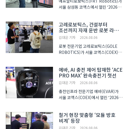
에프알티로보틱스(FRT Robotics)가
서울 삼섬동 코엑스에서 열린 ‘2026
코리아빌드위크(KOREA BUILD
WEEK)’에 참가해 산업 현장 작업자의
고레로보틱스, 건설부터
근골격계 질환을 예방하는 무동력
조선까지 자재 운반 로봇 라인업
웨어러블 로봇 ‘스텝업 네오(StepUp
확대
NEO)’와 ‘에보(EVO)’를 ..
김대은 기자
2026.08.06
로봇 전문기업 고레로보틱스(GOLE
ROBOTICS)가 서울 코엑스(COEX)
에서 개최한 ‘2026 코리아빌드위크
(KOREA BUILD WEEK)’에서 하부
에바, AI 충전 제어 탑재한 ‘ACE
그리퍼를 적용해 별도 상차 작업 없이도
PRO MAX’ 완속충전기 첫선
자재 운반이 가능한 물류 로봇을
선보였다. 고레로보틱스는 현장의
김대은 기자
2026.08.06
특징이나..
충전인프라 전문기업 에바(EVAR)가
서울 코엑스(COEX)에서 열린 ‘2026
코리아빌드위크(KOREA BUILD
WEEK)’에 참가해 신형 전기차
철거 현장 맞춤형 ‘모듈 방호
완속충전기 ‘ACE PRO MAX’를
비계’ 등장
공개했다. 신제품에는 사용자의 충전
습관을 학습하는 인공지능(AI) 기반
김대은 기자
2026.08.06