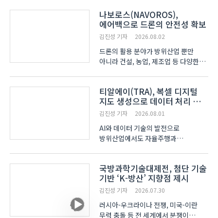
정확도를 높이고 오차는 줄이는 기술이
나보로스(NAVOROS),
개발됐다. 픽소니어(Pixoneer)는
에어백으로 드론의 안전성 확보
지난달 30일부터 8월 1일까지 서울
aT센터에서 열린 제9..
김진성 기자
2026.08.02
드론의 활용 분야가 방위산업 뿐만
아니라 건설, 농업, 제조업 등 다양한
분야로 확대되고 있다. 하지만 공중에서
작동하는 드론의 특성상 ‘추락’으로
티알에이(TRA), 복셀 디지털
인한 피해 발생은 여전히 당면 과제다.
지도 생성으로 데이터 처리 속도
나보로스(NAVOROS)는 드론에
개선
에어백을 탑재해 ..
김진성 기자
2026.08.01
AI와 데이터 기술의 발전으로
방위산업에서도 자율주행과
무인체계의 활용이 확대되고 있다.
그러나 전쟁 상황에서는 데이터의
국방과학기술대제전, 첨단 기술
안정적인 확보와 전송이 어려운 만큼
기반 ‘K-방산’ 지향점 제시
데이터를 효율적으로 압축·처리하는
기술의 중요성이 커지고 있다.
김진성 기자
2026.07.30
티알에이(TR..
러시아-우크라이나 전쟁, 미국-이란
무력 충돌 등 전 세계에서 분쟁이