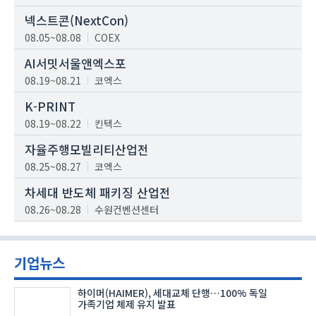
넥스트콘(NextCon)
08.05~08.08
COEX
AI서밋서울앤엑스포
08.19~08.21
코엑스
K-PRINT
08.19~08.22
킨텍스
자율주행모빌리티산업전
08.25~08.27
코엑스
차세대 반도체 패키징 산업전
08.26~08.28
수원컨벤션센터
기업뉴스
하이머(HAIMER), 세대교체 단행…100% 독일
가족기업 체제 유지 발표