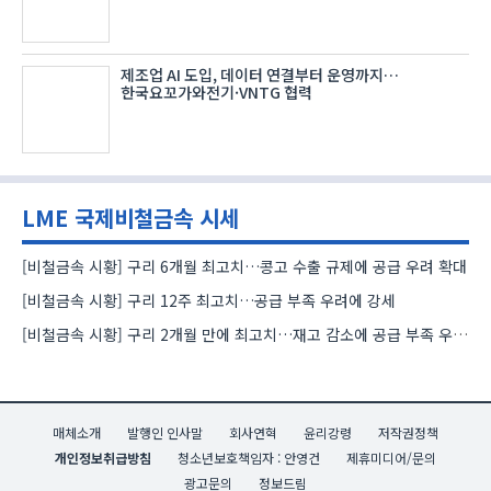
제조업 AI 도입, 데이터 연결부터 운영까지…
한국요꼬가와전기·VNTG 협력
LME 국제비철금속 시세
[비철금속 시황] 구리 6개월 최고치…콩고 수출 규제에 공급 우려 확대
[비철금속 시황] 구리 12주 최고치…공급 부족 우려에 강세
[비철금속 시황] 구리 2개월 만에 최고치…재고 감소에 공급 부족 우려 확대
매체소개
발행인 인사말
회사연혁
윤리강령
저작권정책
개인정보취급방침
청소년보호책임자 : 안영건
제휴미디어/문의
광고문의
정보드림