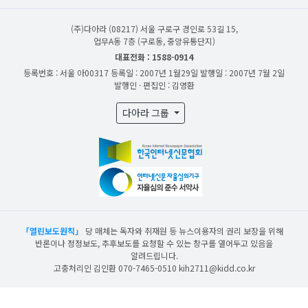
(주)다아라
(08217) 서울 구로구 경인로 53길 15,
업무A동 7층 (구로동, 중앙유통단지)
대표전화 : 1588-0914
등록번호 : 서울 아00317
등록일 : 2007년 1월29일
발행일 : 2007년 7월 2일
발행인 · 편집인 : 김영환
다아라 그룹
「열린보도원칙」
당 매체는 독자와 취재원 등 뉴스이용자의 권리 보장을 위해
반론이나 정정보도, 추후보도를 요청할 수 있는 창구를 열어두고 있음을
알려드립니다.
고충처리인 김인환 070-7465-0510 kih2711@kidd.co.kr
산업일보의 사전동의 없이 뉴스 및 콘텐츠를 무단 사용할 경우 저작권법과 관련 법에
의거하여 제재를 받을 수 있습니다.