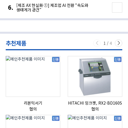
[제조 AX 현실화 ①] 제조업 AI 전환 “속도와
생태계가 관건”
추천제품
1
/
4
신품
신품
리본믹서기
HITACHI 잉크젯, RX2-BD160S
협의
협의
신품
신품