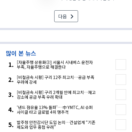
끊임없이 발생하면서 방위산업에 대한
중요성이 커지고 있다. 특히, 최근
다음
벌어지고 있는 전쟁에서는 드론 등 첨단
무기가 차지하는 비중이 커짐에 따라
방위산업의 첨단화 필요성도..
많이 본 뉴스
[자율주행 상용화②] 서울시 시내버스 운전자
부족, 자율주행으로 해결한다
[비철금속 시황] 구리 12주 최고치…공급 부족
우려에 강세
[비철금속 시황] 구리 2개월 만에 최고치…재고
감소에 공급 부족 우려 확대
‘낸드 점유율 13% 돌파’… 中 YMTC, AI 슈퍼
사이클 타고 글로벌 4위 맹추격
발주청 안전감시단 도입 논의…건설업계 “기존
제도와 업무 중첩 우려”