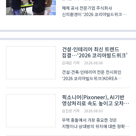
충전 제어..
해체 공사 전문기업 주식회사
신의환경이 ‘2026 코리아빌드위크
(KOREA BUILD WEEK)’에서 해체
현장에 특화된 비계를 출품했다.
신의환경의 비계는 기둥, 보, 난간대,
발판 등 부자재를 일체형으로
모듈화했다. 이를 크레인으로 인양해
건설·인테리어 최신 트렌드
조립한 뒤 ..
집결…‘2026 코리아빌드위크’
김대은 기자
2026.08.06
건설·건축·인테리어 전문 전시회인
‘2026 코리아빌드위크(KOREA
BUILD WEEK)’가 개막 2일차를 맞아
참관객의 발길을 모으며 열기를
픽소니어(Pixoneer), AI기반
이어갔다. 서울 코엑스(COEX)
영상처리로 속도 높이고 오차는
전관에서 5일 개막한 전시는 건설·건축
줄인다
산업의 최신 기술과 소재, 디자인
김진성 기자
2026.08.03
트렌드를..
무력 충돌에서 가장 중요한 것은
지형이나 상대방의 위치에 대한 정확한
파악이다. 이에 AI기술을 활용해 좌표의