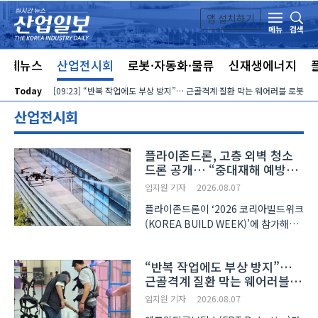
본문 바로가기
앱 설치하기
검색
메뉴
전체뉴스
산업전시회
로봇·자동화·물류
신재생에너지
Today
[09:23] “반복 작업에도 부상 방지”… 근골격계 질환 막는 웨어러블 로봇
산업전시회
플라이존드론, 고층 외벽 청소
드론 공개… “중대재해 예방
대안”
임지원 기자
2026.08.07
플라이존드론이 ‘2026 코리아빌드위크
(KOREA BUILD WEEK)’에 참가해
고층 건물 외벽과 유리창 청소를 위한
드론 시스템을 선보였다. 작업자의 고소
“반복 작업에도 부상 방지”…
작업을 줄여 안전성을 높이고 청소
근골격계 질환 막는 웨어러블
공정을 자동화하는 데 초점을 맞췄다.
로봇
청소 드론은 비전 센서와..
임지원 기자
2026.08.07